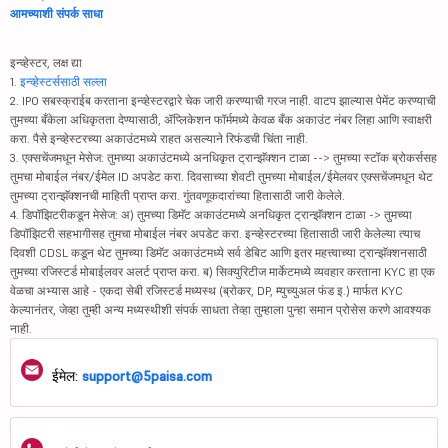
आमच्याशी संपर्क साधा
इन्व्हेस्टर, लक्ष द्या
1.
इन्व्हेस्टर्ससाठी सल्ला
2. IPO सबस्क्राईब करताना इन्व्हेस्टरद्वारे चेक जारी करण्याची गरज नाही. वाटप झाल्यास पेमेंट करण्याची
तुमच्या बँकेला अधिकृतता देण्यासाठी, ॲप्लिकेशन फॉर्ममध्ये केवळ बँक अकाउंट नंबर लिहा आणि स्वाक्षरी
करा. पैसे इन्व्हेस्टरच्या अकाउंटमध्ये राहत असल्याने रिफंडची चिंता नाही.
3. एक्सचेंजमधून मेसेज: तुमच्या अकाउंटमध्ये अनधिकृत ट्रान्झॅक्शन टाळा --> तुमच्या स्टॉक ब्रोकर्ससह
तुमचा मोबाईल नंबर/ईमेल ID अपडेट करा. दिवसाच्या शेवटी तुमच्या मोबाईल/ईमेलवर एक्सचेंजमधून थेट
तुमच्या ट्रान्झॅक्शनची माहिती प्राप्त करा. गुंतवणूकदारांच्या हितासाठी जारी केलेले.
4. डिपॉझिटरीकडून मेसेज: अ) तुमच्या डिमॅट अकाउंटमध्ये अनधिकृत ट्रान्झॅक्शन टाळा -> तुमच्या
डिपॉझिटरी सहभागीसह तुमचा मोबाईल नंबर अपडेट करा. इन्व्हेस्टरच्या हितासाठी जारी केलेल्या त्याच
दिवशी CDSL कडून थेट तुमच्या डिमॅट अकाउंटमध्ये सर्व डेबिट आणि इतर महत्त्वाच्या ट्रान्झॅक्शनसाठी
तुमच्या रजिस्टर्ड मोबाईलवर अलर्ट प्राप्त करा. ब) सिक्युरिटीज मार्केटमध्ये व्यवहार करताना KYC हा एक
वेळचा अभ्यास आहे - एकदा सेबी रजिस्टर्ड मध्यस्थ (ब्रोकर, DP, म्युच्युअल फंड इ.) मार्फत KYC
केल्यानंतर, जेव्हा तुम्ही अन्य मध्यस्थीशी संपर्क साधता तेव्हा तुम्हाला पुन्हा समान प्रोसेस करणे आवश्यक
नाही.
ईमेल:
support@5paisa.com