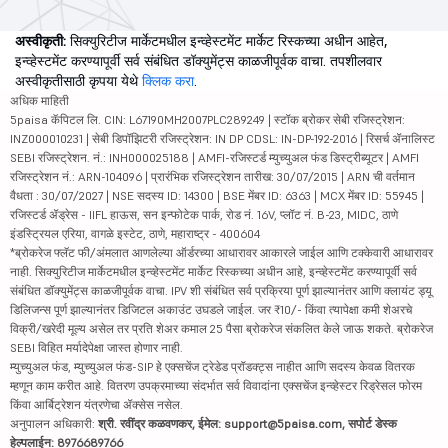
अस्वीकृती:
सिक्युरिटीज मार्केटमधील इन्व्हेस्टमेंट मार्केट रिस्कच्या अधीन आहेत,
इन्व्हेस्टमेंट करण्यापूर्वी सर्व संबंधित डॉक्युमेंट्स काळजीपूर्वक वाचा. तपशीलवार
अस्वीकृतीसाठी कृपया येथे
क्लिक करा
.
अधिक माहिती
5paisa कॅपिटल लि. CIN: L67190MH2007PLC289249 | स्टॉक ब्रोकर सेबी रजिस्ट्रेशन:
INZ000010231 | सेबी डिपॉझिटरी रजिस्ट्रेशन: IN DP CDSL: IN-DP-192-2016 | रिसर्च ॲनालिस्ट
SEBI रजिस्ट्रेशन. नं.: INH000025188 | AMFI-रजिस्टर्ड म्युच्युअल फंड डिस्ट्रीब्यूटर | AMFI
रजिस्ट्रेशन नं.: ARN-104096 | प्रारंभिक रजिस्ट्रेशन तारीख: 30/07/2015 | ARN ची वर्तमान
वैधता : 30/07/2027 | NSE सदस्य ID: 14300 | BSE मेंबर ID: 6363 | MCX मेंबर ID: 55945 |
रजिस्टर्ड ॲड्रेस - IIFL हाऊस, सन इन्फोटेक पार्क, रोड नं. 16V, प्लॉट नं. B-23, MIDC, ठाणे
इंडस्ट्रियल एरिया, वागळे इस्टेट, ठाणे, महाराष्ट्र - 400604
*ब्रोकरेज फ्लॅट फी/अंमलात आणलेल्या ऑर्डरच्या आधारावर आकारले जाईल आणि टक्केवारी आधारावर
नाही. सिक्युरिटीज मार्केटमधील इन्व्हेस्टमेंट मार्केट रिस्कच्या अधीन आहे, इन्व्हेस्टमेंट करण्यापूर्वी सर्व
संबंधित डॉक्युमेंट्स काळजीपूर्वक वाचा. IPV शी संबंधित सर्व प्रक्रिया पूर्ण झाल्यानंतर आणि क्लायंट ड्यू
डिलिजन्स पूर्ण झाल्यानंतर डिजिटल अकाउंट उघडले जाईल. जर ₹10/- किंवा त्यापेक्षा कमी शेअरचे
विक्री/खरेदी मूल्य असेल तर प्रति शेअर कमाल 25 पैसा ब्रोकरेज संकलित केले जाऊ शकते. ब्रोकरेज
SEBI विहित मर्यादेपेक्षा जास्त होणार नाही.
म्युच्युअल फंड, म्युच्युअल फंड-SIP हे एक्सचेंज ट्रेडेड प्रॉडक्ट्स नाहीत आणि सदस्य केवळ वितरक
म्हणून काम करीत आहे. वितरण उपक्रमाच्या संदर्भात सर्व विवादांना एक्सचेंज इन्व्हेस्टर रिड्रेसल फोरम
किंवा आर्बिट्रेशन यंत्रणेचा ॲक्सेस नसेल.
अनुपालन अधिकारी:
श्री. रवींद्र कळवणकर, ईमेल: support@5paisa.com, सपोर्ट डेस्क
हेल्पलाईन: 8976689766