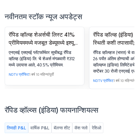
नवीनतम स्टॉक न्यूज अपडेट्स
रॅपिड व्हॉल्व्ह शेअर्सची लिस्ट 41%
रॅपिड व्हॉल्व्ह (इंडिया)
प्रीमियममध्ये मजबूत डेब्यूमध्ये इश्यू
स्थिती कशी तपासावी
किंमतीपेक्षा जास्त
लिस्टिंग तारीख तपासा
एनएसई एसएमई प्लॅटफॉर्मवर सूचीबद्ध रॅपिड
रॅपिड व्हॉल्व्हज (भारत) चे वाटप 
व्हॉल्व्ह (इंडिया) लि. चे शेअर्स मंगळवारी ₹312
26 पर्यंत अंतिम होण्याची अपेक्ष
मध्ये उदयास आले, 40.5% प्रीमियम.
व्हॉल्व्ह्ज (इंडिया) लिमिटेडचे 
सप्टेंबर 30 रोजी एनएसई एसएम
NDTV प्रॉफिट
1 वर्ष 10 महिन्यांपूर्वी
सूचीबद्ध केले जातील.
NDTV प्रॉफिट
1 वर्ष 10 महिन्यांपूर्वी
रॅपिड व्हॉल्व्स (इंडिया) फायनान्शियल्स
तिमाही P&L
वार्षिक P&L
बॅलन्स शीट
कॅश फ्लो
रेशिओ