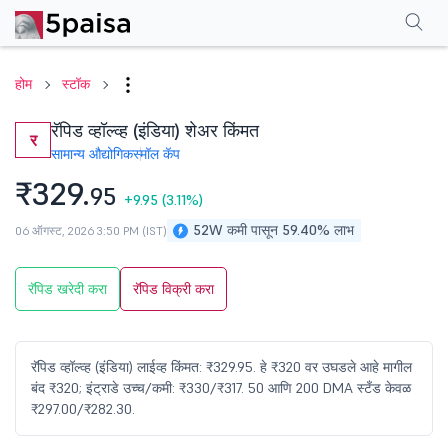
परफॉर्मन्स
फायनान्शियल्स
टेक्निकल
इव्हेंट
शेअरहोल्डिंग पॅटर्न
अधिक
एफएक्यू
होम
स्टॉक
रॅपिड व्हॉल्व्ह (इंडिया) शेअर किंमत
र
सामान्य औद्योगिक
स्मॉल कॅप
₹329.
95
+9.95
(3.11%)
52W कमी पासून 59.40% लाभ
06 ऑगस्ट, 2026 3:50 PM (IST)
रॅपिड खरेदी करा
रॅपिड विक्री करा
रॅपिड व्हॉल्व्ह (इंडिया) लाईव्ह किंमत: ₹329.95. हे ₹320 वर उघडले आहे मागील
बंद ₹320; इंट्राडे उच्च/कमी: ₹330/₹317. 50 आणि 200 DMA स्टँड केवळ
₹297.00/₹282.30.