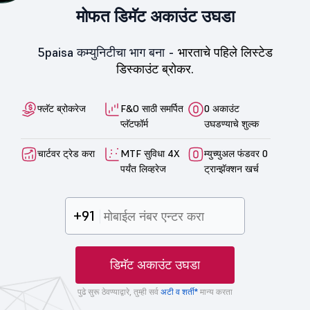
मोफत डिमॅट अकाउंट उघडा
5paisa कम्युनिटीचा भाग बना -
भारताचे पहिले लिस्टेड
डिस्काउंट ब्रोकर.
फ्लॅट ब्रोकरेज
F&O साठी समर्पित
0 अकाउंट
प्लॅटफॉर्म
उघडण्याचे शुल्क
चार्टवर ट्रेड करा
MTF सुविधा 4X
म्युच्युअल फंडवर 0
पर्यंत लिव्हरेज
ट्रान्झॅक्शन खर्च
+91
डिमॅट अकाउंट उघडा
पुढे सुरू ठेवण्याद्वारे, तुम्ही सर्व
अटी व शर्ती*
मान्य करता