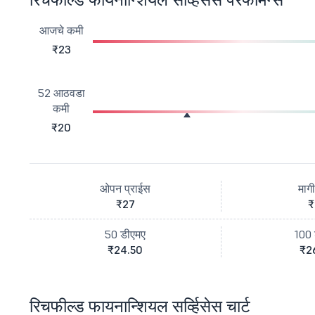
आजचे कमी
₹23
52 आठवडा
कमी
₹20
ओपन प्राईस
माग
₹27
₹
50 डीएमए
100 
₹24.50
₹2
रिचफील्ड फायनान्शियल सर्व्हिसेस चार्ट