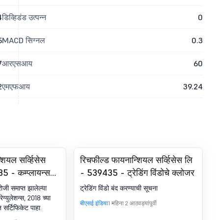
4
डिव्हिडंड उत्पन्न
0
5
MACD सिग्नल
0.3
7
आरएसआय
60
2
एमएफआय
39.24
ियल सर्व्हिसेस
रिचफील्ड फायनान्शियल सर्व्हिसेस लि
5 - कम्प्लायन्स-
- 539435 - ट्रेडिंग विंडोचे क्लोजर
ेशन अंतर्गत. SEBI
जी समाप्त झालेल्या
ट्रेडिंग विंडो बंद करण्याची सूचना
, 2018 चे 74 (5)
ग्युलेशन्स, 2018 च्या
बीएसई इंडिया
1 महिना 2 आठवड्यांपूर्वी
त सर्टिफिकेट पाहा.