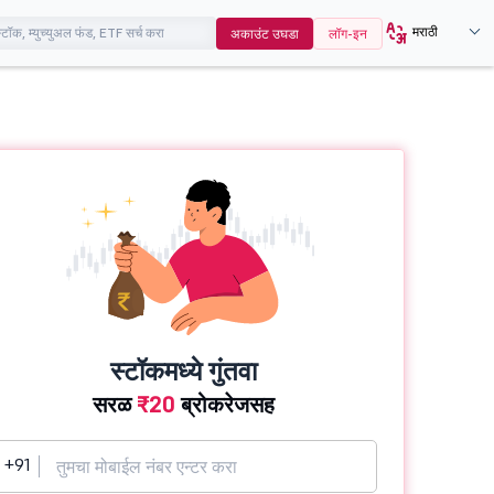
मराठी
अकाउंट उघडा
लॉग-इन
स्टॉकमध्ये गुंतवा
सरळ
₹20
ब्रोकरेजसह
+91