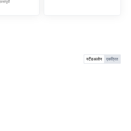
सांपूर्वी
स्टँडअलोन
एकत्रित