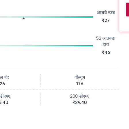
आजचे उच्च
₹27
52 आठवडा
हाय
₹46
ील बंद
वॉल्यूम
26
176
डीएमए
200 डीएमए
6.40
₹29.40