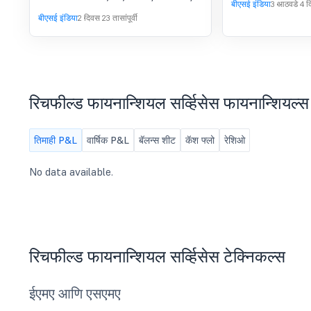
Meeting Scheduled On
बीएसई इंडिया
3 आठवडे 4 दिव
to consider and approve Unaudited
बीएसई इंडिया
2 दिवस 23 तासांपूर्वी
August 12, 2026.
Financial Results and other general
items.
रिचफील्ड फायनान्शियल सर्व्हिसेस फायनान्शियल्स
तिमाही P&L
वार्षिक P&L
बॅलन्स शीट
कॅश फ्लो
रेशिओ
No data available.
रिचफील्ड फायनान्शियल सर्व्हिसेस टेक्निकल्स
ईएमए आणि एसएमए