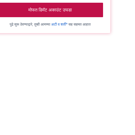
मोफत डिमॅट अकाउंट उघडा
पुढे सुरू ठेवण्याद्वारे, तुम्ही आमच्या
अटी व शर्ती*
सह सहमत आहात