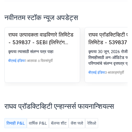
नवीनतम स्टॉक न्यूज अपडेट्स
राघव उत्पादकता वाढविणारे लिमिटेड
राघव प्रॉडक्टिव्हिटी एन्ह
- 539837 - SEBI (लिस्टिंग
लिमिटेड - 539837 - र
ऑब्लिगेशन्स अँड डिस्क्लोजर
30 (एलओडीआर) अंतर्ग
कृपया त्यासाठी संलग्न पत्र पाहा
कृपया 30 जून, 2026 रोजी समा
रिक्वायरमेंट्स) रेग्युलेशन्स, 2015 च्या
न्यूजपेपर पब्लिकेशन
तिमाहीसाठी अन-ऑडिटेड फाय
बीएसई इंडिया
1 आठवडा 6 दिवसांपूर्वी
परिणामांचे संलग्न वृत्तपत्र प्
रेग्युलेशन 30 अंतर्गत प्रकटीकरण -
पेटंटच्या अनुदानाची सूचना
बीएसई इंडिया
3 आठवड्यांपूर्वी
राघव प्रॉडक्टिव्हिटी एन्हान्सर्स फायनान्शियल्स
तिमाही P&L
वार्षिक P&L
बॅलन्स शीट
कॅश फ्लो
रेशिओ