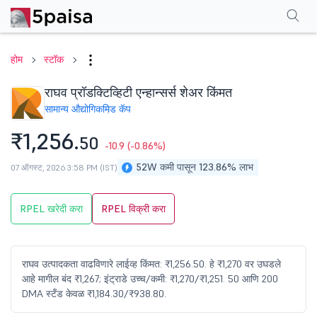
परफॉर्मन्स
फायनान्शियल्स
टेक्निकल
इव्हेंट
शेअरहोल्डिंग पॅटर्न
अधिक
एफएक्यू
होम
स्टॉक
राघव प्रॉडक्टिव्हिटी एन्हान्सर्स शेअर किंमत
सामान्य औद्योगिक
मिड कॅप
₹1,256.
50
-10.9
(-0.86%)
52W कमी पासून 123.86% लाभ
07 ऑगस्ट, 2026 3:58 PM (IST)
RPEL खरेदी करा
RPEL विक्री करा
राघव उत्पादकता वाढविणारे लाईव्ह किंमत: ₹1,256.50. हे ₹1,270 वर उघडले
आहे मागील बंद ₹1,267; इंट्राडे उच्च/कमी: ₹1,270/₹1,251. 50 आणि 200
DMA स्टँड केवळ ₹1,184.30/₹938.80.