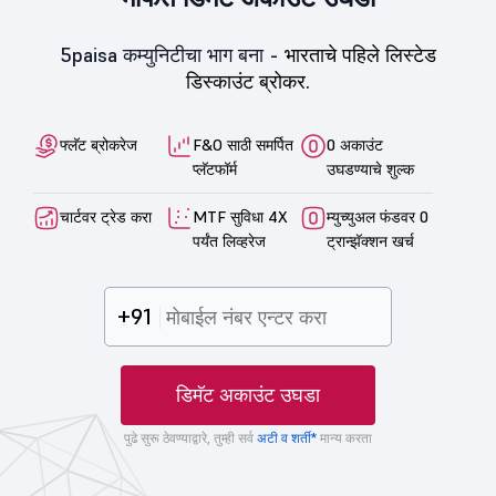
5paisa कम्युनिटीचा भाग बना -
भारताचे पहिले लिस्टेड
डिस्काउंट ब्रोकर.
फ्लॅट ब्रोकरेज
F&O साठी समर्पित
0 अकाउंट
प्लॅटफॉर्म
उघडण्याचे शुल्क
चार्टवर ट्रेड करा
MTF सुविधा 4X
म्युच्युअल फंडवर 0
पर्यंत लिव्हरेज
ट्रान्झॅक्शन खर्च
+91
डिमॅट अकाउंट उघडा
पुढे सुरू ठेवण्याद्वारे, तुम्ही सर्व
अटी व शर्ती*
मान्य करता