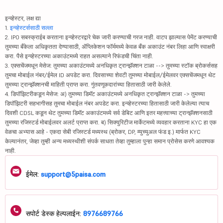
इन्व्हेस्टर, लक्ष द्या
1.
इन्व्हेस्टर्ससाठी सल्ला
2. IPO सबस्क्राईब करताना इन्व्हेस्टरद्वारे चेक जारी करण्याची गरज नाही. वाटप झाल्यास पेमेंट करण्याची
तुमच्या बँकेला अधिकृतता देण्यासाठी, ॲप्लिकेशन फॉर्ममध्ये केवळ बँक अकाउंट नंबर लिहा आणि स्वाक्षरी
करा. पैसे इन्व्हेस्टरच्या अकाउंटमध्ये राहत असल्याने रिफंडची चिंता नाही.
3. एक्सचेंजमधून मेसेज: तुमच्या अकाउंटमध्ये अनधिकृत ट्रान्झॅक्शन टाळा --> तुमच्या स्टॉक ब्रोकर्ससह
तुमचा मोबाईल नंबर/ईमेल ID अपडेट करा. दिवसाच्या शेवटी तुमच्या मोबाईल/ईमेलवर एक्सचेंजमधून थेट
तुमच्या ट्रान्झॅक्शनची माहिती प्राप्त करा. गुंतवणूकदारांच्या हितासाठी जारी केलेले.
4. डिपॉझिटरीकडून मेसेज: अ) तुमच्या डिमॅट अकाउंटमध्ये अनधिकृत ट्रान्झॅक्शन टाळा -> तुमच्या
डिपॉझिटरी सहभागीसह तुमचा मोबाईल नंबर अपडेट करा. इन्व्हेस्टरच्या हितासाठी जारी केलेल्या त्याच
दिवशी CDSL कडून थेट तुमच्या डिमॅट अकाउंटमध्ये सर्व डेबिट आणि इतर महत्त्वाच्या ट्रान्झॅक्शनसाठी
तुमच्या रजिस्टर्ड मोबाईलवर अलर्ट प्राप्त करा. ब) सिक्युरिटीज मार्केटमध्ये व्यवहार करताना KYC हा एक
वेळचा अभ्यास आहे - एकदा सेबी रजिस्टर्ड मध्यस्थ (ब्रोकर, DP, म्युच्युअल फंड इ.) मार्फत KYC
केल्यानंतर, जेव्हा तुम्ही अन्य मध्यस्थीशी संपर्क साधता तेव्हा तुम्हाला पुन्हा समान प्रोसेस करणे आवश्यक
नाही.
ईमेल:
support@5paisa.com
सपोर्ट डेस्क हेल्पलाईन:
8976689766