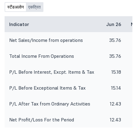
स्टँडअलोन
एकत्रित
Indicator
Jun 26
Ma
Net Sales/Income from operations
35.76
Total Income From Operations
35.76
P/L Before Interest, Excpt. Items & Tax
15.18
P/L Before Exceptional Items & Tax
15.14
P/L After Tax from Ordinary Activities
12.43
Net Profit/Loss For the Period
12.43