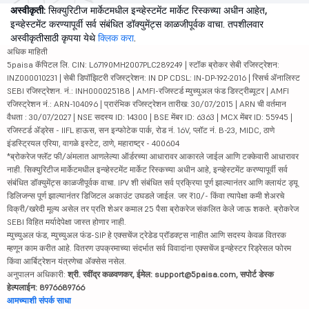
अस्वीकृती:
सिक्युरिटीज मार्केटमधील इन्व्हेस्टमेंट मार्केट रिस्कच्या अधीन आहेत,
इन्व्हेस्टमेंट करण्यापूर्वी सर्व संबंधित डॉक्युमेंट्स काळजीपूर्वक वाचा. तपशीलवार
अस्वीकृतीसाठी कृपया येथे
क्लिक करा
.
अधिक माहिती
5paisa कॅपिटल लि. CIN: L67190MH2007PLC289249 | स्टॉक ब्रोकर सेबी रजिस्ट्रेशन:
INZ000010231 | सेबी डिपॉझिटरी रजिस्ट्रेशन: IN DP CDSL: IN-DP-192-2016 | रिसर्च ॲनालिस्ट
SEBI रजिस्ट्रेशन. नं.: INH000025188 | AMFI-रजिस्टर्ड म्युच्युअल फंड डिस्ट्रीब्यूटर | AMFI
रजिस्ट्रेशन नं.: ARN-104096 | प्रारंभिक रजिस्ट्रेशन तारीख: 30/07/2015 | ARN ची वर्तमान
वैधता : 30/07/2027 | NSE सदस्य ID: 14300 | BSE मेंबर ID: 6363 | MCX मेंबर ID: 55945 |
रजिस्टर्ड ॲड्रेस - IIFL हाऊस, सन इन्फोटेक पार्क, रोड नं. 16V, प्लॉट नं. B-23, MIDC, ठाणे
इंडस्ट्रियल एरिया, वागळे इस्टेट, ठाणे, महाराष्ट्र - 400604
*ब्रोकरेज फ्लॅट फी/अंमलात आणलेल्या ऑर्डरच्या आधारावर आकारले जाईल आणि टक्केवारी आधारावर
नाही. सिक्युरिटीज मार्केटमधील इन्व्हेस्टमेंट मार्केट रिस्कच्या अधीन आहे, इन्व्हेस्टमेंट करण्यापूर्वी सर्व
संबंधित डॉक्युमेंट्स काळजीपूर्वक वाचा. IPV शी संबंधित सर्व प्रक्रिया पूर्ण झाल्यानंतर आणि क्लायंट ड्यू
डिलिजन्स पूर्ण झाल्यानंतर डिजिटल अकाउंट उघडले जाईल. जर ₹10/- किंवा त्यापेक्षा कमी शेअरचे
विक्री/खरेदी मूल्य असेल तर प्रति शेअर कमाल 25 पैसा ब्रोकरेज संकलित केले जाऊ शकते. ब्रोकरेज
SEBI विहित मर्यादेपेक्षा जास्त होणार नाही.
म्युच्युअल फंड, म्युच्युअल फंड-SIP हे एक्सचेंज ट्रेडेड प्रॉडक्ट्स नाहीत आणि सदस्य केवळ वितरक
म्हणून काम करीत आहे. वितरण उपक्रमाच्या संदर्भात सर्व विवादांना एक्सचेंज इन्व्हेस्टर रिड्रेसल फोरम
किंवा आर्बिट्रेशन यंत्रणेचा ॲक्सेस नसेल.
अनुपालन अधिकारी:
श्री. रवींद्र कळवणकर, ईमेल: support@5paisa.com, सपोर्ट डेस्क
हेल्पलाईन: 8976689766
आमच्याशी संपर्क साधा