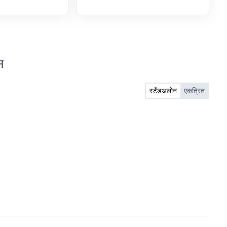
स
स्टँडअलोन
एकत्रित