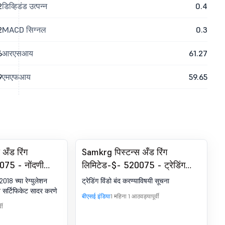
2
डिव्हिडंड उत्पन्न
0.4
2
MACD सिग्नल
0.3
6
आरएसआय
61.27
9
एमएफआय
59.65
अँड रिंग
Samkrg पिस्टन्स अँड रिंग
075 - नोंदणी
लिमिटेड-$- 520075 - ट्रेडिंग
प्रमाणपत्र. SEBI
विंडोचे क्लोजर
2018 च्या रेग्युलेशन
ट्रेडिंग विंडो बंद करण्याविषयी सूचना
, 2018 चे 74 (5)
 सर्टिफिकेट सादर करणे
बीएसई इंडिया
1 महिना 1 आठवड्यापूर्वी
वी