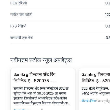
PEG रेशिओ
0.
मार्केट कॅप कोटी
12
P/B रेशिओ
0.
सरासरी ट्रू रेंज
3.
नवीनतम स्टॉक न्यूज अपडेट्स
Samkrg पिस्टन्स अँड रिंग
Samkrg पिस्टन्स 
लिमिटेड-$- 520075 -
लिमिटेड-$- 520
30.06.2026 ला समाप्त झालेल्या
अंतर्गत अनुपालन-
समक्रग पिस्टन्स अँड रिंग्स लिमिटेडने BSE ला
SEBI (DP) रेग्युलेशन्स, 
तिमाहीसाठी अनऑडिटेड
(DP) रेग्युलेशन्स
सूचित केले आहे की 30.06.2026 ला समाप्त
74(5) अंतर्गत अनुपालन
झालेल्या तिमाहीसाठी अनऑडिटेड स्टँडअलोन
फायनान्शियल परिणामांचा विचार
बीएसई इंडिया
4 आठवड्यांपूर्
फायनान्शियल रिझल्ट्स विचारात घेण्यासाठी आणि
करण्यासाठी आणि मंजूर करण्यासाठी
मंजूर करण्यासाठी कंपनीच्या बोर्ड ऑफ