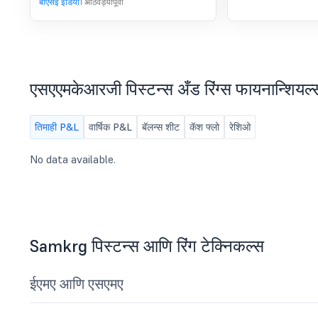
बीएसई इंडिया
1 आठवड्यापूर्वी
बोर्ड मीटिंग सूचना
डायरेक्टर्सची बैठक 10/08/2026 रोजी
नियोजित आहे
एसएएमकेआरजी पिस्टन्स अँड रिंग्स फायनान्शियल्
तिमाही P&L
वार्षिक P&L
बॅलन्स शीट
कॅश फ्लो
रेशिओ
No data available.
Samkrg पिस्टन्स आणि रिंग टेक्निकल्स
ईएमए आणि एसएमए