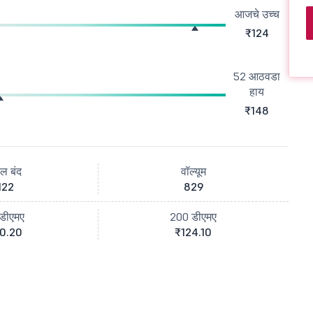
आजचे उच्च
₹124
52 आठवडा
हाय
₹148
ील बंद
वॉल्यूम
122
829
डीएमए
200 डीएमए
0.20
₹124.10