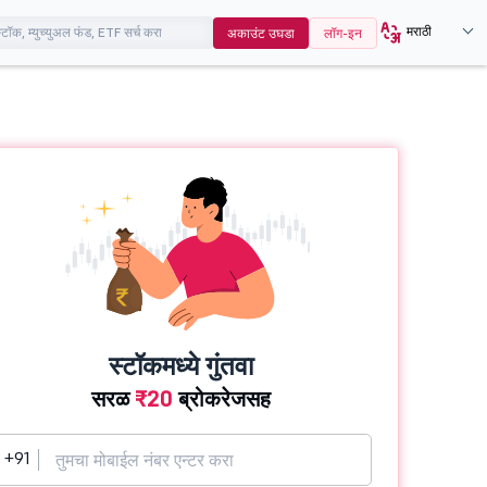
मराठी
अकाउंट उघडा
लॉग-इन
स्टॉकमध्ये गुंतवा
सरळ
₹20
ब्रोकरेजसह
+91