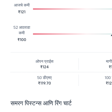
आजचे कमी
₹121
52 आठवडा
कमी
₹100
ओपन प्राईस
माग
₹124
₹
50 डीएमए
100 
₹119.70
₹12
समरग पिस्टन्स आणि रिंग चार्ट