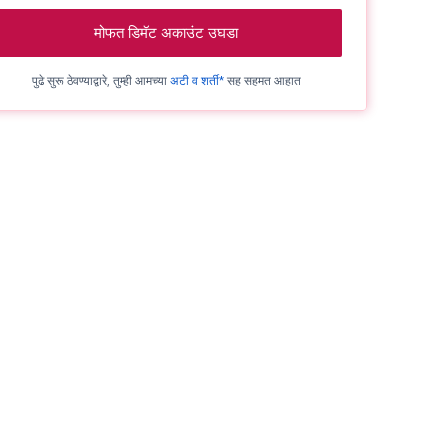
मोफत डिमॅट अकाउंट उघडा
पुढे सुरू ठेवण्याद्वारे, तुम्ही आमच्या
अटी व शर्ती*
सह सहमत आहात