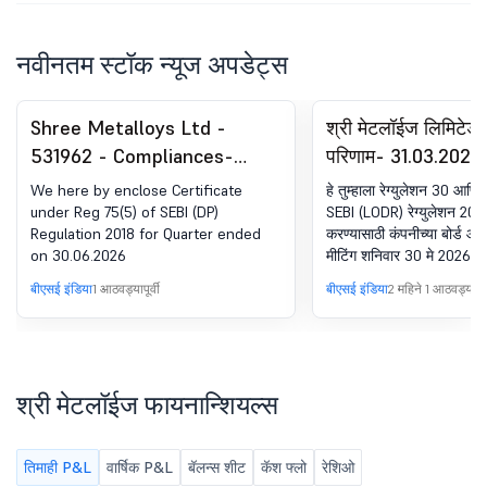
नवीनतम स्टॉक न्यूज अपडेट्स
Shree Metalloys Ltd -
श्री मेटलॉईज लिमिटे
531962 - Compliances-
परिणाम- 31.03.2026
Certificate under Reg. SEBI
केलेले आर्थिक परिणाम
We here by enclose Certificate
हे तुम्हाला रेग्युलेशन 30 आणि 
(DP) रेग्युलेशन्स, 2018 चे 74 (5)
under Reg 75(5) of SEBI (DP)
SEBI (LODR) रेग्युलेशन 2015
Regulation 2018 for Quarter ended
करण्यासाठी कंपनीच्या बोर्ड ऑ
on 30.06.2026
मीटिंग शनिवार 30 मे 2026 रो
रजिस्टर्ड ऑफिसमध्ये 05:00 
बीएसई इंडिया
1 आठवड्यापूर्वी
बीएसई इंडिया
2 महिने 1 आठवड्यापूर्
आयोजित केली गेली आणि 6:0
समाप्त झाली.
श्री मेटलॉईज फायनान्शियल्स
तिमाही P&L
वार्षिक P&L
बॅलन्स शीट
कॅश फ्लो
रेशिओ