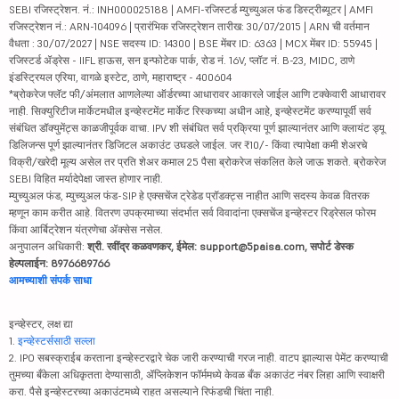
SEBI रजिस्ट्रेशन. नं.: INH000025188 | AMFI-रजिस्टर्ड म्युच्युअल फंड डिस्ट्रीब्यूटर | AMFI
रजिस्ट्रेशन नं.: ARN-104096 | प्रारंभिक रजिस्ट्रेशन तारीख: 30/07/2015 | ARN ची वर्तमान
वैधता : 30/07/2027 | NSE सदस्य ID: 14300 | BSE मेंबर ID: 6363 | MCX मेंबर ID: 55945 |
रजिस्टर्ड ॲड्रेस - IIFL हाऊस, सन इन्फोटेक पार्क, रोड नं. 16V, प्लॉट नं. B-23, MIDC, ठाणे
इंडस्ट्रियल एरिया, वागळे इस्टेट, ठाणे, महाराष्ट्र - 400604
*ब्रोकरेज फ्लॅट फी/अंमलात आणलेल्या ऑर्डरच्या आधारावर आकारले जाईल आणि टक्केवारी आधारावर
नाही. सिक्युरिटीज मार्केटमधील इन्व्हेस्टमेंट मार्केट रिस्कच्या अधीन आहे, इन्व्हेस्टमेंट करण्यापूर्वी सर्व
संबंधित डॉक्युमेंट्स काळजीपूर्वक वाचा. IPV शी संबंधित सर्व प्रक्रिया पूर्ण झाल्यानंतर आणि क्लायंट ड्यू
डिलिजन्स पूर्ण झाल्यानंतर डिजिटल अकाउंट उघडले जाईल. जर ₹10/- किंवा त्यापेक्षा कमी शेअरचे
विक्री/खरेदी मूल्य असेल तर प्रति शेअर कमाल 25 पैसा ब्रोकरेज संकलित केले जाऊ शकते. ब्रोकरेज
SEBI विहित मर्यादेपेक्षा जास्त होणार नाही.
म्युच्युअल फंड, म्युच्युअल फंड-SIP हे एक्सचेंज ट्रेडेड प्रॉडक्ट्स नाहीत आणि सदस्य केवळ वितरक
म्हणून काम करीत आहे. वितरण उपक्रमाच्या संदर्भात सर्व विवादांना एक्सचेंज इन्व्हेस्टर रिड्रेसल फोरम
किंवा आर्बिट्रेशन यंत्रणेचा ॲक्सेस नसेल.
अनुपालन अधिकारी:
श्री. रवींद्र कळवणकर, ईमेल: support@5paisa.com, सपोर्ट डेस्क
हेल्पलाईन: 8976689766
आमच्याशी संपर्क साधा
इन्व्हेस्टर, लक्ष द्या
1.
इन्व्हेस्टर्ससाठी सल्ला
2. IPO सबस्क्राईब करताना इन्व्हेस्टरद्वारे चेक जारी करण्याची गरज नाही. वाटप झाल्यास पेमेंट करण्याची
तुमच्या बँकेला अधिकृतता देण्यासाठी, ॲप्लिकेशन फॉर्ममध्ये केवळ बँक अकाउंट नंबर लिहा आणि स्वाक्षरी
करा. पैसे इन्व्हेस्टरच्या अकाउंटमध्ये राहत असल्याने रिफंडची चिंता नाही.