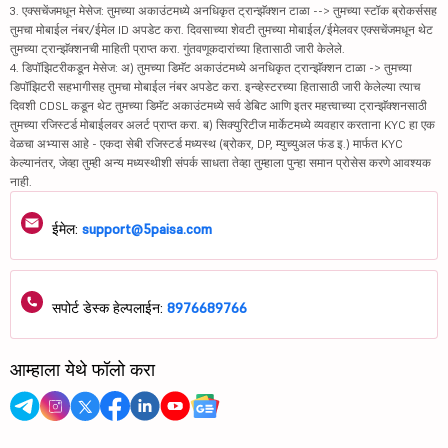
3. एक्सचेंजमधून मेसेज: तुमच्या अकाउंटमध्ये अनधिकृत ट्रान्झॅक्शन टाळा --> तुमच्या स्टॉक ब्रोकर्ससह
तुमचा मोबाईल नंबर/ईमेल ID अपडेट करा. दिवसाच्या शेवटी तुमच्या मोबाईल/ईमेलवर एक्सचेंजमधून थेट
तुमच्या ट्रान्झॅक्शनची माहिती प्राप्त करा. गुंतवणूकदारांच्या हितासाठी जारी केलेले.
4. डिपॉझिटरीकडून मेसेज: अ) तुमच्या डिमॅट अकाउंटमध्ये अनधिकृत ट्रान्झॅक्शन टाळा -> तुमच्या
डिपॉझिटरी सहभागीसह तुमचा मोबाईल नंबर अपडेट करा. इन्व्हेस्टरच्या हितासाठी जारी केलेल्या त्याच
दिवशी CDSL कडून थेट तुमच्या डिमॅट अकाउंटमध्ये सर्व डेबिट आणि इतर महत्त्वाच्या ट्रान्झॅक्शनसाठी
तुमच्या रजिस्टर्ड मोबाईलवर अलर्ट प्राप्त करा. ब) सिक्युरिटीज मार्केटमध्ये व्यवहार करताना KYC हा एक
वेळचा अभ्यास आहे - एकदा सेबी रजिस्टर्ड मध्यस्थ (ब्रोकर, DP, म्युच्युअल फंड इ.) मार्फत KYC
केल्यानंतर, जेव्हा तुम्ही अन्य मध्यस्थीशी संपर्क साधता तेव्हा तुम्हाला पुन्हा समान प्रोसेस करणे आवश्यक
नाही.
ईमेल:
support@5paisa.com
सपोर्ट डेस्क हेल्पलाईन:
8976689766
आम्हाला येथे फॉलो करा