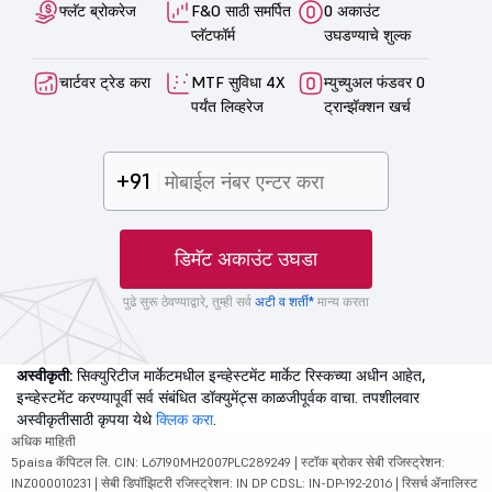
फ्लॅट ब्रोकरेज
F&O साठी समर्पित
0 अकाउंट
प्लॅटफॉर्म
उघडण्याचे शुल्क
चार्टवर ट्रेड करा
MTF सुविधा 4X
म्युच्युअल फंडवर 0
पर्यंत लिव्हरेज
ट्रान्झॅक्शन खर्च
+91
डिमॅट अकाउंट उघडा
पुढे सुरू ठेवण्याद्वारे, तुम्ही सर्व
अटी व शर्ती*
मान्य करता
अस्वीकृती:
सिक्युरिटीज मार्केटमधील इन्व्हेस्टमेंट मार्केट रिस्कच्या अधीन आहेत,
इन्व्हेस्टमेंट करण्यापूर्वी सर्व संबंधित डॉक्युमेंट्स काळजीपूर्वक वाचा. तपशीलवार
अस्वीकृतीसाठी कृपया येथे
क्लिक करा
.
अधिक माहिती
5paisa कॅपिटल लि. CIN: L67190MH2007PLC289249 | स्टॉक ब्रोकर सेबी रजिस्ट्रेशन:
INZ000010231 | सेबी डिपॉझिटरी रजिस्ट्रेशन: IN DP CDSL: IN-DP-192-2016 | रिसर्च ॲनालिस्ट