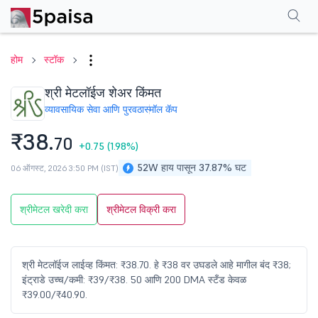
परफॉर्मन्स
फायनान्शियल्स
टेक्निकल
इव्हेंट
शेअरहोल्डिंग पॅटर्न
अधिक
एफएक्यू
होम
स्टॉक
श्री मेटलॉईज शेअर किंमत
व्यावसायिक सेवा आणि पुरवठा
स्मॉल कॅप
₹38.
70
+0.75
(1.98%)
52W हाय पासून 37.87% घट
06 ऑगस्ट, 2026 3:50 PM (IST)
श्रीमेटल खरेदी करा
श्रीमेटल विक्री करा
श्री मेटलॉईज लाईव्ह किंमत: ₹38.70. हे ₹38 वर उघडले आहे मागील बंद ₹38;
इंट्राडे उच्च/कमी: ₹39/₹38. 50 आणि 200 DMA स्टँड केवळ
₹39.00/₹40.90.