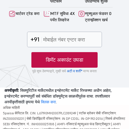
प्लॅटफॉर्म
उघडण्याचे शुल्क
चार्टवर ट्रेड करा
MTF सुविधा 4X
म्युच्युअल फंडवर 0
पर्यंत लिव्हरेज
ट्रान्झॅक्शन खर्च
+91
डिमॅट अकाउंट उघडा
पुढे सुरू ठेवण्याद्वारे, तुम्ही सर्व
अटी व शर्ती*
मान्य करता
अस्वीकृती:
सिक्युरिटीज मार्केटमधील इन्व्हेस्टमेंट मार्केट रिस्कच्या अधीन आहेत,
इन्व्हेस्टमेंट करण्यापूर्वी सर्व संबंधित डॉक्युमेंट्स काळजीपूर्वक वाचा. तपशीलवार
अस्वीकृतीसाठी कृपया येथे
क्लिक करा
.
अधिक माहिती
5paisa कॅपिटल लि. CIN: L67190MH2007PLC289249 | स्टॉक ब्रोकर सेबी रजिस्ट्रेशन:
INZ000010231 | सेबी डिपॉझिटरी रजिस्ट्रेशन: IN DP CDSL: IN-DP-192-2016 | रिसर्च ॲनालिस्ट
SEBI रजिस्ट्रेशन. नं.: INH000025188 | AMFI-रजिस्टर्ड म्युच्युअल फंड डिस्ट्रीब्यूटर | AMFI