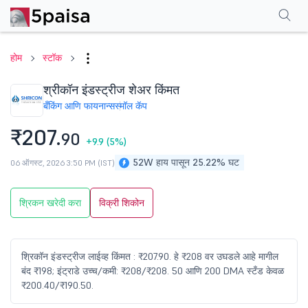
परफॉर्मन्स
फायनान्शियल्स
टेक्निकल
इव्हेंट
शेअरहोल्डिंग पॅटर्न
अधिक
एफएक्यू
होम
स्टॉक
श्रीकॉन इंडस्ट्रीज शेअर किंमत
बँकिंग आणि फायनान्स
स्मॉल कॅप
₹207.
90
+9.9
(5%)
52W हाय पासून 25.22% घट
06 ऑगस्ट, 2026 3:50 PM (IST)
श्रिकन खरेदी करा
विक्री शिकोन
श्रिकॉन इंडस्ट्रीज लाईव्ह किंमत : ₹207.90. हे ₹208 वर उघडले आहे मागील
बंद ₹198; इंट्राडे उच्च/कमी: ₹208/₹208. 50 आणि 200 DMA स्टँड केवळ
₹200.40/₹190.50.