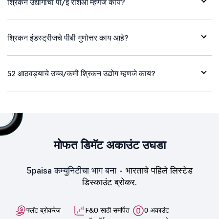
श्रिकन उद्योगांचा पी/ई रेशिओ म्हणजे काय?
श्रिकन इंडस्ट्रीजचे पीबी गुणोत्तर काय आहे?
52 आठवड्याचे उच्च/कमी श्रिकन उद्योग म्हणजे काय?
मोफत डिमॅट अकाउंट उघडा
5paisa कम्युनिटीचा भाग बना -
भारताचे पहिले लिस्टेड
डिस्काउंट ब्रोकर.
फ्लॅट ब्रोकरेज
F&O साठी समर्पित
0 अकाउंट