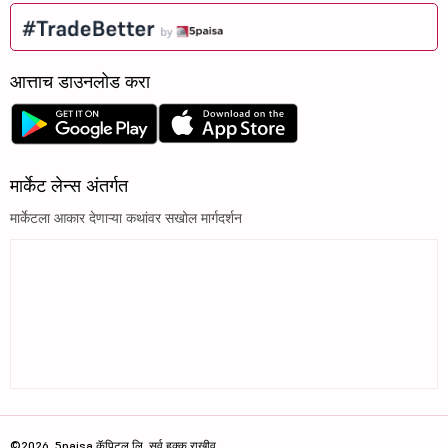
आत्ताच डाउनलोड करा
मार्केट लेन्स अंतर्गत
मार्केटला आकार देणाऱ्या कथांवर सखोल मार्गदर्शन
©2026, 5paisa कॅपिटल लि. सर्व हक्क राखीव.