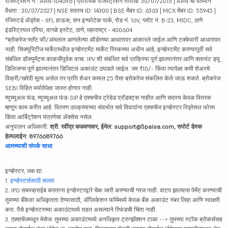
रजिस्ट्रेशन नं.: ARN-104096 | प्रारंभिक रजिस्ट्रेशन तारीख: 30/07/2015 | ARN ची वर्तमान
वैधता : 30/07/2027 | NSE सदस्य ID: 14300 | BSE मेंबर ID: 6363 | MCX मेंबर ID: 55945 |
रजिस्टर्ड ॲड्रेस - IIFL हाऊस, सन इन्फोटेक पार्क, रोड नं. 16V, प्लॉट नं. B-23, MIDC, ठाणे
इंडस्ट्रियल एरिया, वागळे इस्टेट, ठाणे, महाराष्ट्र - 400604
*ब्रोकरेज फ्लॅट फी/अंमलात आणलेल्या ऑर्डरच्या आधारावर आकारले जाईल आणि टक्केवारी आधारावर
नाही. सिक्युरिटीज मार्केटमधील इन्व्हेस्टमेंट मार्केट रिस्कच्या अधीन आहे, इन्व्हेस्टमेंट करण्यापूर्वी सर्व
संबंधित डॉक्युमेंट्स काळजीपूर्वक वाचा. IPV शी संबंधित सर्व प्रक्रिया पूर्ण झाल्यानंतर आणि क्लायंट ड्यू
डिलिजन्स पूर्ण झाल्यानंतर डिजिटल अकाउंट उघडले जाईल. जर ₹10/- किंवा त्यापेक्षा कमी शेअरचे
विक्री/खरेदी मूल्य असेल तर प्रति शेअर कमाल 25 पैसा ब्रोकरेज संकलित केले जाऊ शकते. ब्रोकरेज
SEBI विहित मर्यादेपेक्षा जास्त होणार नाही.
म्युच्युअल फंड, म्युच्युअल फंड-SIP हे एक्सचेंज ट्रेडेड प्रॉडक्ट्स नाहीत आणि सदस्य केवळ वितरक
म्हणून काम करीत आहे. वितरण उपक्रमाच्या संदर्भात सर्व विवादांना एक्सचेंज इन्व्हेस्टर रिड्रेसल फोरम
किंवा आर्बिट्रेशन यंत्रणेचा ॲक्सेस नसेल.
अनुपालन अधिकारी:
श्री. रवींद्र कळवणकर, ईमेल: support@5paisa.com, सपोर्ट डेस्क
हेल्पलाईन: 8976689766
आमच्याशी संपर्क साधा
इन्व्हेस्टर, लक्ष द्या
1.
इन्व्हेस्टर्ससाठी सल्ला
2. IPO सबस्क्राईब करताना इन्व्हेस्टरद्वारे चेक जारी करण्याची गरज नाही. वाटप झाल्यास पेमेंट करण्याची
तुमच्या बँकेला अधिकृतता देण्यासाठी, ॲप्लिकेशन फॉर्ममध्ये केवळ बँक अकाउंट नंबर लिहा आणि स्वाक्षरी
करा. पैसे इन्व्हेस्टरच्या अकाउंटमध्ये राहत असल्याने रिफंडची चिंता नाही.
3. एक्सचेंजमधून मेसेज: तुमच्या अकाउंटमध्ये अनधिकृत ट्रान्झॅक्शन टाळा --> तुमच्या स्टॉक ब्रोकर्ससह