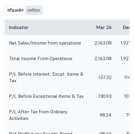
स्टँडअलोन
एकत्रित
Indicator
Mar 26
Dec 
Net Sales/Income from operations
2,163.08
1,927.
Total Income From Operations
2,163.08
1,927.
P/L Before Interest, Excpt. Items &
137.32
114.
Tax
P/L Before Exceptional Items & Tax
130.93
107.
P/L After Tax from Ordinary
98.24
79.
Activities
Net Profit/Loss For the Period
98.24
79.