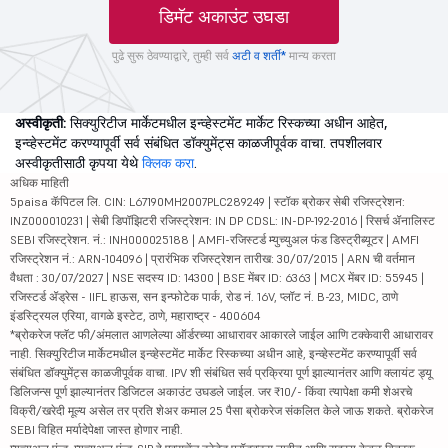
डिमॅट अकाउंट उघडा
पुढे सुरू ठेवण्याद्वारे, तुम्ही सर्व
अटी व शर्ती*
मान्य करता
अस्वीकृती:
सिक्युरिटीज मार्केटमधील इन्व्हेस्टमेंट मार्केट रिस्कच्या अधीन आहेत,
इन्व्हेस्टमेंट करण्यापूर्वी सर्व संबंधित डॉक्युमेंट्स काळजीपूर्वक वाचा. तपशीलवार
अस्वीकृतीसाठी कृपया येथे
क्लिक करा
.
अधिक माहिती
5paisa कॅपिटल लि. CIN: L67190MH2007PLC289249 | स्टॉक ब्रोकर सेबी रजिस्ट्रेशन:
INZ000010231 | सेबी डिपॉझिटरी रजिस्ट्रेशन: IN DP CDSL: IN-DP-192-2016 | रिसर्च ॲनालिस्ट
SEBI रजिस्ट्रेशन. नं.: INH000025188 | AMFI-रजिस्टर्ड म्युच्युअल फंड डिस्ट्रीब्यूटर | AMFI
रजिस्ट्रेशन नं.: ARN-104096 | प्रारंभिक रजिस्ट्रेशन तारीख: 30/07/2015 | ARN ची वर्तमान
वैधता : 30/07/2027 | NSE सदस्य ID: 14300 | BSE मेंबर ID: 6363 | MCX मेंबर ID: 55945 |
रजिस्टर्ड ॲड्रेस - IIFL हाऊस, सन इन्फोटेक पार्क, रोड नं. 16V, प्लॉट नं. B-23, MIDC, ठाणे
इंडस्ट्रियल एरिया, वागळे इस्टेट, ठाणे, महाराष्ट्र - 400604
*ब्रोकरेज फ्लॅट फी/अंमलात आणलेल्या ऑर्डरच्या आधारावर आकारले जाईल आणि टक्केवारी आधारावर
नाही. सिक्युरिटीज मार्केटमधील इन्व्हेस्टमेंट मार्केट रिस्कच्या अधीन आहे, इन्व्हेस्टमेंट करण्यापूर्वी सर्व
संबंधित डॉक्युमेंट्स काळजीपूर्वक वाचा. IPV शी संबंधित सर्व प्रक्रिया पूर्ण झाल्यानंतर आणि क्लायंट ड्यू
डिलिजन्स पूर्ण झाल्यानंतर डिजिटल अकाउंट उघडले जाईल. जर ₹10/- किंवा त्यापेक्षा कमी शेअरचे
विक्री/खरेदी मूल्य असेल तर प्रति शेअर कमाल 25 पैसा ब्रोकरेज संकलित केले जाऊ शकते. ब्रोकरेज
SEBI विहित मर्यादेपेक्षा जास्त होणार नाही.