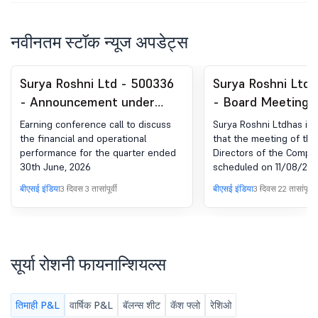
नवीनतम स्टॉक न्यूज अपडेट्स
Surya Roshni Ltd - 500336
Surya Roshni Ltd 
- Announcement under
- Board Meeting I
Regulation 30 (LODR)-
for Considering T
Earning conference call to discuss
Surya Roshni Ltdhas in
Analyst / Investor Meet -
Unaudited Financi
the financial and operational
that the meeting of the
performance for the quarter ended
Directors of the Compan
Intimation
For The Quarter 
30th June, 2026
scheduled on 11/08/2026 
30Th June, 2026,
to consider and approv
बीएसई इंडिया
3 दिवस 3 तासांपूर्वी
बीएसई इंडिया
3 दिवस 22 तासांपूर्वी
financial results for the
ended 30th June, 2026, 
record date for distribut
dividend for the FY 202
the date of AGM
सूर्या रोशनी फायनान्शियल्स
तिमाही P&L
वार्षिक P&L
बॅलन्स शीट
कॅश फ्लो
रेशिओ