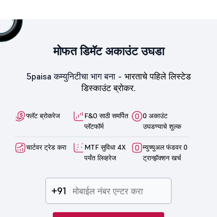
मोफत डिमॅट अकाउंट उघडा
5paisa कम्युनिटीचा भाग बना -
भारताचे पहिले लिस्टेड
डिस्काउंट ब्रोकर.
फ्लॅट ब्रोकरेज
F&O साठी समर्पित
0 अकाउंट
प्लॅटफॉर्म
उघडण्याचे शुल्क
चार्टवर ट्रेड करा
MTF सुविधा 4X
म्युच्युअल फंडवर 0
पर्यंत लिव्हरेज
ट्रान्झॅक्शन खर्च
+91