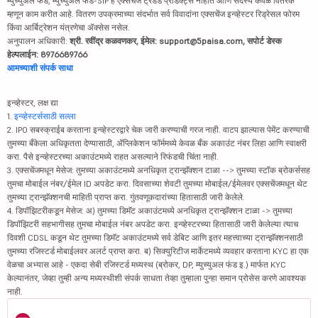
म्युच्युअल फंड, म्युच्युअल फंड-SIP हे एक्सचेंज ट्रेडेड प्रॉडक्ट्स नाहीत आणि सदस्य केवळ वितरक
म्हणून काम करीत आहे. वितरण उपक्रमाच्या संदर्भात सर्व विवादांना एक्सचेंज इन्व्हेस्टर रिड्रेसल फोरम
किंवा आर्बिट्रेशन यंत्रणेचा ॲक्सेस नसेल.
अनुपालन अधिकारी:
श्री. रवींद्र कळवणकर, ईमेल: support@5paisa.com, सपोर्ट डेस्क
हेल्पलाईन: 8976689766
आमच्याशी संपर्क साधा
इन्व्हेस्टर, लक्ष द्या
1.
इन्व्हेस्टर्ससाठी सल्ला
2. IPO सबस्क्राईब करताना इन्व्हेस्टरद्वारे चेक जारी करण्याची गरज नाही. वाटप झाल्यास पेमेंट करण्याची
तुमच्या बँकेला अधिकृतता देण्यासाठी, ॲप्लिकेशन फॉर्ममध्ये केवळ बँक अकाउंट नंबर लिहा आणि स्वाक्षरी
करा. पैसे इन्व्हेस्टरच्या अकाउंटमध्ये राहत असल्याने रिफंडची चिंता नाही.
3. एक्सचेंजमधून मेसेज: तुमच्या अकाउंटमध्ये अनधिकृत ट्रान्झॅक्शन टाळा --> तुमच्या स्टॉक ब्रोकर्ससह
तुमचा मोबाईल नंबर/ईमेल ID अपडेट करा. दिवसाच्या शेवटी तुमच्या मोबाईल/ईमेलवर एक्सचेंजमधून थेट
तुमच्या ट्रान्झॅक्शनची माहिती प्राप्त करा. गुंतवणूकदारांच्या हितासाठी जारी केलेले.
4. डिपॉझिटरीकडून मेसेज: अ) तुमच्या डिमॅट अकाउंटमध्ये अनधिकृत ट्रान्झॅक्शन टाळा -> तुमच्या
डिपॉझिटरी सहभागीसह तुमचा मोबाईल नंबर अपडेट करा. इन्व्हेस्टरच्या हितासाठी जारी केलेल्या त्याच
दिवशी CDSL कडून थेट तुमच्या डिमॅट अकाउंटमध्ये सर्व डेबिट आणि इतर महत्त्वाच्या ट्रान्झॅक्शनसाठी
तुमच्या रजिस्टर्ड मोबाईलवर अलर्ट प्राप्त करा. ब) सिक्युरिटीज मार्केटमध्ये व्यवहार करताना KYC हा एक
वेळचा अभ्यास आहे - एकदा सेबी रजिस्टर्ड मध्यस्थ (ब्रोकर, DP, म्युच्युअल फंड इ.) मार्फत KYC
केल्यानंतर, जेव्हा तुम्ही अन्य मध्यस्थीशी संपर्क साधता तेव्हा तुम्हाला पुन्हा समान प्रोसेस करणे आवश्यक
नाही.