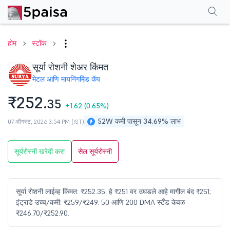
परफॉर्मन्स
फायनान्शियल्स
टेक्निकल
इव्हेंट
शेअरहोल्डिंग पॅटर्न
अधिक
एफएक्यू
होम
स्टॉक
सूर्या रोशनी शेअर किंमत
मेटल आणि मायनिंग
मिड कॅप
₹252.
35
+1.62
(0.65%)
52W कमी पासून 34.69% लाभ
07 ऑगस्ट, 2026 3:54 PM (IST)
सूर्यरोस्नी खरेदी करा
सेल सूर्यरोस्नी
सूर्या रोशनी लाईव्ह किंमत: ₹252.35. हे ₹251 वर उघडले आहे मागील बंद ₹251;
इंट्राडे उच्च/कमी: ₹259/₹249. 50 आणि 200 DMA स्टँड केवळ
₹246.70/₹252.90.