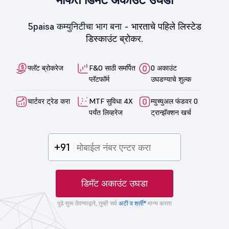
5paisa कम्युनिटीचा भाग बना -
भारताचे पहिले लिस्टेड
डिस्काउंट ब्रोकर.
फ्लॅट ब्रोकरेज
F&O साठी समर्पित
0 अकाउंट
प्लॅटफॉर्म
उघडण्याचे शुल्क
चार्टवर ट्रेड करा
MTF सुविधा 4X
म्युच्युअल फंडवर 0
पर्यंत लिव्हरेज
ट्रान्झॅक्शन खर्च
+91
डिमॅट अकाउंट उघडा
पुढे सुरू ठेवण्याद्वारे, तुम्ही सर्व
अटी व शर्ती*
मान्य करता