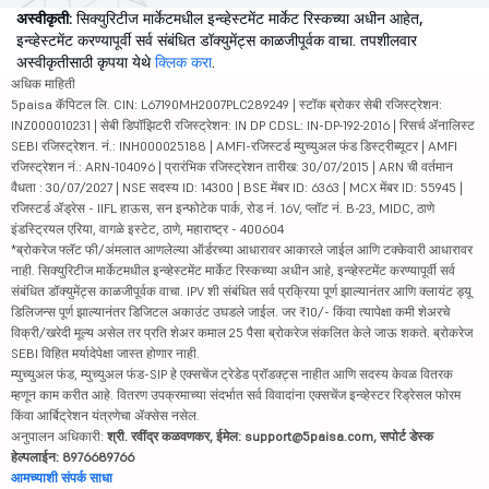
अस्वीकृती:
सिक्युरिटीज मार्केटमधील इन्व्हेस्टमेंट मार्केट रिस्कच्या अधीन आहेत,
इन्व्हेस्टमेंट करण्यापूर्वी सर्व संबंधित डॉक्युमेंट्स काळजीपूर्वक वाचा. तपशीलवार
अस्वीकृतीसाठी कृपया येथे
क्लिक करा
.
अधिक माहिती
5paisa कॅपिटल लि. CIN: L67190MH2007PLC289249 | स्टॉक ब्रोकर सेबी रजिस्ट्रेशन:
INZ000010231 | सेबी डिपॉझिटरी रजिस्ट्रेशन: IN DP CDSL: IN-DP-192-2016 | रिसर्च ॲनालिस्ट
SEBI रजिस्ट्रेशन. नं.: INH000025188 | AMFI-रजिस्टर्ड म्युच्युअल फंड डिस्ट्रीब्यूटर | AMFI
रजिस्ट्रेशन नं.: ARN-104096 | प्रारंभिक रजिस्ट्रेशन तारीख: 30/07/2015 | ARN ची वर्तमान
वैधता : 30/07/2027 | NSE सदस्य ID: 14300 | BSE मेंबर ID: 6363 | MCX मेंबर ID: 55945 |
रजिस्टर्ड ॲड्रेस - IIFL हाऊस, सन इन्फोटेक पार्क, रोड नं. 16V, प्लॉट नं. B-23, MIDC, ठाणे
इंडस्ट्रियल एरिया, वागळे इस्टेट, ठाणे, महाराष्ट्र - 400604
*ब्रोकरेज फ्लॅट फी/अंमलात आणलेल्या ऑर्डरच्या आधारावर आकारले जाईल आणि टक्केवारी आधारावर
नाही. सिक्युरिटीज मार्केटमधील इन्व्हेस्टमेंट मार्केट रिस्कच्या अधीन आहे, इन्व्हेस्टमेंट करण्यापूर्वी सर्व
संबंधित डॉक्युमेंट्स काळजीपूर्वक वाचा. IPV शी संबंधित सर्व प्रक्रिया पूर्ण झाल्यानंतर आणि क्लायंट ड्यू
डिलिजन्स पूर्ण झाल्यानंतर डिजिटल अकाउंट उघडले जाईल. जर ₹10/- किंवा त्यापेक्षा कमी शेअरचे
विक्री/खरेदी मूल्य असेल तर प्रति शेअर कमाल 25 पैसा ब्रोकरेज संकलित केले जाऊ शकते. ब्रोकरेज
SEBI विहित मर्यादेपेक्षा जास्त होणार नाही.
म्युच्युअल फंड, म्युच्युअल फंड-SIP हे एक्सचेंज ट्रेडेड प्रॉडक्ट्स नाहीत आणि सदस्य केवळ वितरक
म्हणून काम करीत आहे. वितरण उपक्रमाच्या संदर्भात सर्व विवादांना एक्सचेंज इन्व्हेस्टर रिड्रेसल फोरम
किंवा आर्बिट्रेशन यंत्रणेचा ॲक्सेस नसेल.
अनुपालन अधिकारी:
श्री. रवींद्र कळवणकर, ईमेल: support@5paisa.com, सपोर्ट डेस्क
हेल्पलाईन: 8976689766
आमच्याशी संपर्क साधा