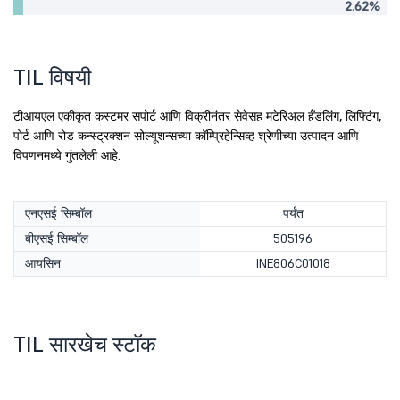
2.62%
TIL विषयी
टीआयएल एकीकृत कस्टमर सपोर्ट आणि विक्रीनंतर सेवेसह मटेरिअल हँडलिंग, लिफ्टिंग,
पोर्ट आणि रोड कन्स्ट्रक्शन सोल्यूशन्सच्या कॉम्प्रिहेन्सिव्ह श्रेणीच्या उत्पादन आणि
विपणनमध्ये गुंतलेली आहे.
एनएसई सिम्बॉल
पर्यंत
बीएसई सिम्बॉल
505196
आयसिन
INE806C01018
TIL सारखेच स्टॉक