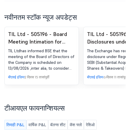
नवीनतम स्टॉक न्यूज अपडेट्स
TIL Ltd - 505196 - Board
TIL Ltd - 505196 
Meeting Intimation for
Disclosures under 
Inter-Alia Approving The
(एसएएसटी) रेग्युलेशन्स,
TIL Ltdhas informed BSE that the
The Exchange has rece
Unaudited Financial Results
29(2)
meeting of the Board of Directors of
disclosure under Regula
the Company is scheduled on
SEBI (Substantial Acquis
For The First Quarter Ended
13/08/2026 ,inter alia, to consider
Shares & Takeovers) Re
On 30Th June, 2026
and approve the Unaudited financial
2011 for Manju Mazumde
बीएसई इंडिया
2 दिवस 15 तासांपूर्वी
बीएसई इंडिया
6 दिवस 11 तासांपूर्वी
Results for the first quarter ended
on 30th June, 2026
टीआयएल फायनान्शियल्स
तिमाही P&L
वार्षिक P&L
बॅलन्स शीट
कॅश फ्लो
रेशिओ