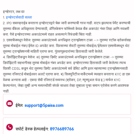
इन्व्हेस्टर, लक्ष द्या
1.
इन्व्हेस्टर्ससाठी सल्ला
2. IPO सबस्क्राईब करताना इन्व्हेस्टरद्वारे चेक जारी करण्याची गरज नाही. वाटप झाल्यास पेमेंट करण्याची
तुमच्या बँकेला अधिकृतता देण्यासाठी, ॲप्लिकेशन फॉर्ममध्ये केवळ बँक अकाउंट नंबर लिहा आणि स्वाक्षरी
करा. पैसे इन्व्हेस्टरच्या अकाउंटमध्ये राहत असल्याने रिफंडची चिंता नाही.
3. एक्सचेंजमधून मेसेज: तुमच्या अकाउंटमध्ये अनधिकृत ट्रान्झॅक्शन टाळा --> तुमच्या स्टॉक ब्रोकर्ससह
तुमचा मोबाईल नंबर/ईमेल ID अपडेट करा. दिवसाच्या शेवटी तुमच्या मोबाईल/ईमेलवर एक्सचेंजमधून थेट
तुमच्या ट्रान्झॅक्शनची माहिती प्राप्त करा. गुंतवणूकदारांच्या हितासाठी जारी केलेले.
4. डिपॉझिटरीकडून मेसेज: अ) तुमच्या डिमॅट अकाउंटमध्ये अनधिकृत ट्रान्झॅक्शन टाळा -> तुमच्या
डिपॉझिटरी सहभागीसह तुमचा मोबाईल नंबर अपडेट करा. इन्व्हेस्टरच्या हितासाठी जारी केलेल्या त्याच
दिवशी CDSL कडून थेट तुमच्या डिमॅट अकाउंटमध्ये सर्व डेबिट आणि इतर महत्त्वाच्या ट्रान्झॅक्शनसाठी
तुमच्या रजिस्टर्ड मोबाईलवर अलर्ट प्राप्त करा. ब) सिक्युरिटीज मार्केटमध्ये व्यवहार करताना KYC हा एक
वेळचा अभ्यास आहे - एकदा सेबी रजिस्टर्ड मध्यस्थ (ब्रोकर, DP, म्युच्युअल फंड इ.) मार्फत KYC
केल्यानंतर, जेव्हा तुम्ही अन्य मध्यस्थीशी संपर्क साधता तेव्हा तुम्हाला पुन्हा समान प्रोसेस करणे आवश्यक
नाही.
ईमेल:
support@5paisa.com
सपोर्ट डेस्क हेल्पलाईन:
8976689766