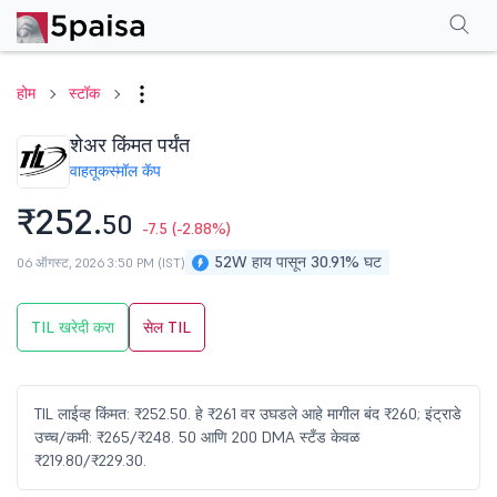
परफॉर्मन्स
फायनान्शियल्स
टेक्निकल
इव्हेंट
शेअरहोल्डिंग पॅटर्न
अधिक
एफएक्यू
होम
स्टॉक
शेअर किंमत पर्यंत
वाहतूक
स्मॉल कॅप
₹252.
50
-7.5
(-2.88%)
52W हाय पासून 30.91% घट
06 ऑगस्ट, 2026 3:50 PM (IST)
TIL खरेदी करा
सेल TIL
TIL लाईव्ह किंमत: ₹252.50. हे ₹261 वर उघडले आहे मागील बंद ₹260; इंट्राडे
उच्च/कमी: ₹265/₹248. 50 आणि 200 DMA स्टँड केवळ
₹219.80/₹229.30.