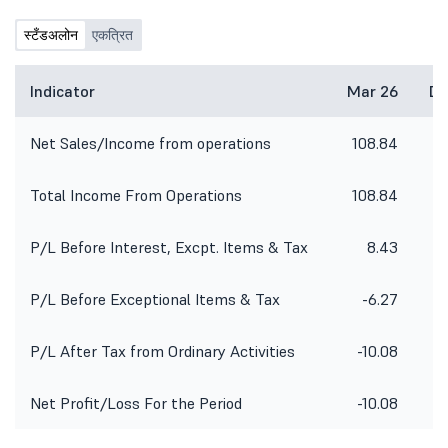
स्टँडअलोन
एकत्रित
Indicator
Mar 26
De
Net Sales/Income from operations
108.84
7
Total Income From Operations
108.84
7
P/L Before Interest, Excpt. Items & Tax
8.43
P/L Before Exceptional Items & Tax
-6.27
P/L After Tax from Ordinary Activities
-10.08
-
Net Profit/Loss For the Period
-10.08
-