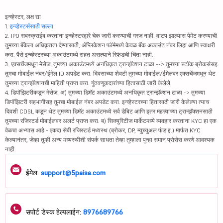
इन्व्हेस्टर, लक्ष द्या
1.
इन्व्हेस्टर्ससाठी सल्ला
2. IPO सबस्क्राईब करताना इन्व्हेस्टरद्वारे चेक जारी करण्याची गरज नाही. वाटप झाल्यास पेमेंट करण्याची
तुमच्या बँकेला अधिकृतता देण्यासाठी, ॲप्लिकेशन फॉर्ममध्ये केवळ बँक अकाउंट नंबर लिहा आणि स्वाक्षरी
करा. पैसे इन्व्हेस्टरच्या अकाउंटमध्ये राहत असल्याने रिफंडची चिंता नाही.
3. एक्सचेंजमधून मेसेज: तुमच्या अकाउंटमध्ये अनधिकृत ट्रान्झॅक्शन टाळा --> तुमच्या स्टॉक ब्रोकर्ससह
तुमचा मोबाईल नंबर/ईमेल ID अपडेट करा. दिवसाच्या शेवटी तुमच्या मोबाईल/ईमेलवर एक्सचेंजमधून थेट
तुमच्या ट्रान्झॅक्शनची माहिती प्राप्त करा. गुंतवणूकदारांच्या हितासाठी जारी केलेले.
4. डिपॉझिटरीकडून मेसेज: अ) तुमच्या डिमॅट अकाउंटमध्ये अनधिकृत ट्रान्झॅक्शन टाळा -> तुमच्या
डिपॉझिटरी सहभागीसह तुमचा मोबाईल नंबर अपडेट करा. इन्व्हेस्टरच्या हितासाठी जारी केलेल्या त्याच
दिवशी CDSL कडून थेट तुमच्या डिमॅट अकाउंटमध्ये सर्व डेबिट आणि इतर महत्त्वाच्या ट्रान्झॅक्शनसाठी
तुमच्या रजिस्टर्ड मोबाईलवर अलर्ट प्राप्त करा. ब) सिक्युरिटीज मार्केटमध्ये व्यवहार करताना KYC हा एक
वेळचा अभ्यास आहे - एकदा सेबी रजिस्टर्ड मध्यस्थ (ब्रोकर, DP, म्युच्युअल फंड इ.) मार्फत KYC
केल्यानंतर, जेव्हा तुम्ही अन्य मध्यस्थीशी संपर्क साधता तेव्हा तुम्हाला पुन्हा समान प्रोसेस करणे आवश्यक
नाही.
ईमेल:
support@5paisa.com
सपोर्ट डेस्क हेल्पलाईन:
8976689766