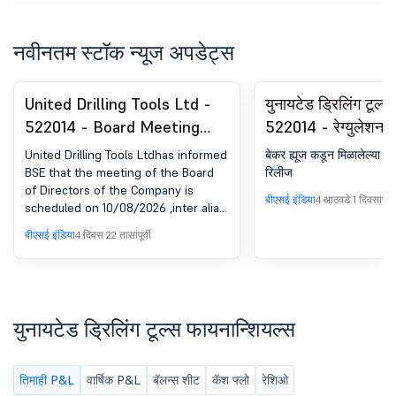
नवीनतम स्टॉक न्यूज अपडेट्स
United Drilling Tools Ltd -
युनायटेड ड्रिलिंग टूल्स
522014 - Board Meeting
522014 - रेग्युलेशन 
Intimation for Financial
(एलओडीआर) अंतर्गत घो
United Drilling Tools Ltdhas informed
बेकर ह्यूज कडून मिळालेल्या ऑर
Results, Dividend And AGM
रिलीज / मीडिया रिलीज
BSE that the meeting of the Board
रिलीज
of Directors of the Company is
Notice
बीएसई इंडिया
4 आठवडे 1 दिवसापूर्वी
scheduled on 10/08/2026 ,inter alia,
to consider and approve financial
बीएसई इंडिया
4 दिवस 22 तासांपूर्वी
results for the 1st quarter ended
June 30, 2026, Declaration of 1st
Interim Dividend, if any and approve
the notice of AGM and Directors
Report
युनायटेड ड्रिलिंग टूल्स फायनान्शियल्स
तिमाही P&L
वार्षिक P&L
बॅलन्स शीट
कॅश फ्लो
रेशिओ