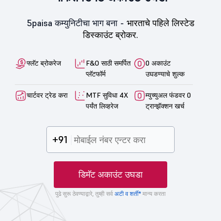
5paisa कम्युनिटीचा भाग बना -
भारताचे पहिले लिस्टेड
डिस्काउंट ब्रोकर.
फ्लॅट ब्रोकरेज
F&O साठी समर्पित
0 अकाउंट
प्लॅटफॉर्म
उघडण्याचे शुल्क
चार्टवर ट्रेड करा
MTF सुविधा 4X
म्युच्युअल फंडवर 0
पर्यंत लिव्हरेज
ट्रान्झॅक्शन खर्च
+91
डिमॅट अकाउंट उघडा
पुढे सुरू ठेवण्याद्वारे, तुम्ही सर्व
अटी व शर्ती*
मान्य करता