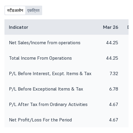
स्टँडअलोन
एकत्रित
Indicator
Mar 26
De
Net Sales/Income from operations
44.25
5
Total Income From Operations
44.25
5
P/L Before Interest, Excpt. Items & Tax
7.32
P/L Before Exceptional Items & Tax
6.78
P/L After Tax from Ordinary Activities
4.67
Net Profit/Loss For the Period
4.67