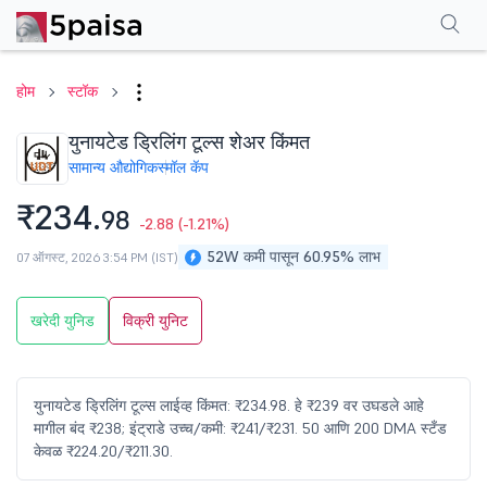
परफॉर्मन्स
फायनान्शियल्स
टेक्निकल
इव्हेंट
शेअरहोल्डिंग पॅटर्न
अधिक
एफएक्यू
होम
स्टॉक
युनायटेड ड्रिलिंग टूल्स शेअर किंमत
सामान्य औद्योगिक
स्मॉल कॅप
₹234.
98
-2.88
(-1.21%)
52W कमी पासून 60.95% लाभ
07 ऑगस्ट, 2026 3:54 PM (IST)
खरेदी युनिड
विक्री युनिट
युनायटेड ड्रिलिंग टूल्स लाईव्ह किंमत: ₹234.98. हे ₹239 वर उघडले आहे
मागील बंद ₹238; इंट्राडे उच्च/कमी: ₹241/₹231. 50 आणि 200 DMA स्टँड
केवळ ₹224.20/₹211.30.