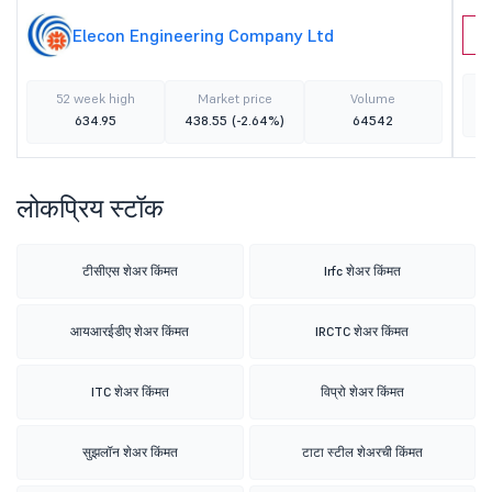
Elecon Engineering Company Ltd
C
52 week high
Market price
Volume
634.95
438.55
(-2.64%)
64542
लोकप्रिय स्टॉक
टीसीएस शेअर किंमत
Irfc शेअर किंमत
आयआरईडीए शेअर किंमत
IRCTC शेअर किंमत
ITC शेअर किंमत
विप्रो शेअर किंमत
सुझलॉन शेअर किंमत
टाटा स्टील शेअरची किंमत