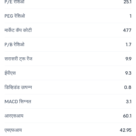
P/E रेशिओ
25.1
PEG रेशिओ
1
मार्केट कॅप कोटी
477
P/B रेशिओ
1.7
सरासरी ट्रू रेंज
9.9
ईपीएस
9.3
डिव्हिडंड उत्पन्न
0.8
MACD सिग्नल
3.1
आरएसआय
60.1
एमएफआय
42.95