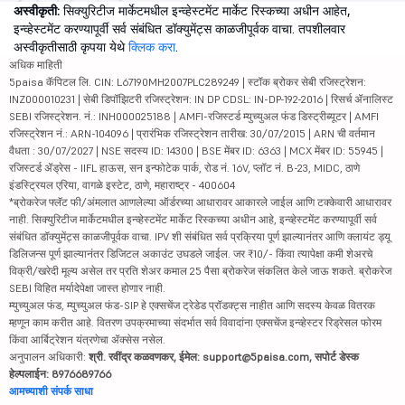
अस्वीकृती:
सिक्युरिटीज मार्केटमधील इन्व्हेस्टमेंट मार्केट रिस्कच्या अधीन आहेत,
इन्व्हेस्टमेंट करण्यापूर्वी सर्व संबंधित डॉक्युमेंट्स काळजीपूर्वक वाचा. तपशीलवार
अस्वीकृतीसाठी कृपया येथे
क्लिक करा
.
अधिक माहिती
5paisa कॅपिटल लि. CIN: L67190MH2007PLC289249 | स्टॉक ब्रोकर सेबी रजिस्ट्रेशन:
INZ000010231 | सेबी डिपॉझिटरी रजिस्ट्रेशन: IN DP CDSL: IN-DP-192-2016 | रिसर्च ॲनालिस्ट
SEBI रजिस्ट्रेशन. नं.: INH000025188 | AMFI-रजिस्टर्ड म्युच्युअल फंड डिस्ट्रीब्यूटर | AMFI
रजिस्ट्रेशन नं.: ARN-104096 | प्रारंभिक रजिस्ट्रेशन तारीख: 30/07/2015 | ARN ची वर्तमान
वैधता : 30/07/2027 | NSE सदस्य ID: 14300 | BSE मेंबर ID: 6363 | MCX मेंबर ID: 55945 |
रजिस्टर्ड ॲड्रेस - IIFL हाऊस, सन इन्फोटेक पार्क, रोड नं. 16V, प्लॉट नं. B-23, MIDC, ठाणे
इंडस्ट्रियल एरिया, वागळे इस्टेट, ठाणे, महाराष्ट्र - 400604
*ब्रोकरेज फ्लॅट फी/अंमलात आणलेल्या ऑर्डरच्या आधारावर आकारले जाईल आणि टक्केवारी आधारावर
नाही. सिक्युरिटीज मार्केटमधील इन्व्हेस्टमेंट मार्केट रिस्कच्या अधीन आहे, इन्व्हेस्टमेंट करण्यापूर्वी सर्व
संबंधित डॉक्युमेंट्स काळजीपूर्वक वाचा. IPV शी संबंधित सर्व प्रक्रिया पूर्ण झाल्यानंतर आणि क्लायंट ड्यू
डिलिजन्स पूर्ण झाल्यानंतर डिजिटल अकाउंट उघडले जाईल. जर ₹10/- किंवा त्यापेक्षा कमी शेअरचे
विक्री/खरेदी मूल्य असेल तर प्रति शेअर कमाल 25 पैसा ब्रोकरेज संकलित केले जाऊ शकते. ब्रोकरेज
SEBI विहित मर्यादेपेक्षा जास्त होणार नाही.
म्युच्युअल फंड, म्युच्युअल फंड-SIP हे एक्सचेंज ट्रेडेड प्रॉडक्ट्स नाहीत आणि सदस्य केवळ वितरक
म्हणून काम करीत आहे. वितरण उपक्रमाच्या संदर्भात सर्व विवादांना एक्सचेंज इन्व्हेस्टर रिड्रेसल फोरम
किंवा आर्बिट्रेशन यंत्रणेचा ॲक्सेस नसेल.
अनुपालन अधिकारी:
श्री. रवींद्र कळवणकर, ईमेल: support@5paisa.com, सपोर्ट डेस्क
हेल्पलाईन: 8976689766
आमच्याशी संपर्क साधा