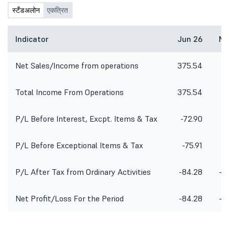
स्टँडअलोन
एकत्रित
Indicator
Jun 26
Ma
Net Sales/Income from operations
375.54
2
Total Income From Operations
375.54
2
P/L Before Interest, Excpt. Items & Tax
-72.90
-
P/L Before Exceptional Items & Tax
-75.91
-
P/L After Tax from Ordinary Activities
-84.28
-1
Net Profit/Loss For the Period
-84.28
-1