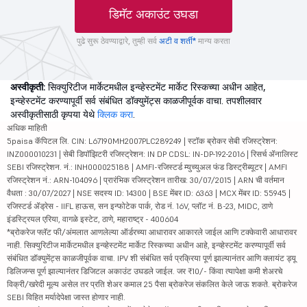
डिमॅट अकाउंट उघडा
पुढे सुरू ठेवण्याद्वारे, तुम्ही सर्व
अटी व शर्ती*
मान्य करता
अस्वीकृती:
सिक्युरिटीज मार्केटमधील इन्व्हेस्टमेंट मार्केट रिस्कच्या अधीन आहेत,
इन्व्हेस्टमेंट करण्यापूर्वी सर्व संबंधित डॉक्युमेंट्स काळजीपूर्वक वाचा. तपशीलवार
अस्वीकृतीसाठी कृपया येथे
क्लिक करा
.
अधिक माहिती
5paisa कॅपिटल लि. CIN: L67190MH2007PLC289249 | स्टॉक ब्रोकर सेबी रजिस्ट्रेशन:
INZ000010231 | सेबी डिपॉझिटरी रजिस्ट्रेशन: IN DP CDSL: IN-DP-192-2016 | रिसर्च ॲनालिस्ट
SEBI रजिस्ट्रेशन. नं.: INH000025188 | AMFI-रजिस्टर्ड म्युच्युअल फंड डिस्ट्रीब्यूटर | AMFI
रजिस्ट्रेशन नं.: ARN-104096 | प्रारंभिक रजिस्ट्रेशन तारीख: 30/07/2015 | ARN ची वर्तमान
वैधता : 30/07/2027 | NSE सदस्य ID: 14300 | BSE मेंबर ID: 6363 | MCX मेंबर ID: 55945 |
रजिस्टर्ड ॲड्रेस - IIFL हाऊस, सन इन्फोटेक पार्क, रोड नं. 16V, प्लॉट नं. B-23, MIDC, ठाणे
इंडस्ट्रियल एरिया, वागळे इस्टेट, ठाणे, महाराष्ट्र - 400604
*ब्रोकरेज फ्लॅट फी/अंमलात आणलेल्या ऑर्डरच्या आधारावर आकारले जाईल आणि टक्केवारी आधारावर
नाही. सिक्युरिटीज मार्केटमधील इन्व्हेस्टमेंट मार्केट रिस्कच्या अधीन आहे, इन्व्हेस्टमेंट करण्यापूर्वी सर्व
संबंधित डॉक्युमेंट्स काळजीपूर्वक वाचा. IPV शी संबंधित सर्व प्रक्रिया पूर्ण झाल्यानंतर आणि क्लायंट ड्यू
डिलिजन्स पूर्ण झाल्यानंतर डिजिटल अकाउंट उघडले जाईल. जर ₹10/- किंवा त्यापेक्षा कमी शेअरचे
विक्री/खरेदी मूल्य असेल तर प्रति शेअर कमाल 25 पैसा ब्रोकरेज संकलित केले जाऊ शकते. ब्रोकरेज
SEBI विहित मर्यादेपेक्षा जास्त होणार नाही.