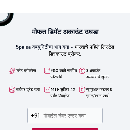
मोफत डिमॅट अकाउंट उघडा
5paisa कम्युनिटीचा भाग बना -
भारताचे पहिले लिस्टेड
डिस्काउंट ब्रोकर.
फ्लॅट ब्रोकरेज
F&O साठी समर्पित
0 अकाउंट
प्लॅटफॉर्म
उघडण्याचे शुल्क
चार्टवर ट्रेड करा
MTF सुविधा 4X
म्युच्युअल फंडवर 0
पर्यंत लिव्हरेज
ट्रान्झॅक्शन खर्च
+91