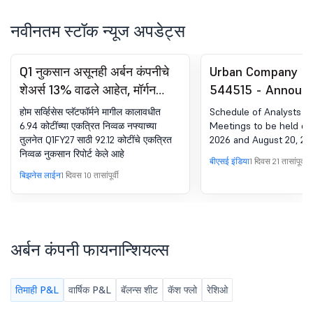
नवीनतम स्टॉक न्यूज अपडेट्स
Q1 नुकसान असूनही अर्बन कंपनीचे
Urban Company Lt
शेअर्स 13% वाढले आहेत, मॉर्गन
544515 - Announ
स्टॅनली ओव्हरवेटमध्ये अपग्रेड होते
under Regulation 
होम सर्व्हिसेस प्लॅटफॉर्मने मागील कालावधीत
Schedule of Analysts / 
(LODR)-Analyst / 
6.94 कोटींच्या एकत्रित निव्वळ नफ्याच्या
Meetings to be held on 
तुलनेत Q1FY27 साठी 92.12 कोटींचे एकत्रित
2026 and August 20, 20
Meet - Intimation
निव्वळ नुकसान रिपोर्ट केले आहे
बीएसई इंडिया
1 दिवस 21 तासांपूर्वी
बिझनेस लाईन
1 दिवस 10 तासांपूर्वी
अर्बन कंपनी फायनान्शियल्स
तिमाही P&L
वार्षिक P&L
बॅलन्स शीट
कॅश फ्लो
रेशिओ