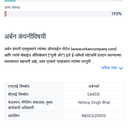
अन्य संस्था
1.92%
अर्बन कंपनीविषयी
अर्बन कंपनी प्रामुख्याने त्यांच्या ऑनलाईन पोर्टल (www.urbancompany.com)
आणि त्यांचे मोबाईल ॲप्लिकेशन ("यूसी ॲप") द्वारे ई-कॉमर्स प्लॅटफॉर्म प्रदान करण्याच्या
व्यवसायात सहभागी आहे, अशा प्रकारे ग्राहकांना त्यांच्या घरगुती ...
अधिक पाहा
एनएसई सिम्बॉल
अर्बनको
बीएसई सिम्बॉल
544515
चेअरमन, मॅनेजिंग संचालक, मुख्य
Abhiraj Singh Bhal
कार्यकारी अधिकारी
आयसिन
INE0CAZ01013