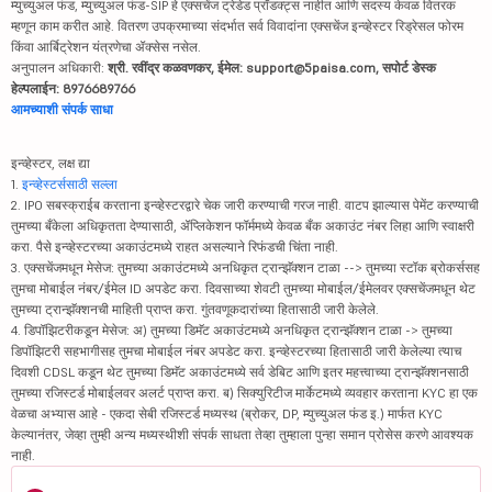
म्युच्युअल फंड, म्युच्युअल फंड-SIP हे एक्सचेंज ट्रेडेड प्रॉडक्ट्स नाहीत आणि सदस्य केवळ वितरक
म्हणून काम करीत आहे. वितरण उपक्रमाच्या संदर्भात सर्व विवादांना एक्सचेंज इन्व्हेस्टर रिड्रेसल फोरम
किंवा आर्बिट्रेशन यंत्रणेचा ॲक्सेस नसेल.
अनुपालन अधिकारी:
श्री. रवींद्र कळवणकर, ईमेल: support@5paisa.com, सपोर्ट डेस्क
हेल्पलाईन: 8976689766
आमच्याशी संपर्क साधा
इन्व्हेस्टर, लक्ष द्या
1.
इन्व्हेस्टर्ससाठी सल्ला
2. IPO सबस्क्राईब करताना इन्व्हेस्टरद्वारे चेक जारी करण्याची गरज नाही. वाटप झाल्यास पेमेंट करण्याची
तुमच्या बँकेला अधिकृतता देण्यासाठी, ॲप्लिकेशन फॉर्ममध्ये केवळ बँक अकाउंट नंबर लिहा आणि स्वाक्षरी
करा. पैसे इन्व्हेस्टरच्या अकाउंटमध्ये राहत असल्याने रिफंडची चिंता नाही.
3. एक्सचेंजमधून मेसेज: तुमच्या अकाउंटमध्ये अनधिकृत ट्रान्झॅक्शन टाळा --> तुमच्या स्टॉक ब्रोकर्ससह
तुमचा मोबाईल नंबर/ईमेल ID अपडेट करा. दिवसाच्या शेवटी तुमच्या मोबाईल/ईमेलवर एक्सचेंजमधून थेट
तुमच्या ट्रान्झॅक्शनची माहिती प्राप्त करा. गुंतवणूकदारांच्या हितासाठी जारी केलेले.
4. डिपॉझिटरीकडून मेसेज: अ) तुमच्या डिमॅट अकाउंटमध्ये अनधिकृत ट्रान्झॅक्शन टाळा -> तुमच्या
डिपॉझिटरी सहभागीसह तुमचा मोबाईल नंबर अपडेट करा. इन्व्हेस्टरच्या हितासाठी जारी केलेल्या त्याच
दिवशी CDSL कडून थेट तुमच्या डिमॅट अकाउंटमध्ये सर्व डेबिट आणि इतर महत्त्वाच्या ट्रान्झॅक्शनसाठी
तुमच्या रजिस्टर्ड मोबाईलवर अलर्ट प्राप्त करा. ब) सिक्युरिटीज मार्केटमध्ये व्यवहार करताना KYC हा एक
वेळचा अभ्यास आहे - एकदा सेबी रजिस्टर्ड मध्यस्थ (ब्रोकर, DP, म्युच्युअल फंड इ.) मार्फत KYC
केल्यानंतर, जेव्हा तुम्ही अन्य मध्यस्थीशी संपर्क साधता तेव्हा तुम्हाला पुन्हा समान प्रोसेस करणे आवश्यक
नाही.