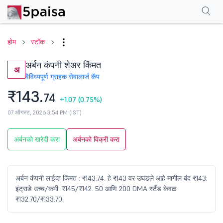
परफॉर्मन्स
फायनान्शियल्स
टेक्निकल
इव्हेंट
शेअरहोल्डिंग पॅटर्न
अधिक
एफएक्यू
होम
स्टॉक
अर्बन कंपनी शेअर किंमत
अ
वैविध्यपूर्ण ग्राहक सेवा
लार्ज कॅप
₹143.
74
+1.07
(0.75%)
07 ऑगस्ट, 2026 3:54 PM (IST)
अर्बनको खरेदी करा
अर्बनको विक्री करा
अर्बन कंपनी लाईव्ह किंमत : ₹143.74. हे ₹143 वर उघडले आहे मागील बंद ₹143;
इंट्राडे उच्च/कमी: ₹145/₹142. 50 आणि 200 DMA स्टँड केवळ
₹132.70/₹133.70.