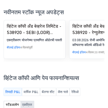
नवीनतम स्टॉक न्यूज अपडेट्स
व्हिंटेज कॉफी अँड बेव्हरेज लिमिटेड -
व्हिंटेज कॉफी अँड बेव्ह
538920 - SEBI (LODR)
538920 - रेग्युलेशन 
रेग्युलेशन्स, 2015 च्या रेग्युलेशन 30
(एलओडीआर) अंतर्गत घ
एकत्रीकरण योजनेच्या प्रमाणित ऑर्डरची पावती
03.08.2026 रोजी आयोजित इन्
अंतर्गत सूचना
ॲनालिस्ट/इन्व्हेस्टर म
कॉन्फरन्स कॉलचे ऑडिओ रेकॉर्ड
बीएसई इंडिया
4 दिवसांपूर्वी
बीएसई इंडिया
4 दिवस 20 तासांपूर्वी
व्हिंटेज कॉफी आणि पेय फायनान्शियल्स
तिमाही P&L
वार्षिक P&L
बॅलन्स शीट
कॅश फ्लो
रेशिओ
स्टँडअलोन
एकत्रित