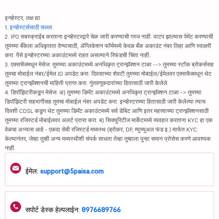
इन्व्हेस्टर, लक्ष द्या
1.
इन्व्हेस्टर्ससाठी सल्ला
2. IPO सबस्क्राईब करताना इन्व्हेस्टरद्वारे चेक जारी करण्याची गरज नाही. वाटप झाल्यास पेमेंट करण्याची
तुमच्या बँकेला अधिकृतता देण्यासाठी, ॲप्लिकेशन फॉर्ममध्ये केवळ बँक अकाउंट नंबर लिहा आणि स्वाक्षरी
करा. पैसे इन्व्हेस्टरच्या अकाउंटमध्ये राहत असल्याने रिफंडची चिंता नाही.
3. एक्सचेंजमधून मेसेज: तुमच्या अकाउंटमध्ये अनधिकृत ट्रान्झॅक्शन टाळा --> तुमच्या स्टॉक ब्रोकर्ससह
तुमचा मोबाईल नंबर/ईमेल ID अपडेट करा. दिवसाच्या शेवटी तुमच्या मोबाईल/ईमेलवर एक्सचेंजमधून थेट
तुमच्या ट्रान्झॅक्शनची माहिती प्राप्त करा. गुंतवणूकदारांच्या हितासाठी जारी केलेले.
4. डिपॉझिटरीकडून मेसेज: अ) तुमच्या डिमॅट अकाउंटमध्ये अनधिकृत ट्रान्झॅक्शन टाळा -> तुमच्या
डिपॉझिटरी सहभागीसह तुमचा मोबाईल नंबर अपडेट करा. इन्व्हेस्टरच्या हितासाठी जारी केलेल्या त्याच
दिवशी CDSL कडून थेट तुमच्या डिमॅट अकाउंटमध्ये सर्व डेबिट आणि इतर महत्त्वाच्या ट्रान्झॅक्शनसाठी
तुमच्या रजिस्टर्ड मोबाईलवर अलर्ट प्राप्त करा. ब) सिक्युरिटीज मार्केटमध्ये व्यवहार करताना KYC हा एक
वेळचा अभ्यास आहे - एकदा सेबी रजिस्टर्ड मध्यस्थ (ब्रोकर, DP, म्युच्युअल फंड इ.) मार्फत KYC
केल्यानंतर, जेव्हा तुम्ही अन्य मध्यस्थीशी संपर्क साधता तेव्हा तुम्हाला पुन्हा समान प्रोसेस करणे आवश्यक
नाही.
ईमेल:
support@5paisa.com
सपोर्ट डेस्क हेल्पलाईन:
8976689766