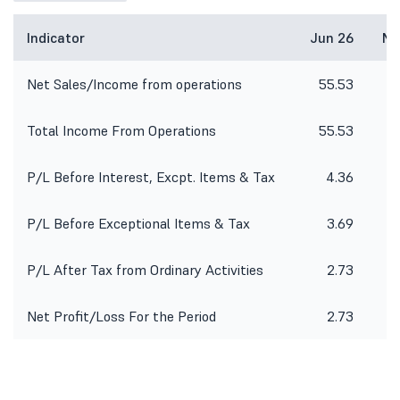
Indicator
Jun 26
Ma
Net Sales/Income from operations
55.53
8
Total Income From Operations
55.53
8
P/L Before Interest, Excpt. Items & Tax
4.36
P/L Before Exceptional Items & Tax
3.69
P/L After Tax from Ordinary Activities
2.73
Net Profit/Loss For the Period
2.73