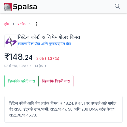
परफॉर्मन्स
फायनान्शियल्स
टेक्निकल
इव्हेंट
शेअरहोल्डिंग पॅटर्न
अधिक
एफएक्यू
होम
स्टॉक
व्हिंटेज कॉफी आणि पेय शेअर किंमत
व्यावसायिक सेवा आणि पुरवठा
स्मॉल कॅप
₹148.
24
-2.06
(-1.37%)
07 ऑगस्ट, 2026 3:51 PM (IST)
व्हिन्कोफे खरेदी करा
व्हिन्कोफे विक्री करा
व्हिंटेज कॉफी आणि पेय लाईव्ह किंमत: ₹148.24. हे ₹151 वर उघडले आहे मागील
बंद ₹150; इंट्राडे उच्च/कमी: ₹152/₹147. 50 आणि 200 DMA स्टँड केवळ
₹152.90/₹145.90.