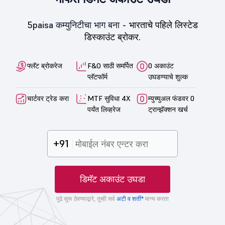
5paisa कम्युनिटीचा भाग बना -
भारताचे पहिले लिस्टेड
डिस्काउंट ब्रोकर.
फ्लॅट ब्रोकरेज
F&O साठी समर्पित
0 अकाउंट
प्लॅटफॉर्म
उघडण्याचे शुल्क
चार्टवर ट्रेड करा
MTF सुविधा 4X
म्युच्युअल फंडवर 0
पर्यंत लिव्हरेज
ट्रान्झॅक्शन खर्च
+91
डिमॅट अकाउंट उघडा
पुढे सुरू ठेवण्याद्वारे, तुम्ही सर्व
अटी व शर्ती*
मान्य करता