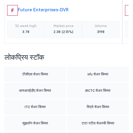
Future Enterprises-DVR
F
B
52 week high
Market price
Volume
3.78
2.38
(2.15%)
3198
लोकप्रिय स्टॉक
टीसीएस शेअर किंमत
Irfc शेअर किंमत
आयआरईडीए शेअर किंमत
IRCTC शेअर किंमत
ITC शेअर किंमत
विप्रो शेअर किंमत
सुझलॉन शेअर किंमत
टाटा स्टील शेअरची किंमत