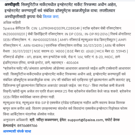
अस्वीकृती:
सिक्युरिटीज मार्केटमधील इन्व्हेस्टमेंट मार्केट रिस्कच्या अधीन आहेत,
इन्व्हेस्टमेंट करण्यापूर्वी सर्व संबंधित डॉक्युमेंट्स काळजीपूर्वक वाचा. तपशीलवार
अस्वीकृतीसाठी कृपया येथे
क्लिक करा
.
अधिक माहिती
5paisa कॅपिटल लि. CIN: L67190MH2007PLC289249 | स्टॉक ब्रोकर सेबी रजिस्ट्रेशन:
INZ000010231 | सेबी डिपॉझिटरी रजिस्ट्रेशन: IN DP CDSL: IN-DP-192-2016 | रिसर्च ॲनालिस्ट
SEBI रजिस्ट्रेशन. नं.: INH000025188 | AMFI-रजिस्टर्ड म्युच्युअल फंड डिस्ट्रीब्यूटर | AMFI
रजिस्ट्रेशन नं.: ARN-104096 | प्रारंभिक रजिस्ट्रेशन तारीख: 30/07/2015 | ARN ची वर्तमान
वैधता : 30/07/2027 | NSE सदस्य ID: 14300 | BSE मेंबर ID: 6363 | MCX मेंबर ID: 55945 |
रजिस्टर्ड ॲड्रेस - IIFL हाऊस, सन इन्फोटेक पार्क, रोड नं. 16V, प्लॉट नं. B-23, MIDC, ठाणे
इंडस्ट्रियल एरिया, वागळे इस्टेट, ठाणे, महाराष्ट्र - 400604
*ब्रोकरेज फ्लॅट फी/अंमलात आणलेल्या ऑर्डरच्या आधारावर आकारले जाईल आणि टक्केवारी आधारावर
नाही. सिक्युरिटीज मार्केटमधील इन्व्हेस्टमेंट मार्केट रिस्कच्या अधीन आहे, इन्व्हेस्टमेंट करण्यापूर्वी सर्व
संबंधित डॉक्युमेंट्स काळजीपूर्वक वाचा. IPV शी संबंधित सर्व प्रक्रिया पूर्ण झाल्यानंतर आणि क्लायंट ड्यू
डिलिजन्स पूर्ण झाल्यानंतर डिजिटल अकाउंट उघडले जाईल. जर ₹10/- किंवा त्यापेक्षा कमी शेअरचे
विक्री/खरेदी मूल्य असेल तर प्रति शेअर कमाल 25 पैसा ब्रोकरेज संकलित केले जाऊ शकते. ब्रोकरेज
SEBI विहित मर्यादेपेक्षा जास्त होणार नाही.
म्युच्युअल फंड, म्युच्युअल फंड-SIP हे एक्सचेंज ट्रेडेड प्रॉडक्ट्स नाहीत आणि सदस्य केवळ वितरक
म्हणून काम करीत आहे. वितरण उपक्रमाच्या संदर्भात सर्व विवादांना एक्सचेंज इन्व्हेस्टर रिड्रेसल फोरम
किंवा आर्बिट्रेशन यंत्रणेचा ॲक्सेस नसेल.
अनुपालन अधिकारी:
श्री. रवींद्र कळवणकर, ईमेल: support@5paisa.com, सपोर्ट डेस्क
हेल्पलाईन: 8976689766
आमच्याशी संपर्क साधा