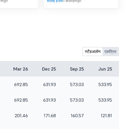
ंपूर्वी
बीएसई इंडिया
1 आठवड्यापूर्वी
Share Transfer
Agent/Depository
Participants.
स्टँडअलोन
एकत्रित
Mar 26
Dec 25
Sep 25
Jun 25
692.85
631.93
573.03
533.95
692.85
631.93
573.03
533.95
201.46
171.68
160.57
121.81