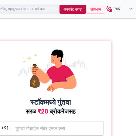
मराठी
अकाउंट उघडा
लॉग-इन
स्टॉकमध्ये गुंतवा
सरळ
₹20
ब्रोकरेजसह
+91