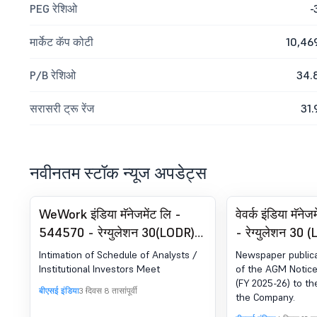
PEG रेशिओ
-
मार्केट कॅप कोटी
10,46
P/B रेशिओ
34.
सरासरी ट्रू रेंज
31.
नवीनतम स्टॉक न्यूज अपडेट्स
WeWork इंडिया मॅनेजमेंट लि -
वेवर्क इंडिया मॅन
544570 - रेग्युलेशन 30(LODR)
- रेग्युलेशन 30 
अंतर्गत घोषणा - ॲनालिस्ट/इन्व्हेस्टर
घोषणा - न्यूजपेप
Intimation of Schedule of Analysts /
Newspaper publica
मीट - सूचना
Institutional Investors Meet
of the AGM Notice
(FY 2025-26) to th
बीएसई इंडिया
3 दिवस 8 तासांपूर्वी
the Company.