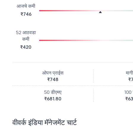
आजचे कमी
₹746
52 आठवडा
कमी
₹420
ओपन प्राईस
माग
₹748
₹
50 डीएमए
100 
₹681.80
₹63
वीवर्क इंडिया मॅनेजमेंट चार्ट