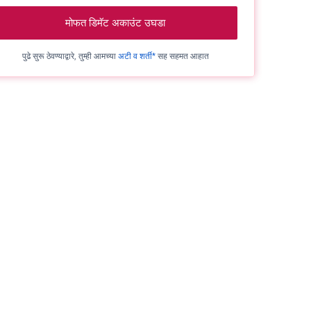
मोफत डिमॅट अकाउंट उघडा
पुढे सुरू ठेवण्याद्वारे, तुम्ही आमच्या
अटी व शर्ती*
सह सहमत आहात