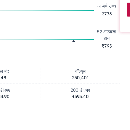
आजचे उच्च
₹775
52 आठवडा
हाय
₹795
ील बंद
वॉल्यूम
748
250,401
डीएमए
200 डीएमए
8.90
₹595.40