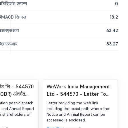
3
डिव्हिडंड उत्पन्न
0
9
MACD सिग्नल
18.2
8
आरएसआय
63.42
9
एमएफआय
83.27
ेजमेंट लि - 544570
WeWork India Management
(LODR) अंतर्गत
Ltd - 544570 - Letter To
र पब्लिकेशन
Members Whose E-Mail
tion post-dispatch
Letter providing the web link
Address Is Not Registered
 and Annual Report
including the exact path where the
e shareholders of
Notice and Annual Report can be
With The
accessed is enclosed.
Company/Registrar And