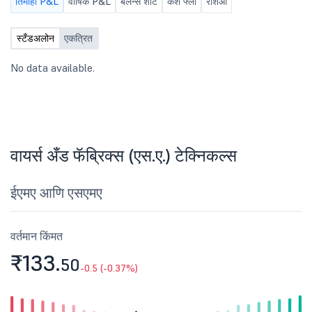
तिमाही P&L
वार्षिक P&L
बॅलन्स शीट
कॅश फ्लो
रेशिओ
स्टँडअलोन
एकत्रित
No data available.
वायर्स अँड फॅब्रिक्स (एस.ए.) टेक्निकल्स
ईएमए आणि एसएमए
वर्तमान किंमत
₹133.
50
-0.5 (-0.37%)