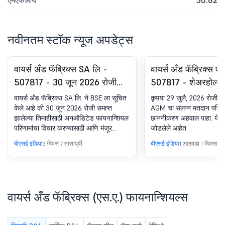
एमएफआय
30.82
नवीनतम स्टॉक न्यूज अपडेट्स
वायर्स अँड फॅब्रिक्स SA लि -
वायर्स अँड फॅब्रिक्स ए
507817 - 30 जून 2026 रोजी
507817 - शेअरहोल्डर 
समाप्त झालेल्या तिमाहीसाठी
पोस्टल बॅलट-स्क्रुटि
वायर्स अँड फॅब्रिक्स SA लि. ने BSE ला सूचित
कृपया 29 जुलै, 2026 रोजी
अनऑडिटेड फायनान्शियल
रिपोर्ट
केले आहे की 30 जून 2026 रोजी समाप्त
AGM चा संलग्न मतदान परिण
झालेल्या तिमाहीसाठी अनऑडिटेड फायनान्शियल
छाननीकरण अहवाल पाहा. येथ
परिणामांसाठी बोर्ड मीटिंग सूचना.
परिणामांचा विचार करण्यासाठी आणि मंजूर
जोडलेले आहेत
करण्यासाठी कंपनीच्या संचालक मंडळाची बैठक
बीएसई इंडिया
3 दिवस 7 तासांपूर्वी
बीएसई इंडिया
1 आठवडा 1 दिवसापूर्वी
11/08/2026 रोजी नियोजित आहे.
वायर्स अँड फॅब्रिक्स (एस.ए.) फायनान्शियल्स