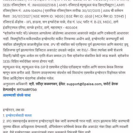
SEBI रजिस्ट्रेशन. नं.: INH000025188 | AMFI-रजिस्टर्ड म्युच्युअल फंड डिस्ट्रीब्यूटर | AMFI
रजिस्ट्रेशन नं.: ARN-104096 | प्रारंभिक रजिस्ट्रेशन तारीख: 30/07/2015 | ARN ची वर्तमान
वैधता : 30/07/2027 | NSE सदस्य ID: 14300 | BSE मेंबर ID: 6363 | MCX मेंबर ID: 55945 |
रजिस्टर्ड ॲड्रेस - IIFL हाऊस, सन इन्फोटेक पार्क, रोड नं. 16V, प्लॉट नं. B-23, MIDC, ठाणे
इंडस्ट्रियल एरिया, वागळे इस्टेट, ठाणे, महाराष्ट्र - 400604
*ब्रोकरेज फ्लॅट फी/अंमलात आणलेल्या ऑर्डरच्या आधारावर आकारले जाईल आणि टक्केवारी आधारावर
नाही. सिक्युरिटीज मार्केटमधील इन्व्हेस्टमेंट मार्केट रिस्कच्या अधीन आहे, इन्व्हेस्टमेंट करण्यापूर्वी सर्व
संबंधित डॉक्युमेंट्स काळजीपूर्वक वाचा. IPV शी संबंधित सर्व प्रक्रिया पूर्ण झाल्यानंतर आणि क्लायंट ड्यू
डिलिजन्स पूर्ण झाल्यानंतर डिजिटल अकाउंट उघडले जाईल. जर ₹10/- किंवा त्यापेक्षा कमी शेअरचे
विक्री/खरेदी मूल्य असेल तर प्रति शेअर कमाल 25 पैसा ब्रोकरेज संकलित केले जाऊ शकते. ब्रोकरेज
SEBI विहित मर्यादेपेक्षा जास्त होणार नाही.
म्युच्युअल फंड, म्युच्युअल फंड-SIP हे एक्सचेंज ट्रेडेड प्रॉडक्ट्स नाहीत आणि सदस्य केवळ वितरक
म्हणून काम करीत आहे. वितरण उपक्रमाच्या संदर्भात सर्व विवादांना एक्सचेंज इन्व्हेस्टर रिड्रेसल फोरम
किंवा आर्बिट्रेशन यंत्रणेचा ॲक्सेस नसेल.
अनुपालन अधिकारी:
श्री. रवींद्र कळवणकर, ईमेल: support@5paisa.com, सपोर्ट डेस्क
हेल्पलाईन: 8976689766
आमच्याशी संपर्क साधा
इन्व्हेस्टर, लक्ष द्या
1.
इन्व्हेस्टर्ससाठी सल्ला
2. IPO सबस्क्राईब करताना इन्व्हेस्टरद्वारे चेक जारी करण्याची गरज नाही. वाटप झाल्यास पेमेंट करण्याची
तुमच्या बँकेला अधिकृतता देण्यासाठी, ॲप्लिकेशन फॉर्ममध्ये केवळ बँक अकाउंट नंबर लिहा आणि स्वाक्षरी
करा. पैसे इन्व्हेस्टरच्या अकाउंटमध्ये राहत असल्याने रिफंडची चिंता नाही.