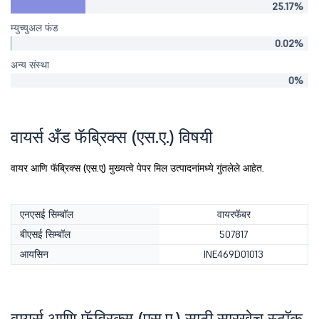
25.17%
म्युच्युअल फंड
0.02%
अन्य संस्था
0%
वायर्स अँड फॅब्रिक्स (एस.ए.) विषयी
वायर आणि फॅब्रिक्स (एस.ए) मुख्यत्वे पेपर मिल उत्पादनांमध्ये गुंतलेले आहेत.
एनएसई सिम्बॉल
वायरफॅबर
बीएसई सिम्बॉल
507817
आयसिन
INE469D01013
वायर्स आणि फॅब्रिक्स (एस.ए.) साठी सारखेच स्टॉक