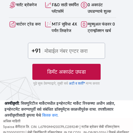
फ्लॅट ब्रोकरेज
F&O साठी समर्पित
0 अकाउंट
प्लॅटफॉर्म
उघडण्याचे शुल्क
चार्टवर ट्रेड करा
MTF सुविधा 4X
म्युच्युअल फंडवर 0
पर्यंत लिव्हरेज
ट्रान्झॅक्शन खर्च
+91
डिमॅट अकाउंट उघडा
पुढे सुरू ठेवण्याद्वारे, तुम्ही सर्व
अटी व शर्ती*
मान्य करता
अस्वीकृती:
सिक्युरिटीज मार्केटमधील इन्व्हेस्टमेंट मार्केट रिस्कच्या अधीन आहेत,
इन्व्हेस्टमेंट करण्यापूर्वी सर्व संबंधित डॉक्युमेंट्स काळजीपूर्वक वाचा. तपशीलवार
अस्वीकृतीसाठी कृपया येथे
क्लिक करा
.
अधिक माहिती
5paisa कॅपिटल लि. CIN: L67190MH2007PLC289249 | स्टॉक ब्रोकर सेबी रजिस्ट्रेशन:
INZ000010231 | सेबी डिपॉझिटरी रजिस्ट्रेशन: IN DP CDSL: IN-DP-192-2016 | रिसर्च ॲनालिस्ट