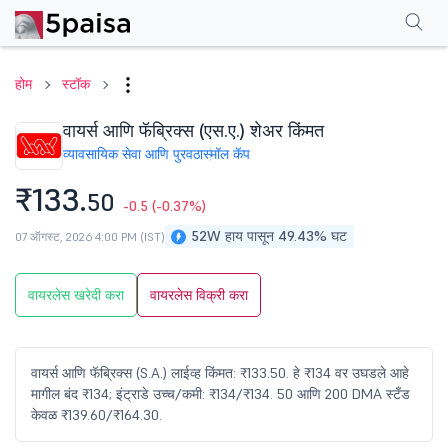
परफॉर्मन्स
फायनान्शियल्स
टेक्निकल
इव्हेंट
शेअरहोल्डिंग पॅटर्न
अधिक
एफएक्यू
होम
स्टॉक
वायर्स आणि फॅब्रिक्स (एस.ए.) शेअर किंमत
व्यावसायिक सेवा आणि पुरवठा
स्मॉल कॅप
₹133.
50
-0.5
(-0.37%)
52W हाय पासून 49.43% घट
07 ऑगस्ट, 2026 4:00 PM (IST)
वायरलेस खरेदी करा
वायरलेस विक्री करा
वायर्स आणि फॅब्रिक्स (S.A.) लाईव्ह किंमत: ₹133.50. हे ₹134 वर उघडले आहे
मागील बंद ₹134; इंट्राडे उच्च/कमी: ₹134/₹134. 50 आणि 200 DMA स्टँड
केवळ ₹139.60/₹164.30.