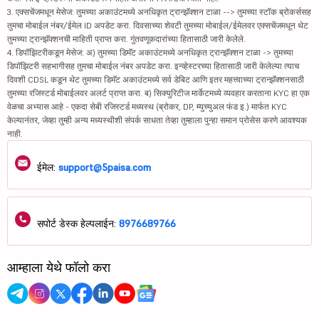
3. एक्सचेंजमधून मेसेज: तुमच्या अकाउंटमध्ये अनधिकृत ट्रान्झॅक्शन टाळा --> तुमच्या स्टॉक ब्रोकर्ससह
तुमचा मोबाईल नंबर/ईमेल ID अपडेट करा. दिवसाच्या शेवटी तुमच्या मोबाईल/ईमेलवर एक्सचेंजमधून थेट
तुमच्या ट्रान्झॅक्शनची माहिती प्राप्त करा. गुंतवणूकदारांच्या हितासाठी जारी केलेले.
4. डिपॉझिटरीकडून मेसेज: अ) तुमच्या डिमॅट अकाउंटमध्ये अनधिकृत ट्रान्झॅक्शन टाळा -> तुमच्या
डिपॉझिटरी सहभागीसह तुमचा मोबाईल नंबर अपडेट करा. इन्व्हेस्टरच्या हितासाठी जारी केलेल्या त्याच
दिवशी CDSL कडून थेट तुमच्या डिमॅट अकाउंटमध्ये सर्व डेबिट आणि इतर महत्त्वाच्या ट्रान्झॅक्शनसाठी
तुमच्या रजिस्टर्ड मोबाईलवर अलर्ट प्राप्त करा. ब) सिक्युरिटीज मार्केटमध्ये व्यवहार करताना KYC हा एक
वेळचा अभ्यास आहे - एकदा सेबी रजिस्टर्ड मध्यस्थ (ब्रोकर, DP, म्युच्युअल फंड इ.) मार्फत KYC
केल्यानंतर, जेव्हा तुम्ही अन्य मध्यस्थीशी संपर्क साधता तेव्हा तुम्हाला पुन्हा समान प्रोसेस करणे आवश्यक
नाही.
ईमेल:
support@5paisa.com
सपोर्ट डेस्क हेल्पलाईन:
8976689766
आम्हाला येथे फॉलो करा