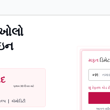
ખોલો
ઇન
મફત
ડિમે
+91
ંદ
પ્રથમ 30 દિવસ માટે
શું રેફરલ કોડ છ
કલ્પ
|
કૉમોડિટી
આગળ વધીને