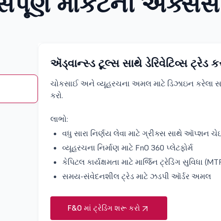
સંપૂર્ણ માર્કેટની ઍક્સેસ
ઍડ્વાન્સ્ડ ટૂલ્સ સાથે ડેરિવેટિવ્સ ટ્રેડ ક
ચોકસાઈ અને વ્યૂહરચના અમલ માટે ડિઝાઇન કરેલા સાધનો
કરો.
લાભો:
વધુ સારા નિર્ણય લેવા માટે ગ્રીક્સ સાથે ઑપ્શન ચ
વ્યૂહરચના નિર્માણ માટે FnO 360 પ્લેટફોર્મ
કેપિટલ કાર્યક્ષમતા માટે માર્જિન ટ્રેડિંગ સુવિધા (MT
સમય-સંવેદનશીલ ટ્રેડ માટે ઝડપી ઑર્ડર અમલ
F&O માં ટ્રેડિંગ શરૂ કરો