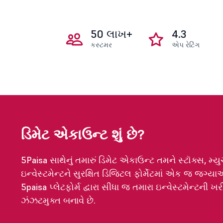
50 લાખ+
4.3
કસ્ટમર
એપ રેટિંગ
ડિમેટ એકાઉન્ટ શું છે?
5Paisa સાથેનું તમારું ડિમેટ એકાઉન્ટ તમને સ્ટૉક્સ, મ્
ઇન્વેસ્ટમેન્ટને સુરક્ષિત ડિજિટલ ફોર્મેટમાં એક જ જગ્ય
5paisa પ્લેટફોર્મ દ્વારા સીધા જ તમારા ઇન્વેસ્ટમેન્ટની 
ઝંઝટમુક્ત બનાવે છે.