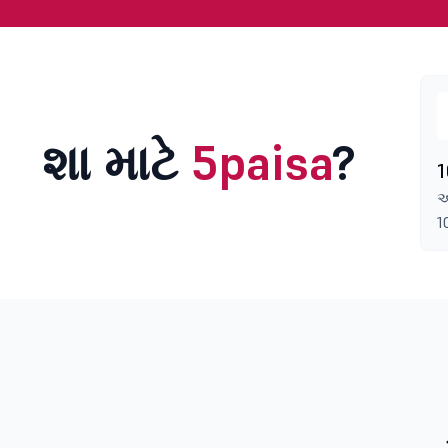
શા માટે
5paisa
?
1
અ
1