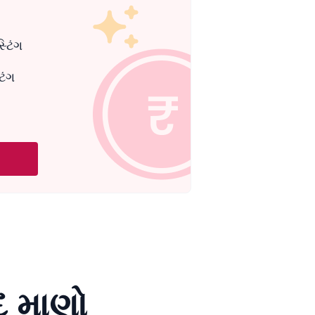
્ટિંગ
િંગ
 માણો