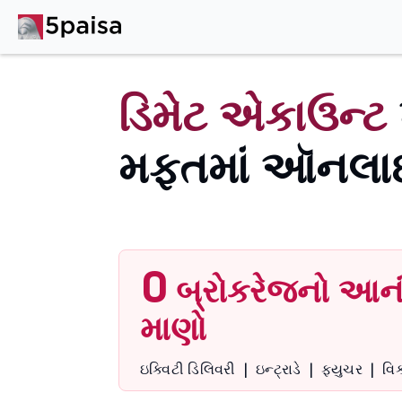
ડિમેટ એકાઉન્ટ
મફતમાં ઑનલા
0
બ્રોકરેજનો આન
માણો
ઇક્વિટી ડિલિવરી
|
ઇન્ટ્રાડે
|
ફ્યુચર
|
વિ