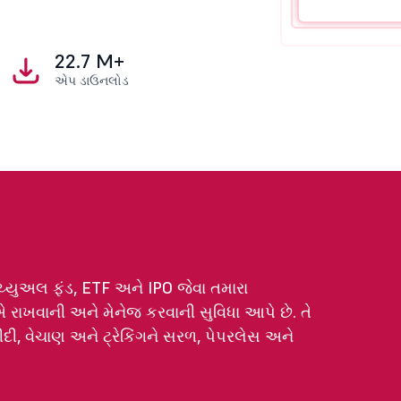
22.7 M+
એપ ડાઉનલોડ
યુચ્યુઅલ ફંડ, ETF અને IPO જેવા તમારા
ાએ રાખવાની અને મેનેજ કરવાની સુવિધા આપે છે. તે
ખરીદી, વેચાણ અને ટ્રેકિંગને સરળ, પેપરલેસ અને