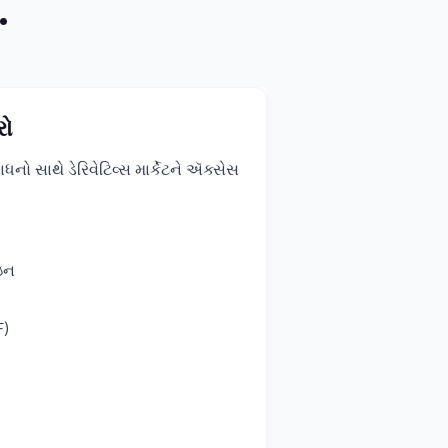
.
રો
 સાથે ડેરિવેટિવ્સ માર્કેટને ઍક્સેસ
ેઇન
F)