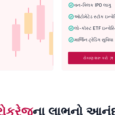
વન-ક્લિક IPO લાગુ
ઑટોમેટેડ સ્ટૉક ઇન્વેસ
લો-કૉસ્ટ ETF ઇન્વેસ્ટ
માર્જિન ટ્રેડિંગ સુવિધા
રોકાણ શરૂ કરો
રોકરેજ
ના લાભનો આનંદ