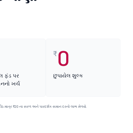
0
₹
લ ફંડ પર
છુપાયેલ શુલ્ક
્શનનો ખર્ચ
દીઠ માત્ર ₹20 ના સરળ અને પારદર્શક સમાન દરનો લાભ મેળવો.