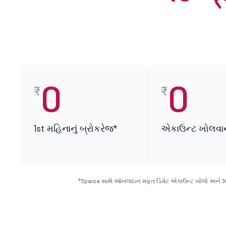
0
0
₹
₹
1st મહિનાનું બ્રોકરેજ*
એકાઉન્ટ ખોલવાન
*5paisa સાથે ઑનલાઇન મફત ડિમેટ એકાઉન્ટ ખોલો અને 30 દિવ