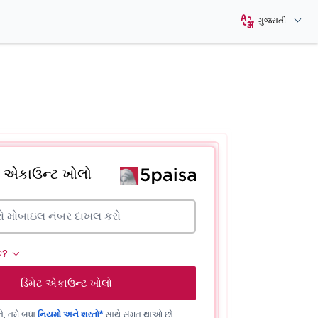
ગુજરાતી
ટ એકાઉન્ટ ખોલો
ે?
ડિમેટ એકાઉન્ટ ખોલો
, તમે બધા
નિયમો અને શરતો*
સાથે સંમત થાઓ છો