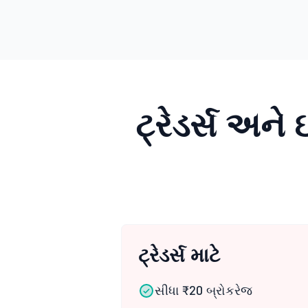
ટ્રેડર્સ અને 
ટ્રેડર્સ માટે
સીધા ₹20 બ્રોકરેજ