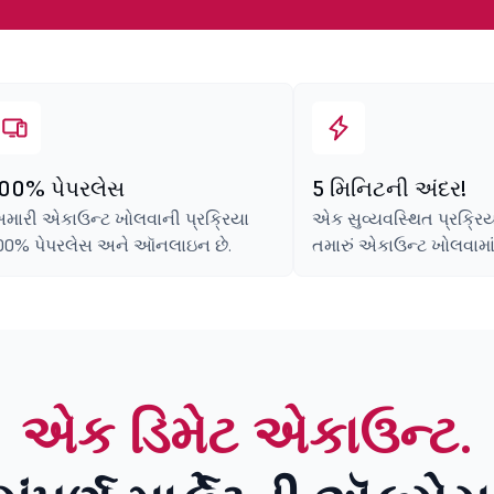
00% પેપરલેસ
5 મિનિટની અંદર!
મારી એકાઉન્ટ ખોલવાની પ્રક્રિયા
એક સુવ્યવસ્થિત પ્રક્રિય
00% પેપરલેસ અને ઑનલાઇન છે.
તમારું એકાઉન્ટ ખોલવામાં
એક ડિમેટ એકાઉન્ટ.