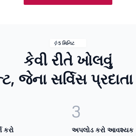
5 મિનિટ
કેવી રીતે ખોલવું
ટ, જેના સર્વિસ પ્રદાત
3
્ણ કરો
અપલોડ કરો આવશ્યક