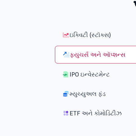
ઇક્વિટી (સ્ટૉક્સ)
ફ્યુચર્સ અને ઑપ્શન્સ
IPO ઇન્વેસ્ટમેન્ટ
મ્યુચ્યુઅલ ફંડ
ETF અને કોમોડિટીઝ