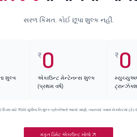
સરળ કિંમત. કોઈ છૂપા શુલ્ક નહીં.
0
0
₹
₹
ા શુલ્ક
એકાઉન્ટ મેન્ટેનન્સ શુલ્ક
મ્યુચ્યુઅ
(પ્રથમ વર્ષ)
ટ્રાન્ઝૅક
સ માટે ₹500 સુધીના નિ:શુલ્ક બ્રોકરેજનો આનંદ માણો, ત્યારબાદ તમામ સેગમેન્ટમાં ટ્રેડ 
મફત ડિમેટ એકાઉન્ટ ખોલો