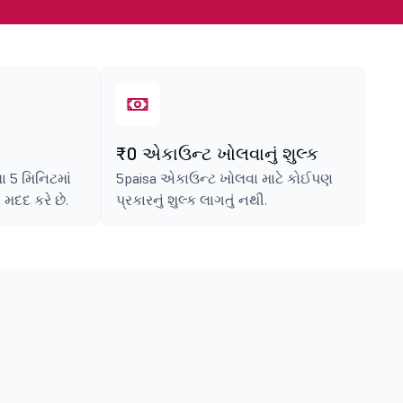
₹0 એકાઉન્ટ ખોલવાનું શુલ્ક
ા 5 મિનિટમાં
5paisa એકાઉન્ટ ખોલવા માટે કોઈપણ
 મદદ કરે છે.
પ્રકારનું શુલ્ક લાગતું નથી.