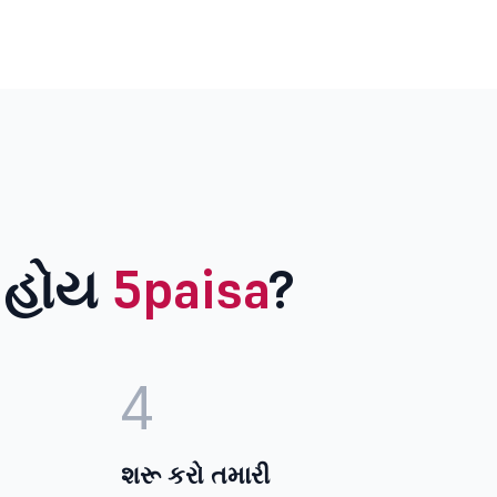
ા હોય
5paisa
?
4
શરૂ કરો તમારી