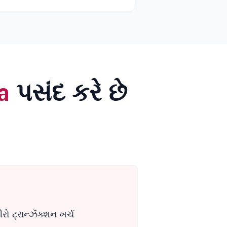
a
પસંદ કરે છે
રો ટ્રાન્ઝૅક્શન ખર્ચ