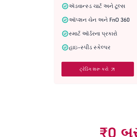
ઍડવાન્સ્ડ ચાર્ટ અને ટૂલ્સ
ઑપ્શન ચેન અને FnO 360
સ્માર્ટ ઑર્ડરના પ્રકારો
હાઇ-સ્પીડ સ્કેલ્પર
ટ્રેડિંગ શરૂ કરો
₹0 બ્