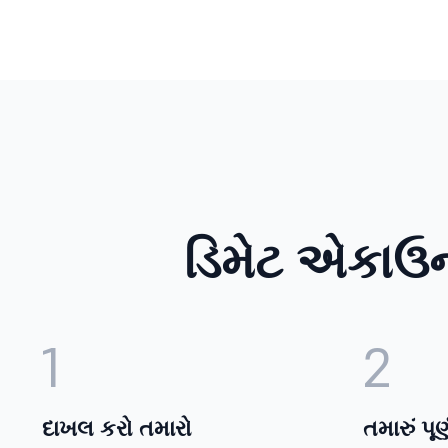
ડિમેટ એકાઉન્
1
2
દાખલ કરો તમારો
તમારું પૂર