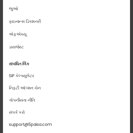
જુઓ
ફાઇનાન્સ ડિક્શનરી
એફએક્યૂ
ડાયજેસ્ટ
સંબંધિત લિંક
SIP કેલ્ક્યુલેટર
નિફ્ટી ઑપ્શન ચેન
ગોપનીયતા નીતિ
સંપર્ક કરો
support@5paisa.com