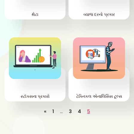
થેટા
વ્યાજ દરનો પ્રકાર
'
'
સ્ટૉક્સના પ્રકારો
ટેક્નિકલ એનાલિસિસ ટૂલ્સ
«
1
…
3
4
5