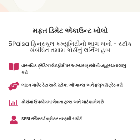
મફત ડિમેટ એકાઉન્ટ ખોલો
5Paisa ફિનસ્કૂલ કમ્યુનિટીનો ભાગ બનો - સ્ટૉક
સંબંધિત તમામ કોર્સનું લર્નિંગ હબ
વાસ્તવિક ટ્રેડિંગ પ્લેટફોર્મ પર અભ્યાસક્રમોની વ્યૂહરચના લાગુ
કરો
લાઇવ માર્કેટ ડેટા સાથે સ્ટૉક, ઑપ્શન્સ અને ફ્યુચર્સ ટ્રેડ કરો
કોર્સમાં ઉપયોગમાં લેવાતા ટૂલ્સ અને ચાર્ટ શામેલ છે
SEBI રજિસ્ટર્ડ બ્રોકર તરફથી સપોર્ટ