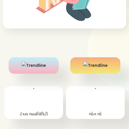
'
'
ટૅક્સ લાયબિલિટી
લોન લો