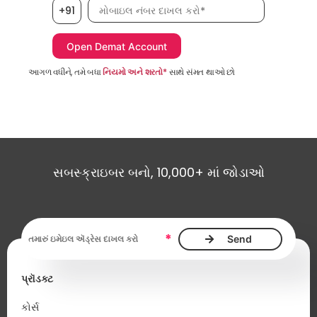
મોબાઇલ નંબર, જરૂરી છે
+91
આગળ વધીને, તમે બધા
નિયમો અને શરતો*
સાથે સંમત થાઓ છો
સબસ્ક્રાઇબર બનો, 10,000+ માં જોડાઓ
ઇમેઇલ ઍડ્રેસ આવશ્યક છે
*
પ્રૉડક્ટ
કોર્સ