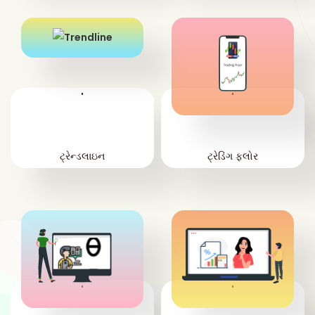
'
'
ટ્રેન્ડલાઇન
ટ્રેડિંગ ફ્લોર
'
'