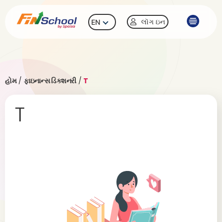
લૉગ ઇન
EN
હોમ
/
ફાઇનાન્સ ડિક્શનરી
/
T
T