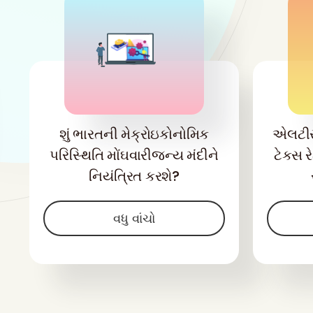
શું ભારતની મેક્રોઇકોનોમિક
એલટી
પરિસ્થિતિ મોંઘવારીજન્ય મંદીને
ટેક્સ ર
નિયંત્રિત કરશે?
વધુ વાંચો