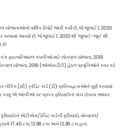
લ યોજનાઓનો વાર્ષિક રિપોર્ટ જારી કર્યો છે, જે જુલાઈ 1, 2020
ર કરવામાં આવ્યો છે, જે જુલાઈ 1, 2020 થી 'જુલાઈ-જૂન' થી
 છે.
કિંગ ફાઇનાન્શિયલ કંપનીઓ માટે લોકપાલ યોજના, 2018
પાલ યોજના, 2019 (ઓએસડીટી) હેઠળ પ્રવૃત્તિઓને કવર કરે
ંકિંગ (સી) ક્રેડિટ કાર્ડ (ડી) પ્રતિબદ્ધતાઓને પૂર્ણ કરવામાં
ન ન કરવું એ ઓબીઓ પર પ્રાપ્ત ફરિયાદોના પાંચ ટોચના આધાર
ુલ ફરિયાદોને એટીએમ/ડેબિટ કાર્ડની ફરિયાદો, મોબાઇલ/
નુક્રમે 17.40 ટકા, 12.98 ટકા અને 12.36 ટકા હતા.