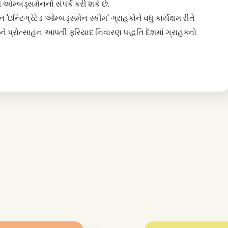
 ઓમ્બડ્સમેનનો સંપર્ક કરી શકે છે.
ન્ટિગ્રેટેડ ઓમ્બડ્સમેન સ્કીમ' ગ્રાહકોને વધુ કાર્યક્ષમ રીતે
ાને પ્રોત્સાહન આપતી ફરિયાદ નિવારણ પદ્ધતિ દેશમાં ગ્રાહકનો
ારશે.