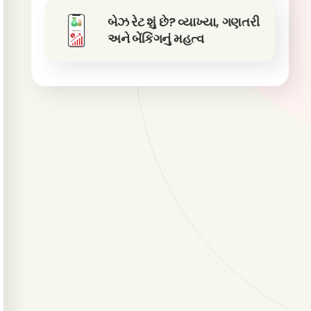
બેઝ રેટ શું છે? વ્યાખ્યા, ગણતરી
અને બેંકિંગનું મહત્વ