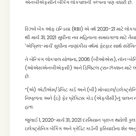
એનબીએફસીને બેંકિંગ લોકપાલની કલ્પના પણ વધારી છે.
રિઝર્વ બેંક ઑફ ઇન્ડિયા (RBI) એ વર્ષ 2020-21 માટે લોકપા
થી માર્ચ 31, 2021 સુધીના નવ મહિનાના સમયગાળા માટે તૈયા
'એપ્રિલ-માર્ચ' સુધીના નાણાંકીય વર્ષમાં ફેરફાર સાથે સંરેખિત
તે બેન્કિંગ લોકપાલ યોજના, 2006 (બીઓએસ), નૉન-બેન્
(ઓએસએનબીએફસી) અને ડિજિટલ ટ્રાન્ઝૅક્શન માટે લોક
છે.
“(એ) એટીએમ/ડેબિટ કાર્ડ અને (બી) મોબાઇલ/ઇલેક્ટ્રોનિક બે
નિષ્ફળતા અને (ઇ) ફેર પ્રેક્ટિસ કોડ (એફપીસી)નું પાલ
હતા.
જુલાઈ 1, 2020-માર્ચ 31, 2021 દરમિયાન પ્રાપ્ત થયેલી ક
ઇલેક્ટ્રોનિક બેંકિંગ અને ક્રેડિટ કાર્ડની ફરિયાદોના શેર અ