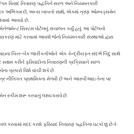
પિક વિવાદ નિવારણ પદ્ધતિને સરળ અને નિયમનકારી
 એક અભિગમ છે, અન્ય બાબતો સાથે, એકમાં ત્રણ ઓમ્બડ્સમેન
ામાં આવ્યો છે.
ન્ટ સિસ્ટમ પોર્ટલનું સંચાલન કર્યું હતું. આ પોર્ટલનો
રાકરણ માટે કરવામાં આવશે જેનો નિયમનકારી સંસ્થાઓ દ્વારા
 બિન-બેંક જારીકર્તાઓને એક કેન્દ્રીયકૃત સંદર્ભ બિંદુ સાથે
ે સક્ષમ કરીને ફરિયાદોના નિવારણની પ્રક્રિયાને સરળ
ના પ્રકારો વિશે વાંચી શકે છે.
ંધપાત્ર નીતિગત પ્રાથમિકતા મેળવી છે અને આરબીઆઇ તેના પર
સ્કીમ શરૂ કરવાનું લક્ષ્ય ધરાવે છે.
 કરવામાં મદદ કરશે. ફરિયાદ નિવારણ પદ્ધતિના ઘટકો શું છે તે