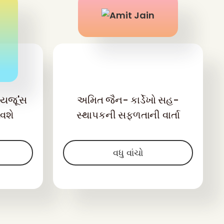
બાયજૂ'સ
અમિત જૈન- કાર્ડેખો સહ-
વશે
સ્થાપકની સફળતાની વાર્તા
વધુ વાંચો