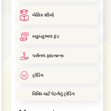
બેસિક શીખો
મ્યુચ્યુઅલ ફંડ
પર્સનલ ફાઇનાન્સ
ટ્રેડિંગ
વિવિધ ચાર્ટ પૅટર્નનું ટ્રેડિંગ