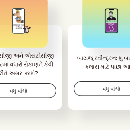
સીજી અને એસટીસીજી
બાયજૂ રવીન્દ્રન: શું 
ેટમાં વધારો રોકાણને કેવી
ક્લાસ માટે પાછા આ
રીતે અસર કરશે?
વધુ વાંચો
વધુ વાંચો