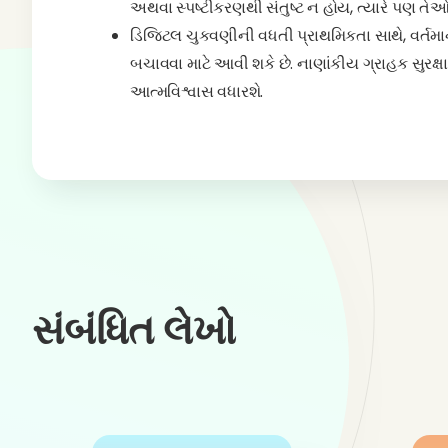
અથવા સ્પષ્ટીકરણથી સંતુષ્ટ ન હોય, ત્યારે પણ તેઓ
ડિજિટલ ચુકવણીની વધતી પ્રાથમિકતા સાથે, વર્તમાન 'ઇ
બચાવવા માટે આવી શકે છે. નાણાંકીય ગ્રાહક સુરક્ષ
આત્મવિશ્વાસ વધ
સંબંધિત લેખો