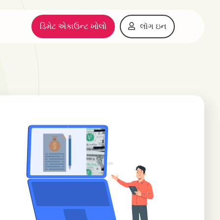
ડિમેટ એકાઉન્ટ ખોલો
લૉગ ઇન