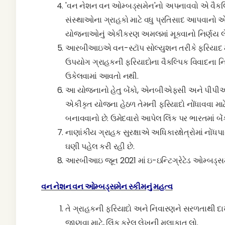
'વન નેશન વન ઓમ્બડ્સમેન'નો અપનાવવો એ વૈકલ્
સંસ્થાઓના ગ્રાહકો માટે વધુ પ્રતિસાદ આપવાનો
યોજનાઓનું એકીકરણ અમલમાં મૂકવાનો નિર્ણય લેવ
આરબીઆઇએ વન-સ્ટૉપ સોલ્યુશન તરીકે ફરિયાદ મેનેજમે
ઉપયોગ ગ્રાહકની ફરિયાદોના વૈકલ્પિક વિવાદના નિ
ઉકેલવામાં આવતો નથી.
આ યોજનાનો હેતુ બેંકો, એનબીએફસી અને પીપીઆઇના
એકીકૃત યોજના હેઠળ તેમની ફરિયાદો નોંધાવવા માટ
બનાવવાનો છે. ઉમેદવારો આપેલ લિંક પર ભારતમાં બેંકો
નાણાંકીય ગ્રાહક સુરક્ષાએ અધિકારક્ષેત્રોમાં નો
ઘણી પહેલ કરી રહી છે.
આરબીઆઇ જૂન 2021 માં ઇ-ઇન્ટિગ્રેટેડ ઓમ્બડ્સમેન 
વન નેશન વન ઓમ્બડ્સમેન સ્કીમનું મહત્વ
તે ગ્રાહકની ફરિયાદો અને નિવારણને સરળતાથી દાખલ
જાણવા માટે, લિંક કરેલ લેખની મુલાકાત લો.