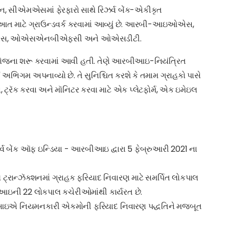
યાન, સીએમએસમાં ફેરફારો સાથે રિઝર્વ બેંક-એકીકૃત
ાટે ગ્રાઉન્ડવર્ક કરવામાં આવ્યું છે. આરબી-આઇઓએસ,
બીઓએસ, ઓએસએનબીએફસી અને ઓએસડીટી.
વારા યોજના શરૂ કરવામાં આવી હતી. તેણે આરબીઆઇ-નિયંત્રિત
િગમ અપનાવ્યો છે. તે સુનિશ્ચિત કરશે કે તમામ ગ્રાહકો પાસે
્રૅક કરવા અને મૉનિટર કરવા માટે એક પ્લેટફોર્મ, એક ઇમેઇલ
વ બેંક ઑફ ઇન્ડિયા - આરબીઆઇ દ્વારા 5 ફેબ્રુઆરી 2021 ના
ટ્રાન્ઝૅક્શનમાં ગ્રાહક ફરિયાદ નિવારણ માટે સમર્પિત લોકપાલ
આઇની 22 લોકપાલ કચેરીઓમાંથી કાર્યરત છે.
આરબીઆઇએ નિયમનકારી એકમોની ફરિયાદ નિવારણ પદ્ધતિને મજબૂત