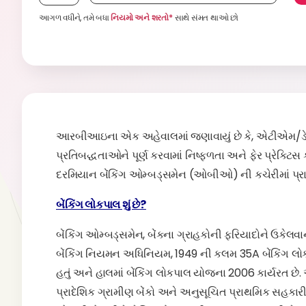
આગળ વધીને, તમે બધા
નિયમો અને શરતો*
સાથે સંમત થાઓ છો
આરબીઆઇના એક અહેવાલમાં જણાવાયું છે કે, એટીએમ/ડેબિટ કાર
પ્રતિબદ્ધતાઓને પૂર્ણ કરવામાં નિષ્ફળતા અને ફેર પ્રેક્ટિ
દરમિયાન બેંકિંગ ઓમ્બડ્સમેન (ઓબીઓ) ની કચેરીમાં પ્રા
બેંકિંગ લોકપાલ શું છે?
બેંકિંગ ઓમ્બડ્સમેન, બેંકના ગ્રાહકોની ફરિયાદોને ઉકેલવાન
બેંકિંગ નિયમન અધિનિયમ, 1949 ની કલમ 35A બેંકિંગ લોકપા
હતું અને હાલમાં બેંકિંગ લોકપાલ યોજના 2006 કાર્યરત છે
પ્રાદેશિક ગ્રામીણ બેંકો અને અનુસૂચિત પ્રાથમિક સહકા