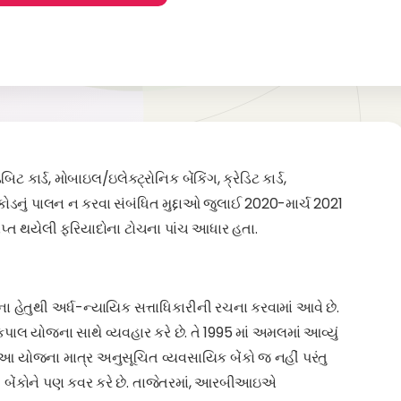
્ડ, મોબાઇલ/ઇલેક્ટ્રોનિક બેંકિંગ, ક્રેડિટ કાર્ડ,
સ કોડનું પાલન ન કરવા સંબંધિત મુદ્દાઓ જુલાઈ 2020-માર્ચ 2021
પ્ત થયેલી ફરિયાદોના ટોચના પાંચ આધાર હતા.
ા હેતુથી અર્ધ-ન્યાયિક સત્તાધિકારીની રચના કરવામાં આવે છે.
લ યોજના સાથે વ્યવહાર કરે છે. તે 1995 માં અમલમાં આવ્યું
. આ યોજના માત્ર અનુસૂચિત વ્યવસાયિક બેંકો જ નહીં પરંતુ
રી બેંકોને પણ કવર કરે છે. તાજેતરમાં, આરબીઆઇએ