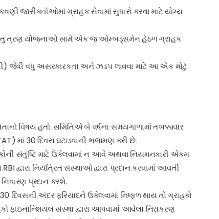
ી જારીકર્તાઓમાં ગ્રાહક સેવામાં સુધારો કરવા માટે યોગ્ય
ેતુ ત્રણ યોજનાઓ સામે એક જ ઓમ્બડ્સમેન હેઠળ ગ્રાહક
) જેવી વધુ અસરકારકતા અને ઝડપ લાવવા માટે આ એક મોટું
તાનો વિષય હતો. સમિતિએ બે વર્ષના સમયગાળામાં તબક્કાવાર
(TAT) માં 30 દિવસ ઘટાડવાની ભલામણ કરી છે.
રાહકોની સંતુષ્ટિ માટે ઉકેલવામાં ન આવે અથવા નિયમનકારી એકમ
BI દ્વારા નિયંત્રિત સંસ્થાઓ દ્વારા પ્રદાન કરવામાં આવતી
 નિવારણ પ્રદાન કરશે.
 30 દિવસની અંદર ફરિયાદને ઉકેલવામાં નિષ્ફળ થાય તો ગ્રાહકો
હકો ફાઇનાન્શિયલ સંસ્થા દ્વારા આપવામાં આવેલા નિરાકરણ