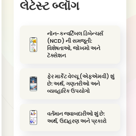
લેટેસ્ટ બ્લૉગ
નૉન-કન્વર્ટિબલ ડિબેન્ચર્સ
(NCD) ની સમજૂતી:
વિશેષતાઓ, જોખમો અને
ટૅક્સેશન
ફેર માર્કેટ વેલ્યૂ (એફએમવી) શું
છે: અર્થ, ગણતરીઓ અને
વ્યવહારિક ઉપયોગો
વર્તમાન જવાબદારીઓ શું છે:
અર્થ, ઉદાહરણ અને પ્રકારો