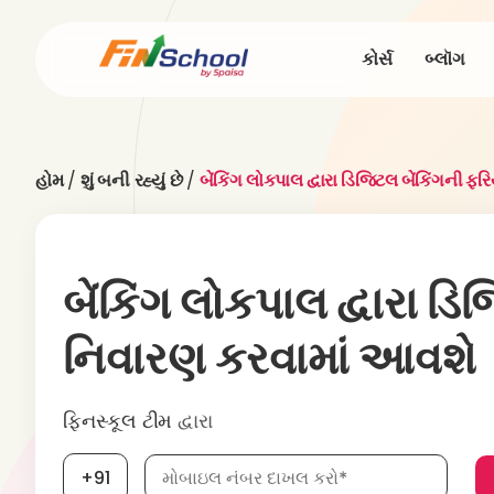
કોર્સ
બ્લૉગ
હોમ
/
શું બની રહ્યું છે
/
બેંકિંગ લોકપાલ દ્વારા ડિજિટલ બેંકિંગની ફ
બેંકિંગ લોકપાલ દ્વારા ડિ
નિવારણ કરવામાં આવશે
ફિનસ્કૂલ ટીમ
દ્વારા
મોબાઇલ નંબર, જરૂરી છે
+91