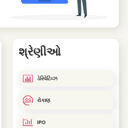
શ્રેણીઓ
ડેરિવેટિવ્ઝ
રોકાણ
IPO