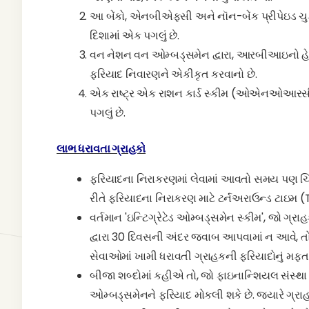
આ બેંકો, એનબીએફસી અને નૉન-બેંક પ્રીપેઇડ ચુકવણ
દિશામાં એક પગલું છે.
વન નેશન વન ઓમ્બડ્સમેન દ્વારા, આરબીઆઇનો હ
ફરિયાદ નિવારણને એકીકૃત કરવાનો છે.
એક રાષ્ટ્ર એક રાશન કાર્ડ સ્કીમ (ઓએનઓઆરસી
પગલું છે.
લાભ ધરાવતા ગ્રાહકો
ફરિયાદના નિરાકરણમાં લેવામાં આવતો સમય પણ ચિં
રીતે ફરિયાદના નિરાકરણ માટે ટર્નઅરાઉન્ડ ટાઇમ 
વર્તમાન 'ઇન્ટિગ્રેટેડ ઓમ્બડ્સમેન સ્કીમ', જો ગ્
દ્વારા 30 દિવસની અંદર જવાબ આપવામાં ન આવે, તો R
સેવાઓમાં ખામી ધરાવતી ગ્રાહકની ફરિયાદોનું મફત
બીજા શબ્દોમાં કહીએ તો, જો ફાઇનાન્શિયલ સંસ્થા
ઓમ્બડ્સમેનને ફરિયાદ મોકલી શકે છે. જ્યારે ગ્રા