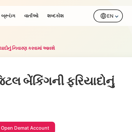
બ્રૂઇંગ
વાર્તાઓ
શબ્દકોશ
EN
રિયાદોનું નિવારણ કરવામાં આવશે
જિટલ બેંકિંગની ફરિયાદોનું