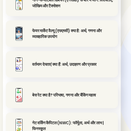
नॉन-कन्वर्टिबल डिबेंचर (एनसीडी) के बारे में जानें: विशेषताएं,
जोखिम और टैक्सेशन
फेयर मार्केट वैल्यू (एफएमवी) क्या है: अर्थ, गणना और
व्यावहारिक उपयोग
वर्तमान देयताएं क्या हैं: अर्थ, उदाहरण और प्रकार
बेस रेट क्या है? परिभाषा, गणना और बैंकिंग महत्व
नेट वर्किंग कैपिटल (NWC): फॉर्मूला, अर्थ और लाभ |
फिनस्कूल