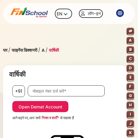
लॉग-इन
EN
#
A
B
घर
/
फाइनेंस डिक्शनरी
/
A
/
वार्षिकी
C
D
वार्षिकी
E
F
मोबाइल नंबर आवश्यक है
+91
G
H
I
आगे बढ़ने पर, आप सभी
नियम व शर्तों*
से सहमत हैं
J
K