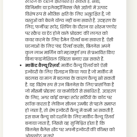
स्टोरेज के दौरान क्षतिग्रस्त हो सकती है. खाद्य,
विनिर्माण या इलेक्ट्रॉनिक्स जैसे उद्योगों में उत्पाद
विशेष रूप से भौतिक क्षति के लिए असुरक्षित हैं, जो
वस्तुओं को बेचने योग्य नहीं बना सकते हैं. उदाहरण के
लिए, फर्नीचर स्टोर, शिपिंग के दौरान या शोरूम फ्लोर
पर स्क्रैच या डेंट होने वाले प्रोडक्ट की लागत को
कवर करने के लिए डैमेज रिज़र्व बना सकता है. ऐसी
घटनाओं के लिए फंड रिज़र्व करके, बिज़नेस अपने
कुल लाभ मार्जिन को महत्वपूर्ण रूप से प्रभावित किए
बिना फाइनेंशियल स्थिरता बनाए रख सकते हैं.
मार्केट वैल्यू रिज़र्व:
मार्केट वैल्यू रिज़र्व को ऐसी
इन्वेंटरी के लिए डिज़ाइन किया गया है जो मार्केट में
बदलाव या मांग में बदलाव के कारण वैल्यू खो सकती
है. यह विशेष रूप से उन बिज़नेस के लिए प्रासंगिक है
जो मौसमी प्रोडक्ट या कमोडिटी से संबंधित हैं. उदाहरण
के लिए, अगर कोई कपड़ा स्टोर सर्दियों के कोट पर
स्टॉक करता है लेकिन सीज़न उम्मीद से पहले समाप्त
हो जाता है, तो शेष इन्वेंटरी वैल्यू में कमी आ सकती है.
इस कम वैल्यू को दर्शाने के लिए मार्केट वैल्यू रिज़र्व
बनाया जाता है, जिससे यह सुनिश्चित होता है कि
बिज़नेस बैलेंस शीट पर अपनी इन्वेंटरी की कीमत को
ओवरस्टेट न करे.