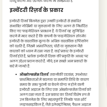
रिव्यू करना और एडजस्ट करना भी समझदारी है.
इन्वेंटरी रिज़र्व के प्रकार
इन्वेंटरी रिज़र्व बिज़नेस द्वारा उनकी इन्वेंटरी से संबंधित
संभावित जोखिमों या नुकसानों के लिए अलग से निर्धारित
किए गए फाइनेंशियल प्रावधान हैं. ये रिज़र्व यह सुनिश्चित
करने में मदद करते हैं कि कंपनी के फाइनेंशियल स्टेटमेंट
इन्वेंटरी के वास्तविक मूल्य के अधिक वास्तविक दृष्टिकोण
को दर्शाते हैं, जिसमें अप्रचलितता, चोरी या नुकसान जैसे
कारकों को ध्यान में रखा जाता है. कई प्रकार के इन्वेंटरी
रिज़र्व होते हैं, प्रत्येक इन्वेंटरी रिस्क की प्रकृति के आधार पर
अलग उद्देश्य प्रदान करते हैं. नीचे, हम सबसे आम प्रकारों के
बारे में जानते हैं:
ऑब्सोल्ससेंस रिज़र्व
: तकनीकी एडवांस, उपभोक्ता
प्राथमिकताओं में बदलाव या समाप्ति तिथि के कारण
समय के साथ पुरानी या बेचने योग्य न होने वाली
इन्वेंटरी आइटम के लिए एक ऑब्सोल्ससेंस रिज़र्व को
अलग रखा जाता है. इस प्रकार का रिज़र्व विशेष रूप से
उन बिज़नेस के लिए महत्वपूर्ण है जिनके पास शॉर्ट
लाइफसाइकिल हैं, जैसे इलेक्ट्रॉनिक्स, फैशन आइटम