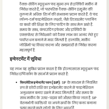
टैक्स-सेविंग म्यूचुअल फंड मुख्य रूप से इक्विटी मार्केट में
निवेश करते हैं, जो पारंपरिक टैक्स-सेविंग इंस्ट्रूमेंट की
तुलना में अधिक रिटर्न की संभावना प्रदान करते हैं. ये फंड
लॉन्ग-टर्म फाइनेंशियल लक्ष्यों, जैसे रिटायरमेंट प्लानिंग
या बच्चों की शिक्षा के लिए फंडिंग के साथ मेल खाते हैं.
समय के साथ, कंपाउंडिंग इफेक्ट और इक्विटी के
एक्सपोज़र से निवेशकों को टैक्स लाभ का आनंद लेते हुए
पर्याप्त धन बनाने में मदद मिलती है. हालांकि, मार्केट
जोखिमों पर विचार करना और समझदारी से निवेश करना
महत्वपूर्ण है.
इन्वेस्टमेंट में सुविधा
यह लाभ यह सुविधा प्रदान करता है कि ईएलएसएस म्यूचुअल फंड
निवेश दृष्टिकोण के संदर्भ में प्रदान करते हैं:
सिस्टमेटिक इन्वेस्टमेंट प्लान (SIP)
: SIP के माध्यम से नियमित
रूप से छोटी राशि का इन्वेस्टमेंट करने से फाइनेंशियल
अनुशासन बनाए रखने में मदद मिलती है और समय के
साथ मार्केट के उतार-चढ़ाव को औसत किया जाता है. SIP
वेतनभोगी व्यक्तियों या अपने खर्चों के लिए बजट बनाना
पसंद करने वाले लोगों के लिए आदर्श हैं.