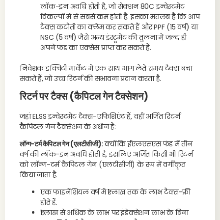
लॉक-इन अवधि होती है, जो सेक्शन 80C इन्वेस्टमेंट
विकल्पों में से सबसे कम होती है. इसका मतलब है कि आप
टैक्स कटौती का क्लेम कर सकते हैं और PPF (15 वर्ष) या
NSC (5 वर्ष) जैसे अन्य इंस्ट्रूमेंट की तुलना में जल्द ही
अपने फंड का एक्सेस प्राप्त कर सकते हैं.
निवेशक इक्विटी मार्केट में एक साथ भाग लेते समय टैक्स बचा
सकते हैं, जो उच्च रिटर्न की संभावना प्रदान करता है.
रिटर्न पर टैक्स (कैपिटल गेन टैक्सेशन)
जहां ELSS इन्वेस्टमेंट टैक्स-एफिशिएंट हैं, वहीं अर्जित रिटर्न
कैपिटल गेन टैक्सेशन के अधीन हैं:
लॉन्ग-टर्म कैपिटल गेन (एलटीसीजी)
: क्योंकि ईएलएसएस फंड में तीन
वर्ष की लॉक-इन अवधि होती है, इसलिए अर्जित किसी भी रिटर्न
को लॉन्ग-टर्म कैपिटल गेन (एलटीसीजी) के रूप में वर्गीकृत
किया जाता है.
एक फाइनेंशियल वर्ष में ₹1 लाख तक के लाभ टैक्स-फ्री
होते हैं.
₹1 लाख से अधिक के लाभ पर इंडेक्सेशन लाभ के बिना