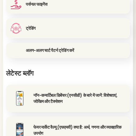
पर्सनल फाइनेंस
ट्रेडिंग
अलग-अलग चार्ट पैटर्न ट्रेडिंग करें
लेटेस्ट ब्लॉग
नॉन-कन्वर्टिबल डिबेंचर (एनसीडी) के बारे में जानें: विशेषताएं,
जोखिम और टैक्सेशन
फेयर मार्केट वैल्यू (एफएमवी) क्या है: अर्थ, गणना और व्यावहारिक
उपयोग