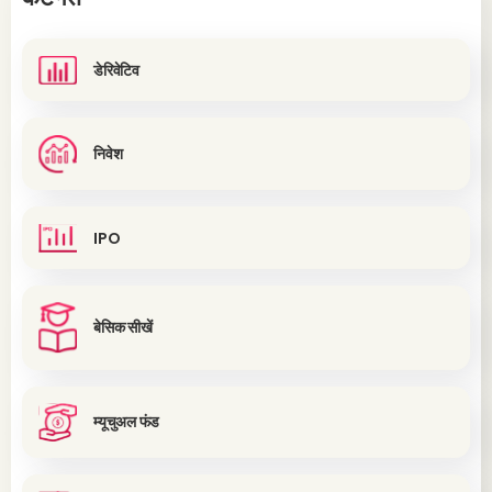
डेरिवेटिव
निवेश
IPO
बेसिक सीखें
म्यूचुअल फंड