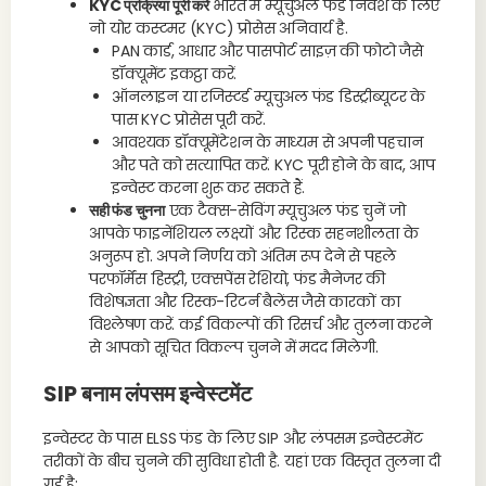
KYC प्रक्रिया पूरी करें
भारत में म्यूचुअल फंड निवेश के लिए
नो योर कस्टमर (KYC) प्रोसेस अनिवार्य है.
PAN कार्ड, आधार और पासपोर्ट साइज़ की फोटो जैसे
डॉक्यूमेंट इकट्ठा करें.
ऑनलाइन या रजिस्टर्ड म्यूचुअल फंड डिस्ट्रीब्यूटर के
पास KYC प्रोसेस पूरी करें.
आवश्यक डॉक्यूमेंटेशन के माध्यम से अपनी पहचान
और पते को सत्यापित करें. KYC पूरी होने के बाद, आप
इन्वेस्ट करना शुरू कर सकते हैं.
सही फंड चुनना
एक टैक्स-सेविंग म्यूचुअल फंड चुनें जो
आपके फाइनेंशियल लक्ष्यों और रिस्क सहनशीलता के
अनुरूप हो. अपने निर्णय को अंतिम रूप देने से पहले
परफॉर्मेंस हिस्ट्री, एक्सपेंस रेशियो, फंड मैनेजर की
विशेषज्ञता और रिस्क-रिटर्न बैलेंस जैसे कारकों का
विश्लेषण करें. कई विकल्पों की रिसर्च और तुलना करने
से आपको सूचित विकल्प चुनने में मदद मिलेगी.
SIP बनाम लंपसम इन्वेस्टमेंट
इन्वेस्टर के पास ELSS फंड के लिए SIP और लंपसम इन्वेस्टमेंट
तरीकों के बीच चुनने की सुविधा होती है. यहां एक विस्तृत तुलना दी
गई है: