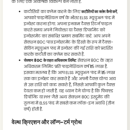
के लिए एक आकर्षक विकल्प बन जाता है.
कटौतियों का क्लेम करने के लिए
कटौतियों का क्लेम कैसे करें
,
आपको फाइनेंशियल वर्ष के भीतर ELSS म्यूचुअल फंड में
इन्वेस्ट करना होगा. अपना इनकम टैक्स रिटर्न फाइल
करते समय अपने नियोक्ता या टैक्स डिपार्टमेंट को
इन्वेस्टमेंट का संबंधित प्रमाण सबमिट करें. आप अपने
सेक्शन 80C पात्र इन्वेस्टमेंट के हिस्से के रूप में टैक्स-
सेविंग म्यूचुअल फंड में इन्वेस्ट की गई राशि को प्रदर्शित
करके कटौती का क्लेम कर सकते हैं.
सेक्शन 80C के तहत अधिकतम लिमिट
सेक्शन 80C के तहत
अधिकतम लिमिट प्रति फाइनेंशियल वर्ष ₹1.5 लाख है.
इसका मतलब है कि आप ELSS म्यूचुअल फंड में ₹1.5 लाख
तक का इन्वेस्ट कर सकते हैं और अपनी टैक्स योग्य आय
से उस राशि को काट सकते हैं, जिससे आपकी कुल टैक्स
देयता कम हो जाती है. यह ध्यान देने योग्य है कि फिक्स्ड
डिपॉजिट या PPF जैसे अन्य सेक्शन 80C इंस्ट्रूमेंट की
तुलना में ELSS फंड में सबसे कम लॉक-इन अवधि (तीन
वर्ष) होती है.
वेल्थ क्रिएशन
और लॉन्ग-टर्म ग्रोथ