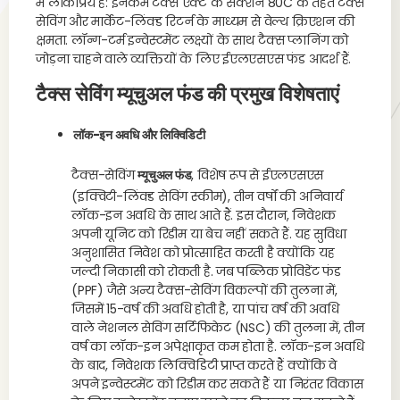
में लोकप्रिय हैं: इनकम टैक्स एक्ट के सेक्शन 80C के तहत टैक्स
सेविंग और मार्केट-लिंक्ड रिटर्न के माध्यम से वेल्थ क्रिएशन की
क्षमता. लॉन्ग-टर्म इन्वेस्टमेंट लक्ष्यों के साथ टैक्स प्लानिंग को
जोड़ना चाहने वाले व्यक्तियों के लिए ईएलएसएस फंड आदर्श हैं.
टैक्स सेविंग म्यूचुअल फंड की प्रमुख विशेषताएं
लॉक-इन अवधि और लिक्विडिटी
टैक्स-सेविंग
म्यूचुअल फंड
, विशेष रूप से ईएलएसएस
(इक्विटी-लिंक्ड सेविंग स्कीम), तीन वर्षों की अनिवार्य
लॉक-इन अवधि के साथ आते हैं. इस दौरान, निवेशक
अपनी यूनिट को रिडीम या बेच नहीं सकते हैं. यह सुविधा
अनुशासित निवेश को प्रोत्साहित करती है क्योंकि यह
जल्दी निकासी को रोकती है. जब पब्लिक प्रोविडेंट फंड
(PPF) जैसे अन्य टैक्स-सेविंग विकल्पों की तुलना में,
जिसमें 15-वर्ष की अवधि होती है, या पांच वर्ष की अवधि
वाले नेशनल सेविंग सर्टिफिकेट (NSC) की तुलना में, तीन
वर्ष का लॉक-इन अपेक्षाकृत कम होता है. लॉक-इन अवधि
के बाद, निवेशक लिक्विडिटी प्राप्त करते हैं क्योंकि वे
अपने इन्वेस्टमेंट को रिडीम कर सकते हैं या निरंतर विकास