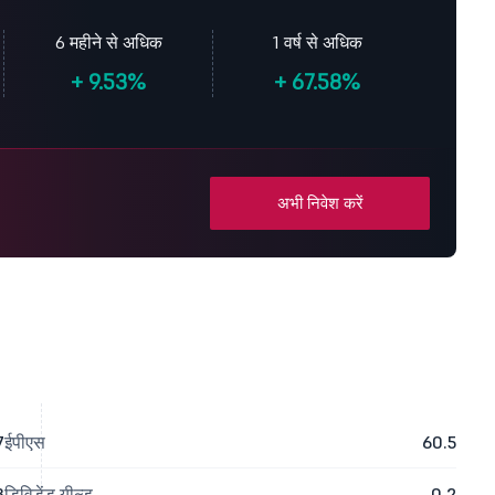
6 महीने से अधिक
1 वर्ष से अधिक
+
9.53%
+
67.58%
अभी निवेश करें
7
ईपीएस
60.5
3
डिविडेंड यील्ड
0.2