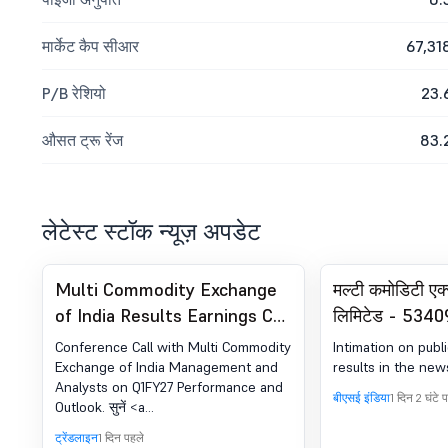
मार्केट कैप सीआर
67,31
P/B रेशियो
23.
औसत ट्रू रेंज
83.
लेटेस्ट स्टॉक न्यूज़ अपडेट
Multi Commodity Exchange
मल्टी कमोडिटी एक
of India Results Earnings Call
लिमिटेड - 53409
for Q1FY27
(LODR) के तहत घ
Conference Call with Multi Commodity
Intimation on publi
पब्लिकेशन
Exchange of India Management and
results in the new
Analysts on Q1FY27 Performance and
बीएसई इंडिया
1 दिन 2 घंटे 
Outlook. सुनें <a
href="https://youtu.be/9UFr-
ट्रेंडलाइन
1 दिन पहले
gHG9Mg">पूरी कमाई का ट्रांसक्रिप्ट</a>.