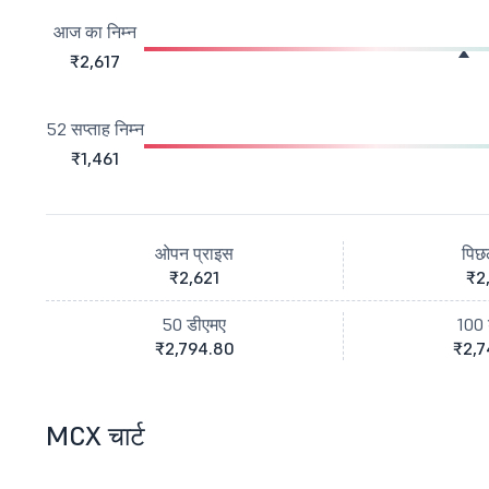
आज का निम्न
₹2,617
52 सप्ताह निम्न
₹1,461
ओपन प्राइस
पिछ
₹2,621
₹2
50 डीएमए
100 
₹2,794.80
₹2,7
MCX चार्ट