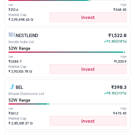
Low
High
₹212.6
₹368.45
Market Cap
Invest
₹ 2,99,498.63 Cr
NESTLEIND
₹1,522.8
2.80
(0.18%)
Nestle India Ltd
52W Range
Low
High
₹1,084.7
₹1,535.9
Market Cap
Invest
₹ 2,93,103.78 Cr
BEL
₹398.3
8.30
(2.13%)
Bharat Electronics Ltd
52W Range
Low
High
₹361.2
₹473.45
Market Cap
Invest
₹ 2,85,081.37 Cr