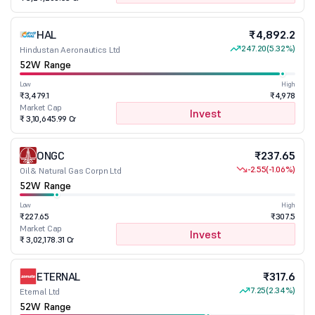
HAL
₹4,892.2
247.20
(5.32%)
Hindustan Aeronautics Ltd
52W Range
Low
High
₹3,479.1
₹4,978
Market Cap
Invest
₹ 3,10,645.99 Cr
ONGC
₹237.65
-2.55
(-1.06%)
Oil & Natural Gas Corpn Ltd
52W Range
Low
High
₹227.65
₹307.5
Market Cap
Invest
₹ 3,02,178.31 Cr
ETERNAL
₹317.6
7.25
(2.34%)
Eternal Ltd
52W Range