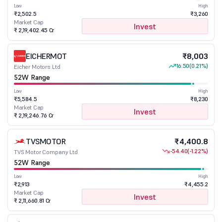
Low
High
₹2,502.5
₹3,260
Market Cap
Invest
₹ 2,19,402.45 Cr
EICHERMOT
₹8,003
16.50
(0.21%)
Eicher Motors Ltd
52W Range
Low
High
₹5,584.5
₹8,230
Market Cap
Invest
₹ 2,19,246.76 Cr
TVSMOTOR
₹4,400.8
-54.40
(-1.22%)
TVS Motor Company Ltd
52W Range
Low
High
₹2,913
₹4,455.2
Market Cap
Invest
₹ 2,11,660.81 Cr