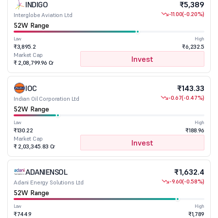
INDIGO
₹5,389
-11.00
(-0.20%)
Interglobe Aviation Ltd
52W Range
Low
High
₹3,895.2
₹6,232.5
Market Cap
Invest
₹ 2,08,799.96 Cr
IOC
₹143.33
-0.67
(-0.47%)
Indian Oil Corporation Ltd
52W Range
Low
High
₹130.22
₹188.96
Market Cap
Invest
₹ 2,03,345.83 Cr
ADANIENSOL
₹1,632.4
-9.60
(-0.58%)
Adani Energy Solutions Ltd
52W Range
Low
High
₹744.9
₹1,789