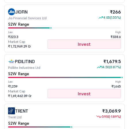
JIOFIN
₹266
4.05
(1.55%)
Jio Financial Services Ltd
52W Range
Low
High
₹223.3
₹338.6
Market Cap
Invest
₹ 1,72,969.29 Cr
PIDILITIND
₹1,679.5
14.50
(0.87%)
Pidilite Industries Ltd
52W Range
Low
High
₹1,259
₹1,665
Market Cap
Invest
₹ 1,69,462.09 Cr
TRENT
₹3,069.9
-59.10
(-1.89%)
Trent Ltd
52W Range