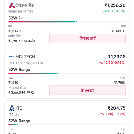
ऐक्सिस बैंक
₹1,256.20
2.30
(0.18%)
ऐक्सिस बैंक लिमिटेड
52W रेंज
कम
उच्च
₹1,042.50
₹1,418.30
मार्केट कैप
निवेश करें
₹3,90,169.74 करोड़
HCLTECH
₹1,337.5
-12.50
(-0.93%)
HCL Technologies Ltd
52W Range
Low
High
₹1,030
₹1,780.1
Market Cap
Invest
₹ 3,66,344.79 Cr
ITC
₹284.75
-2.20
(-0.77%)
ITC Ltd
52W Range
Low
High
₹275
₹427