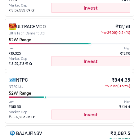
Market Cap
Invest
₹ 3,59,533.09 Cr
ULTRACEMCO
₹12,161
-29.00
(-0.24%)
UltraTech Cement Ltd
52W Range
Low
High
₹10,325
₹13,110
Market Cap
Invest
₹ 3,59,213.91 Cr
NTPC
₹344.35
-5.55
(-1.59%)
NTPC Ltd
52W Range
Low
High
₹315.55
₹414.4
Market Cap
Invest
₹ 3,39,286.35 Cr
BAJAJFINSV
₹2,087.5