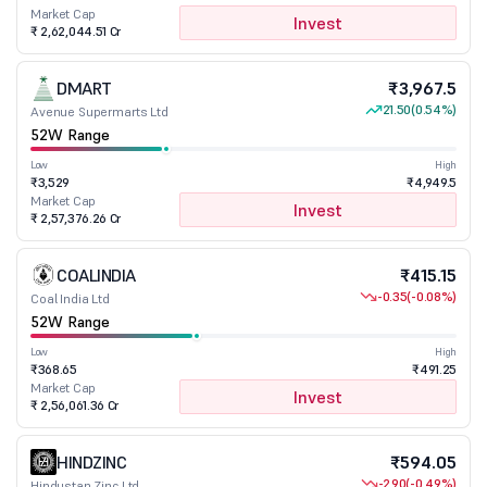
Market Cap
Invest
₹ 2,62,044.51 Cr
DMART
₹3,967.5
21.50
(0.54%)
Avenue Supermarts Ltd
52W Range
Low
High
₹3,529
₹4,949.5
Market Cap
Invest
₹ 2,57,376.26 Cr
COALINDIA
₹415.15
-0.35
(-0.08%)
Coal India Ltd
52W Range
Low
High
₹368.65
₹491.25
Market Cap
Invest
₹ 2,56,061.36 Cr
HINDZINC
₹594.05
-2.90
(-0.49%)
Hindustan Zinc Ltd