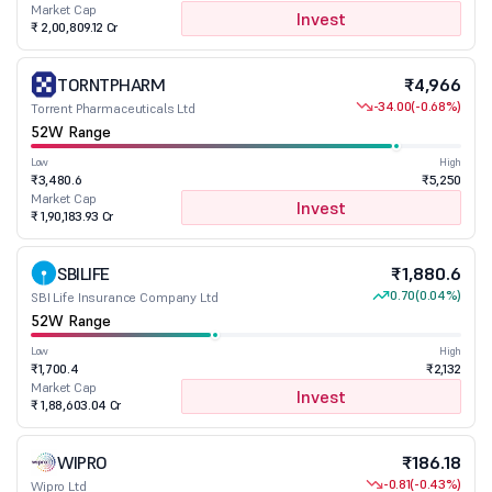
Market Cap
Invest
₹ 2,00,809.12 Cr
TORNTPHARM
₹4,966
-34.00
(-0.68%)
Torrent Pharmaceuticals Ltd
52W Range
Low
High
₹3,480.6
₹5,250
Market Cap
Invest
₹ 1,90,183.93 Cr
SBILIFE
₹1,880.6
0.70
(0.04%)
SBI Life Insurance Company Ltd
52W Range
Low
High
₹1,700.4
₹2,132
Market Cap
Invest
₹ 1,88,603.04 Cr
WIPRO
₹186.18
-0.81
(-0.43%)
Wipro Ltd