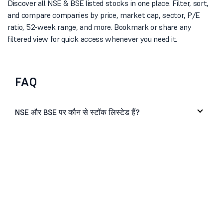
Discover all NSE & BSE listed stocks in one place. Filter, sort,
and compare companies by price, market cap, sector, P/E
ratio, 52-week range, and more. Bookmark or share any
filtered view for quick access whenever you need it.
FAQ
NSE और BSE पर कौन से स्टॉक लिस्टेड हैं?
मैं लिस्टेड स्टॉक को सेक्टर या मार्केट कैप के अनुसार कैसे
फिल्टर कर सकता/सकती हूं?
क्या मैं प्राइस, P/E रेशियो या 52-सप्ताह की रेंज के अनुसार
स्टॉक को सॉर्ट कर सकता/सकती हूं?