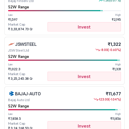
1.50
(0.07%)
Bajaj Finserv Ltd
52W Range
Low
High
₹1,597
₹2,195
Market Cap
Invest
₹ 3,33,874.73 Cr
JSWSTEEL
₹1,322
-8.00
(-0.60%)
JSW Steel Ltd
52W Range
Low
High
₹1,022.3
₹1,331
Market Cap
Invest
₹ 3,25,245.38 Cr
BAJAJ-AUTO
₹11,677
-123.00
(-1.04%)
Bajaj Auto Ltd
52W Range
Low
High
₹7,858.5
₹11,856
Market Cap
Invest
₹ 3,24,268.53 Cr