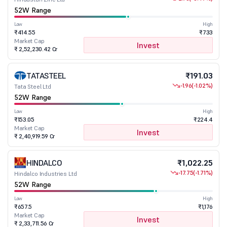
52W Range
Low
High
₹414.55
₹733
Market Cap
Invest
₹ 2,52,230.42 Cr
TATASTEEL
₹191.03
-1.96
(-1.02%)
Tata Steel Ltd
52W Range
Low
High
₹153.05
₹224.4
Market Cap
Invest
₹ 2,40,919.59 Cr
HINDALCO
₹1,022.25
-17.75
(-1.71%)
Hindalco Industries Ltd
52W Range
Low
High
₹657.5
₹1,176
Market Cap
Invest
₹ 2,33,711.56 Cr