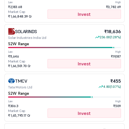
Low
High
₹2,183.68
₹3,782.69
Market Cap
Invest
₹ 1,66,848.39 Cr
SOLARINDS
₹18,636
236.00
(1.28%)
Solar Industries India Ltd
52W Range
Low
High
₹11,646
₹19,187
Market Cap
Invest
₹ 1,66,501.70 Cr
TMCV
₹455
4.80
(1.07%)
Tata Motors Ltd
52W Range
Low
High
₹306.3
₹509
Market Cap
Invest
₹ 1,65,795.17 Cr