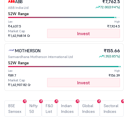
ABB
₹7,762.5
72.00
(0.94%)
ABB India Ltd
52W Range
Low
High
₹4,637.5
₹7,924.5
Market Cap
Invest
₹ 1,62,968.14 Cr
MOTHERSON
₹155.66
1.31
(0.85%)
Samvardhana Motherson International Ltd
52W Range
Low
High
₹89.7
₹156.39
Market Cap
Invest
₹ 1,62,907.82 Cr
BSE
Nifty
F&O
Indian
Global
Sectoral
Sensex
50
List
Indices
Indices
Indices