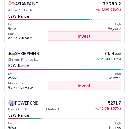
ASIANPAINT
₹2,750.2
-9.80
(-0.36%)
Asian Paints Ltd
52W Range
Low
High
₹2,115
₹2,985.7
Market Cap
Invest
₹ 2,64,738.59 Cr
SHRIRAMFIN
₹1,145.6
23.20
(2.07%)
Shriram Finance Ltd
52W Range
Low
High
₹566.5
₹1,122.4
Market Cap
Invest
₹ 2,64,094.93 Cr
POWERGRID
₹271.7
-10.05
(-3.57%)
Power Grid Corporation of India Ltd
52W Range
Low
High
₹250
₹324.95