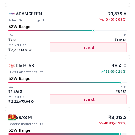
ADANIGREEN
₹1,379.6
-0.40
(-0.03%)
Adani Green Energy Ltd
52W Range
Low
High
₹765
₹1,631.5
Market Cap
Invest
₹ 2,27,310.31 Cr
DIVISLAB
₹8,410
22.00
(0.26%)
Divis Laboratories Ltd
52W Range
Low
High
₹5,636.5
₹8,585
Market Cap
Invest
₹ 2,22,675.04 Cr
GRASIM
₹3,213.2
-10.80
(-0.33%)
Grasim Industries Ltd
52W Range