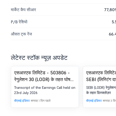
मार्केट कैप सीआर
77,80
P/B रेशियो
5.
औसत ट्रू रेंज
66.
लेटेस्ट स्टॉक न्यूज़ अपडेट
एसआरएफ लिमिटेड - 503806 -
एसआरएफ लिमिटे
रेगुलेशन 30 (LODR) के तहत घोषणा
SEBI (लिस्टिंग द
- अर्निंग्स कॉल ट्रांसक्रिप्ट
आवश्यकताएं) विन
Transcript of the Earnings Call held on
SEBI (LODR) रेगुलेशन
विनियम 30 के त
23rd July 2026
के तहत डिस्क्लोज़र
बीएसई इंडिया
1 सप्ताह 1 दिन पहले
बीएसई इंडिया
1 सप्ताह 3 द