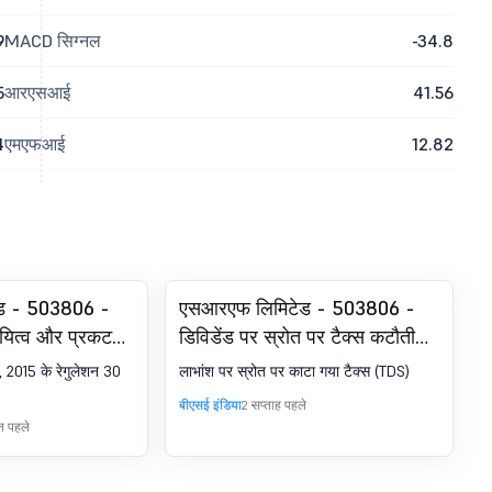
9
MACD सिग्नल
-34.8
5
आरएसआई
41.56
4
एमएफआई
12.82
ड - 503806 -
एसआरएफ लिमिटेड - 503806 -
ायित्व और प्रकटन
डिविडेंड पर स्रोत पर टैक्स कटौती
ियम, 2015 के
(TDS)
, 2015 के रेगुलेशन 30
लाभांश पर स्रोत पर काटा गया टैक्स (TDS)
हत प्रकटन
बीएसई इंडिया
2 सप्ताह पहले
िन पहले