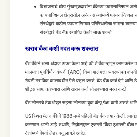
विभाजनाचे ध्येय गुंतवणूकदारांना बँकेच्या फायनान्शियल आर
फायनान्शियल क्षेत्रातील अनेक संस्थांमध्ये फायनान्शियल
संस्थेद्वारे कठीण फायनान्शियल परिस्थितीचा सामना करण्य
संस्थेद्वारे बॅड बँक स्थापित केली जाऊ शकते.
खराब बँका कशी मदत करू शकतात
बॅड बँकेने असा अंदाज व्यक्त केला आहे की ते बँक म्हणून काम करेल परं
मालमत्ता पुनर्निर्माण कंपनी (ARC) किंवा मालमत्ता व्यवस्थापन कंपनी
शेवटी ठराविक कालावधीत पैसे वसूल करते. बॅड बँक कर्ज देणे आणि ठेवी 
शीट्स साफ करण्यास आणि खराब कर्ज सोडवण्यास मदत करते
बॅड लोन्सचे टेकओव्हर सहसा लोनच्या बुक वॅल्यू पेक्षा कमी असते आ
US स्थित मेलन बँकेने 1988 मध्ये पहिली बॅड बँक तयार केली, त्यानंत
करण्यात आली आहे. तथापि, रिझोल्यूशन एजन्सी किंवा एआरसी बँका म्हण
देशांमध्ये बेपर्वा लेंडर बनू लागले आहेत.