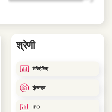
श्रेणी
डेरिव्हेटिव्ह
गुंतवणूक
IPO