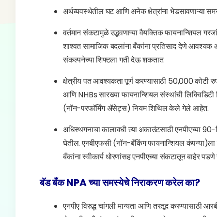
अर्थव्यवस्थेतील घट आणि अनेक क्षेत्रांना भेडसावणाऱ्या समस
वर्तमान संकटामुळे उद्भवणाऱ्या वैयक्तिक फायनान्शियल गरज
शाश्वत सामाजिक बदलांना बँकांना प्रतिसाद देणे आवश्यक आ
संकल्पनेच्या शिफ्टला गती देऊ शकतात.
क्षेत्रीय पत आवश्यकता पूर्ण करण्यासाठी 50,000 कोटी रुपया
आणि NHBs सारख्या फायनान्शियल संस्थांची लिक्विडिटी 
(नॉन-परफॉर्मिंग ॲसेट्स) नियम शिथिल केले गेले आहेत.
अधिस्थगनाचा कालावधी त्या अकाउंटसाठी एनपीएच्या 90-दि
घेतील. एनबीएफसी (नॉन-बँकिंग फायनान्शियल कंपन्या)ला त्
बँकांना स्वीकार्य धोरणांसह एनपीएच्या संकटातून बाहेर 
बॅड बँक NPA च्या समस्येचे निराकरण करेल का?
एनपीए विरुद्ध चांगली मान्यता आणि तरतूद करण्यासाठी आर