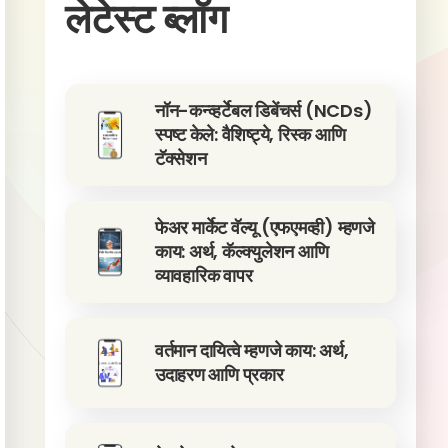
लेटेस्ट ब्लॉग
नॉन-कन्व्हर्टेबल डिबेंचर्स (NCDs)
स्पष्ट केले: वैशिष्ट्ये, रिस्क आणि
टॅक्सेशन
फेअर मार्केट वॅल्यू (एफएमव्ही) म्हणजे
काय: अर्थ, कॅल्क्युलेशन आणि
व्यावहारिक वापर
वर्तमान दायित्वे म्हणजे काय: अर्थ,
उदाहरण आणि प्रकार