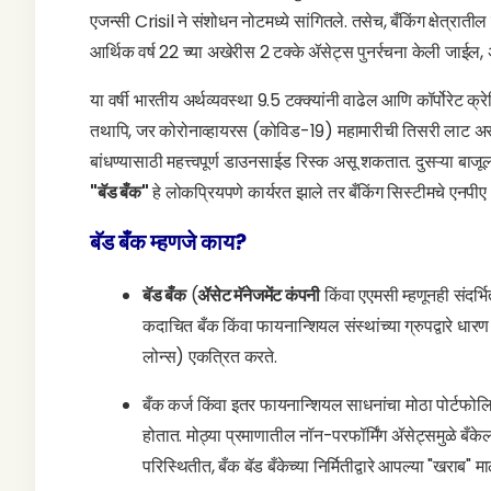
एजन्सी Crisil ने संशोधन नोटमध्ये सांगितले. तसेच, बँकिंग क्षेत्राती
आर्थिक वर्ष 22 च्या अखेरीस 2 टक्के ॲसेट्स पुनर्रचना केली जाईल, अस
या वर्षी भारतीय अर्थव्यवस्था 9.5 टक्क्यांनी वाढेल आणि कॉर्पोरेट 
तथापि, जर कोरोनाव्हायरस (कोविड-19) महामारीची तिसरी लाट असेल
बांधण्यासाठी महत्त्वपूर्ण डाउनसाईड रिस्क असू शकतात. दुसऱ्या ब
"बॅड बँक"
हे लोकप्रियपणे कार्यरत झाले तर बँकिंग सिस्टीमचे ए
बॅड बँक म्हणजे काय?
बॅड बँक
(
ॲसेट मॅनेजमेंट कंपनी
किंवा एएमसी म्हणूनही संदर्भि
कदाचित बँक किंवा फायनान्शियल संस्थांच्या ग्रुपद्वारे धा
लोन्स) एकत्रित करते.
बँक कर्ज किंवा इतर फायनान्शियल साधनांचा मोठा पोर्टफोल
होतात. मोठ्या प्रमाणातील नॉन-परफॉर्मिंग ॲसेट्समुळे बँकेला
परिस्थितीत, बँक बॅड बँकेच्या निर्मितीद्वारे आपल्या "खराब"