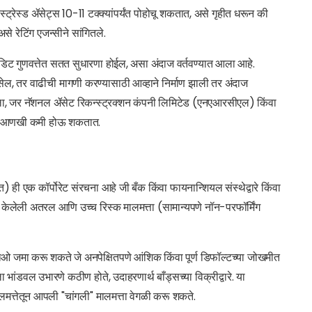
ल स्ट्रेस्ड ॲसेट्स 10-11 टक्क्यांपर्यंत पोहोचू शकतात, असे गृहीत धरून की
े रेटिंग एजन्सीने सांगितले.
क्रेडिट गुणवत्तेत सतत सुधारणा होईल, असा अंदाज वर्तवण्यात आला आहे.
, तर वाढीची मागणी करण्यासाठी आव्हाने निर्माण झाली तर अंदाज
ाजूला, जर नॅशनल ॲसेट रिकन्स्ट्रक्शन कंपनी लिमिटेड (एनएआरसीएल) किंवा
नपीए आणखी कमी होऊ शकतात.
त) ही एक कॉर्पोरेट संरचना आहे जी बँक किंवा फायनान्शियल संस्थेद्वारे किंवा
रण केलेली अतरल आणि उच्च रिस्क मालमत्ता (सामान्यपणे नॉन-परफॉर्मिंग
िओ जमा करू शकते जे अनपेक्षितपणे आंशिक किंवा पूर्ण डिफॉल्टच्या जोखमीत
 भांडवल उभारणे कठीण होते, उदाहरणार्थ बाँड्सच्या विक्रीद्वारे. या
 मालमत्तेतून आपली "चांगली" मालमत्ता वेगळी करू शकते.