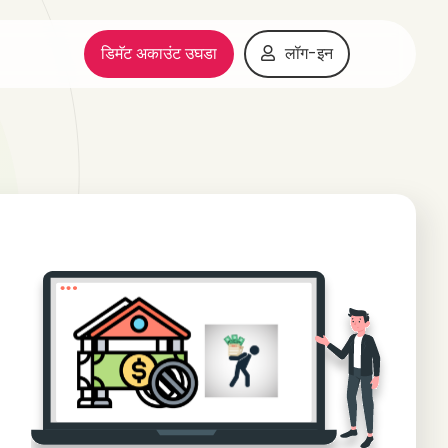
डिमॅट अकाउंट उघडा
लॉग-इन