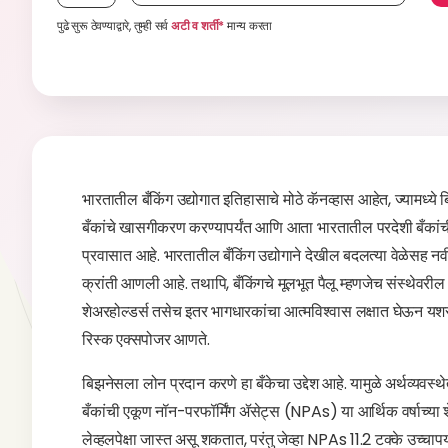
पुढे सुरू ठेवण्याद्वारे, तुम्ही सर्व
अटी व शर्ती*
मान्य करता
भारतातील बँकिंग उद्योगात इतिहासाचे मोठे कॅनव्हास आहेत, ज्यामध्ये ब
बँकांचे खासगीकरण करण्यापर्यंत आणि आता भारतातील परदेशी बँकांची सं
प्रवासात आहे. भारतातील बँकिंग उद्योगाने देखील बदलत्या वेळेसह नवीन
क्रांती आणली आहे. तथापि, बँकिंगचे मूलभूत पैलू म्हणजेच संस्थेवरी
शेअरहोल्डर्स तसेच इतर भागधारकांचा आत्मविश्वास लक्षात घेऊन यशस
रिस्क एक्सपोजर आणते.
बिझनेसला लोन प्रदान करणे हा बँकेचा उद्देश आहे. यामुळे अर्थव्यवस्थेत
बँकांची एकूण नॉन-परफॉर्मिंग ॲसेट्स (NPAs) या आर्थिक वर्षाच्य
लेव्हलपेक्षा जास्त असू शकतात, परंतु जेव्हा NPAs 11.2 टक्के उच्चापर