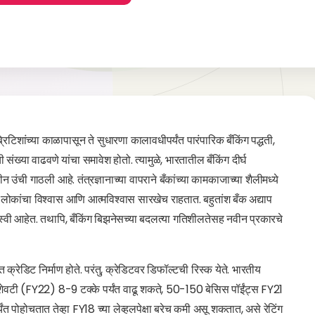
्रिटिशांच्या काळापासून ते सुधारणा कालावधीपर्यंत पारंपारिक बँकिंग पद्धती,
ख्या वाढवणे यांचा समावेश होतो. त्यामुळे, भारतातील बँकिंग दीर्घ
 उंची गाठली आहे. तंत्रज्ञानाच्या वापराने बँकांच्या कामकाजाच्या शैलीमध्ये
ल लोकांचा विश्वास आणि आत्मविश्वास सारखेच राहतात. बहुतांश बँक अद्याप
्वी आहेत. तथापि, बँकिंग बिझनेसच्या बदलत्या गतिशीलतेसह नवीन प्रकारचे
 क्रेडिट निर्माण होते. परंतु, क्रेडिटवर डिफॉल्टची रिस्क येते. भारतीय
ा शेवटी (FY22) 8-9 टक्के पर्यंत वाढू शकते, 50-150 बेसिस पॉईंट्स FY21
्यंत पोहोचतात तेव्हा FY18 च्या लेव्हलपेक्षा बरेच कमी असू शकतात, असे रेटिंग