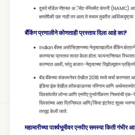
दुसरे मॉडेल नॅशनल अॅसेट मॅनेजमेंट कंपनी (NAMC) आहे,
क्षमतेपैकी एक नाही तर अल्प ते मध्यम मुदतीत आर्थिकदृष्ट्य
बँकिंग प्रणालीने कोणताही प्रस्ताव दिला आहे का?
Indian बँक्स असोसिएशनच्या नेतृत्वाखालील बँकिंग क्षेत्रान
करण्याचा प्रस्ताव सादर केला होता. फायनान्शियल स्थिरत
करण्यात आली, परंतु बाजार-नेतृत्वाच्या रिझोल्यूशन प्रक्रिय
बॅड बँकेच्या संकल्पनेवर देखील 2018 मध्ये चर्चा करण्यात आ
इंडिया इंक देखील लॉकडाऊनचा परिणाम आणि अर्थव्यवस्थेत
दिवसांपर्यंत लोन्स आणि एनपीए पुनर्वर्गीकरण नियमांची एक-व
दिवसांच्या आत प्रिन्सिपल आणि/किंवा इंटरेस्ट शुल्क भरण्या
तरतूद केली जाते.
महामारीच्या पार्श्वभूमीवर एनपीए समस्या किती गंभीर आ