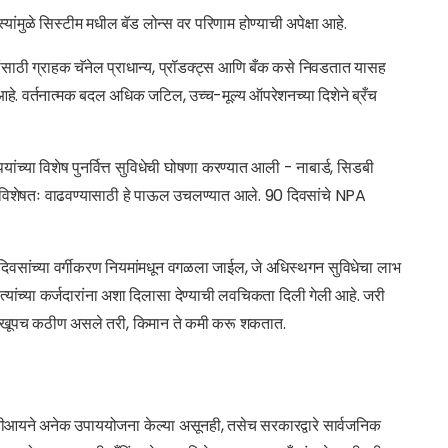
्यांमुळे सिस्टीम मधील बॅड लोन्स वर परिणाम होण्याची अपेक्षा आहे.
ांसाठी ग्राहक चॅनेल प्राधान्य, प्रॉडक्ट्स आणि बँक कसे निवडतात यासह
हे. वर्तनात्मक बदल अधिक जटिल, उच्च-मूल्य ऑपरेशनच्या दिशेने ब्रँच
ंच्या विशेष पुनर्वित्त सुविधेची घोषणा करण्यात आली - नाबार्ड, सिडबी
विशेषतः वाढवण्यासाठी हे पाऊल उचलण्यात आले. 90 दिवसांचे NPA
वसांच्या वर्गीकरण नियमांमधून वगळला जाईल, जे अधिस्थगन सुविधेचा लाभ
यांच्या कर्जदारांना अशा दिलासा देण्याची लवचिकता दिली गेली आहे. जरी
पडणे खूपच कठीण असले तरी, किमान ते कमी करू शकतात.
बीआयने अनेक उपाययोजना केल्या असूनही, तसेच सरकारद्वारे सार्वजनिक