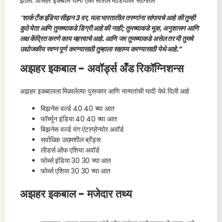
झाली. अजहर इकबाल यांनी एका सोशल मीडियावर सांगितले
“
शार्क टँक इंडिया सीझन 3 वर, मला भारतातील तरुणांना सांगायचे आहे की तुम्ही
कुठे येता आणि तुमच्याकडे डिग्री आहे की नाही; तुमच्याकडे भूक, अनुशासन आणि
लक्ष केंद्रित करणे काय महत्त्वाचे आहे. आणि जर तुमच्याकडे असेल तर मी तुमचे
उद्योजकीय स्वप्न पूर्ण करण्यासाठी तुम्हाला सहाय्य करण्यासाठी येथे आहे.”
अझहर इकबाल - अवॉर्ड्स अँड रिकॉग्निशन्स
अझहर इकबालला मिळालेल्या पुरस्कार आणि मान्यतांची यादी येथे दिली आहे
बिझनेस वर्ल्ड 40 40 च्या आत
फॉर्च्युन इंडिया 40 40 च्या आत
बिझनेस वर्ल्ड यंग एंटरप्रेन्योर अवॉर्ड
सर्वाधिक उद्यमशील ब्रँड्स
लीडर्स ऑफ एशिया अवॉर्ड
फोर्ब्स इंडिया 30 30 च्या आत
फोर्ब्स एशिया 30 30 च्या आत
अझहर इकबाल - मजेदार तथ्य