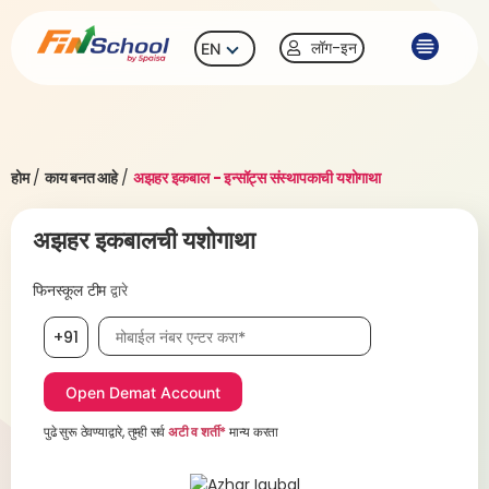
लॉग-इन
EN
होम
/
काय बनत आहे
/
अझहर इकबाल - इन्सॉट्स संस्थापकाची यशोगाथा
अझहर इकबालची यशोगाथा
फिनस्कूल टीम
द्वारे
मोबाईल नंबर, आवश्यक
+91
पुढे सुरू ठेवण्याद्वारे, तुम्ही सर्व
अटी व शर्ती*
मान्य करता