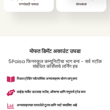
रुग्णांसाठी फायदा
संस्थापक
मोफत डिमॅट अकाउंट उघडा
5Paisa फिनस्कूल कम्युनिटीचा भाग बना - सर्व स्टॉक
संबंधित कोर्सेसचे लर्निंग हब
रिअल ट्रेडिंग प्लॅटफॉर्मवर अभ्यासक्रम धोरण लागू करा
लाईव्ह मार्केट डाटासह स्टॉक, ऑप्शन्स आणि फ्यूचर्स ट्रेड करा
अभ्यासक्रमात वापरलेले टूल्स आणि चार्ट समाविष्ट आहे