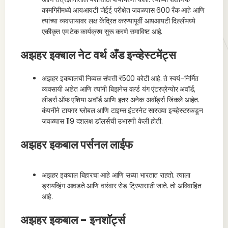
कामगिरीमध्ये आयआयटी जेईई परीक्षेत जवळपास 600 रँक आहे आणि
त्यांच्या व्यवसायावर लक्ष केंद्रित करण्यापूर्वी आयआयटी दिल्लीमध्ये
एकीकृत एम.टेक कार्यक्रम सुरू करणे समाविष्ट आहे.
अझहर इक्बाल नेट वर्थ अँड इन्व्हेस्टमेंट्स
अझहर इकबालची निव्वळ संपत्ती ₹500 कोटी आहे. ते स्वयं-निर्मित
व्यवसायी आहेत आणि त्यांनी बिझनेस वर्ल्ड यंग एंटरप्रेन्योर अवॉर्ड,
लीडर्स ऑफ एशिया अवॉर्ड आणि इतर अनेक अवॉर्ड्स जिंकले आहेत.
कंपनीने टायगर ग्लोबल आणि टाइम्स इंटरनेट सारख्या इन्व्हेस्टरकडून
जवळपास 119 दशलक्ष डॉलर्सची उभारणी केली होती.
अझहर इकबाल पर्सनल लाईफ
अझहर इकबाल बिहारचा आहे आणि सध्या भारतात राहतो. त्याला
ड्रायव्हिंग आवडते आणि वारंवार रोड ट्रिप्ससाठी जाते. तो अविवाहित
आहे.
अझहर इकबाल - इनशॉर्ट्स