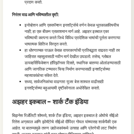
प्रदान करते.
निरंतर वाढ आणि भविष्यातील दृष्टी:
इनोव्हेशन आणि एक्सपॅन्शन इनशॉर्ट्सचे वर्णन केवळ भूतकाळाविषयीच
नाही; हा एक बीकन प्रकाशमान मार्ग आहे. अझहर इक्बाल एका
भविष्याची कल्पना करते जिथे विविध प्रादेशिक भाषांची पूर्तता करणाऱ्या
भाषात्मक क्षितिज विस्तृत करते.
हा धोरणात्मक पाऊल केवळ वापरकर्त्याची प्रतिबद्धता वाढवत नाही तर
जाहिरात महसूलासाठी नवीन मार्ग देखील उघडतो. तसेच, ग्लोबल
डायव्हर्सिफिकेशन हॉरिझॉनवर दिसते, स्थानिक बातम्या ओलांडण्यासाठी
आणि जागतिक टप्प्यावर चिन्ह निर्माण करण्यासाठी इनशॉर्ट्सच्या
महत्त्वाकांक्षेचा संकेत देते.
सध्या, सार्वजनिकांचा वाढणारा यूजर बेस शाश्वत वाढीसाठी
इनशॉर्ट्सच्या बहुआयामी दृष्टीकोनाला अधोरेखित करतो.
अझहर इकबाल - शार्क टँक इंडिया
बिझनेस रिॲलिटी शोमध्ये, शार्क टँक इंडिया, अझहर इकबाल हे ओयोचे सीईओ
रितेश अग्रवाल आणि झोमॅटोचे सीईओ दीपिंदर गोयल यांच्यासह शार्कपैकी एक
आहेत. या बातम्यामुळे तरुण उद्योजकांमध्ये उत्साह आणि प्रेरणेची लाट निर्माण