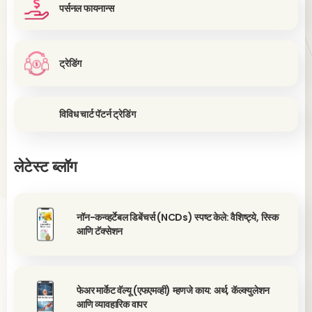
पर्सनल फायनान्स
ट्रेडिंग
विविध चार्ट पॅटर्न ट्रेडिंग
लेटेस्ट ब्लॉग
नॉन-कन्व्हर्टेबल डिबेंचर्स (NCDs) स्पष्ट केले: वैशिष्ट्ये, रिस्क
आणि टॅक्सेशन
फेअर मार्केट वॅल्यू (एफएमव्ही) म्हणजे काय: अर्थ, कॅल्क्युलेशन
आणि व्यावहारिक वापर