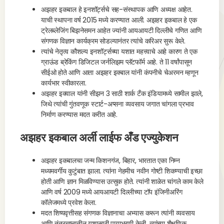
अझहर इकबाल हे इनशॉर्ट्सचे सह-संस्थापक आणि अध्यक्ष आहेत.
याची स्थापना वर्ष 2015 मध्ये करण्यात आली. अझहर इकबाल हे एक
ट्रेलब्लेजिंग बिझनेसमन आहेत ज्यांनी आयआयटी दिल्लीचे गणित आणि
संगणक विज्ञान कार्यक्रम सोडल्यानंतर त्यांचे करिअर सुरू केले.
त्यांचे नेतृत्व कौशल्य इनशॉर्ट्सच्या यशात महत्त्वाचे आहे कारण ते एक
ग्राऊंड ब्रेकिंग डिजिटल जर्नलिझम प्लॅटफॉर्म आहे. ते 11 वर्षांपासून
सीईओ होते आणि आता अझहर इक्बाल यांनी कंपनीचे चेअरमन म्हणून
कार्यभार स्वीकारला.
अझहर इक्वाल यांनी सीझन 3 साठी शार्क टँक इंडियामध्ये सामील झाले,
जिथे त्यांची गुंतवणूक स्टार्ट-अप्सना व्यवसाय जगात चांगला प्रभाव
निर्माण करण्यास मदत करीत आहे.
अझहर इकबाल अर्ली लाईफ अँड एज्युकेशन
अझहर इकबालचा जन्म किशनगंज, बिहार, भारतात एका निम्न
मध्यमवर्गीय कुटुंबात झाला. त्यांना नेहमीच नवीन गोष्टी शिकण्याची इच्छा
होती आणि ज्ञान मिळविण्यास उत्सुक होते. त्यांनी शाळेत चांगले काम केले
आणि वर्ष 2009 मध्ये आयआयटी दिल्लीच्या टॉप इंजिनीअरिंग
कॉलेजमध्ये प्रवेश केला.
मदत शिष्यवृत्तीसह संगणक विज्ञानाचा अभ्यास करून त्यांनी व्यवसाय
आणि तंत्रज्ञानातील यशासाठी पायाभरणी केली. त्यांच्या शैक्षणिक