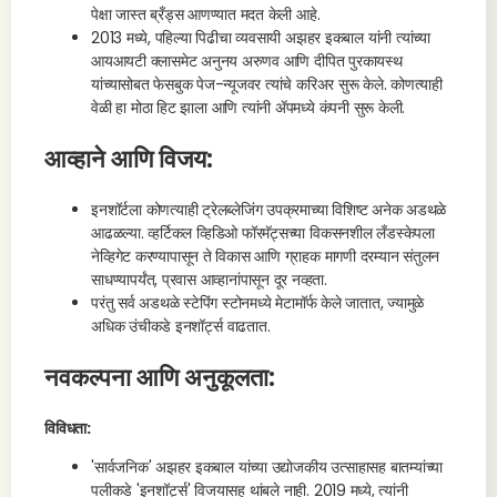
पेक्षा जास्त ब्रँड्स आणण्यात मदत केली आहे.
2013 मध्ये, पहिल्या पिढीचा व्यवसायी अझहर इकबाल यांनी त्यांच्या
आयआयटी क्लासमेट अनुनय अरुणव आणि दीपित पुरकायस्थ
यांच्यासोबत फेसबुक पेज-न्यूजवर त्यांचे करिअर सुरू केले. कोणत्याही
वेळी हा मोठा हिट झाला आणि त्यांनी ॲपमध्ये कंपनी सुरू केली.
आव्हाने आणि विजय:
इनशॉर्टला कोणत्याही ट्रेलब्लेजिंग उपक्रमाच्या विशिष्ट अनेक अडथळे
आढळल्या. व्हर्टिकल व्हिडिओ फॉरमॅट्सच्या विकसनशील लँडस्केपला
नेव्हिगेट करण्यापासून ते विकास आणि ग्राहक मागणी दरम्यान संतुलन
साधण्यापर्यंत, प्रवास आव्हानांपासून दूर नव्हता.
परंतु सर्व अडथळे स्टेपिंग स्टोनमध्ये मेटामॉर्फ केले जातात, ज्यामुळे
अधिक उंचीकडे इनशॉर्ट्स वाढतात.
नवकल्पना आणि अनुकूलता:
विविधता:
'सार्वजनिक' अझहर इकबाल यांच्या उद्योजकीय उत्साहासह बातम्यांच्या
पलीकडे 'इनशॉर्ट्स' विजयासह थांबले नाही. 2019 मध्ये, त्यांनी