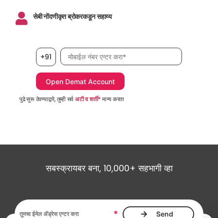
सेबी नोंदणीकृत ब्रोकरकडून सहाय्य
मोबाईल नंबर, आवश्यक
+91
पुढे सुरू ठेवण्याद्वारे, तुम्ही सर्व
अटी व शर्ती*
मान्य करता
सबस्क्रायबर बना, 10,000+ सहभागी व्हा
ईमेल ॲड्रेस, आवश्यक
*