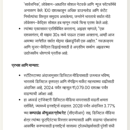
'सार्वजनिक', लोकेशन-आधारित सोशल नेटवर्क आणि न्यूज प्लॅटफॉर्मचे
अनावरण केले. 100 दशलक्षाहून अधिक डाउनलोड आणि कंटेंट
निर्मात्यांचा विस्तृत समुदाय असलेल्या, जनतेने भारताचे सर्वात मोठे
लोकेशन-केंद्रित सोशल हब म्हणून त्याचे चिन्ह प्राप्त केले आहे.
त्यांच्या प्रवासावर प्रतिबिंबित करताना, अझहर म्हणाले, "एक
दशकानंतर, मी माझ्या 30s मध्ये पाऊल टाकत असताना, आम्ही आज
आमच्या जागेतील सर्वात मोठ्या खेळाडूंपैकी एक आहोत." नवउपक्रम
आणि यूजर-केंद्रित डिझाईनसाठी हे अप्रतिम समर्पण अझहरच्या
उद्योजकीय धोरणाचे प्रतीक आहे.
प्रभाव आणि मान्यता:
स्टॅटिस्टाच्या अंदाजानुसार डिजिटल मीडियासाठी उज्ज्वल भविष्य,
भारताचे डिजिटल वृत्तपत्र आणि मॅगझिन मार्केट महत्त्वाच्या वाढीसाठी
अंदाजित आहे, 2024 पर्यंत महसूल ₹1,079.00 दशलक्ष पर्यंत
वाढण्याची अपेक्षा आहे.
हा अपवर्ड ट्रॅजेक्टरी डिजिटल मीडिया वापरासाठी वाढती क्षमता
दर्शविते, ज्यामध्ये इनशॉर्ट्स वाढतात. 2028 पर्यंत अंदाजित 3.77%
च्या
कम्पाउंड ॲन्युअल ग्रोथ रेट
(सीएजीआर) सह, डिजिटल मीडिया
क्षेत्र त्यांच्या फूटप्रिंटचा विस्तार करण्यासाठी आणि वाढत्या प्रेक्षकांना
आकर्षित करण्यासाठी इनशॉर्ट्स सारख्या ट्रेलब्लेझर्ससाठी पुरेशी संधी