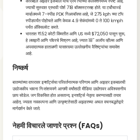
कारबद्दल अझहर इकबाल यांचे प्रेम त्यांच्या कलेक्शनमध्ये स्पष्ट आहे,
ज्याची सुरुवात प्रभावी पोर्श 718 बॉक्सस्टरसह होते. या टर्बोचार्ज्ड
मार्व्हलमध्ये 7-स्पीड PDK गिअरबॉक्स आहे, जे 275 kph च्या टॉप
स्पीडपर्यंत पोहोचते आणि केवळ 4.9 सेकंदांमध्ये 0 ते 100 kmph
पर्यंत ॲक्सिलरेट करते.
भारतात ₹1.52 कोटी किंमतीत आणि US मध्ये $72,050 पासून सुरू,
हे लक्झरी आणि पॉवरचे मिश्रण आहे, ज्यात 18'' अलॉय व्हील्स आणि
अपवादात्मक हाताळणी यासारख्या उल्लेखनीय वैशिष्ट्यांचा समावेश
आहे.
निष्कर्ष
बातम्यांच्या वापरावर इन्शॉर्ट्सचा परिवर्तनात्मक परिणाम आणि अझहर इकबालची
उद्योजकीय भावना निःसंशयपणे आगामी वर्षांसाठी मीडिया उद्योगावर अविश्वसनीय
छाप सोडेल. जग विकसित होत असताना, इनशॉर्ट्स नेतृत्व करण्यासाठी तयार
आहेत, ज्याला नवकल्पना आणि उत्कृष्टतेसाठी अझहरच्या अचल वचनबद्धतेद्वारे
मार्गदर्शन केले जाते.
नेहमी विचारले जाणारे प्रश्न (FAQs)