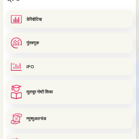
डेरिव्हेटिव्ह
गुंतवणूक
IPO
मूलभूत गोष्टी शिका
म्युच्युअल फंड