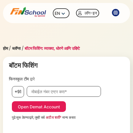
लॉग-इन
EN
होम
/
ब्लॉग्स
/
बॉटम फिशिंग: व्याख्या, धोरणे आणि उद्दिष्टे
बॉटम फिशिंग
फिनस्कूल टीम
द्वारे
मोबाईल नंबर, आवश्यक
+91
पुढे सुरू ठेवण्याद्वारे, तुम्ही सर्व
अटी व शर्ती*
मान्य करता