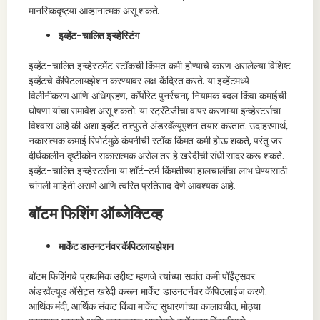
मानसिकदृष्ट्या आव्हानात्मक असू शकते.
इव्हेंट-चालित इन्व्हेस्टिंग
इव्हेंट-चालित इन्व्हेस्टमेंट स्टॉकची किंमत कमी होण्याचे कारण असलेल्या विशिष्ट
इव्हेंटचे कॅपिटलायझेशन करण्यावर लक्ष केंद्रित करते. या इव्हेंटमध्ये
विलीनीकरण आणि अधिग्रहण, कॉर्पोरेट पुनर्रचना, नियामक बदल किंवा कमाईची
घोषणा यांचा समावेश असू शकतो. या स्ट्रॅटेजीचा वापर करणाऱ्या इन्व्हेस्टर्सचा
विश्वास आहे की अशा इव्हेंट तात्पुरते अंडरवॅल्यूएशन तयार करतात. उदाहरणार्थ,
नकारात्मक कमाई रिपोर्टमुळे कंपनीची स्टॉक किंमत कमी होऊ शकते, परंतु जर
दीर्घकालीन दृष्टीकोन सकारात्मक असेल तर हे खरेदीची संधी सादर करू शकते.
इव्हेंट-चालित इन्व्हेस्टर्सना या शॉर्ट-टर्म किंमतीच्या हालचालींचा लाभ घेण्यासाठी
चांगली माहिती असणे आणि त्वरित प्रतिसाद देणे आवश्यक आहे.
बॉटम फिशिंग ऑब्जेक्टिव्ह
मार्केट डाउनटर्नवर कॅपिटलायझेशन
बॉटम फिशिंगचे प्राथमिक उद्दीष्ट म्हणजे त्यांच्या सर्वात कमी पॉईंट्सवर
अंडरवॅल्यूड ॲसेट्स खरेदी करून मार्केट डाउनटर्नवर कॅपिटलाईज करणे.
आर्थिक मंदी, आर्थिक संकट किंवा मार्केट सुधारणांच्या कालावधीत, मोठ्या