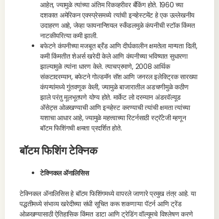
आहेत, ज्यामुळे त्यांच्या अंतिम रिकव्हरीवर बँकिंग होते. 1960 च्या
दशकात अमेरिकन एक्स्प्रेसमध्ये त्यांची इन्व्हेस्टमेंट हे एक उल्लेखनीय
उदाहरण आहे, जेव्हा फायनान्शियल स्कँडलमुळे कंपनीची स्टॉक किंमत
नाटकीयरित्या कमी झाली.
बफेटने कंपनीच्या मजबूत ब्रँड आणि दीर्घकालीन क्षमतेला मान्यता दिली,
कमी किंमतीत शेअर्स खरेदी केले आणि कंपनीच्या भविष्यात सुधारणा
झाल्यामुळे त्यांना धारण केले. त्याचप्रमाणे, 2008 आर्थिक
संकटादरम्यान, बफेटने गोल्डमॅन सॅश आणि जनरल इलेक्ट्रिक सारख्या
कंपन्यांमध्ये गुंतवणूक केली, ज्यामुळे बाजारातील अडचणीमुळे कठीण
झाले परंतु मूलभूतपणे योग्य होते. मार्केट लो दरम्यान अंडरवॅल्यूड
ॲसेट्स ओळखण्याची आणि इन्व्हेस्ट करण्याची त्यांची क्षमता त्यांच्या
यशाचा आधार आहे, ज्यामुळे महत्त्वाच्या रिटर्नसाठी स्ट्रॅटेजी म्हणून
बॉटम फिशिंगची क्षमता प्रदर्शित होते.
बॉटम फिशिंग टेक्निक
टेक्निकल ॲनालिसिस
टेक्निकल ॲनालिसिस हे बॉटम फिशिंगमध्ये वापरले जाणारे प्रमुख तंत्र आहे. या
पद्धतीमध्ये संभाव्य खरेदीच्या संधी सूचित करू शकणाऱ्या पॅटर्न आणि ट्रेंड
ओळखण्यासाठी ऐतिहासिक किंमत डाटा आणि ट्रेडिंग वॉल्यूमचे विश्लेषण करणे