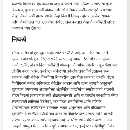
चक्रीय किंमतीच्या हालचालीचा अनुभव घेतात. संधी ओळखण्यासाठी तांत्रिक
विश्लेषण, पुरवठा-मागणी अंदाज आणि भौगोलिक राजकीय अंतर्दृष्टी वापरतात.
जेव्हा किंमती कमी होतात आणि जेव्हा किंमती रिकव्हर होतात, मार्केट सायकल
आणि किंमतीतील चढ-उतारांवर कॅपिटलाईज करतात तेव्हा ते कमोडिटी खरेदी
करण्याचे ध्येय ठेवतात.
निष्कर्ष
बॉटम फिशिंग ही एक सूक्ष्म इन्व्हेस्टमेंट स्ट्रॅटेजी आहे जी मार्केट डाउनटर्न
दरम्यान अंडरवॅल्यूड ॲसेट्स खरेदी करून महत्त्वाच्या रिटर्नची क्षमता प्रदान
करते. स्टॉक, बाँड्स किंवा कमोडिटी ओळखून जे त्यांच्या आंतरिक मूल्यापेक्षा कमी
ट्रेडिंग करीत आहेत, इन्व्हेस्टर मार्केटच्या तर्कसंगततेवर कॅपिटलाईज करू
शकतात आणि वेळेवर किंमतीच्या रिकव्हरीचा लाभ घेऊ शकतात. तथापि, बॉटम
फिशिंगमध्ये मार्केट अस्थिरता, वेळेतील आव्हाने आणि खऱ्या मूल्याचे अचूकपणे
मूल्यांकन करण्याच्या अडचणीसह अंतर्निहित जोखीमांचा समावेश होतो. यशस्वी
बॉटम फिशर्स आशादायक संधी ओळखण्यासाठी आणि या जोखीम प्रभावीपणे मॅनेज
करण्यासाठी तांत्रिक विश्लेषण, फंडामेंटल ॲनालिसिस आणि सेंटिमेंट
ॲनालिसिसचे कॉम्बिनेशन वापरतात. संयम, अनुशासन आणि दीर्घकालीन
दृष्टीकोन हे खालील मासेमारीच्या जटिलता नेव्हिगेट करण्यासाठी आणि यशस्वी
परिणाम प्राप्त करण्यासाठी महत्त्वाचे आहे. या धोरणाशी संबंधित जोखीम आणि
आव्हाने समजून घेऊन आणि संपूर्ण संशोधन करून, इन्व्हेस्टर माहितीपूर्ण निर्णय