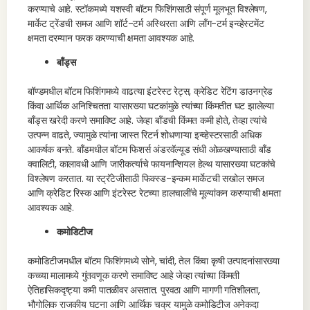
करण्याचे आहे. स्टॉकमध्ये यशस्वी बॉटम फिशिंगसाठी संपूर्ण मूलभूत विश्लेषण,
मार्केट ट्रेंडची समज आणि शॉर्ट-टर्म अस्थिरता आणि लाँग-टर्म इन्व्हेस्टमेंट
क्षमता दरम्यान फरक करण्याची क्षमता आवश्यक आहे.
बाँड्स
बॉण्डमधील बॉटम फिशिंगमध्ये वाढत्या इंटरेस्ट रेट्स, क्रेडिट रेटिंग डाउनग्रेड
किंवा आर्थिक अनिश्चितता यासारख्या घटकांमुळे त्यांच्या किंमतीत घट झालेल्या
बाँड्स खरेदी करणे समाविष्ट आहे. जेव्हा बाँडची किंमत कमी होते, तेव्हा त्यांचे
उत्पन्न वाढते, ज्यामुळे त्यांना जास्त रिटर्न शोधणाऱ्या इन्व्हेस्टरसाठी अधिक
आकर्षक बनते. बाँडमधील बॉटम फिशर्स अंडरवॅल्यूड संधी ओळखण्यासाठी बाँड
क्वालिटी, कालावधी आणि जारीकर्त्याचे फायनान्शियल हेल्थ यासारख्या घटकांचे
विश्लेषण करतात. या स्ट्रॅटेजीसाठी फिक्स्ड-इन्कम मार्केटची सखोल समज
आणि क्रेडिट रिस्क आणि इंटरेस्ट रेटच्या हालचालींचे मूल्यांकन करण्याची क्षमता
आवश्यक आहे.
कमोडिटीज
कमोडिटीजमधील बॉटम फिशिंगमध्ये सोने, चांदी, तेल किंवा कृषी उत्पादनांसारख्या
कच्च्या मालामध्ये गुंतवणूक करणे समाविष्ट आहे जेव्हा त्यांच्या किंमती
ऐतिहासिकदृष्ट्या कमी पातळीवर असतात. पुरवठा आणि मागणी गतिशीलता,
भौगोलिक राजकीय घटना आणि आर्थिक चक्र यामुळे कमोडिटीज अनेकदा