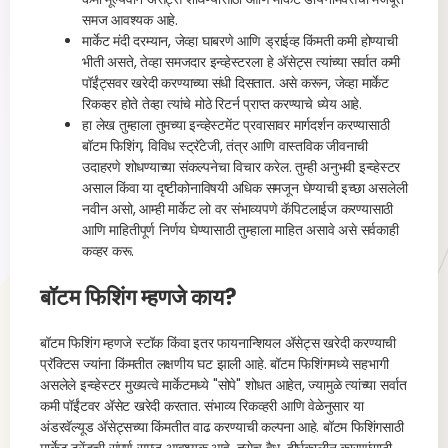
समज आवश्यक आहे.
मार्केट मंदी दरम्यान, जेव्हा घाबरणे आणि ड्राईव्ह किंमती कमी होण्याची
भीती असते, तेव्हा समजदार इन्व्हेस्टरला हे ॲसेट्स त्यांच्या सर्वात कमी
पॉईंट्सवर खरेदी करण्याच्या संधी दिसतात. असे करून, जेव्हा मार्केट
रिकव्हर होते तेव्हा त्यांचे मोठे रिटर्न प्राप्त करण्याचे ध्येय आहे.
हा लेख तुम्हाला तुमच्या इन्व्हेस्टमेंट प्रवासावर मार्गदर्शन करण्यासाठी
बॉटम फिशिंग, विविध स्ट्रॅटेजी, तंत्र आणि वास्तविक जीवनाची
उदाहरणे शोधण्याच्या संकल्पनेचा विचार करेल. तुम्ही अनुभवी इन्व्हेस्टर
असाल किंवा या दृष्टीकोनाविषयी अधिक समजून घेण्याची इच्छा असलेली
नवीन असो, आम्ही मार्केट लो वर संभाव्यपणे कॅपिटलाईज करण्यासाठी
आणि माहितीपूर्ण निर्णय घेण्यासाठी तुम्हाला माहित असावे असे सर्वकाही
कव्हर करू.
बॉटम फिशिंग म्हणजे काय?
बॉटम फिशिंग म्हणजे स्टॉक किंवा इतर फायनान्शियल ॲसेट्स खरेदी करण्याची
प्रॅक्टिस ज्यांना किंमतीत लक्षणीय घट झाली आहे. बॉटम फिशिंगमध्ये सहभागी
असलेले इन्व्हेस्टर मुख्यत्वे मार्केटमध्ये "सोपे" शोधत आहेत, ज्यामुळे त्यांच्या सर्वात
कमी पॉईंटवर ॲसेट खरेदी करतात. संभाव्य रिकव्हरी आणि वेळेनुसार या
अंडरवॅल्यूड ॲसेट्सच्या किंमतीत वाढ करण्याची कल्पना आहे. बॉटम फिशिंगसाठी