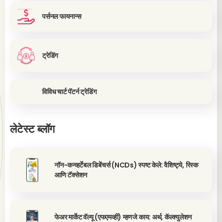
पर्सनल फायनान्स
ट्रेडिंग
विविध चार्ट पॅटर्न ट्रेडिंग
लेटेस्ट ब्लॉग
नॉन-कन्व्हर्टेबल डिबेंचर्स (NCDs) स्पष्ट केले: वैशिष्ट्ये, रिस्क
आणि टॅक्सेशन
फेअर मार्केट वॅल्यू (एफएमव्ही) म्हणजे काय: अर्थ, कॅल्क्युलेशन