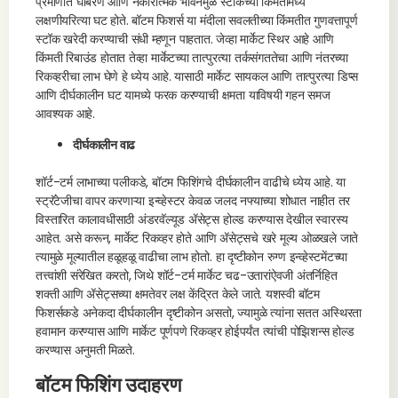
प्रमाणात घाबरणे आणि नकारात्मक भावनेमुळे स्टॉकच्या किंमतीमध्ये
लक्षणीयरित्या घट होते. बॉटम फिशर्स या मंदीला सवलतीच्या किंमतीत गुणवत्तापूर्ण
स्टॉक खरेदी करण्याची संधी म्हणून पाहतात. जेव्हा मार्केट स्थिर आहे आणि
किंमती रिबाउंड होतात तेव्हा मार्केटच्या तात्पुरत्या तर्कसंगततेचा आणि नंतरच्या
रिकव्हरीचा लाभ घेणे हे ध्येय आहे. यासाठी मार्केट सायकल आणि तात्पुरत्या डिप्स
आणि दीर्घकालीन घट यामध्ये फरक करण्याची क्षमता याविषयी गहन समज
आवश्यक आहे.
दीर्घकालीन वाढ
शॉर्ट-टर्म लाभाच्या पलीकडे, बॉटम फिशिंगचे दीर्घकालीन वाढीचे ध्येय आहे. या
स्ट्रॅटेजीचा वापर करणाऱ्या इन्व्हेस्टर केवळ जलद नफ्याच्या शोधात नाहीत तर
विस्तारित कालावधीसाठी अंडरवॅल्यूड ॲसेट्स होल्ड करण्यास देखील स्वारस्य
आहेत. असे करून, मार्केट रिकव्हर होते आणि ॲसेट्सचे खरे मूल्य ओळखले जाते
त्यामुळे मूल्यातील हळूहळू वाढीचा लाभ होतो. हा दृष्टीकोन रुग्ण इन्व्हेस्टमेंटच्या
तत्त्वांशी संरेखित करतो, जिथे शॉर्ट-टर्म मार्केट चढ-उतारांऐवजी अंतर्निहित
शक्ती आणि ॲसेट्सच्या क्षमतेवर लक्ष केंद्रित केले जाते. यशस्वी बॉटम
फिशर्सकडे अनेकदा दीर्घकालीन दृष्टीकोन असतो, ज्यामुळे त्यांना सतत अस्थिरता
हवामान करण्यास आणि मार्केट पूर्णपणे रिकव्हर होईपर्यंत त्यांची पोझिशन्स होल्ड
करण्यास अनुमती मिळते.
बॉटम फिशिंग उदाहरण