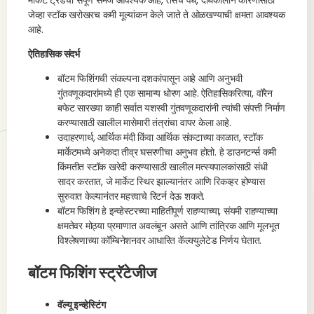
मार्केट ट्रेंडची संपूर्ण समज आवश्यक आहे, तसेच वैध, दीर्घकालीन कारणांसाठी
जेव्हा स्टॉक खरोखरच कमी मूल्यांकन केले जाते ते ओळखण्याची क्षमता आवश्यक
आहे.
ऐतिहासिक संदर्भ
बॉटम फिशिंगची संकल्पना दशकांपासून आहे आणि अनुभवी
गुंतवणूकदारांमध्ये ही एक सामान्य धोरण आहे. ऐतिहासिकरित्या, वॉरेन
बफेट सारख्या काही सर्वात यशस्वी गुंतवणूकदारांनी त्यांची संपत्ती निर्माण
करण्यासाठी खालील मासेमारी तंत्रांचा वापर केला आहे.
उदाहरणार्थ, आर्थिक मंदी किंवा आर्थिक संकटाच्या काळात, स्टॉक
मार्केटमध्ये अनेकदा तीव्र घसरणीचा अनुभव होतो. हे डाउनटर्न्स कमी
किंमतीत स्टॉक खरेदी करण्यासाठी खालील मत्स्यपालकांसाठी संधी
सादर करतात, जे मार्केट स्थिर झाल्यानंतर आणि रिकव्हर होण्यास
सुरुवात केल्यानंतर महत्त्वाचे रिटर्न देऊ शकते.
बॉटम फिशिंग हे इन्व्हेस्टरच्या माहितीपूर्ण राहण्याच्या, संयमी राहण्याच्या
क्षमतेवर मोठ्या प्रमाणात अवलंबून असते आणि तांत्रिक आणि मूलभूत
विश्लेषणाच्या कॉम्बिनेशनवर आधारित कॅल्क्युलेटेड निर्णय घेतात.
बॉटम फिशिंग स्ट्रॅटेजीज
वॅल्यू इन्व्हेस्टिंग