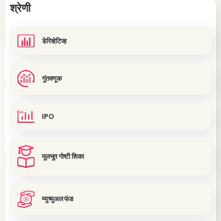
श्रेणी
डेरिव्हेटिव्ह
गुंतवणूक
IPO
मूलभूत गोष्टी शिका
म्युच्युअल फंड