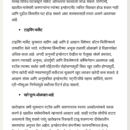
यासह विविध घटकांद्वारे मार्केट अस्थिरता चालवली जाऊ शकते. परिणामी,
खालील मासेमारी करणाऱ्यांना त्यांच्या इन्व्हेस्टमेंट त्वरित रिकव्हर होऊ शकत नाही
आणि पुढील किंमतीत घट होऊ शकते अशा शक्यतासाठी तयार असणे आवश्यक
आहे.
टाइमिंग मार्केट
टाइमिंग मार्केट कुख्यात कठीण आहे आणि हे आव्हान विशेषत: बॉटम फिशिंगमध्ये
उच्चारित केले जाते. स्टॉकच्या किंमतीच्या अचूक तळाशी ओळखणे हे विज्ञानापेक्षा
अधिक कला आहे. अगदी अनुभवी इन्व्हेस्टर देखील या पैलूसह संघर्ष करतात,
कारण त्यासाठी अनुभव, अंतर्दृष्टी आणि विश्लेषणाचे कॉम्बिनेशन आवश्यक आहे.
स्टॉक त्याच्या सर्वात कमी पॉईंटपर्यंत पोहोचण्यापूर्वी किंवा खूप उशीर होण्यापूर्वी,
योग्य खरेदी संधी गमावण्यापूर्वी मार्केटला चुकवणे खूप लवकर खरेदी करू शकते. हे
आव्हान संयम आणि अनुशासित इन्व्हेस्टमेंट स्ट्रॅटेजीचे महत्त्व दर्शविते, कारण
प्री-मॅच्युअर निर्णयांमुळे सर्वोत्तम रिटर्न होऊ शकतो.
खरे मूल्य ओळखत आहे
खरोखरच कमी मूल्यवान स्टॉक आणि कारणास्तव स्वस्त असलेल्यांमध्ये फरक
करणे हे खालील मासेमारीमध्ये महत्त्वाचे आव्हान आहे. काही स्टॉक सोयीचे वाटत
असल्याचे दिसू शकते परंतु खरोखरच रिकव्हरी टाळू शकणाऱ्या दीर्घकालीन
समस्यांचा अनुभव घेत आहेत. इन्व्हेस्टर्सना कंपनीच्या फायनान्शियल हेल्थ,