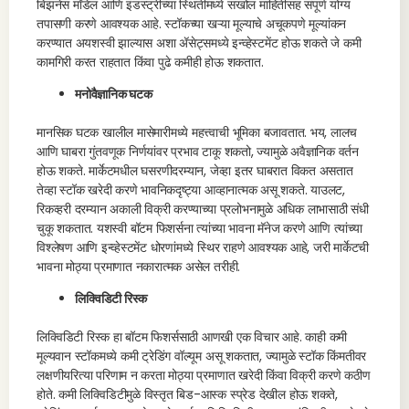
बिझनेस मॉडेल आणि इंडस्ट्रीच्या स्थितीमध्ये सखोल माहितीसह संपूर्ण योग्य
तपासणी करणे आवश्यक आहे. स्टॉकच्या खऱ्या मूल्याचे अचूकपणे मूल्यांकन
करण्यात अयशस्वी झाल्यास अशा ॲसेट्समध्ये इन्व्हेस्टमेंट होऊ शकते जे कमी
कामगिरी करत राहतात किंवा पुढे कमीही होऊ शकतात.
मनोवैज्ञानिक घटक
मानसिक घटक खालील मासेमारीमध्ये महत्त्वाची भूमिका बजावतात. भय, लालच
आणि घाबरा गुंतवणूक निर्णयांवर प्रभाव टाकू शकतो, ज्यामुळे अवैज्ञानिक वर्तन
होऊ शकते. मार्केटमधील घसरणीदरम्यान, जेव्हा इतर घाबरात विकत असतात
तेव्हा स्टॉक खरेदी करणे भावनिकदृष्ट्या आव्हानात्मक असू शकते. याउलट,
रिकव्हरी दरम्यान अकाली विक्री करण्याच्या प्रलोभनामुळे अधिक लाभासाठी संधी
चुकू शकतात. यशस्वी बॉटम फिशर्सना त्यांच्या भावना मॅनेज करणे आणि त्यांच्या
विश्लेषण आणि इन्व्हेस्टमेंट धोरणांमध्ये स्थिर राहणे आवश्यक आहे, जरी मार्केटची
भावना मोठ्या प्रमाणात नकारात्मक असेल तरीही.
लिक्विडिटी रिस्क
लिक्विडिटी रिस्क हा बॉटम फिशर्ससाठी आणखी एक विचार आहे. काही कमी
मूल्यवान स्टॉकमध्ये कमी ट्रेडिंग वॉल्यूम असू शकतात, ज्यामुळे स्टॉक किंमतीवर
लक्षणीयरित्या परिणाम न करता मोठ्या प्रमाणात खरेदी किंवा विक्री करणे कठीण
होते. कमी लिक्विडिटीमुळे विस्तृत बिड-आस्क स्प्रेड देखील होऊ शकते,