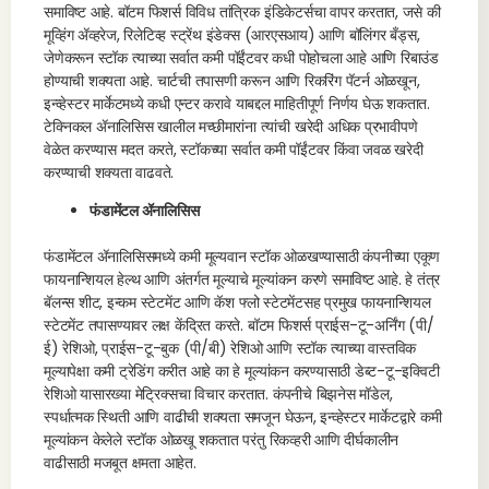
समाविष्ट आहे. बॉटम फिशर्स विविध तांत्रिक इंडिकेटर्सचा वापर करतात, जसे की
मूव्हिंग ॲव्हरेज, रिलेटिव्ह स्ट्रेंथ इंडेक्स (आरएसआय) आणि बॉलिंगर बँड्स,
जेणेकरून स्टॉक त्याच्या सर्वात कमी पॉईंटवर कधी पोहोचला आहे आणि रिबाउंड
होण्याची शक्यता आहे. चार्टची तपासणी करून आणि रिकरिंग पॅटर्न ओळखून,
इन्व्हेस्टर मार्केटमध्ये कधी एन्टर करावे याबद्दल माहितीपूर्ण निर्णय घेऊ शकतात.
टेक्निकल ॲनालिसिस खालील मच्छीमारांना त्यांची खरेदी अधिक प्रभावीपणे
वेळेत करण्यास मदत करते, स्टॉकच्या सर्वात कमी पॉईंटवर किंवा जवळ खरेदी
करण्याची शक्यता वाढवते.
फंडामेंटल ॲनालिसिस
फंडामेंटल ॲनालिसिसमध्ये कमी मूल्यवान स्टॉक ओळखण्यासाठी कंपनीच्या एकूण
फायनान्शियल हेल्थ आणि अंतर्गत मूल्याचे मूल्यांकन करणे समाविष्ट आहे. हे तंत्र
बॅलन्स शीट, इन्कम स्टेटमेंट आणि कॅश फ्लो स्टेटमेंटसह प्रमुख फायनान्शियल
स्टेटमेंट तपासण्यावर लक्ष केंद्रित करते. बॉटम फिशर्स प्राईस-टू-अर्निंग (पी/
ई) रेशिओ, प्राईस-टू-बुक (पी/बी) रेशिओ आणि स्टॉक त्याच्या वास्तविक
मूल्यापेक्षा कमी ट्रेडिंग करीत आहे का हे मूल्यांकन करण्यासाठी डेब्ट-टू-इक्विटी
रेशिओ यासारख्या मेट्रिक्सचा विचार करतात. कंपनीचे बिझनेस मॉडेल,
स्पर्धात्मक स्थिती आणि वाढीची शक्यता समजून घेऊन, इन्व्हेस्टर मार्केटद्वारे कमी
मूल्यांकन केलेले स्टॉक ओळखू शकतात परंतु रिकव्हरी आणि दीर्घकालीन
वाढीसाठी मजबूत क्षमता आहेत.