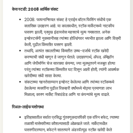
केस स्टडी: 2008 आर्थिक संकट
2008. फायनान्शियल संकट हे प्राईम बॉटम फिशिंग संधीचे एक
क्लासिक उदाहरण आहे. या कालावधीत, स्टॉक मार्केटमध्ये नाटकीय
घसरण झाली, प्रमुख इंडायसेस महत्त्वाचे मूल्य गमावतात. अनेक
इन्व्हेस्टर्सनी नुकसानीसह त्यांच्या होल्डिंगवर भयभीत झाला आणि विक्री
केली, पुढील किंमतीत घसरण झाली.
तथापि, अत्यंत सवलतीच्या किंमतीत उच्च-दर्जाचे स्टॉक खरेदी
करण्याची संधी म्हणून हे जाणून घेतले. उदाहरणार्थ, ॲपल, ॲमेझॉन
आणि जेपीमॉर्गन चेज सारख्या कंपन्या, ज्या मूलभूतपणे मजबूत होत्या
परंतु त्यांच्या स्टॉकच्या किंमतीत घट दिसून आली होती, त्यांनी आकर्षक
खरेदीच्या संधी सादर केल्या.
संकटाच्या गहनतेदरम्यान इन्व्हेस्ट केलेल्या आणि त्यांच्या स्टॉकमध्ये
ठेवलेल्या व्यक्तींना पुढील रिकव्हरी वर्षांमध्ये मोठ्या प्रमाणात लाभ
मिळाला, कारण मार्केट रिबाउंडेड आणि या कंपन्यांचे मूल्य वाढले.
रिअल-लाईफ यशोगाथा
इतिहासातील सर्वात प्रसिद्ध गुंतवणूकदारांपैकी एक वॉरेन बफेट, त्याच्या
तळाशी मासेमारीच्या कौशल्यासाठी ओळखले जाते. मार्केटमधील
घसरणीदरम्यान, बफेटने सातत्याने अंडरवॅल्यूड स्टॉक खरेदी केले