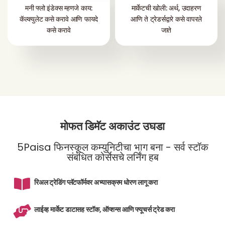
मनी फ्लो इंडेक्स म्हणजे काय:
मार्केटची खोली: अर्थ, उदाहरण
कॅल्क्युलेट कसे करावे आणि फायदे
आणि ते ट्रेडर्सद्वारे कसे वापरले
कसे करावे
जाते
मोफत डिमॅट अकाउंट उघडा
5Paisa फिनस्कूल कम्युनिटीचा भाग बना - सर्व स्टॉक
संबंधित कोर्सेसचे लर्निंग हब
रिअल ट्रेडिंग प्लॅटफॉर्मवर अभ्यासक्रम धोरण लागू करा
लाईव्ह मार्केट डाटासह स्टॉक, ऑप्शन्स आणि फ्यूचर्स ट्रेड करा