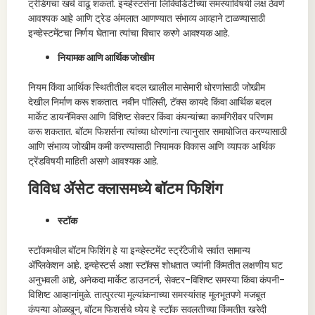
ट्रेडिंगचा खर्च वाढू शकतो. इन्व्हेस्टर्सना लिक्विडिटीच्या समस्यांविषयी लक्ष ठेवणे
आवश्यक आहे आणि ट्रेड अंमलात आणण्यात संभाव्य आव्हाने टाळण्यासाठी
इन्व्हेस्टमेंटचा निर्णय घेताना त्यांचा विचार करणे आवश्यक आहे.
नियामक आणि आर्थिक जोखीम
नियम किंवा आर्थिक स्थितीतील बदल खालील मासेमारी धोरणांसाठी जोखीम
देखील निर्माण करू शकतात. नवीन पॉलिसी, टॅक्स कायदे किंवा आर्थिक बदल
मार्केट डायनॅमिक्स आणि विशिष्ट सेक्टर किंवा कंपन्यांच्या कामगिरीवर परिणाम
करू शकतात. बॉटम फिशर्सना त्यांच्या धोरणांना त्यानुसार समायोजित करण्यासाठी
आणि संभाव्य जोखीम कमी करण्यासाठी नियामक विकास आणि व्यापक आर्थिक
ट्रेंडविषयी माहिती असणे आवश्यक आहे.
विविध ॲसेट क्लासमध्ये बॉटम फिशिंग
स्टॉक
स्टॉकमधील बॉटम फिशिंग हे या इन्व्हेस्टमेंट स्ट्रॅटेजीचे सर्वात सामान्य
ॲप्लिकेशन आहे. इन्व्हेस्टर्स अशा स्टॉक्स शोधतात ज्यांनी किंमतीत लक्षणीय घट
अनुभवली आहे, अनेकदा मार्केट डाउनटर्न, सेक्टर-विशिष्ट समस्या किंवा कंपनी-
विशिष्ट आव्हानांमुळे. तात्पुरत्या मूल्यांकनाच्या समस्यांसह मूलभूतपणे मजबूत
कंपन्या ओळखून, बॉटम फिशर्सचे ध्येय हे स्टॉक सवलतीच्या किंमतीत खरेदी