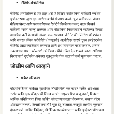
सेंटिमेंट ॲनालिसिस
सेंटिमेंट ॲनालिसिस हे एक तंत्र आहे जे विशिष्ट स्टॉक किंवा मार्केटशी संबंधित
इन्व्हेस्टरच्या एकूण मूड आणि भावनांचे मोजमाप करते. न्यूज आर्टिकल्स, सोशल
मीडिया पोस्ट आणि फायनान्शियल रिपोर्टचे विश्लेषण करून, बॉटम फिशर्स
मार्केटची भावना समजू शकतात आणि भीती किंवा निराशावादाने स्टॉकच्या किंमती
अत्यधिक कमी केल्याची ओळख करू शकतात. सेंटिमेंट ॲनालिसिस सॉफ्टवेअर
आणि नॅचरल लँग्वेज प्रोसेसिंग (एनएलपी) अल्गोरिदम सारखे टूल्स इन्व्हेस्टर्सना
सेंटिमेंट डाटा क्वांटिफाय करण्यास आणि अर्थ लावण्यास मदत करतात. अत्यंत
नकारात्मक भावना ओळखणे खरेदीच्या संधीचे संकेत देऊ शकते, कारण अतिशय
निराशावादी दृष्टीकोन अनेकदा मूलभूतपणे योग्य स्टॉकचे कमी मूल्यांकन करतात.
जोखीम आणि आव्हाने
मार्केट अस्थिरता
बॉटम फिशिंगशी संबंधित प्राथमिक जोखीमांपैकी एक म्हणजे मार्केट अस्थिरता.
स्टॉक आणि इतर ॲसेट्सची किंमत अत्यंत अप्रत्याशित असू शकते, विशेषत:
आर्थिक अनिश्चितता किंवा आर्थिक संकटाच्या कालावधीदरम्यान. संभाव्य बॉटम
ओळखल्यानंतरही, किंमती कमी होणे सुरू ठेवू शकतात, ज्यामुळे लक्षणीय नुकसान
होऊ शकते. आर्थिक निर्देशक, भौगोलिक राजकीय घटना आणि इन्व्हेस्टरची भावना