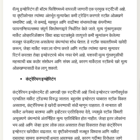
वॅल्यू इन्व्हेस्टिंग ही बॉटम फिशिंगमध्ये वापरली जाणारी एक प्रमुख स्ट्रॅटेजी आहे.
या दृष्टीकोनात त्यांच्या अंतर्भूत मूल्यापेक्षा कमी ट्रेडिंग करणारे स्टॉक ओळखणे
समाविष्ट आहे, जे कमाई, महसूल आणि वाढीच्या संभाव्यतेसह कंपनीच्या
फायनान्शियल्सच्या संपूर्ण विश्लेषणाद्वारे निर्धारित केले जाते. मूल्य गुंतवणूकदार
मार्केट ओव्हररिॲक्शन किंवा बाह्य घटकांमुळे तात्पुरते कमी मूल्यांकन केलेल्या
मजबूत फंडामेंटल्स असलेल्या कंपन्यांचा शोध घेतात. हे स्टॉक सवलतीमध्ये खरेदी
करून, जेव्हा मार्केट स्वत:ला योग्य करते आणि स्टॉक त्यांच्या खऱ्या मूल्यावर
रिटर्न करतात तेव्हा इन्व्हेस्टरचे ध्येय नफा घेणे आहे. यशस्वी मूल्य गुंतवणूकीची
महत्त्वाची बाब कठोर संशोधन आणि संयम आहे, कारण मार्केटला स्टॉकचे खरे मूल्य
ओळखण्यासाठी वेळ लागू शकतो.
कंट्रेरियन इन्व्हेस्टिंग
कंट्रेरियन इन्व्हेस्टमेंट ही आणखी एक स्ट्रॅटेजी आहे जिथे इन्व्हेस्टर जाणीवपूर्वक
प्रचलित मार्केट ट्रेंडच्या विरुद्ध जातात. बहुतांश इन्व्हेस्टर घाबरात स्टॉक विकत
असताना, कंट्रॅरियन्स हे खरेदी करण्याची संधी म्हणून पाहतात. ते मानतात की
मार्केट अनेकदा बातम्या आणि इव्हेंटवर प्रतिक्रिया देते, ज्यामुळे स्टॉक किंमती
अचूकपणे कंपन्यांचे अंतर्निहित मूल्य प्रतिबिंबित होत नाहीत. जेव्हा इतर लोकांना
भय आहे आणि जेव्हा इतर लोक लाल असतात तेव्हा विकतात तेव्हा कंट्रेरियन
इन्व्हेस्टर खरेदीवर वाढतात. या दृष्टीकोनासाठी मजबूत विश्वास आणि मार्केट
दबावाचा सामना करण्याची क्षमता आवश्यक आहे, कारण गर्दीच्या विरोधात जाणे