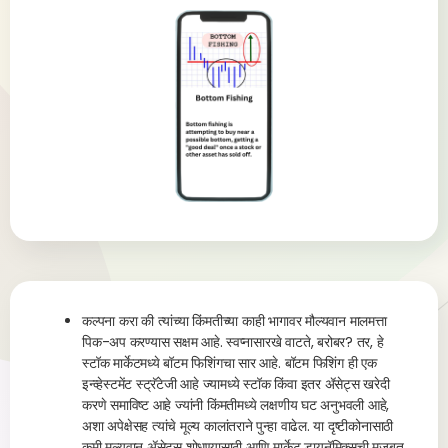
कल्पना करा की त्यांच्या किंमतीच्या काही भागावर मौल्यवान मालमत्ता
पिक-अप करण्यास सक्षम आहे. स्वप्नासारखे वाटते, बरोबर? तर, हे
स्टॉक मार्केटमध्ये बॉटम फिशिंगचा सार आहे. बॉटम फिशिंग ही एक
इन्व्हेस्टमेंट स्ट्रॅटेजी आहे ज्यामध्ये स्टॉक किंवा इतर ॲसेट्स खरेदी
करणे समाविष्ट आहे ज्यांनी किंमतीमध्ये लक्षणीय घट अनुभवली आहे,
अशा अपेक्षेसह त्यांचे मूल्य कालांतराने पुन्हा वाढेल. या दृष्टीकोनासाठी
कमी मूल्यवान ॲसेट्स शोधण्यासाठी आणि मार्केट डायनॅमिक्सची मजबूत