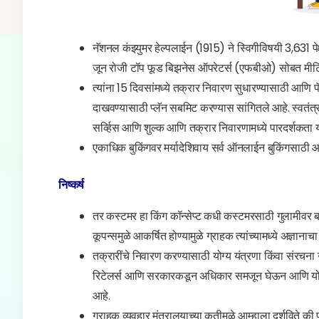
नॅशनल कंझ्युमर हेल्पलाईन (1915) ने स्विगीविषयी 3,631 प
जून रोजी टॉप फूड बिझनेस ऑपरेटर्स (एफबीओ) सोबत मीटि
त्यांना 15 दिवसांमध्ये तक्रार निवारण सुधारण्यासाठी आणि प
दाखवण्यासाठी प्लॅन सबमिट करण्यास सांगितले आहे. स्वतंत्र
सर्व्हिस आणि शुल्क आणि तक्रार निवारणामध्ये पारदर्शकता
एकाधिक बुकिंगवर मर्यादेशिवाय सर्व ऑनलाईन बुकिंगसाठी आ
निष्कर्ष
तर कस्टमर हा किंग कॉन्सेप्ट कधी कस्टमरसाठी गुलाम
कूपन्समुळे आकर्षित होण्यामुळे ग्राहक त्यांच्यामध्ये अज्ञानाचा
तक्रारींचे निवारण करण्यासाठी योग्य यंत्रणा किंवा संरचना
रिटेलर्स आणि सरकारकडून अधिकार समजून घेऊन आणि योग्य उ
आहे.
ग्राहक व्यवहार मंत्रालयाच्या कृतीमुळे आम्हाला दर्शविते क