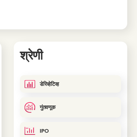
श्रेणी
डेरिव्हेटिव्ह
गुंतवणूक
IPO