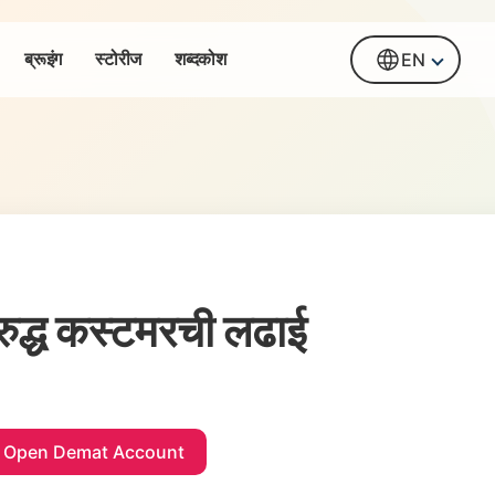
ब्रूइंग
स्टोरीज
शब्दकोश
EN
विरुद्ध कस्टमरची लढाई