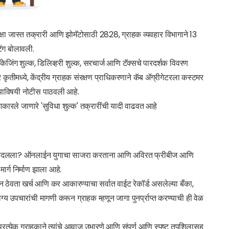
ेक्षा जास्त तक्रारी आणि झोमॅटोसाठी 2828, ग्राहक व्यवहार विभागाने 13
ंग बोलावली.
ॅकेजिंग शुल्क, डिलिव्हरी शुल्क, सरचार्ज आणि टॅक्सचे पारदर्शक विवरण
 कृतीमध्ये, केंद्रीय ग्राहक संरक्षण प्राधिकरणाने कॅब ॲग्रीगेटरला कस्टमर
 याविषयी नोटीस पाठवली आहे.
कारले जाणारे 'सुविधा शुल्क' तक्रारींची यादी वाढवत आहे
ीवर बदलला? ऑनलाईन युगाचा साजरा करताना आणि अविरत फ्रीबीज आणि
 मार्ग निर्माण झाला आहे.
 न ठेवता खर्च आणि कर आकारण्याचा सर्वात वाईट रेकॉर्ड असलेल्या बँका,
पचारांची मागणी करून ग्राहक म्हणून जागा पुनर्प्राप्त करण्याची ही वेळ
ी प्रत्येक ग्राहकाने त्यांचे आवाज उभारणे आणि संपूर्ण आणि स्पष्ट तपशिलासह