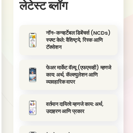
लेटेस्ट ब्लॉग
नॉन-कन्व्हर्टेबल डिबेंचर्स (NCDs)
स्पष्ट केले: वैशिष्ट्ये, रिस्क आणि
टॅक्सेशन
फेअर मार्केट वॅल्यू (एफएमव्ही) म्हणजे
काय: अर्थ, कॅल्क्युलेशन आणि
व्यावहारिक वापर
वर्तमान दायित्वे म्हणजे काय: अर्थ,
उदाहरण आणि प्रकार