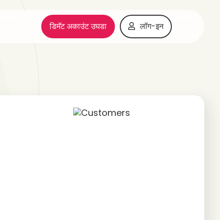
डिमॅट अकाउंट उघडा
लॉग-इन