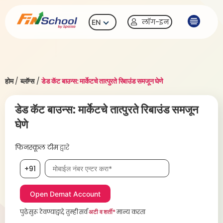
लॉग-इन
EN
होम
/
ब्लॉग्स
/
डेड कॅट बाउन्स: मार्केटचे तात्पुरते रिबाउंड समजून घेणे
डेड कॅट बाउन्स: मार्केटचे तात्पुरते रिबाउंड समजून
घेणे
फिनस्कूल टीम
द्वारे
मोबाईल नंबर, आवश्यक
+91
पुढे सुरू ठेवण्याद्वारे, तुम्ही सर्व
अटी व शर्ती*
मान्य करता