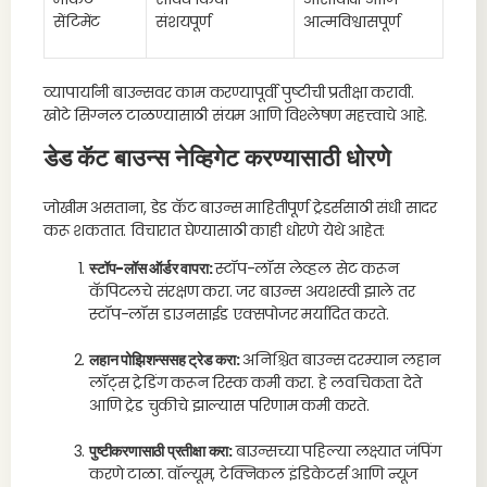
सेंटिमेंट
संशयपूर्ण
आत्मविश्वासपूर्ण
व्यापार्यांनी बाउन्सवर काम करण्यापूर्वी पुष्टीची प्रतीक्षा करावी.
खोटे सिग्नल टाळण्यासाठी संयम आणि विश्लेषण महत्त्वाचे आहे.
डेड कॅट बाउन्स नेव्हिगेट करण्यासाठी धोरणे
जोखीम असताना, डेड कॅट बाउन्स माहितीपूर्ण ट्रेडर्ससाठी संधी सादर
करू शकतात. विचारात घेण्यासाठी काही धोरणे येथे आहेत:
स्टॉप-लॉस ऑर्डर वापरा:
स्टॉप-लॉस लेव्हल सेट करून
कॅपिटलचे संरक्षण करा. जर बाउन्स अयशस्वी झाले तर
स्टॉप-लॉस डाउनसाईड एक्सपोजर मर्यादित करते.
लहान पोझिशन्ससह ट्रेड करा:
अनिश्चित बाउन्स दरम्यान लहान
लॉट्स ट्रेडिंग करून रिस्क कमी करा. हे लवचिकता देते
आणि ट्रेड चुकीचे झाल्यास परिणाम कमी करते.
पुष्टीकरणासाठी प्रतीक्षा करा:
बाउन्सच्या पहिल्या लक्ष्यात जंपिंग
करणे टाळा. वॉल्यूम, टेक्निकल इंडिकेटर्स आणि न्यूज