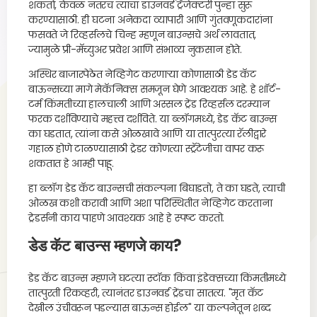
शकतो, केवळ नंतरच त्यांचा डाउनवर्ड ट्रॅजेक्टरी पुन्हा सुरू
करण्यासाठी. ही घटना अनेकदा व्यापारी आणि गुंतवणूकदारांना
फसवते जे रिव्हर्सलचे चिन्ह म्हणून बाउन्सचे अर्थ लावतात,
ज्यामुळे प्री-मॅच्युअर प्रवेश आणि संभाव्य नुकसान होते.
अस्थिर बाजारपेठेत नेव्हिगेट करणाऱ्या कोणासाठी डेड कॅट
बाऊन्सच्या मागे मेकॅनिक्स समजून घेणे आवश्यक आहे. हे शॉर्ट-
टर्म किंमतीच्या हालचाली आणि अस्सल ट्रेंड रिव्हर्सल दरम्यान
फरक दर्शविण्याचे महत्त्व दर्शविते. या ब्लॉगमध्ये, डेड कॅट बाउन्स
का घडतात, त्यांना कसे ओळखावे आणि या तात्पुरत्या रॅलीद्वारे
गहाळ होणे टाळण्यासाठी ट्रेडर कोणत्या स्ट्रॅटेजीचा वापर करू
शकतात हे आम्ही पाहू.
हा ब्लॉग डेड कॅट बाउन्सची संकल्पना बिघाडतो, ते का घडते, त्याची
ओळख कशी करावी आणि अशा परिस्थितीत नेव्हिगेट करताना
ट्रेडर्सनी काय पाहणे आवश्यक आहे हे स्पष्ट करतो.
डेड कॅट बाउन्स म्हणजे काय?
डेड कॅट बाउन्स म्हणजे घटत्या स्टॉक किंवा इंडेक्सच्या किंमतीमध्ये
तात्पुरती रिकव्हरी, त्यानंतर डाउनवर्ड ट्रेंडचा सातत्य. "मृत कॅट
देखील उंचीवरून पडल्यास बाऊन्स होईल" या कल्पनेतून शब्द