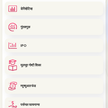
डेरिव्हेटिव्ह
गुंतवणूक
IPO
मूलभूत गोष्टी शिका
म्युच्युअल फंड
पर्सनल फायनान्स