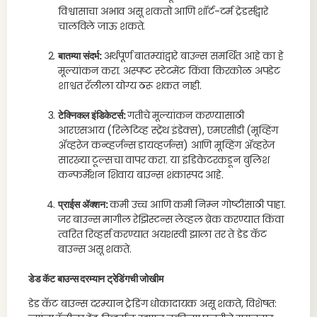
विश्वासाचा अभाव असू शकतो आणि शॉर्ट-टर्म ट्रेडर्सद्वारे
चालविले जाऊ शकते.
बातम्या संदर्भ:
अर्थपूर्ण बातम्यांद्वारे बाउन्स समर्थित आहे का हे
मूल्यांकन करा. अस्पष्ट स्टेटमेंट किंवा किरकोळ अपडेट
शाश्वत रॅलीला योग्य ठरू शकत नाही.
टेक्निकल इंडिकेटर्स:
गतीचे मूल्यांकन करण्यासाठी
आरएसआय (रिलेटिव्ह स्ट्रेंथ इंडेक्स), एमएसीडी (मूव्हिंग
ॲव्हरेज कन्व्हर्जन्स डायव्हर्जन्स) आणि मूव्हिंग ॲव्हरेज
सारख्या टूल्सचा वापर करा. या इंडिकेटरकडून बुलिश
कन्फर्मेशन शिवाय बाउन्स शंकास्पद आहे.
प्राईस ॲक्शन:
कमी उच्च आणि कमी निम्न गोष्टींसाठी पाहा.
जर बाउन्स मागील रेझिस्टन्स लेव्हल ब्रेक करण्यात किंवा
त्वरित रिव्हर्स करण्यात अयशस्वी झाला तर ते डेड कॅट
बाउन्स असू शकते.
डेड कॅट बाउन्स दरम्यान ट्रेडिंगची जोखीम
डेड कॅट बाउन्स दरम्यान ट्रेडिंग धोकादायक असू शकते, विशेषत: