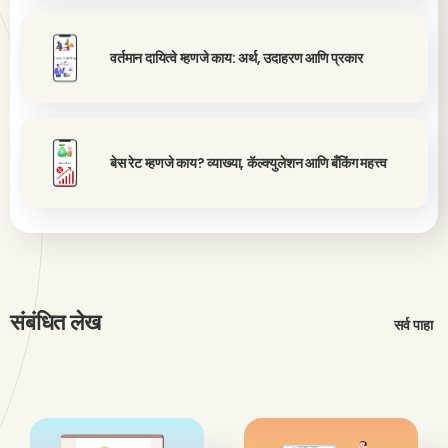
वर्तमान दायित्वे म्हणजे काय: अर्थ, उदाहरण आणि प्रकार
बेस रेट म्हणजे काय? व्याख्या, कॅल्क्युलेशन आणि बँकिंग महत्त्व
संबंधित लेख
सर्व पाहा