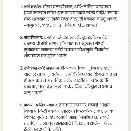
शॉर्ट कव्हरिंग:
तीक्ष्ण घसरणीनंतर, शॉर्ट-सेलिंग करणाऱ्या
ट्रेडर्स नफ्यात लॉक-इन करण्यासाठी त्यांची पोझिशन्स बंद
करू शकतात. ही खरेदी कृती तात्पुरती किंमती वाढवू शकते,
ज्यामुळे रिकव्हरीचा भ्रम निर्माण होऊ शकतो.
सौदा शिकवणे:
काही इन्व्हेस्टर अंडरवॅल्यूड स्टॉक खरेदी
करण्याची संधी म्हणून ड्रॉप पाहतात. मूलभूत गोष्टी
सुधारल्या नसल्या तरीही त्यांच्या प्रवेशामुळे किंमतीत
थोडक्यात वाढ होऊ शकते.
टेक्निकल सपोर्ट लेव्हल:
मागील कमी किंवा मूव्हिंग ॲव्हरेज
यासारख्या अनुभवलेल्या सपोर्ट लेव्हलवर किंमती बाउन्स
होऊ शकतात. हे तांत्रिक संकेत खरेदीदारांना आकर्षित
करतात, परंतु बाउन्सला ताकद किंवा वॉल्यूमचा अभाव
असू शकतो.
बातम्या-चालित आशावाद:
सरकारी स्टेटमेंट, कमाई आश्चर्य
किंवा पॉलिसी बदल यासारख्या किरकोळ सकारात्मक
विकासामुळे इन्व्हेस्टरमध्ये आशा निर्माण होऊ शकते.
तथापि, जर व्यापक समस्यांचे निराकरण झाले नाही तर
रॅली जलदपणे फेड होते.