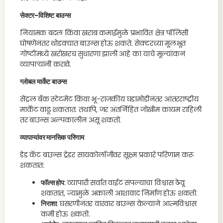
सेक्टर-विशिष्ट बाउन्स
नियामक बदल किंवा खराब कमाईमुळे प्रभावित क्षेत्र पॉलिसी
घोषणेनंतर थोडक्यात बाउन्स होऊ शकते. सेक्टरच्या मूलभूत
गोष्टींमध्ये खरोखरच सुधारणा झाली आहे का याचे मूल्यांकन
व्यापाऱ्यांनी करावे.
ग्लोबल मार्केट बाउन्स
सेंट्रल बँक स्टेटमेंट किंवा भू-राजकीय घडामोडीनंतर आंतरराष्ट्रीय
मार्केट वाढू शकतात. तथापि, जर अंतर्निहित जोखीम कायम राहिली
तर बाउन्स अल्पकालीन असू शकतो.
व्यापाऱ्यांवर मानसिक परिणाम
डेड कॅट बाउन्स ट्रेडर सायकोलॉजीवर सूक्ष्म प्रकारे परिणाम करू
शकतात:
फॉल्स होप
: व्यापारी सर्वात वाईट संपल्याचा विश्वास ठेवू
शकतात, ज्यामुळे अकाली आशावाद निर्माण होऊ शकतो.
निराशा
: घसरणीनंतर वारंवार बाउन्स केल्याने आत्मविश्वास
कमी होऊ शकतो.