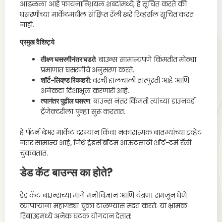
आढळला आहे फायनान्शियल शब्दांमध्ये, हे सूचित करते की
घसरणीच्या मार्केटमधील संक्षिप्त रॅली खरे रिव्हर्सल सूचित करत
नाही.
प्रमुख वैशिष्ट्ये
तीक्ष्ण घसरणीनंतर घडते
: बाउन्स सामान्यपणे किंमतीत मोठ्या
प्रमाणात घसरणीचे अनुसरण करते.
शॉर्ट-लिव्ह्ड रिकव्हरी
: वरची हालचाली तात्पुरती आहे आणि
अनेकदा दिशाभूल करणारी आहे.
त्यानंतर पुढील घसरण
: बाउन्स नंतर किंमती त्यांच्या डाउनवर्ड
ट्रॅजेक्टरीला पुन्हा सुरू करतात.
हे पॅटर्न बेअर मार्केट दरम्यान किंवा नकारात्मक बातम्यांच्या इव्हेंट
नंतर सामान्य आहे, जिथे ट्रेडर्स बॉटम आऊटसाठी शॉर्ट-टर्म रॅली
चुकवतात.
डेड कॅट बाउन्स का होते?
डेड कॅट बाउन्सच्या मागे मनोविज्ञान आणि यंत्रणा समजून घेणे
व्यापाऱ्यांना महागड्या चुका टाळण्यास मदत करते. या भ्रामक
रिबाउंडमध्ये अनेक घटक योगदान देतात: