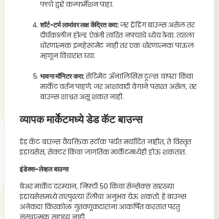
फ्लो द्वारे कन्फर्मेशन पाहा.
शॉर्ट-टर्म लाभांवर लक्ष केंद्रित करा:
जर ट्रेडिंग बाउन्स असेल तर
दीर्घकालीन होल्ड ऐवजी त्वरित नफ्याचे ध्येय ठेवा. त्याला
धोरणात्मक इन्व्हेस्टमेंट नाही तर एक धोरणात्मक पाऊल
म्हणून विचारात घ्या.
भावना मॉनिटर करा:
सेंटिमेंट ॲनालिसिस टूल्स वापरा किंवा
मार्केट वर्तन पाहणे. जर आशावादी वेगाने पसरत असेल, तर
बाउन्स शाश्वत असू शकत नाही.
व्यापक मार्केटमध्ये डेड कॅट बाउन्स
डेड कॅट बाउन्स वैयक्तिक स्टॉक पर्यंत मर्यादित नाहीत, ते विस्तृत
इंडायसेस, सेक्टर किंवा जागतिक मार्केटमध्येही होऊ शकतात.
इंडेक्स-लेव्हल बाउन्स
बेअर मार्केट दरम्यान, निफ्टी 50 किंवा सेन्सेक्स सारख्या
इंडायसेसमध्ये तात्पुरत्या रॅलीचा अनुभव येऊ शकतो. हे बाउन्स
अनेकदा किरकोळ गुंतवणूकदारांना आकर्षित करतात परंतु
संस्थात्मक सहाय्य नाही.