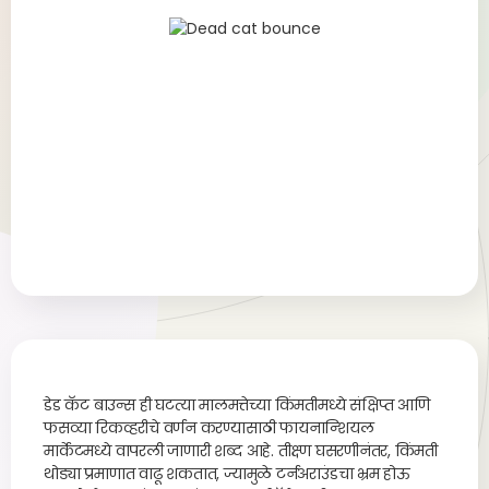
डेड कॅट बाउन्स ही घटत्या मालमत्तेच्या किंमतीमध्ये संक्षिप्त आणि
फसव्या रिकव्हरीचे वर्णन करण्यासाठी फायनान्शियल
मार्केटमध्ये वापरली जाणारी शब्द आहे. तीक्ष्ण घसरणीनंतर, किंमती
थोड्या प्रमाणात वाढू शकतात, ज्यामुळे टर्नअराउंडचा भ्रम होऊ