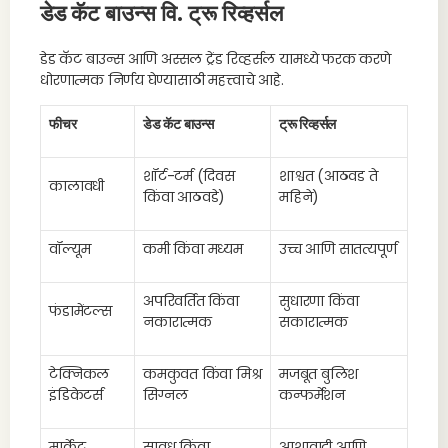
डेड कॅट बाउन्स वि. ट्रू रिव्हर्सल
डेड कॅट बाउन्स आणि अस्सल ट्रेंड रिव्हर्सल यामध्ये फरक करणे
धोरणात्मक निर्णय घेण्यासाठी महत्त्वाचे आहे.
फीचर
डेड कॅट बाउन्स
ट्रू रिव्हर्सल
शॉर्ट-टर्म (दिवस
शाश्वत (आठवड ते
कालावधी
किंवा आठवडे)
महिने)
वॉल्यूम
कमी किंवा मध्यम
उच्च आणि सातत्यपूर्ण
अपरिवर्तित किंवा
सुधारणा किंवा
फंडामेंटल्स
नकारात्मक
सकारात्मक
टेक्निकल
कमकुवत किंवा मिश्र
मजबूत बुलिश
इंडिकेटर्स
सिग्नल
कन्फर्मेशन
मार्केट
सावध किंवा
आशावादी आणि