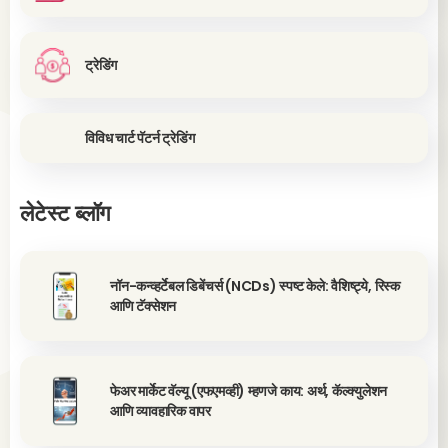
ट्रेडिंग
विविध चार्ट पॅटर्न ट्रेडिंग
लेटेस्ट ब्लॉग
नॉन-कन्व्हर्टेबल डिबेंचर्स (NCDs) स्पष्ट केले: वैशिष्ट्ये, रिस्क
आणि टॅक्सेशन
फेअर मार्केट वॅल्यू (एफएमव्ही) म्हणजे काय: अर्थ, कॅल्क्युलेशन
आणि व्यावहारिक वापर