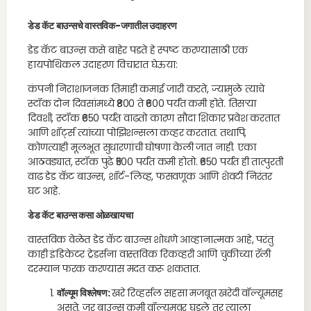
डेड कॅट बाउन्सचे वास्तविक-जगातील उदाहरण
डेड कॅट बाउन्स कसे बाहेर पडते हे स्पष्ट करण्यासाठी एक
हायपोथिकल उदाहरण विचारात घेऊया:
कंपनी निराशाजनक तिमाही कमाई जारी करते, ज्यामुळे त्याचे
स्टॉक दोन दिवसांमध्ये ₹800 ते ₹600 पर्यंत कमी होते. तिसऱ्या
दिवशी, स्टॉक ₹650 पर्यंत वाढतो कारण सौदा शिकार प्रवेश करतात
आणि शॉर्ट्स त्यांच्या पोझिशन्सला कव्हर करतात. तथापि,
कोणत्याही मूलभूत सुधारणांची घोषणा केली जात नाही. एका
आठवड्यात, स्टॉक पुढे ₹500 पर्यंत कमी होतो. ₹650 पर्यंत ही तात्पुरती
वाढ डेड कॅट बाउन्स, शॉर्ट-लिव्ह, फसवणूक आणि शेवटी निरंतर
घट आहे.
डेड कॅट बाउन्स कसा ओळखायचा
वास्तविक वेळेत डेड कॅट बाउन्स शोधणे आव्हानात्मक आहे, परंतु
काही इंडिकेटर ट्रेडर्सना वास्तविक रिकव्हरी आणि चुकीच्या रॅली
दरम्यान फरक करण्यास मदत करू शकतात.
वॉल्यूम विश्लेषण:
खरे रिव्हर्सल सहसा मजबूत खरेदी वॉल्यूमसह
असते. जर बाउन्स कमी वॉल्यूमवर घडले तर त्याला