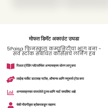
मोफत डिमॅट अकाउंट उघडा
5Paisa फिनस्कूल कम्युनिटीचा भाग बना -
सर्व स्टॉक संबंधित कोर्सेसचे लर्निंग हब
रिअल ट्रेडिंग प्लॅटफॉर्मवर अभ्यासक्रम धोरण लागू करा
लाईव्ह मार्केट डाटासह स्टॉक, ऑप्शन्स आणि फ्यूचर्स ट्रेड करा
अभ्यासक्रमात वापरलेले टूल्स आणि चार्ट समाविष्ट आहे
सेबी नोंदणीकृत ब्रोकरकडून सहाय्य