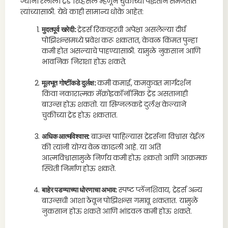
ज्यांना रॅलीला ट्रेंड रिव्हर्सल म्हणून चुकीच्या पद्धतीने समजतात
त्यांच्यासाठी. येथे काही सामान्य धोके आहेत:
मुदतपूर्व खरेदी:
ट्रेडर्स रिकव्हरची अपेक्षा असलेल्या दीर्घ
पोझिशन्समध्ये प्रवेश करू शकतात, केवळ किंमत पुन्हा
कमी होत असल्याचे पाहण्यासाठी. यामुळे नुकसान आणि
भावनिक निराशा होऊ शकते.
मूलभूत गोष्टींकडे दुर्लक्ष:
कमी कमाई, कमकुवत मार्गदर्शन
किंवा नकारात्मक मॅक्रोइकॉनॉमिक ट्रेंड असतानाही
बाउन्स होऊ शकतो. या सिग्नलकडे दुर्लक्ष केल्याने
चुकीच्या ट्रेड होऊ शकतात.
अधिक आत्मविश्वास:
बाउन्स पाहिल्यास ट्रेडर्सना विश्वास येईल
की त्यांनी योग्य वेळ काढली आहे. या अति
आत्मविश्वासामुळे निर्णय कमी होऊ शकतो आणि आक्रमक
स्थिती निर्माण होऊ शकते.
बाहेर पडण्याच्या धोरणाचा अभाव:
स्पष्ट प्लॅनशिवाय, ट्रेडर्स अन्य
बाउन्सची आशा ठेवून पोझिशन्स गमावू शकतात. यामुळे
नुकसान होऊ शकते आणि भांडवल कमी होऊ शकते.