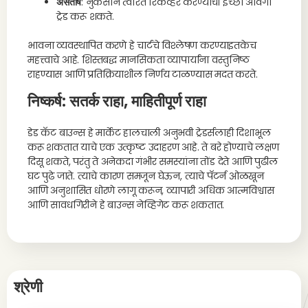
असंतोष
: नुकसान त्वरित रिकव्हर करण्याची इच्छा आवेगा
ट्रेड करू शकते.
भावना व्यवस्थापित करणे हे चार्टचे विश्लेषण करण्याइतकेच
महत्त्वाचे आहे. शिस्तबद्ध मानसिकता व्यापार्यांना वस्तुनिष्ठ
राहण्यास आणि प्रतिक्रियाशील निर्णय टाळण्यास मदत करते.
निष्कर्ष: सतर्क राहा, माहितीपूर्ण राहा
डेड कॅट बाउन्स हे मार्केट हालचाली अनुभवी ट्रेडर्सलाही दिशाभूल
करू शकतात याचे एक उत्कृष्ट उदाहरण आहे. ते बरे होण्याचे लक्षण
दिसू शकते, परंतु ते अनेकदा गंभीर समस्यांना तोंड देते आणि पुढील
घट पुढे जाते. त्याचे कारण समजून घेऊन, त्याचे पॅटर्न ओळखून
आणि अनुशासित धोरणे लागू करून, व्यापारी अधिक आत्मविश्वास
आणि सावधगिरीने हे बाउन्स नेव्हिगेट करू शकतात.
श्रेणी