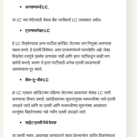
अनकन्फर्म्ड LC.
या LC च्या पेमेंटसाठी केवळ बँक जारीकर्ता LC जबाबदार असेल.
ट्रान्सफरेबल LC
हे LC विक्रेत्याला अन्य पार्टीला क्रेडिट लेटरचा भाग नियुक्त करण्यास
सक्षम करते. हे एलसी विशेषत: अशा प्रकरणांमध्ये फायदेशीर आहे जेव्हा
विक्रेता वस्तूंचे एकमेव उत्पादक नाही आणि इतर पार्टीकडून काही भाग
खरेदी करतो, कारण ते इतर पार्टीसाठी अनेक एलसी उघडण्याची
आवश्यकता दूर करते.
बॅक-टू-बॅक LC
हा LC प्रकार क्रेडिटच्या पहिल्या लेटरच्या आधारावर सेकंड LC जारी
करण्याचा विचार करतो. खरेदीदाराच्या सूचनांनुसार मध्यस्थीच्या नावे एलसी
उघडले जाते आणि या एलसी आणि मध्यस्थीच्या सूचनांच्या आधारावर
वस्तूंच्या विक्रेत्याच्या नावे नवीन एलसी उघडले जाते.
साईट एलसी येथे देयक
या एलसी नुसार, आवश्यक कागदपत्रे सादर केल्यानंतर त्वरित विक्रेत्याला