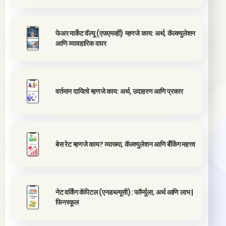
फेअर मार्केट वॅल्यू (एफएमव्ही) म्हणजे काय: अर्थ, कॅल्क्युलेशन
आणि व्यावहारिक वापर
वर्तमान दायित्वे म्हणजे काय: अर्थ, उदाहरण आणि प्रकार
बेस रेट म्हणजे काय? व्याख्या, कॅल्क्युलेशन आणि बँकिंग महत्त्व
नेट वर्किंग कॅपिटल (एनडब्ल्यूसी): फॉर्म्युला, अर्थ आणि लाभ |
फिनस्कूल