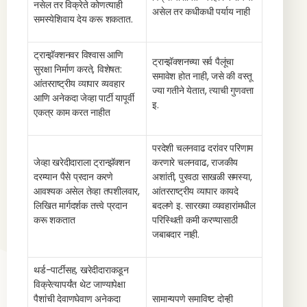
नसेल तर विक्रेते कोणत्याही
असेल तर कधीकधी पर्याय नाही
समस्येशिवाय देय करू शकतात.
ट्रान्झॅक्शनवर विश्वास आणि
ट्रान्झॅक्शनच्या सर्व पैलूंचा
सुरक्षा निर्माण करते, विशेषत:
समावेश होत नाही, जसे की वस्तू
आंतरराष्ट्रीय व्यापार व्यवहार
ज्या गतीने येतात, त्याची गुणवत्ता
आणि अनेकदा जेव्हा पार्टी यापूर्वी
इ.
एकत्र काम करत नाहीत
परदेशी चलनवाढ दरांवर परिणाम
जेव्हा खरेदीदाराला ट्रान्झॅक्शन
करणारे चलनवाढ, राजकीय
दरम्यान पैसे प्रदान करणे
अशांती, पुरवठा साखळी समस्या,
आवश्यक असेल तेव्हा तपशीलवार,
आंतरराष्ट्रीय व्यापार कायदे
लिखित मार्गदर्शक तत्त्वे प्रदान
बदलणे इ. सारख्या व्यवहारांमधील
करू शकतात
परिस्थिती कमी करण्यासाठी
जबाबदार नाही.
थर्ड-पार्टीसह, खरेदीदाराकडून
विक्रेत्यापर्यंत थेट जाण्यापेक्षा
पैशांची देवाणघेवाण अनेकदा
सामान्यपणे समाविष्ट दोन्ही