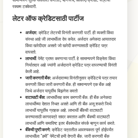
सामान्यपणे शुल्क संकलित करतात, म्हणजेच, आकार/क्रेडिट पत्राची
रक्कम टक्केवारी.
लेटर ऑफ क्रेडिटसाठी पार्टीज
अर्जदार:
क्रेडिट लेटरची विनंती करणारी पार्टी. ही व्यक्ती किंवा
संस्था आहे जी लाभार्थीला देय करेल. अर्जदार अनेकदा आयातदार
किंवा खरेदीदार असतो जो खरेदी करण्यासाठी क्रेडिट पत्र
वापरतो.
लाभार्थी
: पेमेंट प्राप्त करणाऱ्या पार्टी. हे सामान्यपणे विक्रेता किंवा
निर्यातदार आहे ज्यांनी अर्जदाराने क्रेडिट पत्र वापरण्याची विनंती
केली आहे.
जारी करणारी बँक:
अर्जदाराच्या विनंतीनुसार क्रेडिटचे पत्र तयार
करणारी किंवा जारी करणारी बँक. ही सामान्यपणे एक बँक आहे
जिथे अर्जदार यापूर्वीच बिझनेस करतो
वाटाघाटी बँक:
लाभार्थीसह काम करणारी बँक. ही बँक अनेकदा
लाभार्थीच्या देशात स्थित असते आणि ती बँक असू शकते जिथे
लाभार्थी यापूर्वीच ग्राहक आहे. लाभार्थी बँकेची वाटाघाटी
करण्यासाठी कागदपत्रे सादर करतात आणि बँकची वाटाघाटी
लाभार्थी आणि समाविष्ट इतर बँकांमधील संपर्क म्हणून कार्य करते.
बँकेची पुष्टी करणे:
क्रेडिट पत्रातील आवश्यकता पूर्ण होईपर्यंत
लाभार्थीला "हमी" पेमेंटची हमी देणारी बँक. जारी करणारी बँक