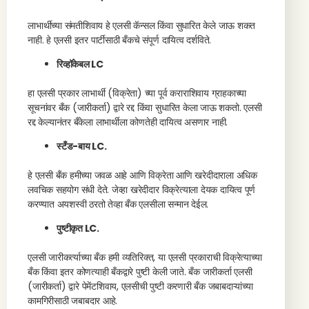
लाभार्थीच्या संमतीशिवाय हे एलसी कॅन्सल किंवा सुधारित केले जाऊ शकत
नाही. हे एलसी इतर पार्टीसाठी बँकचे संपूर्ण दायित्व दर्शविते.
रिव्हॉकेबल LC
हा एलसी प्रकार लाभार्थी (विक्रेता) च्या पूर्व कराराशिवाय ग्राहकाच्या
सूचनांवर बँक (जारीकर्ता) द्वारे रद्द किंवा सुधारित केला जाऊ शकतो. एलसी
रद्द केल्यानंतर बँकेला लाभार्थीला कोणतेही दायित्व असणार नाही.
स्टँड-बाय LC.
हे एलसी बँक हमीच्या जवळ आहे आणि विक्रेता आणि खरेदीदाराला अधिक
लवचिक सहयोग संधी देते. जेव्हा खरेदीदार विक्रेत्याला देयक दायित्व पूर्ण
करण्यात अयशस्वी ठरतो तेव्हा बँक एलसीला सन्मान देईल.
पुष्टीकृत LC.
एलसी जारीकर्त्याच्या बँक हमी व्यतिरिक्त, या एलसी प्रकाराची विक्रेत्याच्या
बँक किंवा इतर कोणत्याही बँकद्वारे पुष्टी केली जाते. बँक जारीकर्ता एलसी
(जारीकर्ता) द्वारे पेमेंटशिवाय, एलसीची पुष्टी करणारी बँक जबाबदाऱ्यांच्या
कामगिरीसाठी जबाबदार आहे.