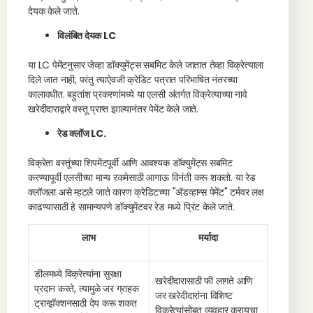
देयक केले जाते.
विलंबित देयक LC
या LC पेमेंटनुसार जेव्हा डॉक्युमेंट्स सबमिट केले जातात तेव्हा विक्रेत्याला
दिले जात नाही, परंतु त्याऐवजी क्रेडिट पत्रात परिभाषित नंतरच्या
कालावधीत. बहुतांश प्रकरणांमध्ये या एलसी अंतर्गत विक्रेत्याच्या नावे
खरेदीदाराद्वारे वस्तू प्राप्त झाल्यानंतर पेमेंट केले जाते.
रेड क्लॉज LC.
विक्रेता वस्तूंच्या शिपमेंटपूर्वी आणि आवश्यक डॉक्युमेंट्स सबमिट
करण्यापूर्वी एलसीच्या मान्य रकमेसाठी आगाऊ विनंती करू शकतो. या रेड
क्लॉजला असे म्हटले जाते कारण क्रेडिटच्या "ॲडव्हान्स पेमेंट" टर्मवर लक्ष
काढण्यासाठी हे सामान्यपणे डॉक्युमेंटवर रेड मध्ये प्रिंट केले जाते.
लाभ
मर्यादा
डीलमध्ये विक्रेत्यांना सुरक्षा
खरेदीदारासाठी फी लागते आणि
प्रदान करते, त्यामुळे जर ग्राहक
जर खरेदीदारांना विशिष्ट
ट्रान्झॅक्शनसाठी देय करू शकत
विक्रेत्यांसोबत व्यवहार करायचा