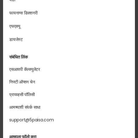
फायनान्स डिक्शनरी
एफएक्यू
डायजेस्ट
संबंधित लिंक
एसआयपी कॅल्क्युलेटर
निफ्टी ऑप्शन चेन
प्रायव्हसी पॉलिसी
आमच्याशी संपर्क साधा
support@5paisa.com
आम्हाला फॉलो करा