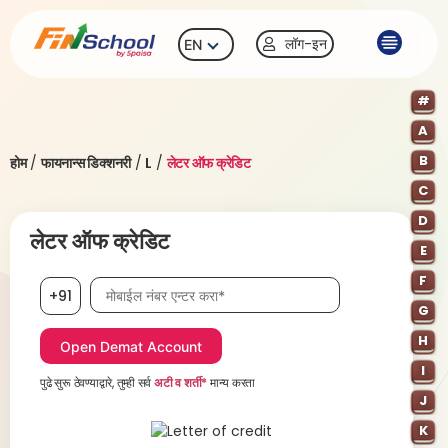
लॉग-इन
EN
#
A
B
होम
/
फायनान्स डिक्शनरी
/
L
/
लेटर ऑफ क्रेडिट
C
D
लेटर ऑफ क्रेडिट
E
F
मोबाईल नंबर, आवश्यक
+91
G
H
I
पुढे सुरू ठेवण्याद्वारे, तुम्ही सर्व
अटी व शर्ती*
मान्य करता
J
K