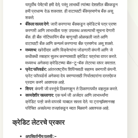
यापूर्वीच पेमेंटची हमी देते, परंतु लाभार्थी त्यांच्या देशातील बँकेकडून
हमी प्राधान्य देऊ शकतात. ही वाटाघाटी बँकेप्रमाणेच बँक असू
शकते.
बँकेला सल्ला देणे
: जारी करणाऱ्या बँककडून क्रेडिटचे पत्र प्राप्त
करणारी आणि लाभार्थीला पत्र उपलब्ध असल्याची सूचना देणारी
बँक. ही बँक नोटिफायिंग बँक म्हणूनही ओळखली जाते आणि
वाटाघाटी बँक आणि कन्फर्म करणाऱ्या बँक प्रमाणेच असू शकते.
मध्यस्थ
: खरेदीदार आणि विक्रेत्यांना जोडणारी कंपनी आणि जे
कधीकधी व्यवहार सुलभ करण्यासाठी क्रेडिट पत्रांचा वापर करते.
मध्यस्थ अनेकदा क्रेडिटच्या बॅक-टू-बॅक लेटरचा वापर करतात.
फ्रेट फॉरवर्डर:
आंतरराष्ट्रीय शिपिंगसाठी सहाय्य करणारी कंपनी.
फ्रेट फॉरवर्डर्स अनेकदा देय करण्यासाठी निर्यातदारांना दस्तऐवज
प्रदान करणे आवश्यक आहे.
शिपर
: कंपनी जी वस्तूंचे ठिकाणाहून ते ठिकाणापर्यंत वाहतूक करते.
कायदेशीर सल्लागार:
एक फर्म जी अर्जदार आणि लाभार्थ्यांना
क्रेडिट पत्रे कसे वापरावे याबद्दल सल्ला देते. या ट्रान्झॅक्शनसह
परिचित असलेल्या तज्ज्ञांकडून मदत मिळवणे आवश्यक आहे.
क्रेडिट लेटरचे प्रकार
अपरिवर्तनीय एलसी :-