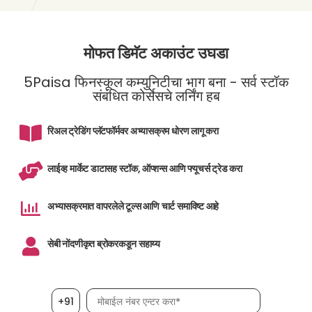
मोफत डिमॅट अकाउंट उघडा
5Paisa फिनस्कूल कम्युनिटीचा भाग बना - सर्व स्टॉक
संबंधित कोर्सेसचे लर्निंग हब
रिअल ट्रेडिंग प्लॅटफॉर्मवर अभ्यासक्रम धोरण लागू करा
लाईव्ह मार्केट डाटासह स्टॉक, ऑप्शन्स आणि फ्यूचर्स ट्रेड करा
अभ्यासक्रमात वापरलेले टूल्स आणि चार्ट समाविष्ट आहे
सेबी नोंदणीकृत ब्रोकरकडून सहाय्य
मोबाईल नंबर, आवश्यक
+91