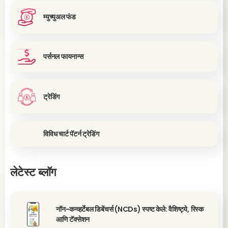
म्युच्युअल फंड
पर्सनल फायनान्स
ट्रेडिंग
विविध चार्ट पॅटर्न ट्रेडिंग
लेटेस्ट ब्लॉग
नॉन-कन्व्हर्टेबल डिबेंचर्स (NCDs) स्पष्ट केले: वैशिष्ट्ये, रिस्क
आणि टॅक्सेशन