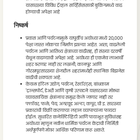
यासारख्या विविध ट्रॅव्हल सर्व्हिसेससाठी बुकिंगमध्ये वाढ
होण्याची अपेक्षा आहे
निष्कर्ष
प्रवास आणि पर्यटनामुळे यापूर्वीच अयोध्या मध्ये 20,000
पेक्षा जास्त नोकऱ्या निर्माण झाल्या आहेत. आता, वाढलेली
पर्यटन आणि आतिथ्य क्षेत्राच्या वाढीसह, ही संख्या दरवर्षी
येथून वाढण्याची अपेक्षा आहे. अयोध्या ही एकमेव लाभार्थी
शहर ठरणार नाही तर लखनौ, कानपूर आणि
गोरखपूरसारख्या शेजारील शहरांमध्येही स्थानिक बिझनेस
वाढीची शक्यता आहे.
केवळ हॉटेल उद्योग, पर्यटन, रेस्टॉरंट्स, बांधकाम
'ट्रान्सपोर्ट, डेअरी आणि कृषी उत्पादने यासारख्या मोठ्या
व्यावसायिक क्षेत्रांनाच समृद्ध केले जाणार नाही तर
फ्लॉवर, फळे, पेय, अगरवूड अल्टा, कपूर, घी इ. सारख्या
प्रकारांची विक्री करणाऱ्या लहान व्यापाऱ्यांना फायदा
होईल. सुधारित कनेक्टिव्हिटी आणि पायाभूत सुविधांसह
अयोध्या म्हणून नवीन धार्मिक पर्यटन केंद्राची निर्मिती
अर्थपूर्णपणे मोठा आर्थिक परिणाम करू शकते.