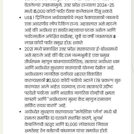
घेतलेल्या उपक्रमांमुळे, उत्तर प्रदेश राज्याला 2024-25
मध्ये ₹ 5,000 कोटी पर्यंत टॅक्स कलेक्शन दिसू शकते.
US$ 1 ट्रिलियन अर्थव्यवस्थेचे लक्ष्य ठेवण्यासाठी जवळचे
एक आदरणीय लीप टेकिंग राज्य. अहवालात असे म्हटले
आहे की अयोध्या हा सर्वात महत्त्वाचा घटक असेल आणि
पर्यटनातील अपेक्षित वाढीसह, यूपी या वर्षी जवळपास ₹4
लाख कोटी पर्यंत समृद्ध होऊ शकते
2021 मध्ये प्रकाशित उत्तर प्रदेश सरकारच्या ई-ब्रोशरमध्ये
असे म्हटले आहे की ग्रँड राम जन्मभूमी हे एक प्रमुख
तीर्थस्थळ म्हणून बांधण्याव्यतिरिक्त, सरकार अयोध्या धाम
आणि अयोध्येत सुधारणा करण्याची योजना देखील आहे.
अयोध्याला जागतिक दर्जाच्या शहरात विकसित
करण्यासाठी ₹30,500 कोटी पर्यंतचे अंदाजे 178 प्रकल्प सुरू
करण्यात आले आहेत. दरम्यान, राज्य सरकारचे उद्दीष्ट
परदेशी पर्यटक आणि भारतीय नागरिक दोन्हींची क्षमता
वापरणे आणि "अयोध्याला मुख्य केंद्र म्हणून रामायण
सर्किट तयार करणे" आहे.
अयोध्येत सुधारणा करण्याच्या "मजेस्टिक प्लॅन" मध्ये श्री
रामला समर्पित 10 दरवाजे स्थापित करणे, भूगर्भ
केबलिंगची तरतूद आणि 10,000 लोकांच्या निवास
क्षमतेसह रेन बसेराची बांधकाम यांचा समावेश होतो.