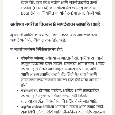
केले होते. उत्तर प्रदेश नवीन आणि नूतनीकरणीय ऊर्जा
एजन्सी (UPNEDA) ने अयोध्या येथील सरयू नदीत या
boat सेवेच्या नियमित कार्याची रूपरेषा तयार केली आहे.
अयोध्या नगरीचा विकास 8 मापदंडांवर आधारित आहे
मुख्यमंत्री आदित्यनाथ यांच्या निर्देशानंतर, आठ संकल्पनांच्या
आधारे अयोध्येत विकास कार्य होत आहे.
या आठ संकल्पनांमध्ये निर्मितीचा समावेश होतो:
संस्कृतिक अयोध्या:
अयोध्याला भारताची सांस्कृतिक राजधानी
म्हणून विकसित केले जाईल. योजनेचा भाग म्हणून, अनेक
उपक्रम हाती घेतले जात आहेत. यामध्ये भव्य मठ, मंदिरे
आणि आश्रम स्थापित करणे, ग्रँड सिटी गेट बांधणे आणि
मंदिर संग्रहालयांसारख्या प्रकल्प हाती घेणे यांचा समावेश
होतो.
सक्षम अयोध्या:
रोजगार, पर्यटन, धार्मिक आणि सांस्कृतिक
उपक्रमांद्वारे महत्त्वाच्या रोजगाराच्या संधी निर्माण
करण्याच्या उद्देशाने अयोध्या विकसित केले जात आहे.
अधुनिक अयोध्या:
अयोध्या शहराचे हे "पवित्र शहर" स्मार्ट सिटी,
सेफ सिटी, सोलर सिटी आणि ग्रीनफील्ड टाउनशिप सारख्या