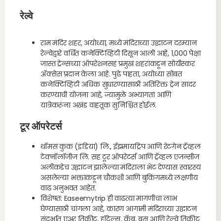
रेल्वे
राम मंदिर शहर, अयोध्या, मध्ये मंदिराच्या उद्घाटन दरम्यान
रेल्वेद्वारे वर्धित कनेक्टिव्हिटी दिसून आली आहे, 1,000 पेक्षा
जास्त ट्रेन्सच्या ऑपरेशनसह प्रमुख शहरांकडून सोयीस्कर
ॲक्सेस प्रदान केला आहे. पुढे पाहता, अयोध्या सोबत
कनेक्टिव्हिटी अधिक सुधारण्यासाठी अतिरिक्त ट्रेन सादर
करण्याची योजना आहे, ज्यामुळे अभ्यागतां आणि
यात्रेकरूंना अखंड वाहतूक सुनिश्चित होईल.
टूर ऑपरेटर्स
थॉमस कुक (इंडिया) लि., ईझमायट्रिप आणि रेटगेन ट्रॅव्हल
टेक्नॉलॉजीज लि. सह टूर ऑपरेटर्स आणि ट्रॅव्हल एजन्सीज
अलीकडेच उद्घाटन झालेल्या मंदिराला भेट देण्यास स्वारस्य
असलेल्या भक्तांकडून चौकशी आणि बुकिंगमध्ये लक्षणीय
वाढ अनुभवत आहेत.
विशेषत: Easeemytrip ही वाढत्या मागणीचा लाभ
घेण्यासाठी चांगला आहे, कारण आगामी मंदिराच्या उद्घाटन
संदर्भात एअर तिकीट, हॉटेल्स, कॅब, बस आणि रेल्वे तिकीट