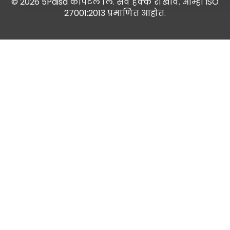
© 2026 5Paisa कॅपिटल लि. सर्व हक्क राखीव. आम्ही ISO
27001:2013 प्रमाणित आहोत.