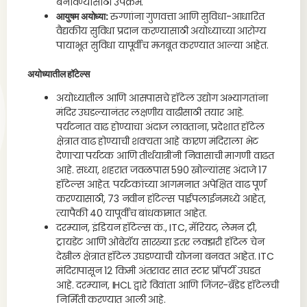
बनविण्यासाठी उपक्रम.
आयुषम अयोध्या:
रुग्णांना गुणवत्ता आणि सुविधा-आधारित
वैद्यकीय सुविधा प्रदान करण्यासाठी अयोध्याच्या आरोग्य
पायाभूत सुविधा यापूर्वीच मजबूत करण्यात आल्या आहेत.
अयोध्यातील हॉटेल्स
अयोध्यातील आणि आसपासचे हॉटेल उद्योग अभ्यागतांना
मंदिर उघडल्यानंतर लक्षणीय वाढीसाठी तयार आहे.
पर्यटनात वाढ होण्याचा अंदाज लावताना, प्रदेशात हॉटेल
क्षेत्रात वाढ होण्याची शक्यता आहे कारण मंदिराला भेट
देणाऱ्या पर्यटक आणि तीर्थयात्रींनी निवासाची मागणी वाढत
आहे. सध्या, शहरात जवळपास 590 खोल्यांसह अंदाजे 17
हॉटेल्स आहेत. पर्यटकांच्या आगमनात अपेक्षित वाढ पूर्ण
करण्यासाठी, 73 नवीन हॉटेल्स पाईपलाईनमध्ये आहेत,
त्यापैकी 40 यापूर्वीच बांधकामात आहेत.
दरम्यान, इंडियन हॉटेल्स कं., ITC, मॅरियट, लेमन ट्री,
ट्रायडेंट आणि ओबेरॉय सारख्या इतर लक्झरी हॉटेल चेन
देखील क्षेत्रात हॉटेल उघडण्याची योजना बनवत आहेत. ITC
मंदिरापासून 12 किमी अंतरावर सात स्टार प्रॉपर्टी उघडत
आहे. दरम्यान, IHCL द्वारे विवांता आणि जिंजर-ब्रँडेड हॉटेलची
निर्मिती करण्यात आली आहे.