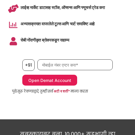
लाईव्ह मार्केट डाटासह स्टॉक, ऑप्शन्स आणि फ्यूचर्स ट्रेड करा
अभ्यासक्रमात वापरलेले टूल्स आणि चार्ट समाविष्ट आहे
सेबी नोंदणीकृत ब्रोकरकडून सहाय्य
मोबाईल नंबर, आवश्यक
+91
पुढे सुरू ठेवण्याद्वारे, तुम्ही सर्व
अटी व शर्ती*
मान्य करता
सबस्क्रायबर बना, 10,000+ सहभागी व्हा