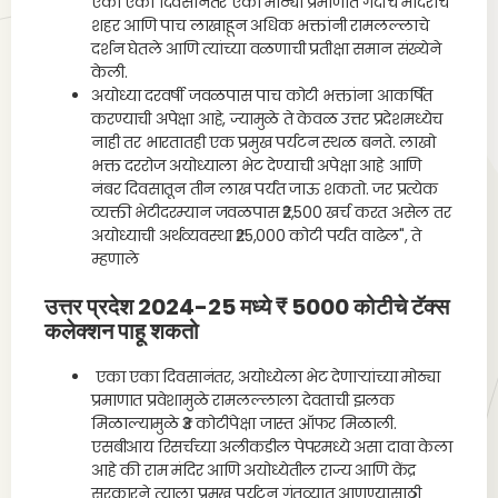
एका एका दिवसानंतर एका मोठ्या प्रमाणात गर्दीचे मंदिराचे
शहर आणि पाच लाखाहून अधिक भक्तांनी रामलल्लाचे
दर्शन घेतले आणि त्यांच्या वळणाची प्रतीक्षा समान संख्येने
केली.
अयोध्या दरवर्षी जवळपास पाच कोटी भक्तांना आकर्षित
करण्याची अपेक्षा आहे, ज्यामुळे ते केवळ उत्तर प्रदेशमध्येच
नाही तर भारतातही एक प्रमुख पर्यटन स्थळ बनते. लाखो
भक्त दररोज अयोध्याला भेट देण्याची अपेक्षा आहे आणि
नंबर दिवसातून तीन लाख पर्यंत जाऊ शकतो. जर प्रत्येक
व्यक्ती भेटीदरम्यान जवळपास ₹2,500 खर्च करत असेल तर
अयोध्याची अर्थव्यवस्था ₹25,000 कोटी पर्यंत वाढेल", ते
म्हणाले
उत्तर प्रदेश 2024-25 मध्ये ₹ 5000 कोटीचे टॅक्स
कलेक्शन पाहू शकतो
एका एका दिवसानंतर, अयोध्येला भेट देणार्‍यांच्या मोठ्या
प्रमाणात प्रवेशामुळे रामलल्लाला देवताची झलक
मिळाल्यामुळे ₹3 कोटींपेक्षा जास्त ऑफर मिळाली.
एसबीआय रिसर्चच्या अलीकडील पेपरमध्ये असा दावा केला
आहे की राम मंदिर आणि अयोध्येतील राज्य आणि केंद्र
सरकारने त्याला प्रमुख पर्यटन गंतव्यात आणण्यासाठी