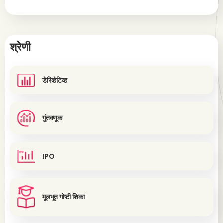
श्रेणी
डेरिव्हेटिव्ह
गुंतवणूक
IPO
मूलभूत गोष्टी शिका