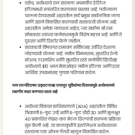
तसेच, अयोध्याचे राज सदनला अपमार्केट हेरिटेज
हॉटेलमध्ये रूपांतरित करण्याचा प्रस्ताव आहे. पर्यटनाला
चालना देण्यासाठी शहरातील सर्व प्रमुख सार्वजनिक जागा
आणि उद्याने विकसित करण्याची सरकारची योजना आहे.
शहरातील अनेक जलाशय आहेत, ज्या सर्वांना श्री राम
सोबतच्या त्यांच्या कनेक्शनमुळे विशेष महत्त्व आहे आणि ते
दुरुस्त आणि रिस्टोर केले जातील.
सरकारची विषयगत रामायण सर्किटसह उर्वरित देशाला
जोडण्याची योजना आहे. नवीन विमानतळ, सुधारित रेल्वे
स्टेशन, टाउनशिप आणि सुधारित रस्ते कनेक्टिव्हिटीसह
अयोध्याचे $10 अब्ज मेकओव्हर नवीन हॉटेल्स आणि इतर
आर्थिक उपक्रमांसह गुणक परिणाम करेल.
भव्य राम मंदिराच्या उद्घाटनासह पायाभूत सुविधांच्या विकासामुळे अयोध्यामध्ये
लक्षणीय बदल करण्यात आला आहे
अयोध्या विकास प्राधिकरणाने (ADA) शहरातील विविध
ठिकाणी 6-फूट उंची आणि 6-फूट चौडी 3D आणि मूलभूत
4D प्रकाशित लेझर-कट मेटल शिल्पांची स्थापना प्रक्रिया
सुरू केली आहे. या कलाकृतींचे इंस्टॉलेशन अयोध्याच्या
रस्त्यांना एक ओपन गॅलरी म्हणून विकसित करेल.