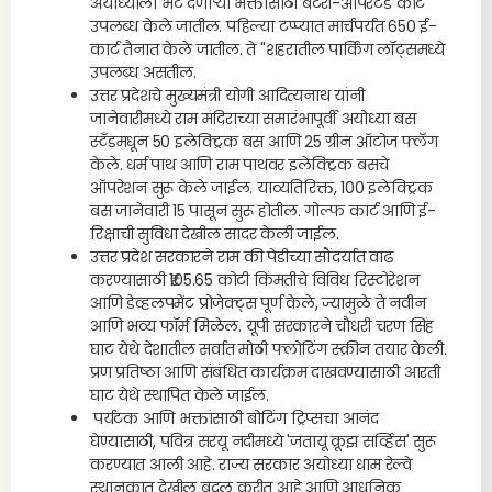
अयोध्याला भेट देणार्‍या भक्तांसाठी बॅटरी-ऑपरेटेड कार्ट
उपलब्ध केले जातील. पहिल्या टप्प्यात मार्चपर्यंत 650 ई-
कार्ट तैनात केले जातील. ते "शहरातील पार्किंग लॉट्समध्ये
उपलब्ध असतील.
उत्तर प्रदेशचे मुख्यमंत्री योगी आदित्यनाथ यांनी
जानेवारीमध्ये राम मंदिराच्या समारंभापूर्वी अयोध्या बस
स्टँडमधून 50 इलेक्ट्रिक बस आणि 25 ग्रीन ऑटोज फ्लॅग
केले. धर्म पाथ आणि राम पाथवर इलेक्ट्रिक बसचे
ऑपरेशन सुरू केले जाईल. याव्यतिरिक्त, 100 इलेक्ट्रिक
बस जानेवारी 15 पासून सुरू होतील. गोल्फ कार्ट आणि ई-
रिक्षाची सुविधा देखील सादर केली जाईल.
उत्तर प्रदेश सरकारने राम की पेडीच्या सौंदर्यात वाढ
करण्यासाठी ₹105.65 कोटी किंमतीचे विविध रिस्टोरेशन
आणि डेव्हलपमेंट प्रोजेक्ट्स पूर्ण केले, ज्यामुळे ते नवीन
आणि भव्य फॉर्म मिळेल. यूपी सरकारने चौधरी चरण सिंह
घाट येथे देशातील सर्वात मोठी फ्लोटिंग स्क्रीन तयार केली.
प्रण प्रतिष्ठा आणि संबंधित कार्यक्रम दाखवण्यासाठी आरती
घाट येथे स्थापित केले जाईल.
पर्यटक आणि भक्तांसाठी बोटिंग ट्रिप्सचा आनंद
घेण्यासाठी, पवित्र सरयू नदीमध्ये 'जतायू क्रूझ सर्व्हिस' सुरू
करण्यात आली आहे. राज्य सरकार अयोध्या धाम रेल्वे
स्थानकात देखील बदल करीत आहे आणि आधुनिक