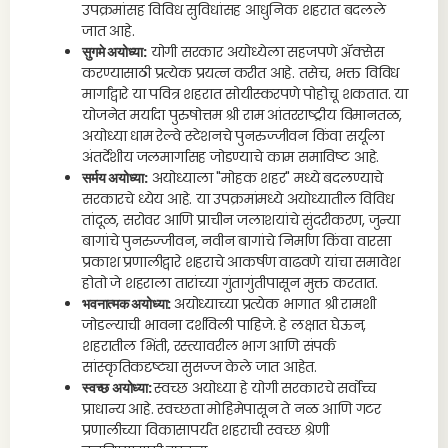
उपक्रमांसह विविध सुविधांसह आधुनिक शहरात बदलले
जात आहे.
सुगमे अयोध्या:
योगी सरकार अयोध्येला सहजपणे ॲक्सेस
करण्यासाठी प्रत्येक प्रयत्न करीत आहे. तसेच, भक्त विविध
मार्गांद्वारे या पवित्र शहरात सोयीस्करपणे पोहोचू शकतात. या
योजनेत मर्यादा पुरुषोत्तम श्री राम आंतरराष्ट्रीय विमानतळ,
अयोध्या धाम रेल्वे स्टेशनचे पुनरुज्जीवन किंवा सर्यूला
अंतर्देशीय जलमार्गासह जोडण्याचे काम समाविष्ट आहे.
सर्मय अयोध्या:
अयोध्याला "मोहक शहर" मध्ये बदलण्याचे
सरकारचे ध्येय आहे. या उपक्रमांमध्ये अयोध्यातील विविध
तांदूळ, सरोवर आणि प्राचीन जलाशयांचे सुंदरीकरण, जुन्या
बागांचे पुनरुज्जीवन, नवीन बागांचे निर्माण किंवा वारसा
प्रकाश प्रणालीद्वारे शहराचे आकर्षण वाढवणे यांचा समावेश
होतो जे शहराला तारांच्या गुंतागुंतीपासून मुक्त करतात.
भवनात्मक अयोध्या:
अयोध्याच्या प्रत्येक भागात श्री रामशी
जोडल्याची भावना दर्शविली पाहिजे. हे लक्षात घेऊन,
शहरातील भिंती, रस्त्यावरील भाग आणि संपर्क
सांस्कृतिकदृष्ट्या सुसज्ज केले जात आहेत.
स्वच्छ अयोध्या:
स्वच्छ अयोध्या हे योगी सरकारचे सर्वोच्च
प्राधान्य आहे. स्वच्छता मोहिमेपासून ते नळ आणि गटर
प्रणालीच्या विकासापर्यंत शहराची स्वच्छ श्रेणी