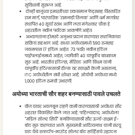
सुविधांनी सुसज्ज आहे.
दोन्ही बाजूंच्या इमारतींच्या एकसमान फेड्ससह विस्तारित
राम मार्ग, पारंपारिक 'रामनाडी तिलक' आणि धर्म मार्गावर
स्थापित 40 सूर्या स्तंभ आणि लता मंगेशकर चौक हे
शहरातील नवीन पर्यटक आकर्षणे आहेत.
अभ्यागतांना होमस्टे अनुभव प्रदान करण्यात स्थानिकांचा
सक्रिय सहभाग आहे. सध्या अयोध्यामध्ये 590 रुमसह
जवळपास 17 हॉटेल आहेत. 73 पर्यंत नवीन हॉटेल
पाईपलाईनमध्ये आहेत, ज्यापैकी 40 यापूर्वीच बांधकाम
सुरू आहे. भारतीय हॉटेल्स, मॅरियट आणि विंधम यांनी
यापूर्वीच हॉटेल्ससाठी डील्स वर स्वाक्षरी केली असताना,
ITC अयोध्येतील संधी शोधत आहे. ओयोची अयोध्या मध्ये
1,000 हॉटेल रुमची उभारणी.
अयोध्या भारताची सौर शहर बनण्यासाठी पावले उचलते
वीज यावर अवलंबून राहणे कमी करण्यासाठी अयोध्या सौर
शहरात विकसित केले जात आहे. पहिल्यांदाच, अयोध्येला
"मॉडेल सोलर सिटी" बनविण्यासाठी सौर ऊर्जा-सक्षम ई-
बोट सुरू करण्यात आले. मुख्यमंत्री आदित्यनाथ यांनी सरयू
घाट येथे रुफटॉप-माउंटेड सोलर बोट सर्व्हिसचे उद्घाटन