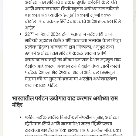
अयोध्या राम मंदिराचे बांधकाम सुप्रीम कोर्टाने केले होते
आणि न्यायालयाच्या निर्णयानुसार अयोध्या राम मंदिराचे
बांधकाम अयोध्यातील 'प्रमुख' ठिकाणी सुन्नी वक्फ
बोर्डाला पाच एकर मस्जिद बांधण्याचे आदेश राज्याला दिले
आहेत.
nd
22
जानेवारी 2024 रोजी पंतप्रधान नरेंद्र मोदी यांनी
मंदिराचे उद्घाटन केले आणि एकाग्रता समारंभ केला तेव्हा
प्रत्येक हिंदूला आनंददायी क्षण मिळाला. अद्भुत तथ्य
म्हणजे अयोध्या राम मंदिर हे केवळ भावना आणि
न्यायाबद्दलच नाही तर मोठ्या प्रमाणात देशात महसूल वाढ
देखील आहे कारण भगवान रामचे दर्शन घेण्यासाठी लाखो
पर्यटक देशाला भेट देण्याचा अंदाज आहे. चला समजून
घेऊया की या सुंदर बांधकामाचा भारतीय अर्थव्यवस्थेला
कसा फायदा होईल.
भारतातील पर्यटन उद्योगात वाढ करणार अयोध्या राम
मंदिर
फॉरेन स्टॉक मार्केट रिसर्च फर्म जेफरीज नुसार, अयोध्या
व्हॅटिकन सिटी आणि मक्कापेक्षा जास्त व्हिजिटरच्या
संख्येच्या बाबतीत अधिक शक्यता आहे. उल्लेखनीय, एका