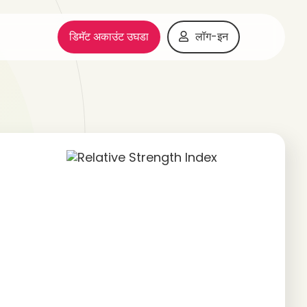
डिमॅट अकाउंट उघडा
लॉग-इन