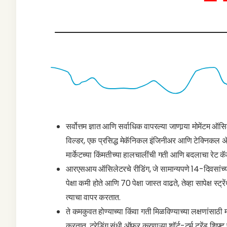
सर्वोत्तम ज्ञात आणि सर्वाधिक वापरल्या जाणार्‍या मोमेंटम ऑस
विल्डर, एक प्रसिद्ध मेकॅनिकल इंजिनीअर आणि टेक्निकल 
मार्केटच्या किंमतीच्या हालचालींची गती आणि बदलाचा रेट कॅल
आरएसआय ऑसिलेटरचे रीडिंग, जे सामान्यपणे 14-दिवसांच्या 
पेक्षा कमी होते आणि 70 पेक्षा जास्त वाढते, तेव्हा सापेक्ष स्ट्
त्याचा वापर करतात.
ते कमकुवत होण्याच्या किंवा गती मिळविण्याच्या लक्षणांसाठी
करतात. ट्रेडिंग संधी ऑफर करणाऱ्या शॉर्ट-टर्म ट्रेंड शिफ्ट