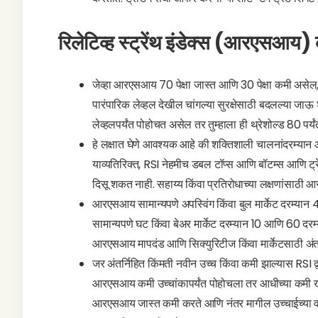
रिलेटिव्ह स्ट्रेंथ इंडेक्स (आरएसआय
जेव्हा आरएसआय 70 पेक्षा जास्त आणि 30 पेक्षा कमी असेल
पारंपारिक लेव्हल देखील चांगल्या सुरक्षेसाठी बदलल्या जा
लेव्हलपर्यंत पोहोचत असेल तर तुम्हाला ही थ्रेशोल्ड 80 पर्
हे लक्षात घेणे आवश्यक आहे की शक्तिशाली चालनांदरम्यान
याव्यतिरिक्त, RSI नेहमीच डबल टॉप्स आणि बॉटम्स आणि ट्रेंड 
दिसू शकत नाही. सहाय्य किंवा प्रतिरोधाच्या लक्षणांसाठी
आरएसआय सामान्यपणे अपस्विंग किंवा बुल मार्केट दरम्यान 4
सामान्यपणे घट किंवा बेअर मार्केट दरम्यान 10 आणि 60 दरम्य
आरएसआय मापदंड आणि सिक्युरिटीज किंवा मार्केटसाठी अंतर
जर अंतर्निहित किंमती नवीन उच्च किंवा कमी झाल्यास RSI 
आरएसआय कमी उच्चांकापर्यंत पोहोचला तर आधीच्या कमी खा
आरएसआय जास्त कमी करते आणि नंतर मागील उच्चाईच्या वर