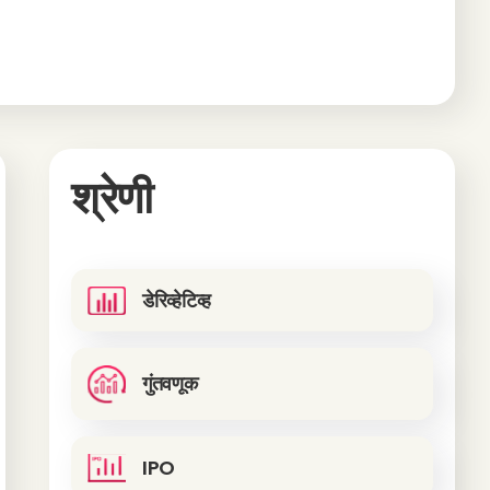
श्रेणी
डेरिव्हेटिव्ह
गुंतवणूक
IPO