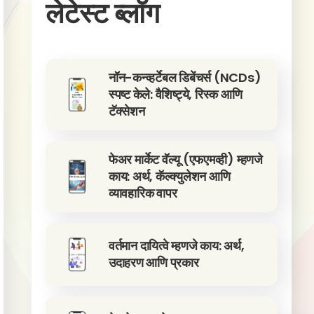
लेटेस्ट ब्लॉग
नॉन-कन्व्हर्टेबल डिबेंचर्स (NCDs)
स्पष्ट केले: वैशिष्ट्ये, रिस्क आणि
टॅक्सेशन
फेअर मार्केट वॅल्यू (एफएमव्ही) म्हणजे
काय: अर्थ, कॅल्क्युलेशन आणि
व्यावहारिक वापर
वर्तमान दायित्वे म्हणजे काय: अर्थ,
उदाहरण आणि प्रकार