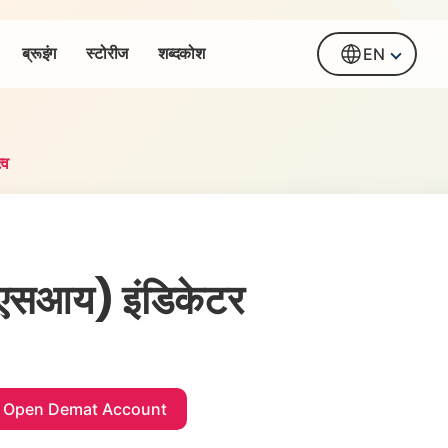
ब्रूइंग
स्टोरीज
शब्दकोश
EN
्व
(आरएसआय) इंडिकेटर