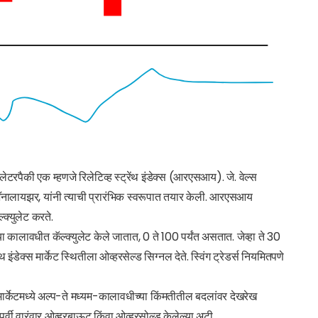
िलेटरपैकी एक म्हणजे रिलेटिव्ह स्ट्रेंथ इंडेक्स (आरएसआय). जे. वेल्स
ॲनालायझर, यांनी त्याची प्रारंभिक स्वरूपात तयार केली. आरएसआय
्क्युलेट करते.
कालावधीत कॅल्क्युलेट केले जातात, 0 ते 100 पर्यंत असतात. जेव्हा ते 30
रेंथ इंडेक्स मार्केट स्थितीला ओव्हरसेल्ड सिग्नल देते. स्विंग ट्रेडर्स नियमितपणे
 मार्केटमध्ये अल्प-ते मध्यम-कालावधीच्या किंमतीतील बदलांवर देखरेख
 पूर्वी वारंवार ओव्हरबाऊट किंवा ओव्हरसोल्ड केलेल्या अटी.