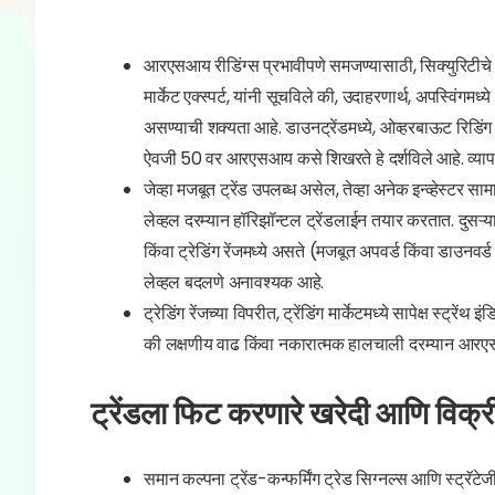
आरएसआय रीडिंग्स प्रभावीपणे समजण्यासाठी, सिक्युरिटीचे मुख्
मार्केट एक्स्पर्ट, यांनी सूचविले की, उदाहरणार्थ, अपस्विंगमध
असण्याची शक्यता आहे. डाउनट्रेंडमध्ये, ओव्हरबाऊट रिडिंग
ऐवजी 50 वर आरएसआय कसे शिखरते हे दर्शविले आहे. व्यापाऱ्
जेव्हा मजबूत ट्रेंड उपलब्ध असेल, तेव्हा अनेक इन्व्हेस्टर 
लेव्हल दरम्यान हॉरिझॉन्टल ट्रेंडलाईन तयार करतात. दुसऱ्य
किंवा ट्रेडिंग रेंजमध्ये असते (मजबूत अपवर्ड किंवा डाउनव
लेव्हल बदलणे अनावश्यक आहे.
ट्रेडिंग रेंजच्या विपरीत, ट्रेंडिंग मार्केटमध्ये सापेक्ष स्ट्र
की लक्षणीय वाढ किंवा नकारात्मक हालचाली दरम्यान आरए
ट्रेंडला फिट करणारे खरेदी आणि विक्री
समान कल्पना ट्रेंड-कन्फर्मिंग ट्रेड सिग्नल्स आणि स्ट्रॅटे