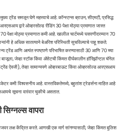
य ट्रेंड समजून घेणे महत्त्वाचे आहे. कॉन्स्टन्स ब्राउन, सीएमटी, प्रसिद्ध
्ये आरएसआय द्वारे ओव्हरसोल्ड रीडिंग 30 पेक्षा मोठ्या प्रमाणात जास्त
 70 पेक्षा मोठ्या प्रमाणात कमी आहे. खालील चार्टमध्ये घसरणीदरम्यान 70
यांनी हे अधिक सातत्याने बेअरिश परिस्थिती सुचविल्याचे पाहू शकते.
सामान्य ट्रेंड आणि अत्यंत स्पष्टपणे परिभाषित करण्यासाठी 30 आणि 70 च्या
ा बाजूला, जेव्हा स्टॉक किंवा ॲसेटची किंमत दीर्घकालीन हॉरिझॉन्टल चॅनेल
र्ड ट्रेंड ऐवजी), तेव्हा सामान्यपणे ओव्हरबाऊट किंवा ओव्हरसोल्ड आरएसआय
ेंथ इंडिकेटर कमी विश्वसनीय आहे. वास्तविकतेमध्ये, बहुतांश ट्रेडर्सना माहित आहे
सआयचे सूचना वारंवार चुकीचे असतात.
 सिग्नल्स वापरा
जीजवर लक्ष केंद्रित करते. आणखी एक मार्ग सांगण्यासाठी, जेव्हा किंमत बुलिश