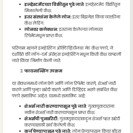
इन्व्हेस्टमेंटच्या विक्रीतून पुढे जाते
: इन्व्हेस्टमेंट विक्रीतून
मिळालेली कॅश.
इतर संस्थांना केलेले लोन:
इतर बिझनेस किंवा व्यक्तींना
कॅश लेंडिंग.
लोनवर कलेक्शन:
इतरांना केलेल्या लोनच्या
रिपेमेंटमधून प्राप्त कॅश.
परिणाम म्हणजे इन्व्हेस्टिंग ॲक्टिव्हिटीजचा नेट कॅश फ्लो, जे
दर्शविते की लॉंग-टर्म ॲसेट्स इन्व्हेस्टिंग मधून किती कॅश वापरली
जाते किंवा निर्माण केली जाते.
फायनान्सिंग उपक्रम
या सेक्शनमध्ये लोन घेणे आणि लोन रिपेमेंट करणे, शेअर्स जारी
करणे आणि पुन्हा खरेदी करणे आणि डिव्हिडंड भरणे संबंधित कॅश
फ्लो समाविष्ट आहेत. यामध्ये समाविष्ट आहे:
शेअर्स जारी करण्यापासून पुढे जाते
: गुंतवणूकदारांना
नवीन शेअर्स जारी करण्यापासून प्राप्त कॅश.
शेअर्सची पुनर्खरेदी:
गुंतवणूकदारांकडून शेअर्स परत खरेदी
करण्यासाठी खर्च केलेली कॅश.
कर्ज घेण्यापासून पुढे जाते:
लोन घेण्यापासून किंवा बाँड्स