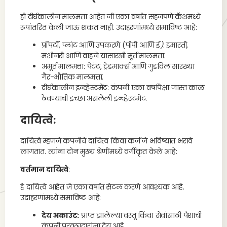
ही दीर्घकालीन मालमत्ता आहेत जी एका वर्षात सहजपणे कॅशमध्ये
रूपांतरित केली जाऊ शकत नाही. उदाहरणांमध्ये समाविष्ट आहे:
प्रॉपर्टी, प्लांट आणि उपकरणे (पीपी आणि ई
)
: इमारती,
मशीनरी आणि वाहने यासारखी मूर्त मालमत्ता.
अमूर्त मालमत्ता: पेटंट, ट्रेडमार्क्स आणि गुडविल सारख्या
गैर-भौतिक मालमत्ता.
दीर्घकालीन इन्व्हेस्टमेंट: कंपनी एका वर्षापेक्षा जास्त काळ
ठेवण्याची इच्छा असलेली इन्व्हेस्टमेंट.
दायित्वे:
दायित्वे म्हणजे कंपनीचे दायित्व किंवा कर्ज जे भविष्यात भरावे
लागतात. त्यांना दोन मुख्य श्रेणींमध्ये वर्गीकृत केले आहे:
वर्तमान दायित्वे
:
हे दायित्वे आहेत जे एका वर्षात सेटल करणे आवश्यक आहे.
उदाहरणांमध्ये समाविष्ट आहे:
देय अकाउंट:
प्राप्त झालेल्या वस्तू किंवा सेवांसाठी पैशाची
कंपनी पुरवठादारांना देय आहे.