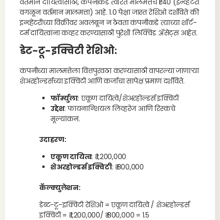
वर्तमान दायित्वांसाठी, कंपनीकडे त्वरित मालमत्तेचे ₹1.40 (इन्व्हेंटरी
वगळून वर्तमान मालमत्ता) आहे. 1.0 पेक्षा जास्त रेशिओ दर्शविते की
इन्व्हेंटरीच्या विक्रीवर अवलंबून न ठेवता कंपनीकडे त्याच्या शॉर्ट-
टर्म दायित्वांना कव्हर करण्यासाठी पुरेशी लिक्विड ॲसेट्स आहेत.
डेट-टू-इक्विटी रेशिओ
:
कंपनीच्या मालमत्तेला वित्तपुरवठा करण्यासाठी वापरल्या जाणार्‍या
शेअरहोल्डर्सच्या इक्विटी आणि कर्जाचा सापेक्ष प्रमाण दर्शविते.
फॉर्म्युला
: एकूण दायित्वे/शेअरहोल्डर्स इक्विटी
उद्देश
: फायनान्शियल लिव्हरेज आणि रिस्कचे
मूल्यांकन.
उदाहरण:
एकूण दायित्व
: ₹ 1,200,000
शेअरहोल्डर्स इक्विटी
: ₹ 800,000
कॅल्क्युलेशन:
डेब्ट-टू-इक्विटी रेशिओ = एकूण दायित्वे / शेअरहोल्डर्स
इक्विटी = ₹ 1,200,000/ ₹ 800,000 = 1.5