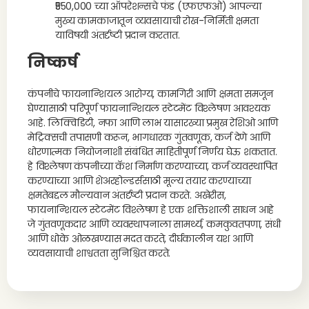
₹550,000 च्या ऑपरेशन्सचे फंड (एफएफओ) आपल्या
मुख्य कामकाजातून व्यवसायाची रोख-निर्मिती क्षमता
याविषयी अंतर्दृष्टी प्रदान करतात.
निष्कर्ष
कंपनीचे फायनान्शियल आरोग्य, कामगिरी आणि क्षमता समजून
घेण्यासाठी परिपूर्ण फायनान्शियल स्टेटमेंट विश्लेषण आवश्यक
आहे. लिक्विडिटी, नफा आणि लाभ यासारख्या प्रमुख रेशिओ आणि
मेट्रिक्सची तपासणी करून, भागधारक गुंतवणूक, कर्ज देणे आणि
धोरणात्मक नियोजनाशी संबंधित माहितीपूर्ण निर्णय घेऊ शकतात.
हे विश्लेषण कंपनीच्या कॅश निर्माण करण्याच्या, कर्ज व्यवस्थापित
करण्याच्या आणि शेअरहोल्डर्ससाठी मूल्य तयार करण्याच्या
क्षमतेबद्दल मौल्यवान अंतर्दृष्टी प्रदान करते. अखेरीस,
फायनान्शियल स्टेटमेंट विश्लेषण हे एक शक्तिशाली साधन आहे
जे गुंतवणूकदार आणि व्यवस्थापनाला सामर्थ्य, कमकुवतपणा, संधी
आणि धोके ओळखण्यास मदत करते, दीर्घकालीन यश आणि
व्यवसायाची शाश्वतता सुनिश्चित करते.