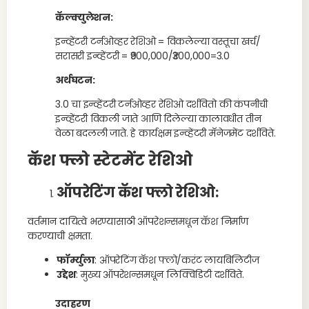
कॅल्क्युलेशन:
इन्व्हेंटरी टर्नओव्हर रेशिओ = विकलेल्या वस्तूचा खर्च/
सरासरी इन्व्हेंटरी = ₹900,000/₹300,000=3.0
अर्थघटन:
3.0 चा इन्व्हेंटरी टर्नओव्हर रेशिओ दर्शवितो की कंपनीची
इन्व्हेंटरी विकली जाते आणि दिलेल्या कालावधीत तीन
वेळा बदलली जाते. हे कार्यक्षम इन्व्हेंटरी मॅनेजमेंट दर्शविते.
कॅश फ्लो स्टेटमेंट रेशिओ
ऑपरेटिंग कॅश फ्लो रेशिओ
:
वर्तमान दायित्वे भरण्यासाठी ऑपरेशन्समधून कॅश निर्माण
करण्याची क्षमता.
फॉर्म्युला
: ऑपरेटिंग कॅश फ्लो/करंट लायबिलिटीज
उद्देश
: मुख्य ऑपरेशन्समधून लिक्विडिटी दर्शविते.
उदाहरण