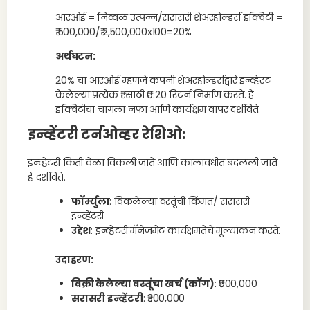
आरओई = निव्वळ उत्पन्न/सरासरी शेअरहोल्डर्स इक्विटी =
₹ 500,000/₹ 2,500,000x100=20%
अर्थघटन:
20% चा आरओई म्हणजे कंपनी शेअरहोल्डर्सद्वारे इन्व्हेस्ट
केलेल्या प्रत्येक ₹1 साठी ₹0.20 रिटर्न निर्माण करते. हे
इक्विटीचा चांगला नफा आणि कार्यक्षम वापर दर्शविते.
इन्व्हेंटरी टर्नओव्हर रेशिओ
:
इन्व्हेंटरी किती वेळा विकली जाते आणि कालावधीत बदलली जाते
हे दर्शविते.
फॉर्म्युला
: विकलेल्या वस्तूंची किंमत/ सरासरी
इन्व्हेंटरी
उद्देश
: इन्व्हेंटरी मॅनेजमेंट कार्यक्षमतेचे मूल्यांकन करते.
उदाहरण:
विक्री केलेल्या वस्तूंचा खर्च (कॉग)
: ₹900,000
सरासरी इन्व्हेंटरी
: ₹300,000