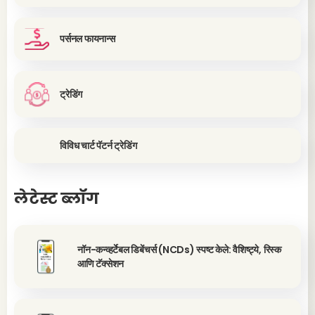
पर्सनल फायनान्स
ट्रेडिंग
विविध चार्ट पॅटर्न ट्रेडिंग
लेटेस्ट ब्लॉग
नॉन-कन्व्हर्टेबल डिबेंचर्स (NCDs) स्पष्ट केले: वैशिष्ट्ये, रिस्क
आणि टॅक्सेशन