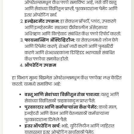
ऑपरेशन्समधून कॅश फ्लो समाविष्ट आहे, जसे की वस्तू
आणि सेवांच्या विक्रीतून प्राप्ती, पुरवठादारांना पेमेंट आणि
इतर ऑपरेटिंग खर्च.
इन्व्हेस्टमेंट उपक्रम:
हा सेक्शन प्रॉपर्टी, प्लांट, उपकरणे
आणि इन्व्हेस्टमेंट सारख्या दीर्घकालीन ॲसेट्सच्या
अधिग्रहण आणि विल्हेवाट संबंधित कॅश फ्लो रिपोर्ट करतो.
फायनान्सिंग ॲक्टिव्हिटीज:
या सेक्शनमध्ये लोन घेणे
आणि रिपेमेंट करणे, शेअर्स जारी करणे आणि पुनर्खरेदी
करणे आणि शेअरधारकांना डिव्हिडंड भरण्याशी संबंधित
कॅश फ्लोचा समावेश होतो.
ऑपरेटिंग उपक्रम
हा विभाग मुख्य बिझनेस ऑपरेशन्समधून कॅश फ्लोवर लक्ष केंद्रित
करतो. यामध्ये समाविष्ट आहे:
वस्तू आणि सेवांच्या विक्रीतून रोख पावत्या:
वस्तू आणि
सेवांच्या विक्रीसाठी ग्राहकांकडून प्राप्त पैसे.
पुरवठादार आणि कर्मचाऱ्यांना कॅश पेमेंट:
कच्चे माल,
इन्व्हेंटरी आणि वेतन आणि वेतनासाठी कर्मचाऱ्यांना
पुरवठादारांना दिलेले पैसे.
इतर ऑपरेटिंग खर्च:
भाडे, युटिलिटीज आणि जाहिरात
यासारख्या इतर ऑपरेटिंग खर्चासाठी पेमेंट.