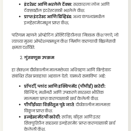
इंटरेस्ट आणि भरलेले टॅक्स:
सरकारला लोन आणि
टॅक्सवरील इंटरेस्टसाठी भरलेले कॅश.
प्राप्त इंटरेस्ट आणि डिव्हिडंड:
अन्य कंपन्यांमधील
इन्व्हेस्टमेंटमधून प्राप्त कॅश
.
परिणाम म्हणजे ऑपरेटिंग ॲक्टिव्हिटीजचा निव्वळ कॅश फ्लो, जो
त्याच्या मुख्य ऑपरेशन्समधून कॅश निर्माण करण्याची बिझनेसची
क्षमता दर्शविते.
गुंतवणूक उपक्रम
हा सेक्शन दीर्घकालीन मालमत्तेच्या अधिग्रहण आणि विल्हेवाट
संबंधित रोख प्रवाहाचा अहवाल देतो. यामध्ये समाविष्ट आहे:
प्रॉपर्टी, प्लांट आणि इक्विपमेंट (पीपीई) खरेदी:
बिल्डिंग, मशीनरी आणि उपकरणे सारख्या भौतिक
मालमत्ता प्राप्त करण्यासाठी खर्च केलेली कॅश.
पीपीईच्या विक्रीतून पुढे जाते
: दीर्घकालीन मालमत्ता
विकून प्राप्त कॅश.
इन्व्हेस्टमेंटची खरेदी:
स्टॉक, बाँड्स आणि इतर
सिक्युरिटीज सारख्या इन्व्हेस्टमेंट प्राप्त करण्यासाठी खर्च
केलेली कॅश.