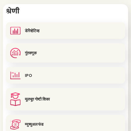
श्रेणी
डेरिव्हेटिव्ह
गुंतवणूक
IPO
मूलभूत गोष्टी शिका
म्युच्युअल फंड