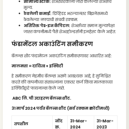
सामान्य स्टॉक:
शेअरधारकांना जारी केलेल्या शेअर्सचे
मूल्य.
ठेवलेली कमाई:
डिव्हिडंड भरल्यानंतर बिझनेसमध्ये
ठेवलेल्या नफ्याची संचयी रक्कम.
अतिरिक्त पेड-इन कॅपिटल:
शेअर्सच्या समान मूल्यापेक्षा
जास्त कंपनीमध्ये पैसे शेअरहोल्डर्सनी इन्व्हेस्ट केले आहेत.
फंडामेंटल अकाउंटिंग समीकरण
बॅलन्स शीट फंडामेंटल अकाउंटिंग समीकरणावर आधारित आहे:
मालमत्ता = दायित्व + इक्विटी
हे समीकरण नेहमीच बॅलन्स असणे आवश्यक आहे, हे सुनिश्चित
करते की कंपनीच्या संसाधनांना एकतर कर्ज किंवा मालकाच्या
इक्विटीद्वारे फायनान्स केले जाते.
ABC लि. ची उदाहरण बॅलन्स शीट.
31 मार्च 2024 पर्यंत बॅलन्स शीट (सर्व रक्कम ₹ कोटीमध्ये)
नोंद
31-Mar-
31-Mar-
तपशील
क्र.
2024
2023