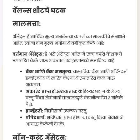
बॅलन्स शीटचे घटक
मालमत्ता:
ॲसेट्स हे आर्थिक मूल्य असलेल्या कंपनीच्या मालकीचे संसाधने
आहेत. त्यांना दोन मुख्य श्रेणींमध्ये वर्गीकृत केले आहे:
वर्तमान ॲसेट्स:
हे असे ॲसेट्स आहेत जे एका वर्षात कॅशमध्ये
रूपांतरित केले जाऊ शकतात. उदाहरणांमध्ये समाविष्ट आहे:
कॅश आणि कॅश समतुल्य
: वास्तविक कॅश आणि शॉर्ट-टर्म
इन्व्हेस्टमेंट जे त्वरित कॅशमध्ये रूपांतरित केले जाऊ
शकतात.
अकाउंट प्राप्त होऊ शकतात
: क्रेडिटवर प्रदान केलेल्या
वस्तू किंवा सेवांसाठी कस्टमरद्वारे कंपनीला देय असलेले
पैसे.
इन्व्हेंटरी:
विक्रीसाठी उपलब्ध वस्तू.
प्रीपेड खर्च:
भविष्यात प्राप्त होणार्‍या वस्तू किंवा सेवांसाठी
आगाऊ केलेली देयके.
नॉन-करंट ॲसेट्स: