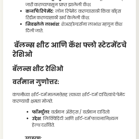
जारी करण्यापासून प्राप्त झालेली कॅश.
कर्जांचे रिपेमेंट
: लोन रिपेमेंट करण्यासाठी किंवा बाँड्स
रिडीम करण्यासाठी खर्च केलेली कॅश.
निवडलेले लाभांश
: शेअरहोल्डर्सना लाभांश म्हणून कॅश
दिली जाते.
बॅलन्स शीट आणि कॅश फ्लो स्टेटमेंटचे
रेशिओ
बॅलन्स शीट रेशिओ
वर्तमान गुणोत्तर
:
कंपनीच्या शॉर्ट-टर्म मालमत्तेसह त्याच्या शॉर्ट-टर्म दायित्वांचे पेमेंट
करण्याची क्षमता मोजते.
फॉर्म्युला
: वर्तमान ॲसेट्स / वर्तमान दायित्वे
उद्देश
: लिक्विडिटी आणि शॉर्ट-टर्म फायनान्शियल
हेल्थ दर्शविते.
उदाहरण: