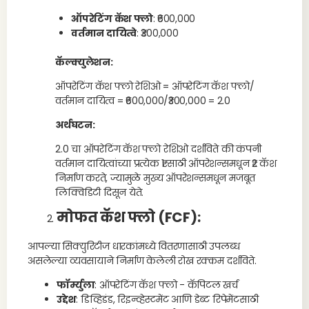
ऑपरेटिंग कॅश फ्लो
: ₹600,000
वर्तमान दायित्वे
: ₹300,000
कॅल्क्युलेशन:
ऑपरेटिंग कॅश फ्लो रेशिओ = ऑपरेटिंग कॅश फ्लो/
वर्तमान दायित्व = ₹600,000/₹300,000 = 2.0
अर्थघटन:
2.0 चा ऑपरेटिंग कॅश फ्लो रेशिओ दर्शविते की कंपनी
वर्तमान दायित्वांच्या प्रत्येक ₹1 साठी ऑपरेशन्समधून ₹2 कॅश
निर्माण करते, ज्यामुळे मुख्य ऑपरेशन्समधून मजबूत
लिक्विडिटी दिसून येते.
मोफत कॅश फ्लो (FCF)
:
आपल्या सिक्युरिटीज धारकांमध्ये वितरणासाठी उपलब्ध
असलेल्या व्यवसायाने निर्माण केलेली रोख रक्कम दर्शविते.
फॉर्म्युला
: ऑपरेटिंग कॅश फ्लो - कॅपिटल खर्च
उद्देश
: डिव्हिडंड, रिइन्व्हेस्टमेंट आणि डेब्ट रिपेमेंटसाठी