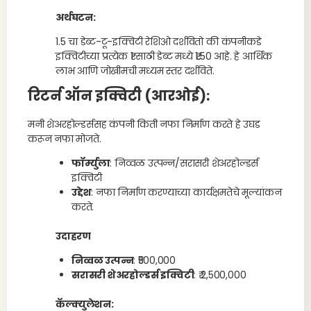
अर्थघटन:
1.5 चा डेब्ट-टू-इक्विटी रेशिओ दर्शवितो की कंपनीकडे
इक्विटीच्या प्रत्येक ₹1 साठी डेब्ट मध्ये ₹1.50 आहे. हे आर्थिक
लाभ आणि जोखीमची मध्यम स्तर दर्शविते.
रिटर्न ऑन इक्विटी (आरओई)
:
मनी शेअरहोल्डर्ससह कंपनी किती नफा निर्माण करते हे उघड
करून नफा मोजते.
फॉर्म्युला
: निव्वळ उत्पन्न/सरासरी शेअरहोल्डर्स
इक्विटी
उद्देश
: नफा निर्माण करण्याच्या कार्यक्षमतेचे मूल्यांकन
करते.
उदाहरण
निव्वळ उत्पन्न
: ₹500,000
सरासरी शेअरहोल्डर्स इक्विटी
: ₹ 2,500,000
कॅल्क्युलेशन: