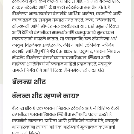
स्टेटमेंटचे मूल्यांकन करण्याची प्रोसेस आहे, ज्यामध्ये बॅलन्स शीट,
इन्कम स्टेटमेंट आणि कॅश फ्लो स्टेटमेंटचा समावेश होतो. हे
विश्लेषण भागधारकांना कंपनीचे आर्थिक आरोग्य, कामगिरी आणि
कालांतराने ट्रेंड समजून घेण्यास मदत करते. नफा, लिक्विडिटी,
सोल्व्हन्सी आणि ऑपरेशनल कार्यक्षमता यासारखे प्रमुख मेट्रिक्स
आणि रेशिओ कंपनीच्या सामर्थ्य आणि कमकुवतांचे मूल्यांकन
करण्यासाठी वापरले जातात. या फायनान्शियल स्टेटमेंटचा अर्थ
लावून, विश्लेषक इन्व्हेस्टमेंट, लेंडिंग आणि स्ट्रॅटेजिक प्लॅनिंग
संदर्भात माहितीपूर्ण निर्णय घेऊ शकतात. एकूणच, फायनान्शियल
स्टेटमेंट विश्लेषण कंपनीच्या फायनान्शियल स्थिरता आणि
वाढीच्या क्षमतेविषयी मौल्यवान माहिती प्रदान करते, ज्यामुळे
चांगले निर्णय घेणे आणि रिस्क मॅनेजमेंट मध्ये मदत होते.
बॅलन्स शीट
बॅलन्स शीट म्हणजे काय?
बॅलन्स शीट हे एक फायनान्शियल स्टेटमेंट आहे जे विशिष्ट वेळी
कंपनीच्या फायनान्शियल स्थितीचा स्नॅपशॉट प्रदान करते. हे
कंपनीची मालमत्ता, दायित्व आणि इक्विटीची रूपरेषा देते, ज्यामुळे
भागधारकांना त्यांच्या आर्थिक आरोग्याचे मूल्यांकन करण्याची
परवानगी मिळते.