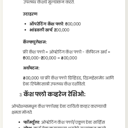
उपलब्ध कॅशचे मूल्यांकन करते.
उदाहरण
ऑपरेटिंग कॅश फ्लो
: ₹600,000
भांडवली खर्च
: ₹200,000
कॅल्क्युलेशन:
फ्री कॅश फ्लो = ऑपरेटिंग कॅश फ्लो − कॅपिटल खर्च =
₹600,000−₹200,000 = ₹400,000
अर्थघटन:
₹400,000 चा फ्री कॅश फ्लो डिव्हिडंड, रिइन्व्हेस्टमेंट आणि
डेब्ट रिपेमेंटसाठी उपलब्ध कॅश दर्शवितो.
कॅश फ्लो कव्हरेज रेशिओ
:
ऑपरेशन्समधून कॅश फ्लोसह डेब्ट दायित्वे कव्हर करण्याची
क्षमता मोजते.
फॉर्म्युला
: ऑपरेटिंग कॅश फ्लो/एकूण डेब्ट सर्व्हिस