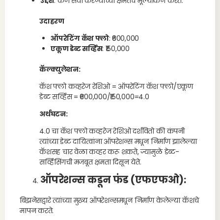
उद्देश
: कर्ज सेवा करण्याच्या क्षमतेचे मूल्यांकन करते.
उदाहरण
ऑपरेटिंग कॅश फ्लो
: ₹600,000
एकूण डेब्ट सर्व्हिस
: ₹150,000
कॅल्क्युलेशन:
कॅश फ्लो कव्हरेज रेशिओ = ऑपरेटिंग कॅश फ्लो/एकूण
डेब्ट सर्व्हिस = ₹600,000/₹150,000=4.0
अर्थघटन:
4.0 चा कॅश फ्लो कव्हरेज रेशिओ दर्शवितो की कंपनी
त्यांच्या डेब्ट दायित्वांना ऑपरेशन्स मधून निर्माण झालेल्या
कॅशसह चार वेळा कव्हर करू शकते, ज्यामुळे डेब्ट-
सर्व्हिसिंगची मजबूत क्षमता दिसून येते.
ऑपरेशन्स कडून फंड (एफएफओ)
:
बिझनेसद्वारे त्यांच्या मुख्य ऑपरेशन्समधून निर्माण केलेल्या कॅशचे
मापन करते.