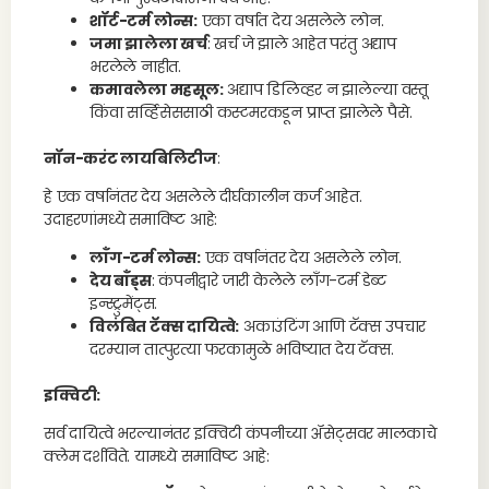
शॉर्ट-टर्म लोन्स:
एका वर्षात देय असलेले लोन.
जमा झालेला खर्च
: खर्च जे झाले आहेत परंतु अद्याप
भरलेले नाहीत.
कमावलेला महसूल:
अद्याप डिलिव्हर न झालेल्या वस्तू
किंवा सर्व्हिसेससाठी कस्टमरकडून प्राप्त झालेले पैसे.
नॉन-करंट लायबिलिटीज
:
हे एक वर्षानंतर देय असलेले दीर्घकालीन कर्ज आहेत.
उदाहरणांमध्ये समाविष्ट आहे:
लाँग-टर्म लोन्स:
एक वर्षानंतर देय असलेले लोन.
देय बाँड्स
: कंपनीद्वारे जारी केलेले लाँग-टर्म डेब्ट
इन्स्ट्रुमेंट्स.
विलंबित टॅक्स दायित्वे:
अकाउंटिंग आणि टॅक्स उपचार
दरम्यान तात्पुरत्या फरकामुळे भविष्यात देय टॅक्स.
इक्विटी:
सर्व दायित्वे भरल्यानंतर इक्विटी कंपनीच्या ॲसेट्सवर मालकाचे
क्लेम दर्शविते. यामध्ये समाविष्ट आहे: