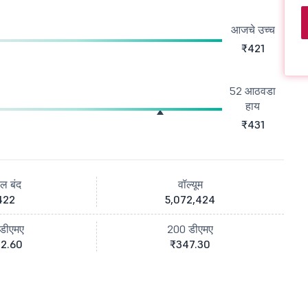
आजचे उच्च
₹421
52 आठवडा
हाय
₹431
ील बंद
वॉल्यूम
422
5,072,424
डीएमए
200 डीएमए
2.60
₹347.30