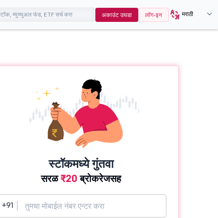
मराठी
अकाउंट उघडा
लॉग-इन
स्टॉकमध्ये गुंतवा
सरळ
₹20
ब्रोकरेजसह
+91