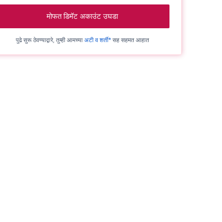
मोफत डिमॅट अकाउंट उघडा
पुढे सुरू ठेवण्याद्वारे, तुम्ही आमच्या
अटी व शर्ती*
सह सहमत आहात