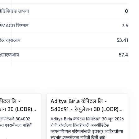
3
डिव्हिडंड उत्पन्न
0
2
MACD सिग्नल
7.6
2
आरएसआय
53.41
6
एमएफआय
57.4
पिटल लि -
Aditya Birla कॅपिटल लि -
लेशन 30 (LODR)
540691 - रेग्युलेशन 30 (LODR)
 ESOP/ESP चे
अंतर्गत घोषणा - न्यूजपेपर पब्लिकेशन
 लिमिटेडने 304002
Aditya Birla कॅपिटल लिमिटेडने 30 जून 2026
बत एक्सचेंजला माहिती
रोजी संपलेल्या तिमाहीसाठी अनऑडिटेड
फायनान्शियल परिणामांसाठी वृत्तपत्र जाहिरातीच्या
संदर्भात एक्सचेंजला माहिती दिली आहे