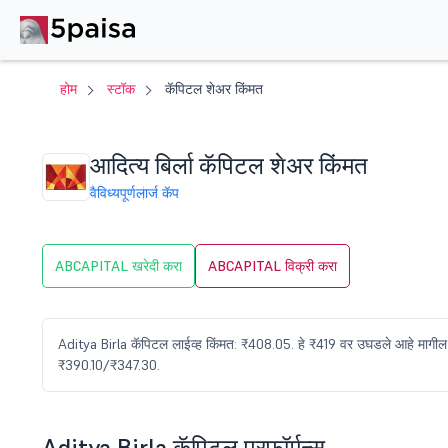
होम
स्टॉक
कॅपिटल शेअर किंमत
आदित्य बिर्ला कॅपिटल शेअर किंमत
वैविध्यपूर्ण
लार्ज कॅप
ABCAPITAL खरेदी करा
ABCAPITAL विक्री करा
Aditya Birla कॅपिटल लाईव्ह किंमत: ₹408.05. हे ₹419 वर उघडले आहे मागी
₹390.10/₹347.30.
Aditya Birla कॅपिटल परफॉर्मन्स