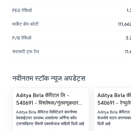
PEG रेशिओ
1.
मार्केट कॅप कोटी
111,66
P/B रेशिओ
3.
सरासरी ट्रू रेंज
11.
नवीनतम स्टॉक न्यूज अपडेट्स
Aditya Birla कॅपिटल लि -
Aditya Birla कॅ
540691 - विश्लेषक/गुंतवणूकदार
540691 - रेग्यु
बैठक- ट्रान्सक्रिप्ट
अंतर्गत घोषणा -
Aditya Birla कॅपिटल लिमिटेडने कंपनीच्या
Aditya Birla कॅपिटल
वाटप
वेबसाईटवर उपलब्ध असलेल्या अर्निंग्स कॉल
शेअर्सचे वाटप करण्याबा
ट्रान्सक्रिप्ट विषयी एक्सचेंजला माहिती दिली आहे
दिली आहे