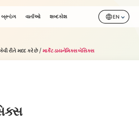
બ્રૂઇંગ
વાર્તાઓ
શબ્દકોશ
EN
કેવી રીતે મદદ કરે છે
/
માર્કેટ ડાયનેમિક્સ બેસિક્સ
સિક્સ