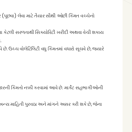
 (પૂછવા) લેવા માટે તૈયાર સૌથી ઓછી કિંમત વચ્ચેનો
 વિના કેટલી સરળતાથી સિક્યોરિટી ખરીદી અથવા વેચી શકાય
.
 છે. ઉચ્ચ વોલેટિલિટી વધુ કિંમતમાં વધારો સૂચવે છે, જ્યારે
બજારની કિંમતો નક્કી કરવામાં આવે છે. માર્કેટ સહભાગીઓની
અન્ય માહિતી પુરવઠા અને માંગને અસર કરી શકે છે, જેના