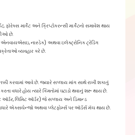
ર્કેટ, ફૉરેક્સ માર્કેટ અને ક્રિપ્ટોકરન્સી માર્કેટનો સમાવેશ થાય
ગીઓ છે.
, એનવાયએસઇ, નાસ્ડેક) અથવા ઇલેક્ટ્રોનિક ટ્રેડિંગ
િક્રેતાઓ વ્યવહાર કરે છે.
ક્કી કરવામાં આવે છે. જ્યારે સપ્લાય માંગ સાથે રાખી શકાતું
 કરતા વધારે હોય ત્યારે કિંમતોમાં ઘટાડો થવાનું શરૂ થાય છે.
ેટ ઑર્ડર, લિમિટ ઑર્ડર) જે સપ્લાય અને ડિમાન્ડ
ે એક્સચેન્જો અથવા પ્લેટફોર્મ્સ પર ઑર્ડર્સ મૅચ થાય છે.