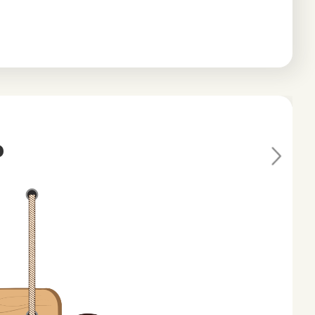
?
Ne
xt