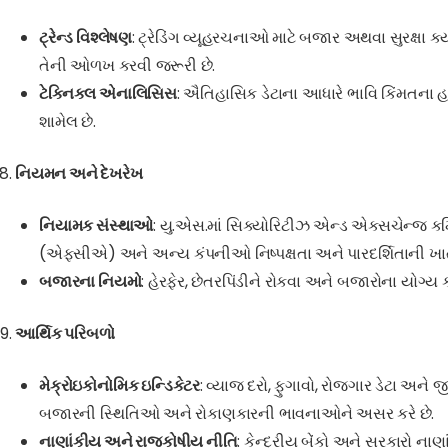
ટ્રેન્ડ વિશ્લેષણ
: ટ્રેડિંગ વ્યૂહરચનાઓ માટે બજાર અથવા સુરક્ષા
તેની ઓળખ કરવી જરૂરી છે.
ટેક્નિકલ એનાલિસિસ
: ઐતિહાસિક ડેટાના આધારે ભાવિ કિંમતના હલ
શામેલ છે.
નિયમન અને દેખરેખ
નિયામક સંસ્થાઓ
: યુ.એસ.માં સિક્યોરિટીઝ એન્ડ એક્સચેન્જ ક
(એફસીએ) અને અન્ય કંપનીઓ નિષ્પક્ષતા અને પારદર્શિતાની ખાતરી
બજારના નિયમો
: હેરફેર, છેતરપિંડીને રોકવા અને બજારોના યોગ્ય ક
આર્થિક પરિબળો
મેક્રોઇકોનોમિક ઇન્ડિકેટર
: વ્યાજ દરો, ફુગાવો, રોજગાર ડેટા અને જ
બજારની સ્થિતિઓ અને રોકાણકારની ભાવનાઓને અસર કરે છે.
નાણાંકીય અને રાજકોષીય નીતિ
: કેન્દ્રીય બેંકો અને સરકારો નાણ