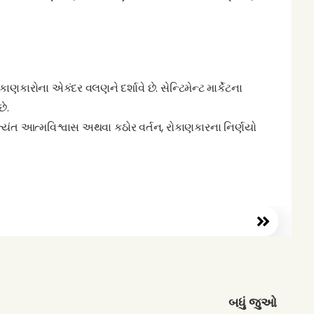
ણકારોના એકંદર વલણને દર્શાવે છે. સેન્ટિમેન્ટ માર્કેટના
ે.
અત્યંત આત્મવિશ્વાસ અથવા કઠોર વર્તન, રોકાણકારના નિર્ણયો
બધું જુઓ