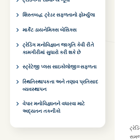
શિસ્તબદ્ધ ટ્રેડર સફળતાનો ફોર્મ્યુલા
માર્કેટ ડાયનેમિક્સ બેસિક્સ
ટ્રેડિંગ મનોવિજ્ઞાન જાગૃતિ કેવી રીતે
કામગીરીમાં સુધારો કરી શકે છે
સ્ટ્રેટેજી પ્લસ સાઇકોલોજી=સફળતા
સ્થિતિસ્થાપકતા અને તણાવ પ્રતિસાદ
વ્યવસ્થાપન
વેપાર મનોવિજ્ઞાનને વધારવા માટે
અદ્યતન તકનીકો
ટ્રેડ
સમજા