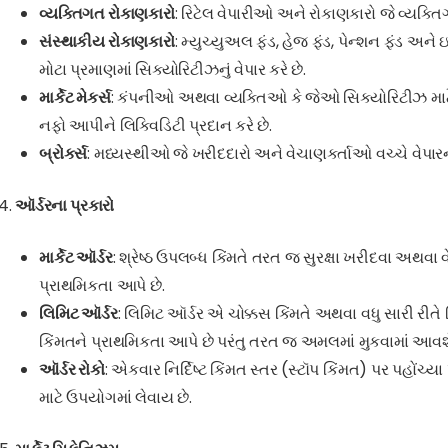
વ્યક્તિગત રોકાણકારો
: રિટેલ વેપારીઓ અને રોકાણકારો જે વ્યક્તિ
સંસ્થાકીય રોકાણકારો
: મ્યુચ્યુઅલ ફંડ, હેજ ફંડ, પેન્શન ફંડ અન
મોટા પ્રમાણમાં સિક્યોરિટીઝનું વેપાર કરે છે.
માર્કેટ મેકર્સ
: કંપનીઓ અથવા વ્યક્તિઓ કે જેઓ સિક્યોરિટીઝ માટે
નફો આપીને લિક્વિડિટી પ્રદાન કરે છે.
બ્રોકર્સ
: મધ્યસ્થીઓ જે ખરીદદારો અને વેચાણકર્તાઓ વચ્ચે વેપાર
ઑર્ડરના પ્રકારો
માર્કેટ ઑર્ડર
: શ્રેષ્ઠ ઉપલબ્ધ કિંમતે તરત જ સુરક્ષા ખરીદવા અ
પ્રાથમિકતા આપે છે.
લિમિટ ઑર્ડર
: લિમિટ ઑર્ડર એ ચોક્કસ કિંમતે અથવા વધુ સારી રીત
કિંમતને પ્રાથમિકતા આપે છે પરંતુ તરત જ અમલમાં મુકવામાં આવશે
ઑર્ડર રોકો
: એકવાર નિર્દિષ્ટ કિંમત સ્તર (સ્ટૉપ કિંમત) પર પહોંચ્ય
માટે ઉપયોગમાં લેવાય છે.