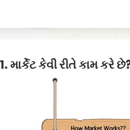
1. માર્કેટ કેવી રીતે કામ કરે છે