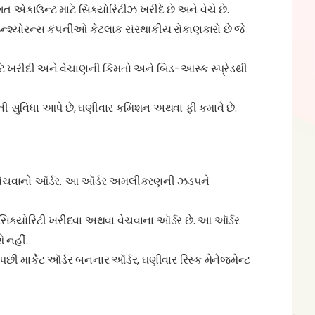
ગત એકાઉન્ટ માટે સિક્યોરિટીઝ ખરીદે છે અને વેચે છે.
ે ઇન્શ્યોરન્સ કંપનીઓ કેટલાક સંસ્થાકીય રોકાણકારો છે જે
 ખરીદી અને વેચાણની કિંમતો અને બિડ-આસ્ક સ્પ્રેડથી
ની સુવિધા આપે છે, ઘણીવાર કમિશન અથવા ફી કમાવે છે.
થવા વેચવાનો ઑર્ડર. આ ઑર્ડર અમલીકરણની ઝડપને
ે સિક્યોરિટી ખરીદવા અથવા વેચવાના ઑર્ડર છે. આ ઑર્ડર
 નહીં.
ા પછી માર્કેટ ઑર્ડર બનનાર ઑર્ડર, ઘણીવાર રિસ્ક મેનેજમેન્ટ