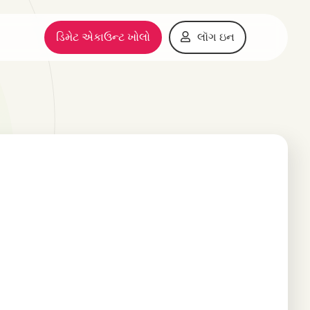
ડિમેટ એકાઉન્ટ ખોલો
લૉગ ઇન