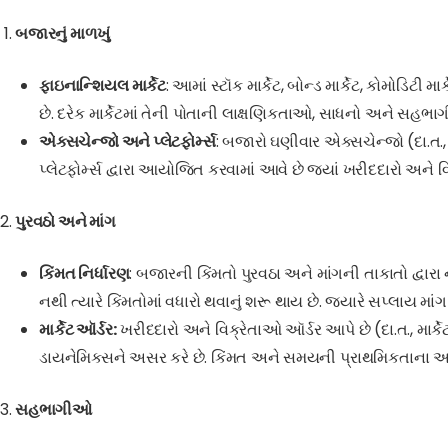
બજારનું માળખું
ફાઇનાન્શિયલ માર્કેટ
: આમાં સ્ટૉક માર્કેટ, બોન્ડ માર્કેટ, કોમોડિટી મા
છે. દરેક માર્કેટમાં તેની પોતાની લાક્ષણિકતાઓ, સાધનો અને સહભા
એક્સચેન્જો અને પ્લેટફોર્મ્સ
: બજારો ઘણીવાર એક્સચેન્જો (દા.ત.
પ્લેટફોર્મ્સ દ્વારા આયોજિત કરવામાં આવે છે જ્યાં ખરીદદારો અને વ
પુરવઠો અને માંગ
કિંમત નિર્ધારણ
: બજારની કિંમતો પુરવઠા અને માંગની તાકાતો દ્વારા ન
નથી ત્યારે કિંમતોમાં વધારો થવાનું શરૂ થાય છે. જ્યારે સપ્લાય માંગ
માર્કેટ ઑર્ડર:
ખરીદદારો અને વિક્રેતાઓ ઑર્ડર આપે છે (દા.ત., માર્ક
ડાયનેમિક્સને અસર કરે છે. કિંમત અને સમયની પ્રાથમિકતાના આધાર
સહભાગીઓ