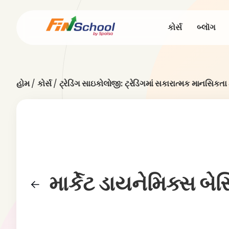
કોર્સ
બ્લૉગ
હોમ
/
કોર્સ
/
ટ્રેડિંગ સાઇકોલોજી: ટ્રેડિંગમાં સકારાત્મક માનસિકતા 
માર્કેટ ડાયનેમિક્સ બે