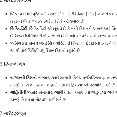
માર્કેટ મિકેનિઝમ
બિડ-આસ્ક સ્પ્રેડ
: ખરીદનાર સૌથી મોટી કિંમત (બિડ) અને વેચનાર
તફાવત બિડ-આસ્ક સ્પ્રેડ તરીકે ઓળખાય છે.
લિક્વિડિટી
: લિક્વિડિટી એ સૂચવે છે કે તેની કિંમતને અસર કર્યા
છે. ઉચ્ચ લિક્વિડિટીનો અર્થ એ છે કે ઓછા સ્પ્રેડ અને સરળ અમલ
અસ્થિરતા
: સમય જતાં સિક્યોરિટીની કિંમતમાં ફેરફારના સ્તરને માપે
ઓછી વોલેટિલિટી વધુ સ્થિર કિંમતો સૂચવે છે.
કિંમતની શોધ
બજારની કિંમતો
: સપ્લાય અને માંગની ક્રિયાપ્રતિક્રિયા દ્વારા 
ખરીદી અને વેચાણના નિર્ણયો ભાવની હિલચાલને પ્રભાવિત કરે છે.
માહિતીની અસર
: સમાચાર, આર્થિક ડેટા, કમાણીના અહેવાલો અને 
કારણે કિંમતમાં ગોઠવણ થઈ શકે છે.
માર્કેટ ટ્રેન્ડ્સ