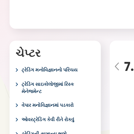
ચેપ્ટર
7.
Pre
ટ્રેડિંગ મનોવિજ્ઞાનનો પરિચય
vio
us
ટ્રેડિંગ સાઇકોલોજીમાં રિસ્ક
મેનેજમેન્ટ
વેપાર મનોવિજ્ઞાનમાં પડકારો
ઓવરટ્રેડિંગ કેવી રીતે રોકવું
ટ્રેડિંગની સામાન્ય ભૂલો