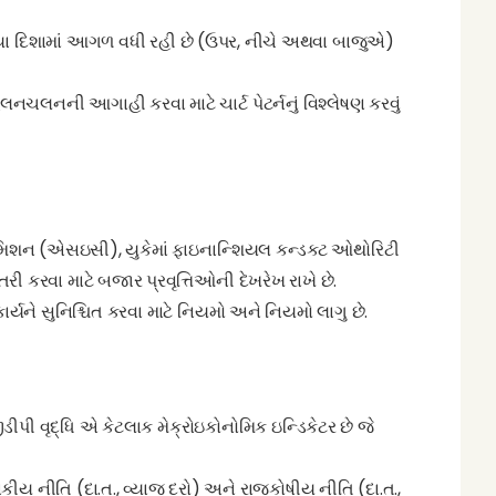
 કયા દિશામાં આગળ વધી રહી છે (ઉપર, નીચે અથવા બાજુએ)
નચલનની આગાહી કરવા માટે ચાર્ટ પેટર્નનું વિશ્લેષણ કરવું
મિશન (એસઇસી), યુકેમાં ફાઇનાન્શિયલ કન્ડક્ટ ઓથોરિટી
 કરવા માટે બજાર પ્રવૃત્તિઓની દેખરેખ રાખે છે.
ાર્યને સુનિશ્ચિત કરવા માટે નિયમો અને નિયમો લાગુ છે.
ીડીપી વૃદ્ધિ એ કેટલાક મેક્રોઇકોનોમિક ઇન્ડિકેટર છે જે
ાંકીય નીતિ (દા.ત., વ્યાજ દરો) અને રાજકોષીય નીતિ (દા.ત.,