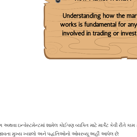
િંગ અથવા ઇન્વેસ્ટમેન્ટમાં શામેલ કોઈપણ વ્યક્તિ માટે માર્કેટ કેવી રીતે કામ 
વતા મુખ્ય ખ્યાલો અને પદ્ધતિઓનો ઓવરવ્યૂ અહીં આપેલ છે: