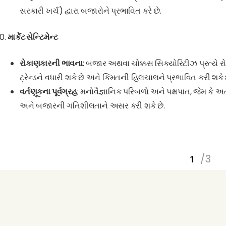
સરકારી ખર્ચ) દ્વારા બજારોને પ્રભાવિત કરે છે.
માર્કેટ સેન્ટિમેન્ટ
રોકાણકારની ભાવના
: બજાર અથવા ચોક્કસ સિક્યોરિટીઝ પ્રત્યે રોકા
ટ્રેન્ડને વધારી શકે છે અને કિંમતની હિલચાલને પ્રભાવિત કરી શકે છ
વર્તણૂકના પૂર્વગ્રહ
: મનોવૈજ્ઞાનિક પરિબળો અને પક્ષપાત, જેમ કે 
અને બજારની ગતિશીલતાને અસર કરી શકે છે.
/3
1