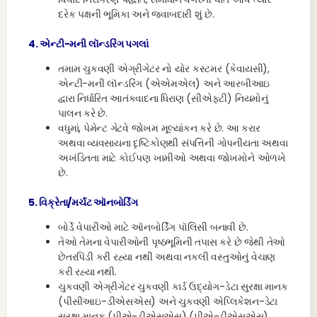
દરેક પક્ષની ભૂમિકા અને જવાબદારી શું છે.
4. એન્ટી-મની લૉન્ડરિંગ પગલાં
તમામ ચુકવણી એગ્રીગેટર નો યોર કસ્ટમર (કેવાયસી),
એન્ટી-મની લૉન્ડરિંગ (એએમએલ) અને આરબીઆઇ
દ્વારા નિર્ધારિત આતંકવાદના ધિરાણ (સીએફટી) નિયમોનું
પાલન કરે છે.
વધુમાં, પેમેન્ટ ગેટવે જોખમ મૂલ્યાંકન કરે છે. આ કરાર
અથવા વ્યવસાયના દૃષ્ટિકોણથી સંપત્તિની ગોપનીયતા અથવા
અખંડિતતા માટે કોઈપણ ખામીઓ અથવા જોખમોને ઓળખે
છે.
5. વિક્રેતા/મર્ચંટ ઑનબોર્ડિંગ
બોર્ડે વેપારીઓ માટે ઑનબોર્ડિંગ પૉલિસી બનાવી છે.
તેઓ તેમના વેપારીઓની પૃષ્ઠભૂમિની તપાસ કરે છે જેથી તેઓ
છેતરપિંડી કરી રહ્યા નથી અથવા નકલી વસ્તુઓનું વેચાણ
કરી રહ્યા નથી.
ચુકવણી એગ્રીગેટર ચુકવણી કાર્ડ ઉદ્યોગ-ડેટા સુરક્ષા માનક
(પીસીઆઇ-ડીએસએસ) અને ચુકવણી એપ્લિકેશન-ડેટા
સુરક્ષા માનક (પીએ-ડીએસએસ) (પીએ-ડીએસએસ)