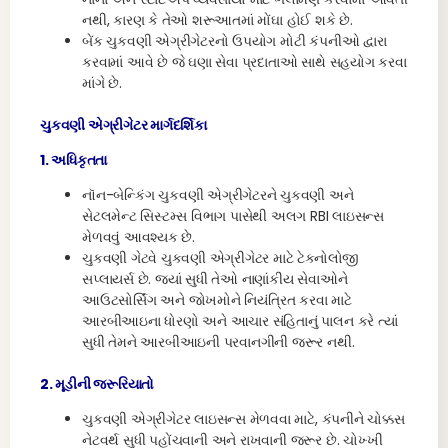
નથી, કારણ કે તેઓ શરૂઆતમાં મોંઘા હોઈ શકે છે.
બેંક ચુકવણી એગ્રીગેટરનો ઉપયોગ મોટી કંપનીઓ દ્વારા
કરવામાં આવે છે જે ઘણા સેવા પ્રદાતાઓ સાથે સહયોગ કરવા
માંગે છે.
ચુકવણી એગ્રીગેટર માર્ગદર્શિકા
1.
અધિકૃતતા
નૉન-બેન્કિંગ ચુકવણી એગ્રીગેટરને ચુકવણી અને
સેટલમેન્ટ સિસ્ટમ્સ વિભાગ પાસેથી અલગ RBI લાઇસન્સ
મેળવવું આવશ્યક છે.
ચુકવણી ગેટવે ચુકવણી એગ્રીગેટર માટે ટેક્નોલોજી
સપ્લાયર્સ છે. જ્યાં સુધી તેઓ નાણાંકીય સેવાઓને
આઉટસોર્સિંગ અને જોખમોને નિયંત્રિત કરવા માટે
આરબીઆઇના ધોરણો અને આચાર સંહિતાનું પાલન કરે ત્યાં
સુધી તેમને આરબીઆઇની પરવાનગીની જરૂર નથી.
2. મૂડીની જરૂરિયાતો
ચુકવણી એગ્રીગેટર લાઇસન્સ મેળવવા માટે, કંપનીને ચોક્કસ
નેટવર્થ સુધી પહોંચવાની અને રાખવાની જરૂર છે. ચોખ્ખી