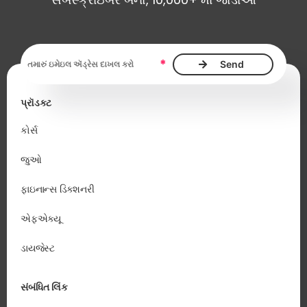
ઇમેઇલ ઍડ્રેસ આવશ્યક છે
*
પ્રૉડક્ટ
કોર્સ
જુઓ
ફાઇનાન્સ ડિક્શનરી
એફએક્યૂ
ડાયજેસ્ટ
સંબંધિત લિંક