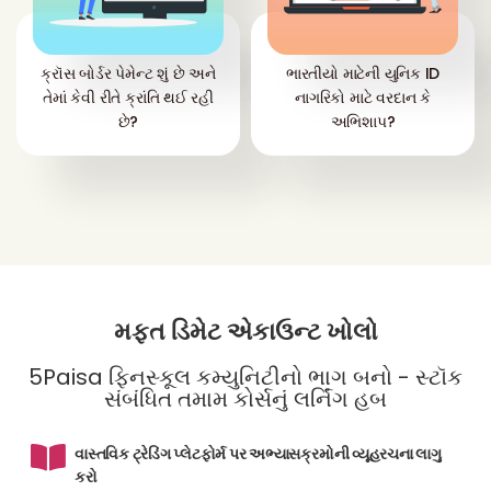
ક્રૉસ બોર્ડર પેમેન્ટ શું છે અને
ભારતીયો માટેની યુનિક ID
તેમાં કેવી રીતે ક્રાંતિ થઈ રહી
નાગરિકો માટે વરદાન કે
છે?
અભિશાપ?
મફત ડિમેટ એકાઉન્ટ ખોલો
5Paisa ફિનસ્કૂલ કમ્યુનિટીનો ભાગ બનો - સ્ટૉક
સંબંધિત તમામ કોર્સનું લર્નિંગ હબ
વાસ્તવિક ટ્રેડિંગ પ્લેટફોર્મ પર અભ્યાસક્રમોની વ્યૂહરચના લાગુ
કરો