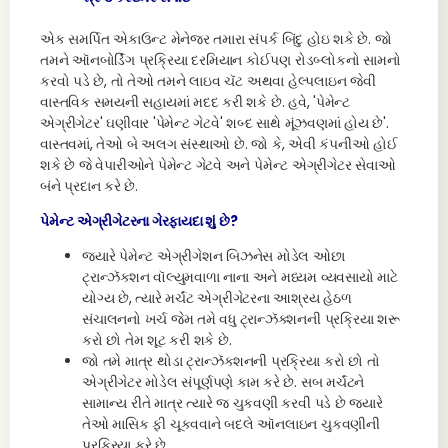
એક સમર્પિત એકાઉન્ટ મેનેજર તમારા સંપર્ક બિંદુ હોઇ શકે છે. જો
તમને ઑનબોર્ડિંગ પ્રક્રિયા દરમિયાન કોઈપણ રોડબ્લોકનો સામનો
કરવો પડે છે, તો તેઓ તમને લાઇવ ચૅટ અથવા હેલ્પલાઇન જેવી
વાસ્તવિક સમયની સહાયમાં મદદ કરી શકે છે. હવે, 'પેમેન્ટ
એગ્રીગેટર' ઘણીવાર 'પેમેન્ટ ગેટવે' શબ્દ સાથે મૂંઝવણમાં હોય છે'.
વાસ્તવમાં, તેઓ બે અલગ સંસ્થાઓ છે. જો કે, એવી કંપનીઓ હોઈ
શકે છે જે વેપારીઓને પેમેન્ટ ગેટવે અને પેમેન્ટ એગ્રીગેટર સેવાઓ
બંને પ્રદાન કરે છે.
પેમેન્ટ એગ્રીગેટરના ગેરફાયદા શું છે?
જ્યારે પેમેન્ટ એગ્રીગેશન બિઝનેસ મોડેલ ઓછા
ટ્રાન્ઝૅક્શન વૉલ્યુમવાળા નાના અને મધ્યમ વ્યવસાયો માટે
યોગ્ય છે, ત્યારે મર્ચંટ એગ્રીગેટરના આશ્રય હેઠળ
સંચાલનનો ખર્ચ જેમ તમે વધુ ટ્રાન્ઝૅક્શનની પ્રક્રિયા શરૂ
કરો છો તેમ શૂટ કરી શકે છે.
જો તમે માત્ર થોડા ટ્રાન્ઝૅક્શનની પ્રક્રિયા કરો છો તો
એગ્રીગેટર મોડેલ સંપૂર્ણપણે કામ કરે છે. સબ મર્ચંટને
સામાન્ય રીતે માત્ર ત્યારે જ ચુકવણી કરવી પડે છે જ્યારે
તેઓ માસિક ફી ચૂકવવાને બદલે ઑનલાઇન ચુકવણીની
પ્રક્રિયા કરે છે.