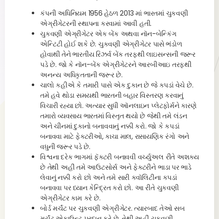
કંપની અધિનિયમ 1956 હેઠળ 2013 માં ભારતમાં ચુકવણી
એગ્રીગેટરની સ્થાપના કરવામાં આવી હતી.
ચુકવણી એગ્રીગેટર એક બેંક અથવા નૉન-બેન્કિંગ
એન્ટિટી હોઈ શકે છે. ચુકવણી એગ્રીગેટર પાસે ભંડોળ
હોવાથી તેને ભારતીય રિઝર્વ બેંક તરફથી લાઇસન્સની જરૂર
પડે છે. જો કે નૉન-બેંક એગ્રીગેટરને આરબીઆઇ તરફથી
અનન્ય અધિકૃતતાની જરૂર છે.
ચાલો કહીએ કે તમારી પાસે એક દુકાન છે જે કપડાં વેચે છે.
તમે હવે થોડા સમયથી ભારતની બહાર વિસ્તરણ કરવાનું
વિચારી રહ્યા છો. અત્યાર સુધી ઑનલાઇન પ્લેટફોર્મને કારણે
તમારો વ્યવસાય ભારતમાં વિસ્તૃત થયો છે જેથી તમે લંડન
અને ચીનમાં દુકાનો બનાવવાનું નક્કી કરો. જો કે કપડાં
બનાવવા માટે ફેક્ટરીઓ, કાચા માલ, રાસાયણિક રંગો અને
વધુની જરૂર પડે છે.
વિશ્વના દરેક ભાગમાં ફૅક્ટરી બનાવવી વર્ચ્યુઅલ રીતે અશક્ય
છે તેથી અહીં તમે આઉટસોર્સ અને ફેક્ટરીને ભાડા પર ભાડે
લેવાનું નક્કી કરો છો અને તમે સારી ક્વૉલિટીના કપડાં
બનાવવા પર ધ્યાન કેન્દ્રિત કરો છો. આ રીતે ચુકવણી
એગ્રીગેટર કામ કરે છે.
બોર્ડ મર્ચંટ પર ચુકવણી એગ્રીગેટર. ત્યારબાદ તેઓ સબ
મર્ચંટ એકાઉન્ટ પ્રદાન કરે છે. તેથી અહીં ચુકવણી