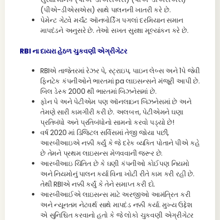
(પીએ-ડીએસએસ) સાથે પાલનની ખાતરી કરે છે.
પેમેન્ટ ગેટવે મર્ચંટ ઑનબોર્ડિંગ પગલાં દરમિયાન સમાન
માપદંડને અનુસરે છે. તેઓ સખત સુરક્ષા મૂલ્યાંકન કરે છે.
RBI ના દાયરા હેઠળ ચુકવણી એગ્રીગેટર
RBIએ તાજેતરમાં રેઝર પે, સ્ટ્રાઇપ, પાઇન લેબ્સ અને 1પે જેવી
ફિનટેક કંપનીઓને ભારતમાં pa લાઇસન્સને મંજૂરી આપી છે.
બિલ ડેસ્ક 2000 થી ભારતમાં બિઝનેસમાં છે.
ફોન પે અને પેટીએમ પણ ઑનલાઇન બિઝનેસમાં છે અને
તેમણે સારી કામગીરી કરી છે. અલબત્ત, પેટીએમને ઘણા
પ્રતિબંધો અને પ્રતિબંધોનો સામનો કરવો પડ્યો છે!
વર્ષ 2020 માં ડિજિટલ સર્વિસમાં તેજી જોયા પછી,
આરબીઆઇએ નક્કી કર્યું કે જે દરેક વ્યક્તિ પોતાને પીએ કહે
છે તેમને પ્રથમ લાઇસન્સ મેળવવાની જરૂર છે.
આરબીઆઇ ચિંતિત છે કે ઘણી કંપનીઓ કોઈપણ નિયમો
અને નિયમોનું પાલન કર્યા વિના ખોટી રીતે કામ કરી રહી છે.
તેથી RBIએ નક્કી કર્યું કે તેને સમાપ્ત કરી દો.
આરબીઆઈએ લાઇસન્સ માટે અરજીઓ આમંત્રિત કરી
અને ન્યૂનતમ નેટવર્થ સાથે માપદંડ નક્કી કર્યા. મુખ્ય ઉદ્દેશ
એ સુનિશ્ચિત કરવાનો હતો કે જે લોકો ચુકવણી એગ્રીગેટર