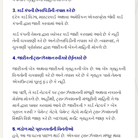
3
. કાર્ડ કંપની છેતરપિંડીની તપાસ કરે છે
દરેક કાર્ડ વિઝા, માસ્ટરકાર્ડ અથવા અમેરિકન એક્સપ્રેસ જેવી કાર્ડ
કંપની દ્વારા જારી કરવામાં આવે છે.
કાર્ડ કંપની તેમના દ્વારા ખરેખર કાર્ડ જારી કરવામાં આવે છે કે નહીં
તેની ચકાસણી કરે છે અને છેતરપિંડીની તપાસ કરે છે. ત્યારબાદ, તે
ચુકવણી પ્રોસેસર દ્વારા જારીકર્તા બેંકને માહિતી મોકલે છે.
4. જારીકર્તા ટ્રાન્ઝૅક્શન સ્વીકારે છે/નકારે છે
જારીકર્તા બેંક અથવા જારીકર્તા ગ્રાહકની બેંક છે. આ બેંક ગ્રાહકની
વિગતોની ચકાસણી કરે છે અને તપાસ કરે છે કે ગ્રાહક પાસે તેમના
એકાઉન્ટમાં પૂરતું ફંડ છે કે નહીં.
આ પછી, તે કાર્ડ નેટવર્ક પર ટ્રાન્ઝૅક્શનની મંજૂરી અથવા નકારનો
મેસેજ મોકલે છે. અહીંથી, ટ્રાન્ઝૅક્શનની મંજૂરીની માહિતી તે જ
માર્ગ દ્વારા પસાર કરવામાં આવે છે: જારીકર્તા > કાર્ડ નેટવર્ક > બેંક
પ્રાપ્ત કરવી > પેમેન્ટ ગેટવે. પેમેન્ટ ગેટવે મર્ચંટને ટ્રાન્ઝૅક્શનની
સ્થિતિ વિશે જાણ કરે છે. બદલામાં, મર્ચંટ ગ્રાહકને જાણ કરે છે.
5. ભંડોળ માટે પ્રાપ્તકર્તાની વિનંતીઓ
હવે, આ જ ઘટના પાછળ થઈ છે. એકવાર ટ્રાન્ઝૅક્શન મંજૂર થયા