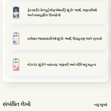
ફેર માર્કેટ વેલ્યૂ (એફએમવી) શું છે: અર્થ, ગણતરીઓ
અને વ્યવહારિક ઉપયોગો
વર્તમાન જવાબદારીઓ શું છે: અર્થ, ઉદાહરણ અને પ્રકારો
બેઝ રેટ શું છે? વ્યાખ્યા, ગણતરી અને બેંકિંગનું મહત્વ
સંબંધિત લેખો
બધું જુઓ