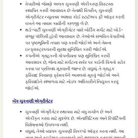
વેપારીઓ જેમણે અલગ ચુકવણી એકીકરણ સિસ્ટમ્સ
સ્થાપિત કરવી આવશ્યક છે તેનાથી વિપરીત, ચુકવણી
એગ્રીગેટર ન્યૂનતમ અથવા કોઈ સ્ટાર્ટઅપ ફી ઑફર કરતી
વખતે આ તમામ કાર્યોની કાળજી લે છે.
થર્ડ-પાર્ટી ચુકવણી
એગ્રીગેટર પાસે બોર્ડિંગ મર્ચંટ માટે બોર્ડ-
મંજૂર પૉલિસી હોવી આવશ્યક છે. તેઓએ સંભવિત વેપારીઓ
પર પૃષ્ઠભૂમિની તપાસ પણ કરવી જોઈએ અને તેમના
ઇન્ફ્રાસ્ટ્રક્ચરની સુરક્ષા સુનિશ્ચિત કરવી જોઈએ.
કંપનીએ ગ્રાહકની ગોપનીયતા પણ સુનિશ્ચિત કરવી
આવશ્યક છે, જેના માટે મર્ચંટના સર્વર પર કાર્ડની વિગતો સ્ટોર
કરવા પર પ્રતિબંધ મૂકવાની જરૂર છે. વધુમાં, તે ગ્રાહક
ફરિયાદ નિવારણ ફ્રેમવર્કને અમલમાં મૂકવું જોઈએ અને
ફરિયાદોને સંભાળવા માટે નોડલ અધિકારીને નિયુક્ત કરવું
જોઈએ.
બેંક ચુકવણી એગ્રીગેટર
ચુકવણી એગ્રીગેટર સ્થાપવા માટે વધુ ખર્ચાળ છે અને
એકીકૃત કરવા માટે મુશ્કેલ છે. એનાલિટિક્સ અને રિપોર્ટિંગની
વિશેષતાઓ ઉપલબ્ધ નથી.
વધુમાં, તેઓ વ્યાપક ચુકવણી વિકલ્પો ઑફર કરતા નથી. આ
નાના અને સ્ટાર્ટઅપ વ્યવસાયો માટે ભલામણ કરવામાં આવતી