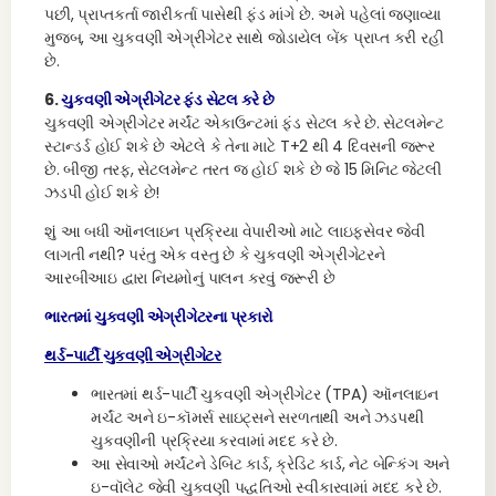
પછી, પ્રાપ્તકર્તા જારીકર્તા પાસેથી ફંડ માંગે છે. અમે પહેલાં જણાવ્યા
મુજબ, આ ચુકવણી એગ્રીગેટર સાથે જોડાયેલ બેંક પ્રાપ્ત કરી રહી
છે.
6.
ચુકવણી એગ્રીગેટર ફંડ સેટલ કરે છે
ચુકવણી એગ્રીગેટર મર્ચંટ એકાઉન્ટમાં ફંડ સેટલ કરે છે. સેટલમેન્ટ
સ્ટાન્ડર્ડ હોઈ શકે છે એટલે કે તેના માટે T+2 થી 4 દિવસની જરૂર
છે. બીજી તરફ, સેટલમેન્ટ તરત જ હોઈ શકે છે જે 15 મિનિટ જેટલી
ઝડપી હોઈ શકે છે!
શું આ બધી ઑનલાઇન પ્રક્રિયા વેપારીઓ માટે લાઇફસેવર જેવી
લાગતી નથી? પરંતુ એક વસ્તુ છે કે ચુકવણી એગ્રીગેટરને
આરબીઆઇ દ્વારા નિયમોનું પાલન કરવું જરૂરી છે
ભારતમાં ચુકવણી એગ્રીગેટરના પ્રકારો
થર્ડ-પાર્ટી ચુકવણી એગ્રીગેટર
ભારતમાં થર્ડ-પાર્ટી ચુકવણી એગ્રીગેટર (TPA) ઑનલાઇન
મર્ચંટ અને ઇ-કૉમર્સ સાઇટ્સને સરળતાથી અને ઝડપથી
ચુકવણીની પ્રક્રિયા કરવામાં મદદ કરે છે.
આ સેવાઓ મર્ચંટને ડેબિટ કાર્ડ, ક્રેડિટ કાર્ડ, નેટ બેન્કિંગ અને
ઇ-વૉલેટ જેવી ચુકવણી પદ્ધતિઓ સ્વીકારવામાં મદદ કરે છે.