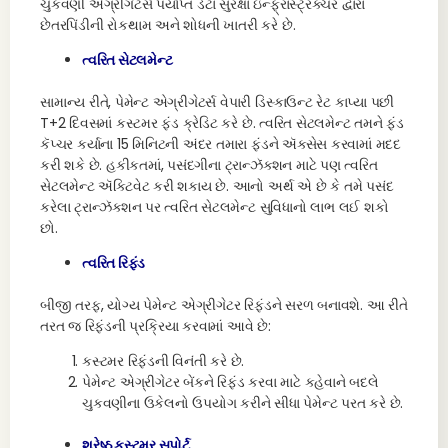
ચુકવણી એગ્રીગેટર્સ પર્યાપ્ત ડેટા સુરક્ષા ઇન્ફ્રાસ્ટ્રક્ચર દ્વારા
છેતરપિંડીની રોકથામ અને શોધની ખાતરી કરે છે.
ત્વરિત સેટલમેન્ટ
સામાન્ય રીતે, પેમેન્ટ એગ્રીગેટર્સ વેપારી ડિસ્કાઉન્ટ રેટ કાપ્યા પછી
T+2 દિવસમાં કસ્ટમર ફંડ ક્રેડિટ કરે છે. ત્વરિત સેટલમેન્ટ તમને ફંડ
કૅપ્ચર કર્યાના 15 મિનિટની અંદર તમારા ફંડને ઍક્સેસ કરવામાં મદદ
કરી શકે છે. હકીકતમાં, પસંદગીના ટ્રાન્ઝૅક્શન માટે પણ ત્વરિત
સેટલમેન્ટ ઍક્ટિવેટ કરી શકાય છે. આનો અર્થ એ છે કે તમે પસંદ
કરેલા ટ્રાન્ઝૅક્શન પર ત્વરિત સેટલમેન્ટ સુવિધાનો લાભ લઈ શકો
છો.
ત્વરિત રિફંડ
બીજી તરફ, યોગ્ય પેમેન્ટ એગ્રીગેટર રિફંડને સરળ બનાવશે. આ રીતે
તરત જ રિફંડની પ્રક્રિયા કરવામાં આવે છે:
કસ્ટમર રિફંડની વિનંતી કરે છે.
પેમેન્ટ એગ્રીગેટર બેંકને રિફંડ કરવા માટે કહેવાને બદલે
ચુકવણીના ઉકેલનો ઉપયોગ કરીને સીધા પેમેન્ટ પરત કરે છે.
શ્રેષ્ઠ કસ્ટમર સપોર્ટ