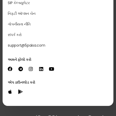
SIP કેલ્ક્યુલેટર
નિફ્ટી ઑપ્શન ચેન
ગોપનીયતા નીતિ
સંપર્ક કરો
support@5paisa.com
અમને ફોલો કરો
એપ ડાઉનલોડ કરો