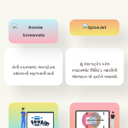
શું કૅશ-સ્ટ્રેપ કરેલ
રોની સ્ક્રૂવાલા: અપગ્રેડના
સ્પાઇસજેટ લિમિટેડ નાદારીની
સ્થાપકની સફળતાની વાર્તા
એરલાઇન ગો ફર્સ્ટને બચાવશે.