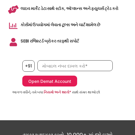
લાઇવ માર્કેટ ડેટા સાથે સ્ટૉક, ઑપ્શન્સ અને ફ્યુચર્સ ટ્રેડ કરો
કોર્સમાં ઉપયોગમાં લેવાતા ટૂલ્સ અને ચાર્ટ શામેલ છે
SEBI રજિસ્ટર્ડ બ્રોકર તરફથી સપોર્ટ
મોબાઇલ નંબર, જરૂરી છે
+91
આગળ વધીને, તમે બધા
નિયમો અને શરતો*
સાથે સંમત થાઓ છો
સબસ્ક્રાઇબર બનો, 10,000+ માં જોડાઓ