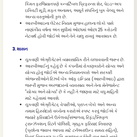
કિંમત ફરજિયાતપણે કન્વર્ટિબલ પ્રિફરન્સ શેર, પેઇડ-અપ
ઇક્વિટી મૂડી, મફત અનામત, અમૂર્ત સંપત્તિનું બુક વેલ્યૂ અને
અન્ય વસ્તુઓની કુલ છે.
આરબીઆઇના લેટેસ્ટ નિયમ મુજબ હાલના લોકો પાસે
નાણાંકીય વર્ષના અંત સુધીમાં ઓછામાં ઓછા 25 કરોડની
નેટવર્થ હોવી જોઈએ અને તેને ચાલુ રાખવું આવશ્યક છે.
3. શાસન
ચુકવણી એગ્રીગેટરને વ્યાવસાયિક રીતે ચલાવવાની જરૂર છે.
આરબીઆઈનું કહેવું છે કે કંપનીમાં રોકાણકારોને યોગ્ય અને
યોગ્ય હોવું જોઈએ અન્ય નિયમનકારો અને સરકારી
એજન્સીઓને રિઝર્વ બેંક ઑફ ઇન્ડિયા (આરબીઆઇ) દ્વારા
જરૂરી મુજબ અરજદારનો વ્યવસાય અને તેના મેનેજમેન્ટ
"યોગ્ય અને યોગ્ય" છે કે નહીં તે જાણવા માટે વધુ માહિતી
માટે કહેવામાં આવશે.
ચુકવણી એગ્રીગેટર, વેપારીઓ, પ્રાપ્ત બેંકો અને અન્ય
તમામ હિસ્સેદારો વચ્ચેના કરારોએ સ્પષ્ટ કરવું જોઈએ કે
જ્યારે ફરિયાદોને ઉકેલવા/સંભાળવા, રિફંડ/નિષ્ફળ
ટ્રાન્ઝૅક્શન, રિટર્ન પૉલિસી, ગ્રાહક ફરિયાદ નિવારણ
(પ્રશ્નોના જવાબ આપવા માટે ટર્નઅરાઉન્ડ સમય સહિત),
વિવાદ નિરાકરણ પદ્ધતિ, સમાધાન વગેરેની વાત આવે ત્યારે