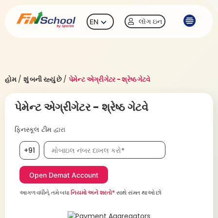
લૉગ ઇન
EN
હોમ
/
શું બની રહ્યું છે
/
પેમેન્ટ એગ્રીગેટર - શ્રેષ્ઠ ગેટવે
પેમેન્ટ એગ્રીગેટર - શ્રેષ્ઠ ગેટવે
ફિનસ્કૂલ ટીમ
દ્વારા
મોબાઇલ નંબર, જરૂરી છે
+91
આગળ વધીને, તમે બધા
નિયમો અને શરતો*
સાથે સંમત થાઓ છો