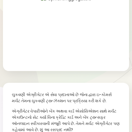
ચુકવણી એગ્રીગેટર એ સેવા પ્રદાતાઓ છે જેના દ્વારા ઇ-કોમર્સ
મર્ચંટ તેમના ચુકવણી ટ્રાન્ઝૅક્શન પર પ્રક્રિયા કરી શકે છે.
એગ્રીગેટર વેપારીઓને બેંક અથવા કાર્ડ એસોસિએશન સાથે મર્ચંટ
એકાઉન્ટનો સેટ કર્યા વિના ક્રેડિટ કાર્ડ અને બેંક ટ્રાન્સફર
ઑનલાઇન સ્વીકારવાની મંજૂરી આપે છે. તેમને મર્ચંટ એગ્રીગેટર પણ
કહેવામાં આવે છે. શું આ રસપ્રદ નથી?