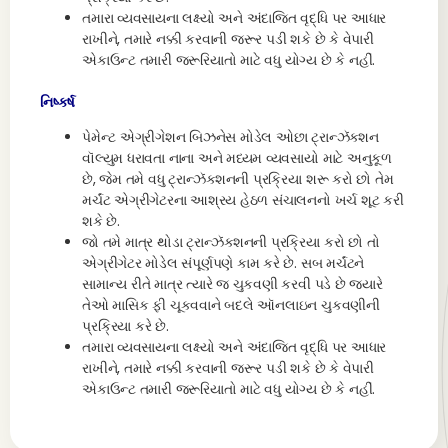
તમારા વ્યવસાયના લક્ષ્યો અને અંદાજિત વૃદ્ધિ પર આધાર
રાખીને, તમારે નક્કી કરવાની જરૂર પડી શકે છે કે વેપારી
એકાઉન્ટ તમારી જરૂરિયાતો માટે વધુ યોગ્ય છે કે નહીં.
નિષ્કર્ષ
પેમેન્ટ એગ્રીગેશન બિઝનેસ મોડેલ ઓછા ટ્રાન્ઝૅક્શન
વૉલ્યુમ ધરાવતા નાના અને મધ્યમ વ્યવસાયો માટે અનુકૂળ
છે, જેમ તમે વધુ ટ્રાન્ઝૅક્શનની પ્રક્રિયા શરૂ કરો છો તેમ
મર્ચંટ એગ્રીગેટરના આશ્રય હેઠળ સંચાલનનો ખર્ચ શૂટ કરી
શકે છે.
જો તમે માત્ર થોડા ટ્રાન્ઝૅક્શનની પ્રક્રિયા કરો છો તો
એગ્રીગેટર મોડેલ સંપૂર્ણપણે કામ કરે છે. સબ મર્ચંટને
સામાન્ય રીતે માત્ર ત્યારે જ ચુકવણી કરવી પડે છે જ્યારે
તેઓ માસિક ફી ચૂકવવાને બદલે ઑનલાઇન ચુકવણીની
પ્રક્રિયા કરે છે.
તમારા વ્યવસાયના લક્ષ્યો અને અંદાજિત વૃદ્ધિ પર આધાર
રાખીને, તમારે નક્કી કરવાની જરૂર પડી શકે છે કે વેપારી
એકાઉન્ટ તમારી જરૂરિયાતો માટે વધુ યોગ્ય છે કે નહીં.