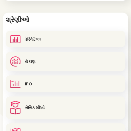
શ્રેણીઓ
ડેરિવેટિવ્ઝ
રોકાણ
IPO
બેસિક શીખો