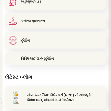
મ્યુચ્યુઅલ ફંડ
પર્સનલ ફાઇનાન્સ
ટ્રેડિંગ
વિવિધ ચાર્ટ પૅટર્નનું ટ્રેડિંગ
લેટેસ્ટ બ્લૉગ
નૉન-કન્વર્ટિબલ ડિબેન્ચર્સ (NCD) ની સમજૂતી:
વિશેષતાઓ, જોખમો અને ટૅક્સેશન