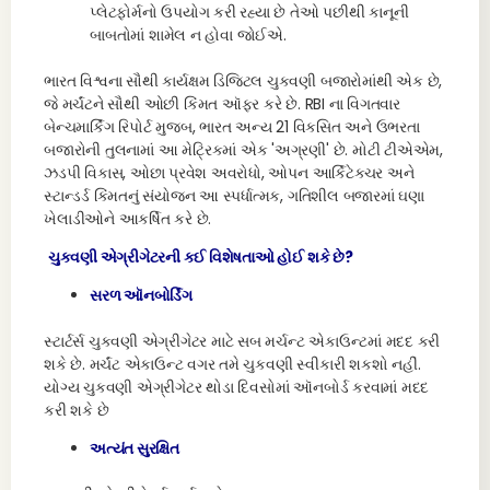
પ્લેટફોર્મનો ઉપયોગ કરી રહ્યા છે તેઓ પછીથી કાનૂની
બાબતોમાં શામેલ ન હોવા જોઈએ.
ભારત વિશ્વના સૌથી કાર્યક્ષમ ડિજિટલ ચુકવણી બજારોમાંથી એક છે,
જે મર્ચંટને સૌથી ઓછી કિંમત ઑફર કરે છે. RBI ના વિગતવાર
બેન્ચમાર્કિંગ રિપોર્ટ મુજબ, ભારત અન્ય 21 વિકસિત અને ઉભરતા
બજારોની તુલનામાં આ મેટ્રિકમાં એક 'અગ્રણી' છે. મોટી ટીએએમ,
ઝડપી વિકાસ, ઓછા પ્રવેશ અવરોધો, ઓપન આર્કિટેક્ચર અને
સ્ટાન્ડર્ડ કિંમતનું સંયોજન આ સ્પર્ધાત્મક, ગતિશીલ બજારમાં ઘણા
ખેલાડીઓને આકર્ષિત કરે છે.
ચુકવણી એગ્રીગેટરની કઈ વિશેષતાઓ હોઈ શકે છે?
સરળ ઑનબોર્ડિંગ
સ્ટાર્ટર્સ ચુકવણી એગ્રીગેટર માટે સબ મર્ચન્ટ એકાઉન્ટમાં મદદ કરી
શકે છે. મર્ચંટ એકાઉન્ટ વગર તમે ચુકવણી સ્વીકારી શકશો નહીં.
યોગ્ય ચુકવણી એગ્રીગેટર થોડા દિવસોમાં ઑનબોર્ડ કરવામાં મદદ
કરી શકે છે
અત્યંત સુરક્ષિત