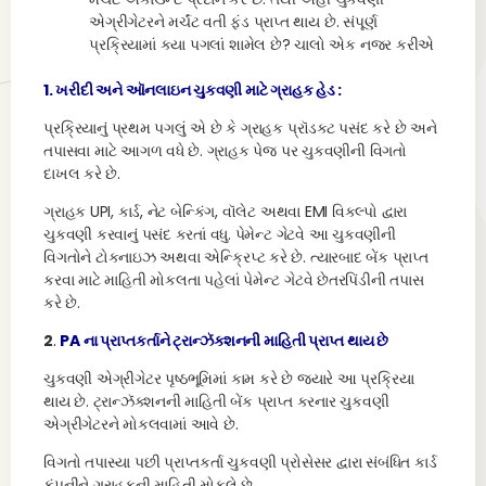
એગ્રીગેટરને મર્ચંટ વતી ફંડ પ્રાપ્ત થાય છે. સંપૂર્ણ
પ્રક્રિયામાં કયા પગલાં શામેલ છે? ચાલો એક નજર કરીએ
1. ખરીદી અને ઑનલાઇન ચુકવણી માટે ગ્રાહક હેડ :
પ્રક્રિયાનું પ્રથમ પગલું એ છે કે ગ્રાહક પ્રૉડક્ટ પસંદ કરે છે અને
તપાસવા માટે આગળ વધે છે. ગ્રાહક પેજ પર ચુકવણીની વિગતો
દાખલ કરે છે.
ગ્રાહક UPI, કાર્ડ, નેટ બેન્કિંગ, વૉલેટ અથવા EMI વિકલ્પો દ્વારા
ચુકવણી કરવાનું પસંદ કરતાં વધુ. પેમેન્ટ ગેટવે આ ચુકવણીની
વિગતોને ટોકનાઇઝ અથવા એન્ક્રિપ્ટ કરે છે. ત્યારબાદ બેંક પ્રાપ્ત
કરવા માટે માહિતી મોકલતા પહેલાં પેમેન્ટ ગેટવે છેતરપિંડીની તપાસ
કરે છે.
2
.
PA ના પ્રાપ્તકર્તાને ટ્રાન્ઝૅક્શનની માહિતી પ્રાપ્ત થાય છે
ચુકવણી એગ્રીગેટર પૃષ્ઠભૂમિમાં કામ કરે છે જ્યારે આ પ્રક્રિયા
થાય છે. ટ્રાન્ઝૅક્શનની માહિતી બેંક પ્રાપ્ત કરનાર ચુકવણી
એગ્રીગેટરને મોકલવામાં આવે છે.
વિગતો તપાસ્યા પછી પ્રાપ્તકર્તા ચુકવણી પ્રોસેસર દ્વારા સંબંધિત કાર્ડ
કંપનીને ગ્રાહકની માહિતી મોકલે છે