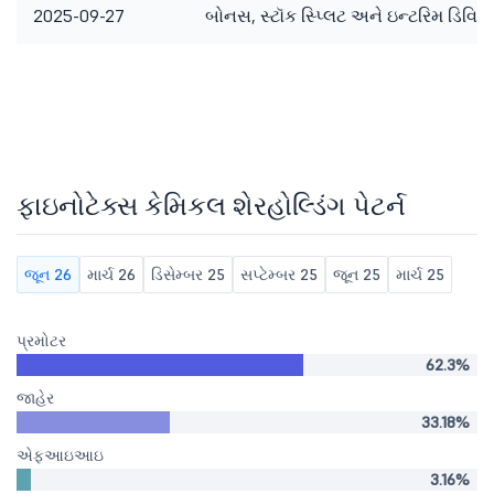
2025-09-27
બોનસ, સ્ટૉક સ્પ્લિટ અને ઇન્ટરિમ ડિવિડન
ફાઇનોટેક્સ કેમિકલ શેરહોલ્ડિંગ પેટર્ન
જૂન 26
માર્ચ 26
ડિસેમ્બર 25
સપ્ટેમ્બર 25
જૂન 25
માર્ચ 25
પ્રમોટર
62.3%
જાહેર
33.18%
એફઆઇઆઇ
3.16%