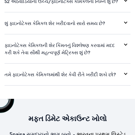
52 અઠવાડિયાનો ઉચ્ચ/ફાઇનોટેક્સ કેમિકલનો નિમ્ન શું છે?
શું ફાઇનોટેક્સ કેમિકલ શેર ખરીદવાનો સારો સમય છે?
ફાઇનોટેક્સ કેમિકલની શેર કિંમતનું વિશ્લેષણ કરવામાં મદદ
કરી શકે તેવા સૌથી મહત્વપૂર્ણ મેટ્રિક્સ શું છે?
તમે ફાઇનોટેક્સ કેમિકલમાંથી શેર કેવી રીતે ખરીદી શકો છો?
મફત ડિમેટ એકાઉન્ટ ખોલો
5paisa સમુદાયનો ભાગ બનો -
ભારતના પ્રથમ લિસ્ટેડ