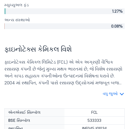
મ્યુચ્યુઅલ ફંડ
1.27%
અન્ય સંસ્થાઓ
0.08%
ફાઇનોટેક્સ કેમિકલ વિશે
ફાઇનોટેક્સ કેમિકલ લિમિટેડ (FCL) એ એક અગ્રણી વૈશ્વિક
રસાયણ કંપની છે જેનું મુખ્ય મથક ભારતમાં છે, જે વિશેષ રસાયણો
અને કાપડ સહાયક કંપનીઓના ઉત્પાદનમાં વિશેષતા ધરાવે છે.
2004 માં સ્થાપિત, કંપની પાસે રસાયણ ઉદ્યોગમાં મજબૂત બજ...
વધુ જુઓ
એનએસઈ સિમ્બૉલ
FCL
BSE સિમ્બૉલ
533333
આઇસિન
INE045J01034