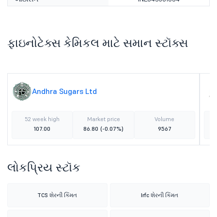
ફાઇનોટેક્સ કેમિકલ માટે સમાન સ્ટૉક્સ
Andhra Sugars Ltd
52 week high
Market price
Volume
107.00
86.80
(-0.07%)
9567
લોકપ્રિય સ્ટૉક
TCS શેરની કિંમત
Irfc શેરની કિંમત