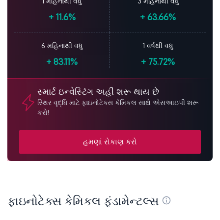
1 મહિનાથી વધુ
3 મહિનાથી વધુ
+
11.6%
+
63.66%
6 મહિનાથી વધુ
1 વર્ષથી વધુ
+
83.11%
+
75.72%
સ્માર્ટ ઇન્વેસ્ટિંગ અહીં શરૂ થાય છે
સ્થિર વૃદ્ધિ માટે ફાઇનોટેક્સ કેમિકલ સાથે એસઆઇપી શરૂ
કરો!
હમણાં રોકાણ કરો
ફાઇનોટેક્સ કેમિકલ ફંડામેન્ટલ્સ