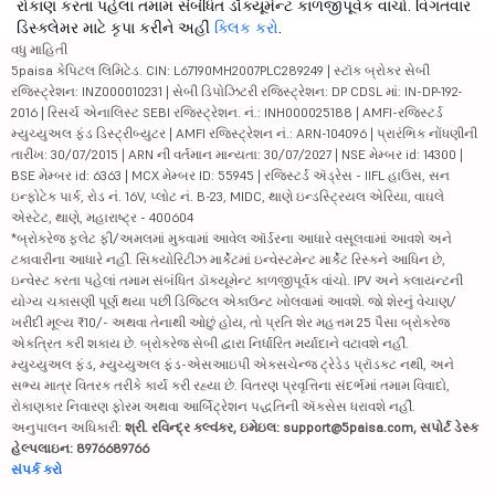
રોકાણ કરતા પહેલાં તમામ સંબંધિત ડૉક્યૂમેન્ટ કાળજીપૂર્વક વાંચો. વિગતવાર
ડિસ્ક્લેમર માટે કૃપા કરીને અહીં
ક્લિક કરો
.
વધુ માહિતી
5paisa કેપિટલ લિમિટેડ. CIN: L67190MH2007PLC289249 | સ્ટૉક બ્રોકર સેબી
રજિસ્ટ્રેશન: INZ000010231 | સેબી ડિપોઝિટરી રજિસ્ટ્રેશન: DP CDSL માં: IN-DP-192-
2016 | રિસર્ચ એનાલિસ્ટ SEBI રજિસ્ટ્રેશન. નં.: INH000025188 | AMFI-રજિસ્ટર્ડ
મ્યુચ્યુઅલ ફંડ ડિસ્ટ્રીબ્યુટર | AMFI રજિસ્ટ્રેશન નં.: ARN-104096 | પ્રારંભિક નોંધણીની
તારીખ: 30/07/2015 | ARN ની વર્તમાન માન્યતા: 30/07/2027 | NSE મેમ્બર id: 14300 |
BSE મેમ્બર id: 6363 | MCX મેમ્બર ID: 55945 | રજિસ્ટર્ડ ઍડ્રેસ - IIFL હાઉસ, સન
ઇન્ફોટેક પાર્ક, રોડ નં. 16V, પ્લોટ નં. B-23, MIDC, થાણે ઇન્ડસ્ટ્રિયલ એરિયા, વાઘલે
એસ્ટેટ, થાણે, મહારાષ્ટ્ર - 400604
*બ્રોકરેજ ફ્લેટ ફી/અમલમાં મુકવામાં આવેલ ઑર્ડરના આધારે વસૂલવામાં આવશે અને
ટકાવારીના આધારે નહીં. સિક્યોરિટીઝ માર્કેટમાં ઇન્વેસ્ટમેન્ટ માર્કેટ રિસ્કને આધિન છે,
ઇન્વેસ્ટ કરતા પહેલાં તમામ સંબંધિત ડૉક્યૂમેન્ટ કાળજીપૂર્વક વાંચો. IPV અને ક્લાયન્ટની
યોગ્ય ચકાસણી પૂર્ણ થયા પછી ડિજિટલ એકાઉન્ટ ખોલવામાં આવશે. જો શેરનું વેચાણ/
ખરીદી મૂલ્ય ₹10/- અથવા તેનાથી ઓછું હોય, તો પ્રતિ શેર મહત્તમ 25 પૈસા બ્રોકરેજ
એકત્રિત કરી શકાય છે. બ્રોકરેજ સેબી દ્વારા નિર્ધારિત મર્યાદાને વટાવશે નહીં.
મ્યુચ્યુઅલ ફંડ, મ્યુચ્યુઅલ ફંડ-એસઆઇપી એક્સચેન્જ ટ્રેડેડ પ્રૉડક્ટ નથી, અને
સભ્ય માત્ર વિતરક તરીકે કાર્ય કરી રહ્યા છે. વિતરણ પ્રવૃત્તિના સંદર્ભમાં તમામ વિવાદો,
રોકાણકાર નિવારણ ફોરમ અથવા આર્બિટ્રેશન પદ્ધતિની ઍક્સેસ ધરાવશે નહીં.
અનુપાલન અધિકારી:
શ્રી. રવિન્દ્ર કલ્વંકર, ઇમેઇલ: support@5paisa.com, સપોર્ટ ડેસ્ક
હેલ્પલાઇન: 8976689766
સંપર્ક કરો