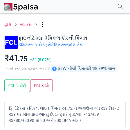
પરફોર્મન્સ
ફાઇનાન્શિયલ્સ
ટેક્નિકલ
ઇવેન્ટ્સ
શેરહોલ્ડિંગ પેટર્ન
વધુ
એફએ
હોમ
સ્ટૉક્સ
ફાઇનોટેક્સ કેમિકલ શેરની કિંમત
કેમિકલ્સ અને પેટ્રોકેમિકલ્સ
સ્મોલ કેપ
₹41.
75
+3.1
(8.02%)
52W નીચી કિંમતથી 118.59% લાભ
06 ઑગસ્ટ, 2026 3:59 PM (IST)
FCL ખરીદો
FCL વેચો
ફિનોટેક્સ કેમિકલ લાઇવ કિંમત: ₹41.75. તે અગાઉના બંધ ₹39 વિરુદ્ધ
₹39 પર ખોલવામાં આવ્યું છે; ઇન્ટ્રાડે હાઇ/લો: ₹43/₹39.
₹37.80/₹30.90 માં 50 અને 200 DMA સ્ટેન્ડ.