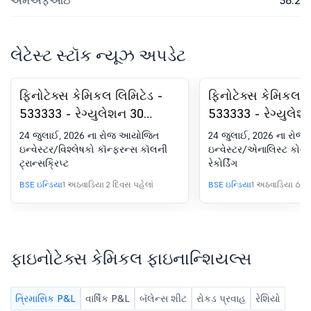
એમએફઆઇ
56.2
લેટેસ્ટ સ્ટૉક ન્યૂઝ અપડેટ
ફિનોટેક્સ કેમિકલ લિમિટેડ -
ફિનોટેક્સ કેમિકલ લ
533333 - રેગ્યુલેશન 30
533333 - રેગ્યુલેશ
(LODR) હેઠળ જાહેરાત -
(LODR) હેઠળ જાહેર
24 જુલાઈ, 2026 ના રોજ આયોજિત
24 જુલાઈ, 2026 ના રો
એનાલિસ્ટ/ઇન્વેસ્ટર મીટ -
એનાલિસ્ટ/ઇન્વેસ્ટર
ઇન્વેસ્ટર/વિશ્લેષકો કૉન્ફરન્સ કૉલની
ઇન્વેસ્ટર/એનાલિસ્ટ કોન્
ટ્રાન્સક્રિપ્ટ
રેકોર્ડિંગ
પરિણામ
પરિણામ
BSE ઇન્ડિયા
1 અઠવાડિયા 2 દિવસ પહેલાં
BSE ઇન્ડિયા
1 અઠવાડિયા 6 દિ
ફાઇનોટેક્સ કેમિકલ ફાઇનાન્શિયલ્સ
ત્રિમાસિક P&L
વાર્ષિક P&L
બૅલેન્સ શીટ
રોકડ પ્રવાહ
રેશિયો