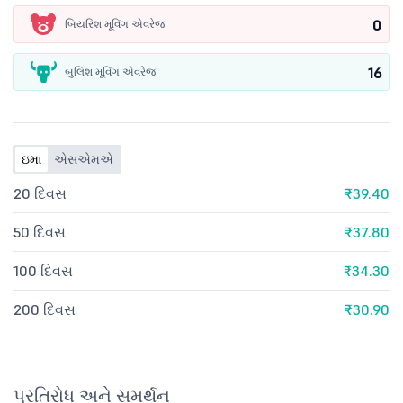
0
બિયરિશ મૂવિંગ એવરેજ
16
બુલિશ મૂવિંગ એવરેજ
ઇમા
એસએમએ
20 દિવસ
₹39.40
50 દિવસ
₹37.80
100 દિવસ
₹34.30
200 દિવસ
₹30.90
પ્રતિરોધ અને સમર્થન