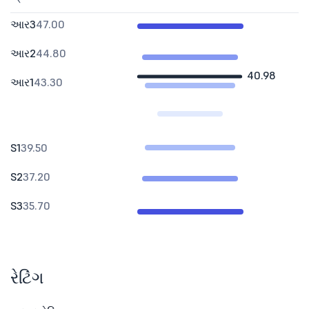
આર3
47.00
આર2
44.80
40.98
આર1
43.30
S1
39.50
S2
37.20
S3
35.70
રેટિંગ