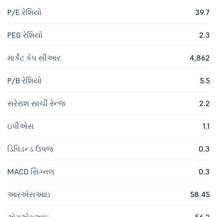
P/E રેશિયો
39.7
PEG રેશિયો
2.3
માર્કેટ કેપ સીઆર
4,862
P/B રેશિયો
5.5
સરેરાશ સાચી રેન્જ
2.2
ઇપીએસ
1.1
ડિવિડન્ડ ઉપજ
0.3
MACD સિગ્નલ
0.3
આરએસઆઇ
58.45