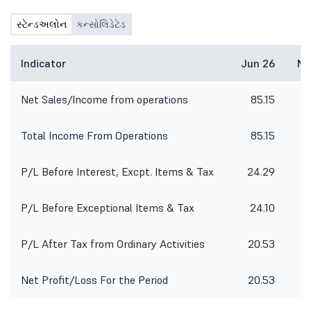
સ્ટેન્ડઅલોન
કન્સોલિડેટેડ
Indicator
Jun 26
Ma
Net Sales/Income from operations
85.15
Total Income From Operations
85.15
P/L Before Interest, Excpt. Items & Tax
24.29
2
P/L Before Exceptional Items & Tax
24.10
2
P/L After Tax from Ordinary Activities
20.53
Net Profit/Loss For the Period
20.53