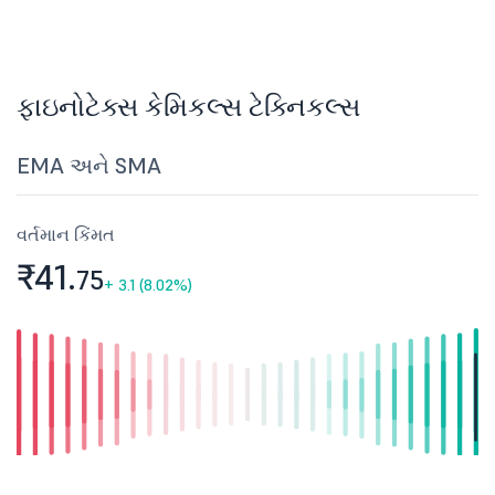
ફાઇનોટેક્સ કેમિકલ્સ ટેક્નિકલ્સ
EMA અને SMA
વર્તમાન કિંમત
₹41.
75
+
3.1 (8.02%)