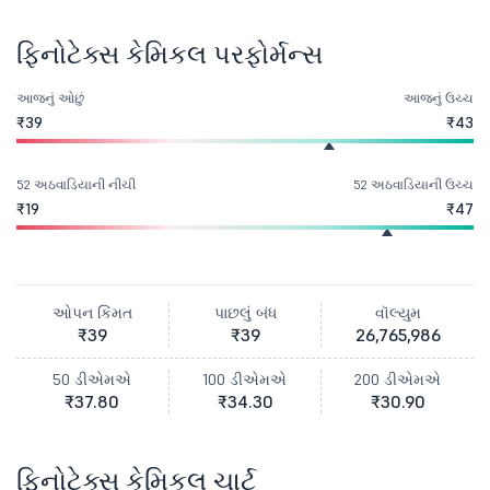
ફિનોટેક્સ કેમિકલ પરફોર્મન્સ
આજનું ઓછું
આજનું ઉચ્ચ
₹39
₹43
52 અઠવાડિયાની નીચી
52 અઠવાડિયાની ઉચ્ચ
₹19
₹47
ઓપન કિંમત
પાછલું બંધ
વૉલ્યુમ
₹39
₹39
26,765,986
50 ડીએમએ
100 ડીએમએ
200 ડીએમએ
₹37.80
₹34.30
₹30.90
ફિનોટેક્સ કેમિકલ ચાર્ટ