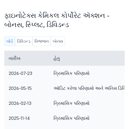
ફાઇનોટેક્સ કેમિકલ કોર્પોરેટ ઍક્શન -
બોનસ, સ્પ્લિટ, ડિવિડન્ડ
બોર્ડ
ડિવિડન્ડ
વિભાજન
બોનસ
તારીખ
હેતુ
2026-07-23
ત્રિમાસિક પરિણામો
2026-05-15
ઑડિટ કરેલા પરિણામો અને અંતિમ ડિવિડ
2026-02-13
ત્રિમાસિક પરિણામો
2025-11-14
ત્રિમાસિક પરિણામો