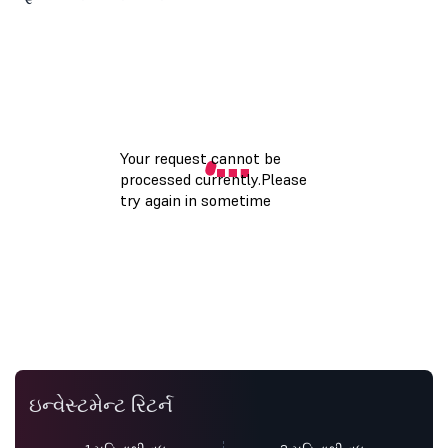
ઇન્વેસ્ટમેન્ટ રિટર્ન