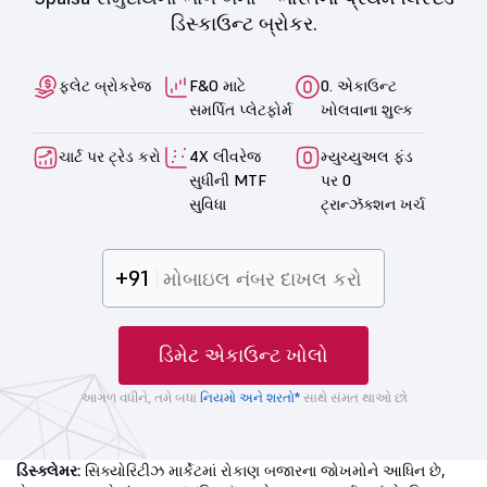
ડિસ્કાઉન્ટ બ્રોકર.
ફ્લેટ બ્રોકરેજ
F&O માટે
0. એકાઉન્ટ
સમર્પિત પ્લેટફોર્મ
ખોલવાના શુલ્ક
ચાર્ટ પર ટ્રેડ કરો
4X લીવરેજ
મ્યુચ્યુઅલ ફંડ
સુધીની MTF
પર 0
સુવિધા
ટ્રાન્ઝૅક્શન ખર્ચ
+91
ડિમેટ એકાઉન્ટ ખોલો
આગળ વધીને, તમે બધા
નિયમો અને શરતો*
સાથે સંમત થાઓ છો
ડિસ્ક્લેમર:
સિક્યોરિટીઝ માર્કેટમાં રોકાણ બજારના જોખમોને આધિન છે,