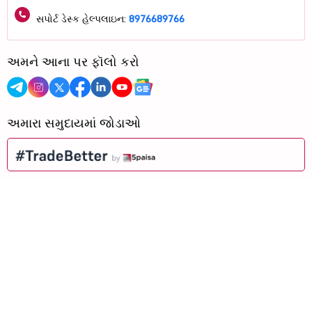
સપોર્ટ ડેસ્ક હેલ્પલાઇન:
8976689766
અમને આના પર ફૉલો કરો
અમારા સમુદાયમાં જોડાઓ
હમણાં ડાઉનલોડ કરો
માર્કેટ લેન્સ હેઠળ
બજારોને આકાર આપતી વાર્તાઓ પર ઊંડાણ