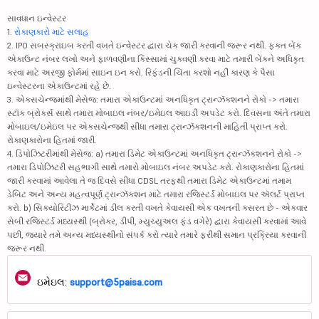
સાવધાન ઇન્વેસ્ટર
1.
રોકાણકારો માટે સલાહ
2. IPO સબસ્ક્રાઇબ કરતી વખતે ઇન્વેસ્ટર દ્વારા ચેક જારી કરવાની જરૂર નથી. ફક્ત બેંક
એકાઉન્ટ નંબર લખો અને ફાળવણીના કિસ્સામાં ચુકવણી કરવા માટે તમારી બેંકને અધિકૃત
કરવા માટે અરજી ફોર્મમાં સાઇન ઇન કરો. રિફંડની ચિંતા કરશો નહીં કારણ કે પૈસા
ઇન્વેસ્ટરના એકાઉન્ટમાં રહે છે.
3. એક્સચેન્જમાંથી મેસેજ: તમારા એકાઉન્ટમાં અનધિકૃત ટ્રાન્ઝૅક્શનને રોકો -> તમારા
સ્ટૉક બ્રોકર્સ સાથે તમારા મોબાઇલ નંબર/ઇમેઇલ આઇડી અપડેટ કરો. દિવસના અંતે તમારા
મોબાઇલ/ઇમેઇલ પર એક્સચેન્જથી સીધા તમારા ટ્રાન્ઝૅક્શનની માહિતી પ્રાપ્ત કરો.
રોકાણકારોના હિતમાં જારી.
4. ડિપોઝિટરીમાંથી મેસેજ: a) તમારા ડિમેટ એકાઉન્ટમાં અનધિકૃત ટ્રાન્ઝૅક્શનને રોકો ->
તમારા ડિપોઝિટરી સહભાગી સાથે તમારો મોબાઇલ નંબર અપડેટ કરો. રોકાણકારોના હિતમાં
જારી કરવામાં આવેલા તે જ દિવસે સીધા CDSL તરફથી તમારા ડિમેટ એકાઉન્ટમાં તમામ
ડેબિટ અને અન્ય મહત્વપૂર્ણ ટ્રાન્ઝૅક્શન માટે તમારા રજિસ્ટર્ડ મોબાઇલ પર ઍલર્ટ પ્રાપ્ત
કરો. b) સિક્યોરિટીઝ માર્કેટમાં ડીલ કરતી વખતે કેવાયસી એક વખતની કસરત છે - એકવાર
સેબી રજિસ્ટર્ડ મધ્યસ્થી (બ્રોકર, ડીપી, મ્યુચ્યુઅલ ફંડ વગેરે) દ્વારા કેવાયસી કરવામાં આવે
પછી, જ્યારે તમે અન્ય મધ્યસ્થીનો સંપર્ક કરો ત્યારે તમારે ફરીથી સમાન પ્રક્રિયા કરવાની
જરૂર નથી.
ઇમેઇલ:
support@5paisa.com