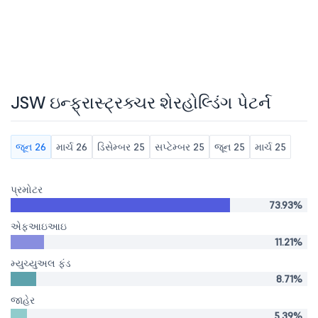
JSW ઇન્ફ્રાસ્ટ્રક્ચર શેરહોલ્ડિંગ પેટર્ન
જૂન 26
માર્ચ 26
ડિસેમ્બર 25
સપ્ટેમ્બર 25
જૂન 25
માર્ચ 25
પ્રમોટર
73.93%
એફઆઇઆઇ
11.21%
મ્યુચ્યુઅલ ફંડ
8.71%
જાહેર
5.39%