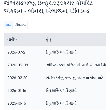
જેએસડબલ્યુ ઇન્ફ્રાસ્ટ્રક્ચર કોર્પોરેટ
ઍક્શન - બોનસ, વિભાજન, ડિવિડન્ડ
બોર્ડ
ડિવિડન્ડ
તારીખ
હેતુ
2026-07-21
ત્રિમાસિક પરિણામો
2026-05-08
ઑડિટ કરેલા પરિણામો અને અંતિમ ડિવિડ
2026-02-20
ભંડોળ ઊભું કરવાનું ધ્યાનમાં લેવા માટે
2026-01-16
ત્રિમાસિક પરિણામો
2025-10-16
ત્રિમાસિક પરિણામો