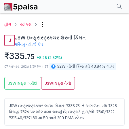
પરફોર્મન્સ
ફાઇનાન્શિયલ્સ
ટેક્નિકલ
ઇવેન્ટ્સ
શેરહોલ્ડિંગ પેટર્ન
વધુ
એફએ
હોમ
સ્ટૉક્સ
JSW ઇન્ફ્રાસ્ટ્રક્ચર શેરની કિંમત
J
પરિવહન
લાર્જ કેપ
₹335.
75
+8.25
(2.52%)
52W નીચી કિંમતથી 43.84% લાભ
07 ઑગસ્ટ, 2026 3:59 PM (IST)
JSWINફ્રા ખરીદો
JSWINફ્રા વેચો
JSW ઇન્ફ્રાસ્ટ્રક્ચર લાઇવ કિંમત: ₹335.75. તે અગાઉના બંધ ₹328
વિરુદ્ધ ₹326 પર ખોલવામાં આવ્યું છે; ઇન્ટ્રાડે હાઇ/લો: ₹341/₹322.
₹315.40/₹291.80 માં 50 અને 200 DMA સ્ટેન્ડ.