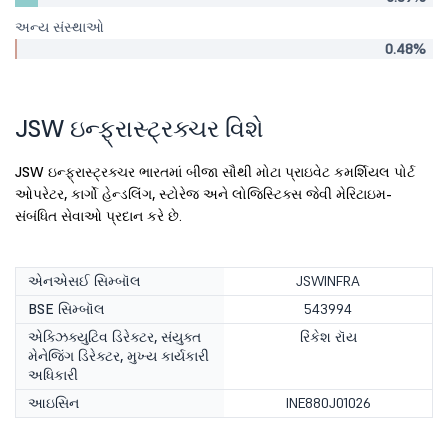
અન્ય સંસ્થાઓ
0.48%
JSW ઇન્ફ્રાસ્ટ્રક્ચર વિશે
JSW ઇન્ફ્રાસ્ટ્રક્ચર ભારતમાં બીજા સૌથી મોટા પ્રાઇવેટ કમર્શિયલ પોર્ટ
ઓપરેટર, કાર્ગો હેન્ડલિંગ, સ્ટોરેજ અને લોજિસ્ટિક્સ જેવી મેરિટાઇમ-
સંબંધિત સેવાઓ પ્રદાન કરે છે.
એનએસઈ સિમ્બૉલ
JSWINFRA
BSE સિમ્બૉલ
543994
એક્ઝિક્યુટિવ ડિરેક્ટર, સંયુક્ત
રિંકેશ રૉય
મેનેજિંગ ડિરેક્ટર, મુખ્ય કાર્યકારી
અધિકારી
આઇસિન
INE880J01026