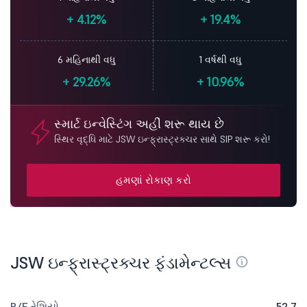
+
4.12%
+
19.4%
6 મહિનાથી વધુ
1 વર્ષથી વધુ
+
29.26%
+
10.96%
સ્માર્ટ ઇન્વેસ્ટિંગ અહીં શરૂ થાય છે
સ્થિર વૃદ્ધિ માટે JSW ઇન્ફ્રાસ્ટ્રક્ચર સાથે SIP શરૂ કરો!
હમણાં રોકાણ કરો
JSW ઇન્ફ્રાસ્ટ્રક્ચર ફંડામેન્ટલ્સ
P/E રેશિયો
52.7