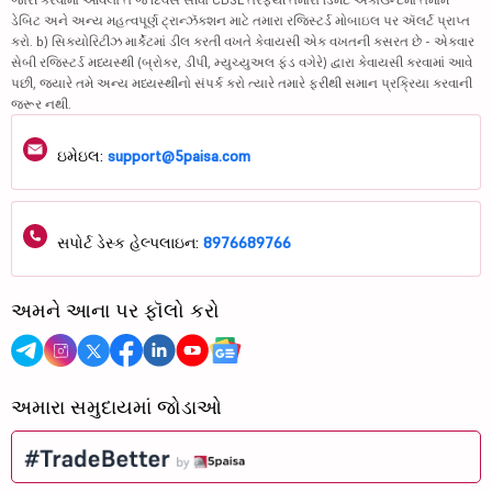
ડેબિટ અને અન્ય મહત્વપૂર્ણ ટ્રાન્ઝૅક્શન માટે તમારા રજિસ્ટર્ડ મોબાઇલ પર ઍલર્ટ પ્રાપ્ત
કરો. b) સિક્યોરિટીઝ માર્કેટમાં ડીલ કરતી વખતે કેવાયસી એક વખતની કસરત છે - એકવાર
સેબી રજિસ્ટર્ડ મધ્યસ્થી (બ્રોકર, ડીપી, મ્યુચ્યુઅલ ફંડ વગેરે) દ્વારા કેવાયસી કરવામાં આવે
પછી, જ્યારે તમે અન્ય મધ્યસ્થીનો સંપર્ક કરો ત્યારે તમારે ફરીથી સમાન પ્રક્રિયા કરવાની
જરૂર નથી.
ઇમેઇલ:
support@5paisa.com
સપોર્ટ ડેસ્ક હેલ્પલાઇન:
8976689766
અમને આના પર ફૉલો કરો
અમારા સમુદાયમાં જોડાઓ