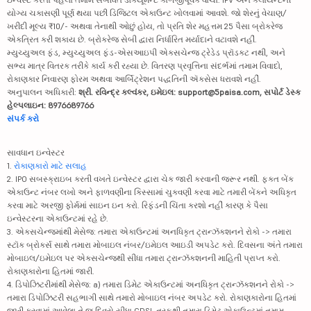
યોગ્ય ચકાસણી પૂર્ણ થયા પછી ડિજિટલ એકાઉન્ટ ખોલવામાં આવશે. જો શેરનું વેચાણ/
ખરીદી મૂલ્ય ₹10/- અથવા તેનાથી ઓછું હોય, તો પ્રતિ શેર મહત્તમ 25 પૈસા બ્રોકરેજ
એકત્રિત કરી શકાય છે. બ્રોકરેજ સેબી દ્વારા નિર્ધારિત મર્યાદાને વટાવશે નહીં.
મ્યુચ્યુઅલ ફંડ, મ્યુચ્યુઅલ ફંડ-એસઆઇપી એક્સચેન્જ ટ્રેડેડ પ્રૉડક્ટ નથી, અને
સભ્ય માત્ર વિતરક તરીકે કાર્ય કરી રહ્યા છે. વિતરણ પ્રવૃત્તિના સંદર્ભમાં તમામ વિવાદો,
રોકાણકાર નિવારણ ફોરમ અથવા આર્બિટ્રેશન પદ્ધતિની ઍક્સેસ ધરાવશે નહીં.
અનુપાલન અધિકારી:
શ્રી. રવિન્દ્ર કલ્વંકર, ઇમેઇલ: support@5paisa.com, સપોર્ટ ડેસ્ક
હેલ્પલાઇન: 8976689766
સંપર્ક કરો
સાવધાન ઇન્વેસ્ટર
1.
રોકાણકારો માટે સલાહ
2. IPO સબસ્ક્રાઇબ કરતી વખતે ઇન્વેસ્ટર દ્વારા ચેક જારી કરવાની જરૂર નથી. ફક્ત બેંક
એકાઉન્ટ નંબર લખો અને ફાળવણીના કિસ્સામાં ચુકવણી કરવા માટે તમારી બેંકને અધિકૃત
કરવા માટે અરજી ફોર્મમાં સાઇન ઇન કરો. રિફંડની ચિંતા કરશો નહીં કારણ કે પૈસા
ઇન્વેસ્ટરના એકાઉન્ટમાં રહે છે.
3. એક્સચેન્જમાંથી મેસેજ: તમારા એકાઉન્ટમાં અનધિકૃત ટ્રાન્ઝૅક્શનને રોકો -> તમારા
સ્ટૉક બ્રોકર્સ સાથે તમારા મોબાઇલ નંબર/ઇમેઇલ આઇડી અપડેટ કરો. દિવસના અંતે તમારા
મોબાઇલ/ઇમેઇલ પર એક્સચેન્જથી સીધા તમારા ટ્રાન્ઝૅક્શનની માહિતી પ્રાપ્ત કરો.
રોકાણકારોના હિતમાં જારી.
4. ડિપોઝિટરીમાંથી મેસેજ: a) તમારા ડિમેટ એકાઉન્ટમાં અનધિકૃત ટ્રાન્ઝૅક્શનને રોકો ->
તમારા ડિપોઝિટરી સહભાગી સાથે તમારો મોબાઇલ નંબર અપડેટ કરો. રોકાણકારોના હિતમાં
જારી કરવામાં આવેલા તે જ દિવસે સીધા CDSL તરફથી તમારા ડિમેટ એકાઉન્ટમાં તમામ