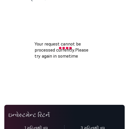
ઇન્વેસ્ટમેન્ટ રિટર્ન
1 મહિનાથી વધુ
3 મહિનાથી વધુ