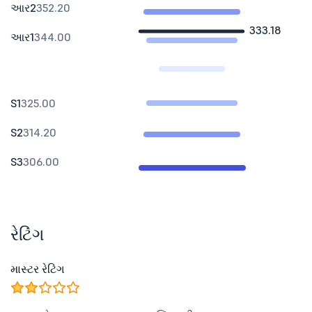
આર2
352.20
333.18
આર1
344.00
S1
325.00
S2
314.20
S3
306.00
રેટિંગ
માસ્ટર રેટિંગ