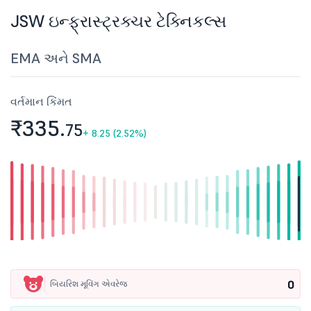
JSW ઇન્ફ્રાસ્ટ્રક્ચર ટેક્નિકલ્સ
EMA અને SMA
વર્તમાન કિંમત
₹335.
75
+
8.25 (2.52%)
0
બિયરિશ મૂવિંગ એવરેજ