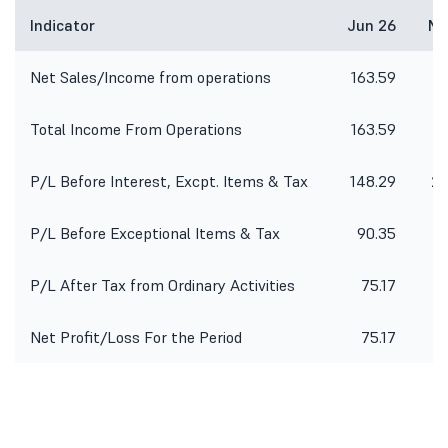
Indicator
Jun 26
Ma
Net Sales/Income from operations
163.59
1
Total Income From Operations
163.59
1
P/L Before Interest, Excpt. Items & Tax
148.29
20
P/L Before Exceptional Items & Tax
90.35
-
P/L After Tax from Ordinary Activities
75.17
-
Net Profit/Loss For the Period
75.17
-