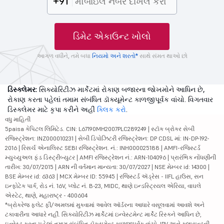
+91
ડિમેટ એકાઉન્ટ ખોલો
આગળ વધીને, તમે બધા
નિયમો અને શરતો*
સાથે સંમત થાઓ છો
ડિસ્ક્લેમર:
સિક્યોરિટીઝ માર્કેટમાં રોકાણ બજારના જોખમોને આધિન છે,
રોકાણ કરતા પહેલાં તમામ સંબંધિત ડૉક્યૂમેન્ટ કાળજીપૂર્વક વાંચો. વિગતવાર
ડિસ્ક્લેમર માટે કૃપા કરીને અહીં
ક્લિક કરો
.
વધુ માહિતી
5paisa કેપિટલ લિમિટેડ. CIN: L67190MH2007PLC289249 | સ્ટૉક બ્રોકર સેબી
રજિસ્ટ્રેશન: INZ000010231 | સેબી ડિપોઝિટરી રજિસ્ટ્રેશન: DP CDSL માં: IN-DP-192-
2016 | રિસર્ચ એનાલિસ્ટ SEBI રજિસ્ટ્રેશન. નં.: INH000025188 | AMFI-રજિસ્ટર્ડ
મ્યુચ્યુઅલ ફંડ ડિસ્ટ્રીબ્યુટર | AMFI રજિસ્ટ્રેશન નં.: ARN-104096 | પ્રારંભિક નોંધણીની
તારીખ: 30/07/2015 | ARN ની વર્તમાન માન્યતા: 30/07/2027 | NSE મેમ્બર id: 14300 |
BSE મેમ્બર id: 6363 | MCX મેમ્બર ID: 55945 | રજિસ્ટર્ડ ઍડ્રેસ - IIFL હાઉસ, સન
ઇન્ફોટેક પાર્ક, રોડ નં. 16V, પ્લોટ નં. B-23, MIDC, થાણે ઇન્ડસ્ટ્રિયલ એરિયા, વાઘલે
એસ્ટેટ, થાણે, મહારાષ્ટ્ર - 400604
*બ્રોકરેજ ફ્લેટ ફી/અમલમાં મુકવામાં આવેલ ઑર્ડરના આધારે વસૂલવામાં આવશે અને
ટકાવારીના આધારે નહીં. સિક્યોરિટીઝ માર્કેટમાં ઇન્વેસ્ટમેન્ટ માર્કેટ રિસ્કને આધિન છે,
ઇન્વેસ્ટ કરતા પહેલાં તમામ સંબંધિત ડૉક્યૂમેન્ટ કાળજીપૂર્વક વાંચો. IPV અને ક્લાયન્ટની