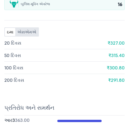
16
બુલિશ મૂવિંગ એવરેજ
ઇમા
એસએમએ
20 દિવસ
₹327.00
50 દિવસ
₹315.40
100 દિવસ
₹300.80
200 દિવસ
₹291.80
પ્રતિરોધ અને સમર્થન
આર3
363.00