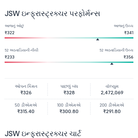
JSW ઇન્ફ્રાસ્ટ્રક્ચર પરફોર્મન્સ
આજનું ઓછું
આજનું ઉચ્ચ
₹322
₹341
52 અઠવાડિયાની નીચી
52 અઠવાડિયાની ઉચ્ચ
₹233
₹356
ઓપન કિંમત
પાછલું બંધ
વૉલ્યુમ
₹326
₹328
2,472,069
50 ડીએમએ
100 ડીએમએ
200 ડીએમએ
₹315.40
₹300.80
₹291.80
JSW ઇન્ફ્રાસ્ટ્રક્ચર ચાર્ટ