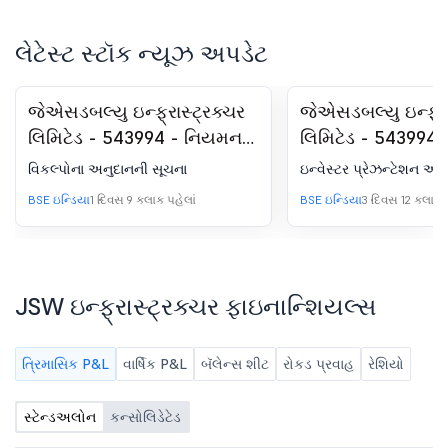
લેટેસ્ટ સ્ટૉક ન્યૂઝ અપડેટ
જેએસડબલ્યુ ઇન્ફ્રાસ્ટ્રક્ચર
જેએસડબલ્યુ ઇન્ફ્રા
લિમિટેડ - 543994 - નિયમન
લિમિટેડ - 543994
30 હેઠળ જાહેરાત - વિકલ્પો
30 (એલઓડીઆર) હ
વિકલ્પોના અનુદાનની સૂચના
ઇન્વેસ્ટર પ્રેઝન્ટેશન અહ
અનુદાનની સૂચના
જાહેરાત - રોકાણકાર 
BSE ઇન્ડિયા
1 દિવસ 9 કલાક પહેલાં
BSE ઇન્ડિયા
3 દિવસ 12 કલાક પ
JSW ઇન્ફ્રાસ્ટ્રક્ચર ફાઇનાન્શિયલ્સ
ત્રિમાસિક P&L
વાર્ષિક P&L
બૅલેન્સ શીટ
રોકડ પ્રવાહ
રેશિયો
સ્ટેન્ડઅલોન
કન્સોલિડેટેડ