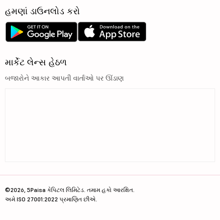
હમણાં ડાઉનલોડ કરો
માર્કેટ લેન્સ હેઠળ
બજારોને આકાર આપતી વાર્તાઓ પર ઊંડાણ
©2026, 5Paisa કેપિટલ લિમિટેડ. તમામ હકો આરક્ષિત.
અમે ISO 27001:2022 પ્રમાણિત છીએ.