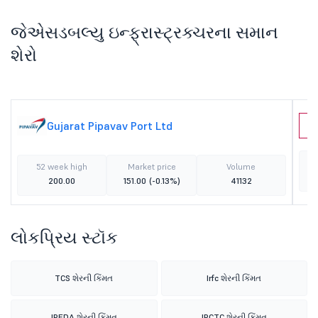
જેએસડબલ્યુ ઇન્ફ્રાસ્ટ્રક્ચરના સમાન
શેરો
Gujarat Pipavav Port Ltd
A
52 week high
Market price
Volume
200.00
151.00
(-0.13%)
41132
લોકપ્રિય સ્ટૉક
TCS શેરની કિંમત
Irfc શેરની કિંમત
IREDA શેરની કિંમત
IRCTC શેરની કિંમત