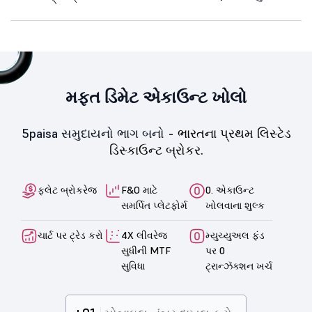
મફત ડિમેટ એકાઉન્ટ ખોલો
5paisa સમુદાયનો ભાગ બનો -
ભારતના પ્રથમ લિસ્ટેડ
ડિસ્કાઉન્ટ બ્રોકર.
ફ્લેટ બ્રોકરેજ
F&O માટે
0. એકાઉન્ટ
સમર્પિત પ્લેટફોર્મ
ખોલવાના શુલ્ક
ચાર્ટ પર ટ્રેડ કરો
4X લીવરેજ
મ્યુચ્યુઅલ ફંડ
સુધીની MTF
પર 0
સુવિધા
ટ્રાન્ઝૅક્શન ખર્ચ