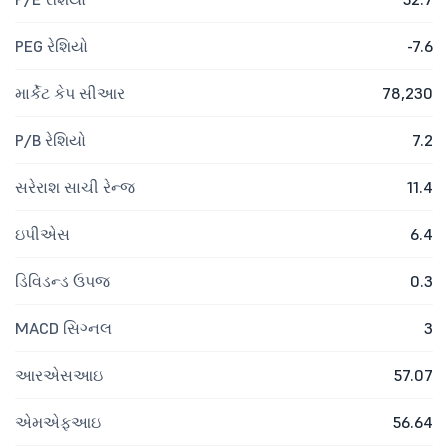
PEG રેશિયો
-7.6
માર્કેટ કેપ સીઆર
78,230
P/B રેશિયો
7.2
સરેરાશ સાચી રેન્જ
11.4
ઇપીએસ
6.4
ડિવિડન્ડ ઉપજ
0.3
MACD સિગ્નલ
3
આરએસઆઇ
57.07
એમએફઆઇ
56.64