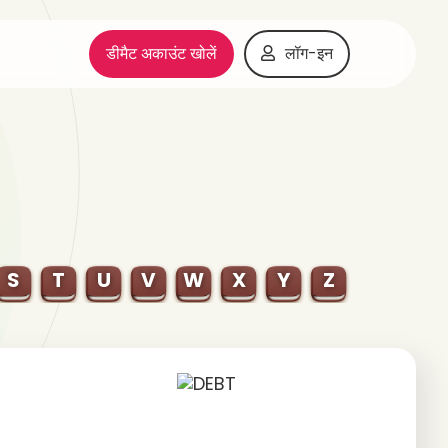
डीमैट अकाउंट खोलें
लॉग-इन
S
T
U
V
W
X
Y
Z