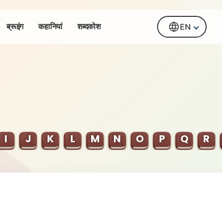
ब्रूइंग
कहानियां
शब्दकोश
EN
I
J
K
L
M
N
O
P
Q
R