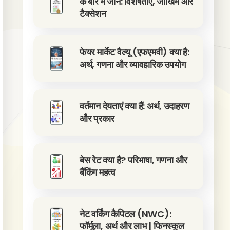
के बारे में जानें: विशेषताएं, जोखिम और
टैक्सेशन
फेयर मार्केट वैल्यू (एफएमवी) क्या है:
अर्थ, गणना और व्यावहारिक उपयोग
वर्तमान देयताएं क्या हैं: अर्थ, उदाहरण
और प्रकार
बेस रेट क्या है? परिभाषा, गणना और
बैंकिंग महत्व
नेट वर्किंग कैपिटल (NWC):
फॉर्मूला, अर्थ और लाभ | फिनस्कूल