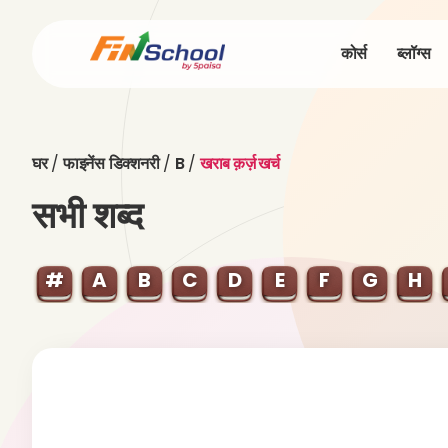
कोर्स
ब्लॉग्स
घर
/
फाइनेंस डिक्शनरी
/
B
/
खराब क़र्ज़ खर्च
सभी शब्द
#
A
B
C
D
E
F
G
H