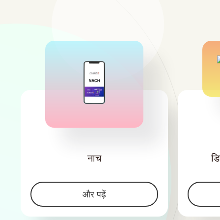
'
नाच
डि
और पढ़ें