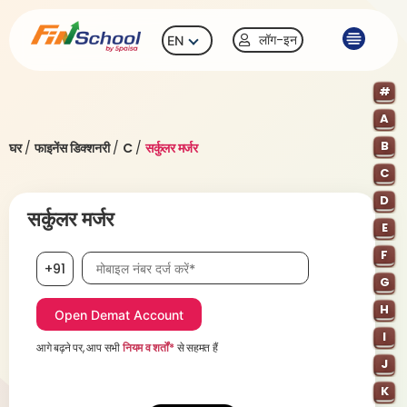
लॉग-इन
EN
#
A
B
घर
/
फाइनेंस डिक्शनरी
/
C
/
सर्कुलर मर्जर
C
D
सर्कुलर मर्जर
E
F
मोबाइल नंबर आवश्यक है
+91
G
H
I
आगे बढ़ने पर, आप सभी
नियम व शर्तों*
से सहमत हैं
J
K