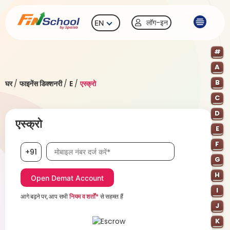
लॉग-इन
EN
#
A
B
घर
/
फाइनेंस डिक्शनरी
/
E
/
एस्क्रो
C
D
एस्क्रो
E
F
मोबाइल नंबर आवश्यक है
+91
G
H
I
आगे बढ़ने पर, आप सभी
नियम व शर्तों*
से सहमत हैं
J
K