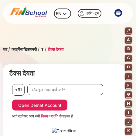
लॉग-इन
EN
#
A
B
घर
/
फाइनेंस डिक्शनरी
/
T
/
टैक्स देयता
C
D
टैक्स देयता
E
F
मोबाइल नंबर आवश्यक है
+91
G
H
I
आगे बढ़ने पर, आप सभी
नियम व शर्तों*
से सहमत हैं
J
K