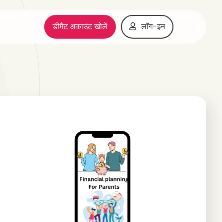
डीमैट अकाउंट खोलें
लॉग-इन