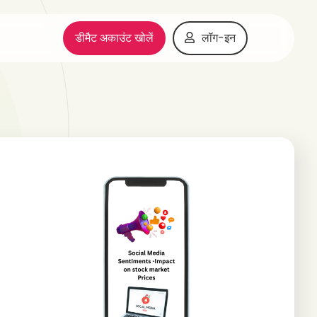
डीमैट अकाउंट खोलें
लॉग-इन