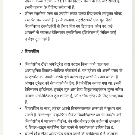
उपयोग करके स्टॉक और ETF को फिल्टर करने के लिए कर सकते हैं.
इसमें पहचान के विशिष्ट संकेत भी हैं.
डीलर स्क्रीनर प्लस का उपयोग करके उनके लिए सबसे उपयुक्त सीमाएं
स्थापित कर सकते हैं. इसके अलावा, स्ट्रीटस्मार्ट एज यूज़ पैटर्न
रिकग्निशन टेक्नोलॉजी से तैयार किए गए डिज़ाइन. फोन पर, कई
आसानी से उपलब्ध टेक्निकल एनालिसिस इंडिकेशन हैं, लेकिन कोई
ड्रॉइंग टूल नहीं है.
थिंकर्सविम
थिंकोर्सविम टीडी अमेरिट्रेड द्वारा प्रदान किया जाने वाला एक
अत्याधुनिक विकल्प-केंद्रित प्लेटफॉर्म है. यह ट्रेडर को अपनी पसंद के
इंस्ट्रूमेंट का उपयोग करके इसे कस्टमाइज़ करने में सक्षम बनाता है.
ऑप्शन ट्रेडर की सेवा करने के लिए, थिंकोर्सविम बनाया गया था. इसमें
टेक्निकल इंडिकेटर, ड्रॉइंग टूल और डेटा विजुअलाइज़ेशन टूल्स सहित
विभिन्न एनालिटिकल टूल शामिल हैं, जो स्टॉक ट्रेडर के लिए लाभदायक
हैं.
थिंकर्सविम के साथ, ट्रेडर अपनी विश्लेषणात्मक क्षमताओं में सुधार कर
सकते हैं. बिल्ट-इन स्क्रिप्टिंग लैंग्वेज थिंकस्क्रिप्ट का भी उपयोग करें.
थिंकोर्सविम में आकर्षक विंडोज़, वेब और मोबाइल ऐप वर्ज़न भी उपलब्ध
हैं. रियल-टाइम स्ट्रीमिंग डेटा उनमें से प्रत्येक को शक्ति देता है.
चार्ल्स श्वैब टीडी अमेरिट्रेड प्राप्त करने की प्रक्रिया में है. हालांकि,