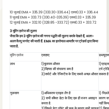
7 जुलाई EMA = 5 अवधि SMA = 336.44
10 जुलाई EMA = 335.39 (333.30-336.44) एक्स0.33 + 336.44
11 जुलाई EMA = 333.73 (330.40-335.39) एक्स0.33 + 335.39
12 जुलाई EMA = 332.10 (328.85 -333.72) एक्स0.33 + 333.72
3 मूविंग एवरेज की तुलना
जैसा कि हम 3 मूविंग एवरेज की गणना पद्धति की तुलना करके देखते हैं, अलग-
अलग वैल्यू जनरेट की जाती हैं. EMA का इस्तेमाल आमतौर पर ट्रेडर्स द्वारा किया
जाता है.
मूविंग एवरेज
एसएमए
डब्ल्यूएम
लाभ
1)मुलायम औसत
1)प्राइस
2)व्हिप्सा की संभावना कम है
टर्म ट्रे
3)सपोर्ट और रेजिस्टेंस के लिए सबसे अच्छा औसत
सकता ह
नुकसान
1)अधिकतम प्राइस लैग है
1) पिछले
2) सभी कीमत डेटा के लिए एक ही वजन असाइन
कारण सभ
करता है.
नहीं किय
3)पिछले डेटा पॉइंट की चूक के कारण सभी प्राइस
2) व्हिप