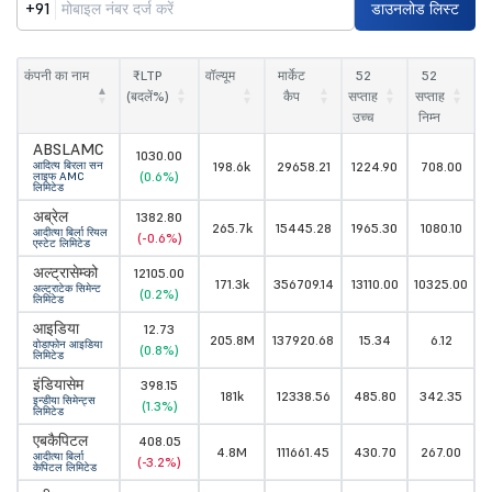
+91
डाउनलोड लिस्ट
कंपनी का नाम
₹LTP
वॉल्यूम
मार्केट
52
52
(बदलें%)
कैप
सप्ताह
सप्ताह
उच्च
निम्न
ABSLAMC
1030.00
आदित्य बिरला सन
198.6k
29658.21
1224.90
708.00
(0.6%)
लाइफ AMC
लिमिटेड
अब्रेल
1382.80
265.7k
15445.28
1965.30
1080.10
आदीत्या बिर्ला रियल
(-0.6%)
एस्टेट लिमिटेड
अल्ट्रासेम्को
12105.00
171.3k
356709.14
13110.00
10325.00
अल्ट्राटेक सिमेन्ट
(0.2%)
लिमिटेड
आइडिया
12.73
205.8M
137920.68
15.34
6.12
वोडाफोन आइडिया
(0.8%)
लिमिटेड
इंडियासेम
398.15
181k
12338.56
485.80
342.35
इन्डीया सिमेन्ट्स
(1.3%)
लिमिटेड
एबकैपिटल
408.05
4.8M
111661.45
430.70
267.00
आदीत्या बिर्ला
(-3.2%)
केपिटल लिमिटेड