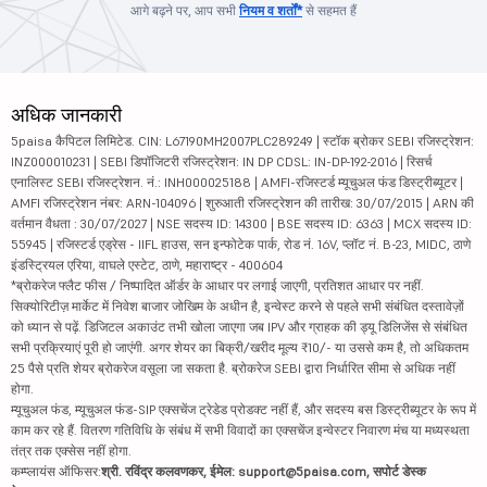
आगे बढ़ने पर, आप सभी
नियम व शर्तों*
से सहमत हैं
अधिक जानकारी
5paisa कैपिटल लिमिटेड. CIN: L67190MH2007PLC289249 | स्टॉक ब्रोकर SEBI रजिस्ट्रेशन:
INZ000010231 | SEBI डिपॉजिटरी रजिस्ट्रेशन: IN DP CDSL: IN-DP-192-2016 | रिसर्च
एनालिस्ट SEBI रजिस्ट्रेशन. नं.: INH000025188 | AMFI-रजिस्टर्ड म्यूचुअल फंड डिस्ट्रीब्यूटर |
AMFI रजिस्ट्रेशन नंबर: ARN-104096 | शुरुआती रजिस्ट्रेशन की तारीख: 30/07/2015 | ARN की
वर्तमान वैधता : 30/07/2027 | NSE सदस्य ID: 14300 | BSE सदस्य ID: 6363 | MCX सदस्य ID:
55945 | रजिस्टर्ड एड्रेस - IIFL हाउस, सन इन्फोटेक पार्क, रोड नं. 16V, प्लॉट नं. B-23, MIDC, ठाणे
इंडस्ट्रियल एरिया, वाघले एस्टेट, ठाणे, महाराष्ट्र - 400604
*ब्रोकरेज फ्लैट फीस / निष्पादित ऑर्डर के आधार पर लगाई जाएगी, प्रतिशत आधार पर नहीं.
सिक्योरिटीज़ मार्केट में निवेश बाजार जोखिम के अधीन है, इन्वेस्ट करने से पहले सभी संबंधित दस्तावेज़ों
को ध्यान से पढ़ें. डिजिटल अकाउंट तभी खोला जाएगा जब IPV और ग्राहक की ड्यू डिलिजेंस से संबंधित
सभी प्रक्रियाएं पूरी हो जाएंगी. अगर शेयर का बिक्री/खरीद मूल्य ₹10/- या उससे कम है, तो अधिकतम
25 पैसे प्रति शेयर ब्रोकरेज वसूला जा सकता है. ब्रोकरेज SEBI द्वारा निर्धारित सीमा से अधिक नहीं
होगा.
म्यूचुअल फंड, म्यूचुअल फंड-SIP एक्सचेंज ट्रेडेड प्रोडक्ट नहीं हैं, और सदस्य बस डिस्ट्रीब्यूटर के रूप में
काम कर रहे हैं. वितरण गतिविधि के संबंध में सभी विवादों का एक्सचेंज इन्वेस्टर निवारण मंच या मध्यस्थता
तंत्र तक एक्सेस नहीं होगा.
कम्प्लायंस ऑफिसर:
श्री. रविंद्र कलवणकर, ईमेल: support@5paisa.com, सपोर्ट डेस्क