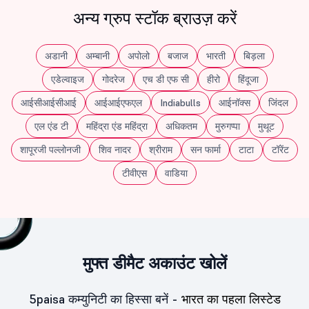
अन्य ग्रुप स्टॉक ब्राउज़ करें
अडानी
अम्बानी
अपोलो
बजाज
भारती
बिड़ला
एडेल्वाइज
गोदरेज
एच डी एफ सी
हीरो
हिंदूजा
आईसीआईसीआई
आईआईएफएल
Indiabulls
आईनॉक्स
जिंदल
एल एंड टी
महिंद्रा एंड महिंद्रा
अधिकतम
मुरुगप्पा
मुथूट
शापूरजी पल्लोनजी
शिव नादर
श्रीराम
सन फार्मा
टाटा
टॉरेंट
टीवीएस
वाडिया
मुफ्त डीमैट अकाउंट खोलें
5paisa कम्युनिटी का हिस्सा बनें -
भारत का पहला लिस्टेड