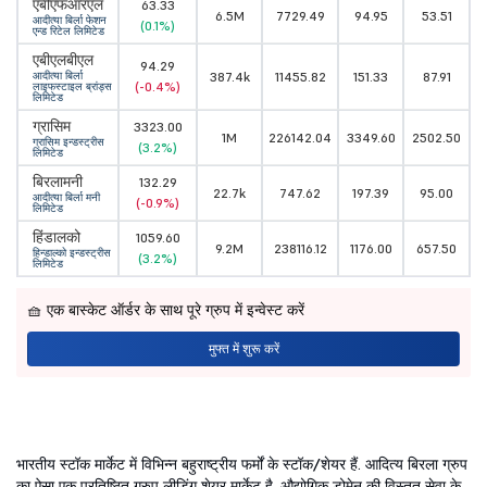
एबीएफआरएल
63.33
6.5M
7729.49
94.95
53.51
आदीत्या बिर्ला फेशन
(0.1%)
एन्ड रिटेल लिमिटेड
एबीएलबीएल
94.29
आदीत्या बिर्ला
387.4k
11455.82
151.33
87.91
(-0.4%)
लाइफस्टाइल ब्रांड्स
लिमिटेड
ग्रासिम
3323.00
1M
226142.04
3349.60
2502.50
ग्रासिम इन्डस्ट्रीस
(3.2%)
लिमिटेड
बिरलामनी
132.29
22.7k
747.62
197.39
95.00
आदीत्या बिर्ला मनी
(-0.9%)
लिमिटेड
हिंडालको
1059.60
9.2M
238116.12
1176.00
657.50
हिन्डाल्को इन्डस्ट्रीस
(3.2%)
लिमिटेड
🧺 एक बास्केट ऑर्डर के साथ पूरे ग्रुप में इन्वेस्ट करें
मुफ्त में शुरू करें
भारतीय स्टॉक मार्केट में विभिन्न बहुराष्ट्रीय फर्मों के स्टॉक/शेयर हैं. आदित्य बिरला ग्रुप
का ऐसा एक प्रतिष्ठित ग्रुप लीडिंग शेयर मार्केट है. औद्योगिक डोमेन की विस्तृत सेवा के