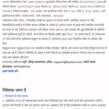
AMFI रजिस्ट्रेशन नंबर: ARN-104096 | शुरुआती रजिस्ट्रेशन की तारीख: 30/07/2015 | ARN की
वर्तमान वैधता : 30/07/2027 | NSE सदस्य ID: 14300 | BSE सदस्य ID: 6363 | MCX सदस्य ID:
55945 | रजिस्टर्ड एड्रेस - IIFL हाउस, सन इन्फोटेक पार्क, रोड नं. 16V, प्लॉट नं. B-23, MIDC, ठाणे
इंडस्ट्रियल एरिया, वाघले एस्टेट, ठाणे, महाराष्ट्र - 400604
*ब्रोकरेज फ्लैट फीस / निष्पादित ऑर्डर के आधार पर लगाई जाएगी, प्रतिशत आधार पर नहीं.
सिक्योरिटीज़ मार्केट में निवेश बाजार जोखिम के अधीन है, इन्वेस्ट करने से पहले सभी संबंधित दस्तावेज़ों
को ध्यान से पढ़ें. डिजिटल अकाउंट तभी खोला जाएगा जब IPV और ग्राहक की ड्यू डिलिजेंस से संबंधित
सभी प्रक्रियाएं पूरी हो जाएंगी. अगर शेयर का बिक्री/खरीद मूल्य ₹10/- या उससे कम है, तो अधिकतम
25 पैसे प्रति शेयर ब्रोकरेज वसूला जा सकता है. ब्रोकरेज SEBI द्वारा निर्धारित सीमा से अधिक नहीं
होगा.
म्यूचुअल फंड, म्यूचुअल फंड-SIP एक्सचेंज ट्रेडेड प्रोडक्ट नहीं हैं, और सदस्य बस डिस्ट्रीब्यूटर के रूप में
काम कर रहे हैं. वितरण गतिविधि के संबंध में सभी विवादों का एक्सचेंज इन्वेस्टर निवारण मंच या मध्यस्थता
तंत्र तक एक्सेस नहीं होगा.
कम्प्लायंस ऑफिसर:
श्री. रविंद्र कलवणकर, ईमेल: support@5paisa.com, सपोर्ट डेस्क
हेल्पलाइन: 8976689766
हमसे संपर्क करें
निवेशक ध्यान दें
1.
निवेशकों के लिए सलाह
2. आईपीओ (IPO) को सब्सक्राइब करते समय निवेशकों द्वारा चेक जारी करने की आवश्यकता नहीं है.
आवंटन की स्थिति में, बैंक को भुगतान करने का अधिकार देने के लिए एप्लीकेशन फॉर्म पर अपना अकाउंट