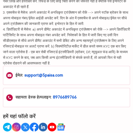
नंबर लिखें और हस्ताक्षर करें. रिफंड के लिए कोई चिंता करने की जरूरत नहीं है क्योंकि पैसे इन्वेस्टर के
अकाउंट में ही रहते हैं.
3. एक्सचेंज से मैसेज: अपने अकाउंट में अनधिकृत ट्रांज़ैक्शन को रोकें --> अपने स्टॉक ब्रोकर के साथ
अपना मोबाइल नंबर/ईमेल आईडी अपडेट करें. दिन के अंत में एक्सचेंज से अपने मोबाइल/ईमेल पर सीधे
अपने ट्रांज़ैक्शन की जानकारी प्राप्त करें. इन्वेस्टर के हित में जारी.
4. डिपॉज़िटरी से मैसेज: a) अपने डीमैट अकाउंट में अनधिकृत ट्रांज़ैक्शन को रोकें --> अपने डिपॉज़िटरी
पार्टिसिपेंट के साथ अपना मोबाइल नंबर अपडेट करें. निवेशकों के हित में जारी किए गए उसी दिन
सीडीएसएल से सीधे अपने डीमैट अकाउंट में सभी डेबिट और अन्य महत्वपूर्ण ट्रांज़ैक्शन के लिए अपने
रजिस्टर्ड मोबाइल पर अलर्ट प्राप्त करें. b) सिक्योरिटीज़ मार्केट में डील करते समय KYC एक बार किए
जाने वाला प्रोसेस है - एक बार सेबी रजिस्टर्ड इंटरमीडियरी (ब्रोकर, DP, म्यूचुअल फंड आदि) के माध्यम
से KYC करने के बाद, जब आप किसी अन्य इंटरमीडियरी से संपर्क करते हैं, तो आपको फिर से यही
प्रोसेस दोहराने की आवश्यकता नहीं है.
ईमेल:
support@5paisa.com
सहायता डेस्क हेल्पलाइन:
8976689766
हमें यहां फॉलो करें