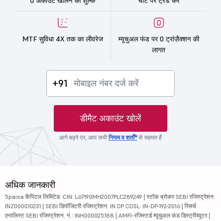
0 अकाउंट खोलने का शुल्क
चार्ट पर ट्रेड करें
MTF सुविधा 4X तक का लीवरेज
म्यूचुअल फंड पर 0 ट्रांज़ैक्शन की
लागत
+91
डीमैट अकाउंट खोलें
आगे बढ़ने पर, आप सभी
नियम व शर्तों*
से सहमत हैं
अधिक जानकारी
5paisa कैपिटल लिमिटेड. CIN: L67190MH2007PLC289249 | स्टॉक ब्रोकर SEBI रजिस्ट्रेशन:
INZ000010231 | SEBI डिपॉजिटरी रजिस्ट्रेशन: IN DP CDSL: IN-DP-192-2016 | रिसर्च
एनालिस्ट SEBI रजिस्ट्रेशन. नं.: INH000025188 | AMFI-रजिस्टर्ड म्यूचुअल फंड डिस्ट्रीब्यूटर |