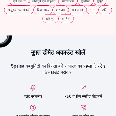
एल एंड टी
महिंद्रा एंड महिंद्रा
अधिकतम
मुरुगप्पा
मुथूट
शापूरजी पल्लोनजी
शिव नादर
श्रीराम
सन फार्मा
टाटा
टॉरेंट
टीवीएस
वाडिया
मुफ्त डीमैट अकाउंट खोलें
5paisa कम्युनिटी का हिस्सा बनें -
भारत का पहला लिस्टेड
डिस्काउंट ब्रोकर.
फ्लैट ब्रोकरेज
F&O के लिए समर्पित प्लेटफॉर्म