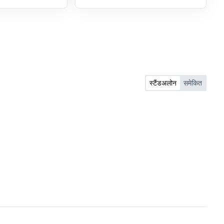
ा जाए. पैनल ने यह भी
निश्चित करने के लिए
 है कि भारतीय नागरिकों
ीं भेजा जाए". कांग्रेस
 में विदेश मामलों की
बृहस्पतिवार को संसद में
जानकारी दी. इसका शीर्षक
धों के भविष्य' विषय पर
स्टैंडअलोन
समेकित
ं निहित निरीक्षणों/
रा की गई कार्रवाई". पैनल
 अवैध प्रवासन "गंभीर
ा, विशेष रूप से पश्चिम
ी राज्यों में". कमेटी ने
ि