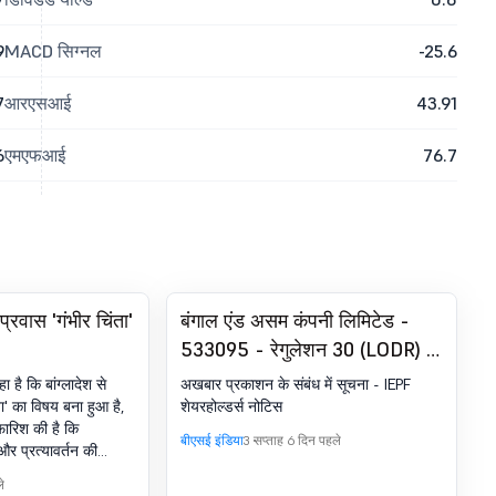
9
MACD सिग्नल
-25.6
7
आरएसआई
43.91
6
एमएफआई
76.7
प्रवास 'गंभीर चिंता'
बंगाल एंड असम कंपनी लिमिटेड -
533095 - रेगुलेशन 30 (LODR) के
तहत घोषणा - न्यूज़पेपर पब्लिकेशन
 है कि बांग्लादेश से
अखबार प्रकाशन के संबंध में सूचना - IEPF
ता' का विषय बना हुआ है,
शेयरहोल्डर्स नोटिस
फारिश की है कि
बीएसई इंडिया
3 सप्ताह 6 दिन पहले
और प्रत्यावर्तन की
के लिए दोनों देशों के
े
ीय तंत्र' या एक संयुक्त