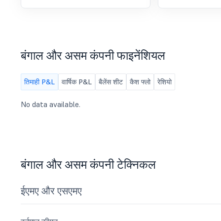
विचार करने और अप्रूव करने के लिए
कार्य समूह स्थापित किय
उल्लेख किया कि "यह सु
निरंतर तत्परता आवश्यक
को गलती से बांग्लादेश नह
नेता शशि थरूर के नेतृत्व
बंगाल और असम कंपनी फाइनेंशियल
संसदीय स्थायी कमेटी ने 
पेश एक रिपोर्ट में यह 
है-"भारत-बांग्लादेश संबं
तिमाही P&L
वार्षिक P&L
बैलेंस शीट
कैश फ्लो
रेशियो
कमेटी की नौवीं रिपोर्ट मे
सिफारिशों पर सरकार द्वा
No data available.
ने कहा कि बांग्लादेश से
चिंता का विषय बना रहेग
बंगाल और असम के सीमावर्त
कहा कि यह जानता है क
बंगाल और असम कंपनी टेक्निकल
ईएमए और एसएमए