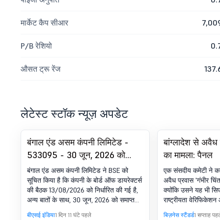
मार्केट कैप सीआर
7,00
P/B रेशियो
0.
औसत ट्रू रेंज
137.
लेटेस्ट स्टॉक न्यूज़ अपडेट
बंगाल एंड असम कंपनी लिमिटेड -
बांग्लादेश से अवैध 
533095 - 30 जून, 2026 को
का मामला: पैनल
समाप्त पहली तिमाही के लिए अन-
बंगाल एंड असम कंपनी लिमिटेड ने BSE को
एक संसदीय कमेटी ने कहा
ऑडिटेड फाइनेंशियल परिणामों
सूचित किया है कि कंपनी के बोर्ड ऑफ डायरेक्टर्स
अवैध प्रवास 'गंभीर चिं
की बैठक 13/08/2026 को निर्धारित की गई है,
क्योंकि उसने यह भी सि
(स्टैंडअलोन और कंसोलिडेटेड दोनों)
अन्य बातों के साथ, 30 जून, 2026 को समाप्त
राष्ट्रीयता वेरिफिकेशन 
पर विचार करने और अप्रूवल के लिए
पहली तिमाही के लिए अन-ऑडिटेड फाइनेंशियल
प्रगति की निगरानी करने 
बीएसई इंडिया
1 दिन 11 घंटे पहले
बिज़नेस स्टैंडर्ड
1 सप्ताह पहल
बोर्ड मीटिंग की सूचना
परिणामों (स्टैंडअलोन और कंसोलिडेटेड दोनों) पर
बीच एक 'समर्पित द्विपक्ष