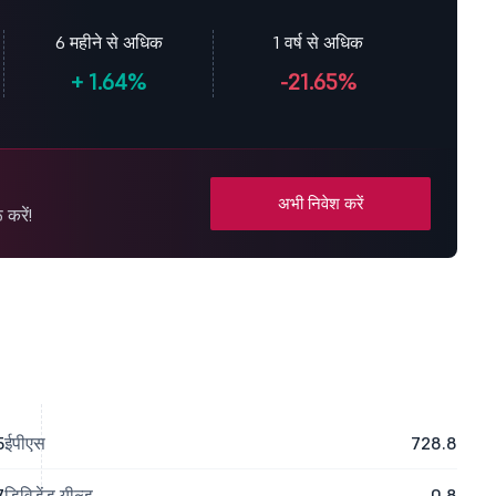
6 महीने से अधिक
1 वर्ष से अधिक
+
1.64%
-21.65%
अभी निवेश करें
करें!
5
ईपीएस
728.8
7
डिविडेंड यील्ड
0.8