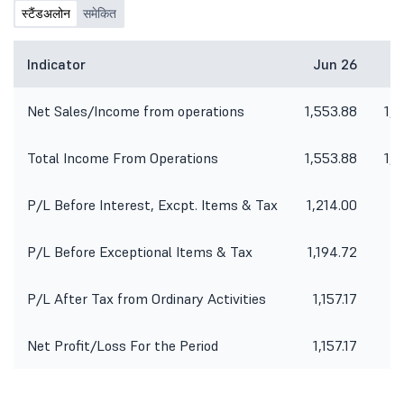
स्टैंडअलोन
समेकित
Indicator
Jun 26
M
Net Sales/Income from operations
1,553.88
1,
Total Income From Operations
1,553.88
1,
P/L Before Interest, Excpt. Items & Tax
1,214.00
8
P/L Before Exceptional Items & Tax
1,194.72
8
P/L After Tax from Ordinary Activities
1,157.17
8
Net Profit/Loss For the Period
1,157.17
8