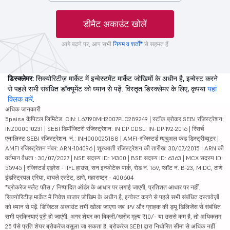
डीमैट अकाउंट खोलें
आगे बढ़ने पर, आप सभी
नियम व शर्तों*
से सहमत हैं
डिस्क्लेमर:
सिक्योरिटीज़ मार्केट में इन्वेस्टमेंट मार्केट जोखिमों के अधीन है, इन्वेस्ट करने
से पहले सभी संबंधित डॉक्यूमेंट को ध्यान से पढ़ें. विस्तृत डिस्क्लेमर के लिए, कृपया
यहां
क्लिक करें
.
अधिक जानकारी
5paisa कैपिटल लिमिटेड. CIN: L67190MH2007PLC289249 | स्टॉक ब्रोकर SEBI रजिस्ट्रेशन:
INZ000010231 | SEBI डिपॉजिटरी रजिस्ट्रेशन: IN DP CDSL: IN-DP-192-2016 | रिसर्च
एनालिस्ट SEBI रजिस्ट्रेशन. नं.: INH000025188 | AMFI-रजिस्टर्ड म्यूचुअल फंड डिस्ट्रीब्यूटर |
AMFI रजिस्ट्रेशन नंबर: ARN-104096 | शुरुआती रजिस्ट्रेशन की तारीख: 30/07/2015 | ARN की
वर्तमान वैधता : 30/07/2027 | NSE सदस्य ID: 14300 | BSE सदस्य ID: 6363 | MCX सदस्य ID:
55945 | रजिस्टर्ड एड्रेस - IIFL हाउस, सन इन्फोटेक पार्क, रोड नं. 16V, प्लॉट नं. B-23, MIDC, ठाणे
इंडस्ट्रियल एरिया, वाघले एस्टेट, ठाणे, महाराष्ट्र - 400604
*ब्रोकरेज फ्लैट फीस / निष्पादित ऑर्डर के आधार पर लगाई जाएगी, प्रतिशत आधार पर नहीं.
सिक्योरिटीज़ मार्केट में निवेश बाजार जोखिम के अधीन है, इन्वेस्ट करने से पहले सभी संबंधित दस्तावेज़ों
को ध्यान से पढ़ें. डिजिटल अकाउंट तभी खोला जाएगा जब IPV और ग्राहक की ड्यू डिलिजेंस से संबंधित
सभी प्रक्रियाएं पूरी हो जाएंगी. अगर शेयर का बिक्री/खरीद मूल्य ₹10/- या उससे कम है, तो अधिकतम
25 पैसे प्रति शेयर ब्रोकरेज वसूला जा सकता है. ब्रोकरेज SEBI द्वारा निर्धारित सीमा से अधिक नहीं