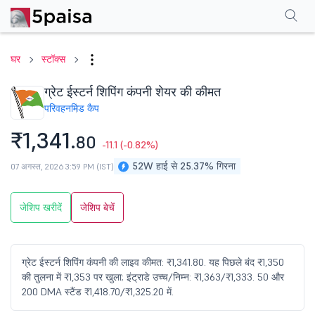
परफॉर्मेंस
फाइनेंशियल्स
तकनीकी
इवेंट
शेयरहोल्डिंग पैटर्न
अन्य
सामान्य प्रश्न
घर
स्टॉक्स
ग्रेट ईस्टर्न शिपिंग कंपनी शेयर की कीमत
परिवहन
मिड कैप
₹1,341.
80
-11.1
(-0.82%)
52W हाई से 25.37% गिरना
07 अगस्त, 2026 3:59 PM (IST)
जेशिप खरीदें
जेशिप बेचें
ग्रेट ईस्टर्न शिपिंग कंपनी की लाइव कीमत: ₹1,341.80. यह पिछले बंद ₹1,350
की तुलना में ₹1,353 पर खुला; इंट्राडे उच्च/निम्न: ₹1,363/₹1,333. 50 और
200 DMA स्टैंड ₹1,418.70/₹1,325.20 में.