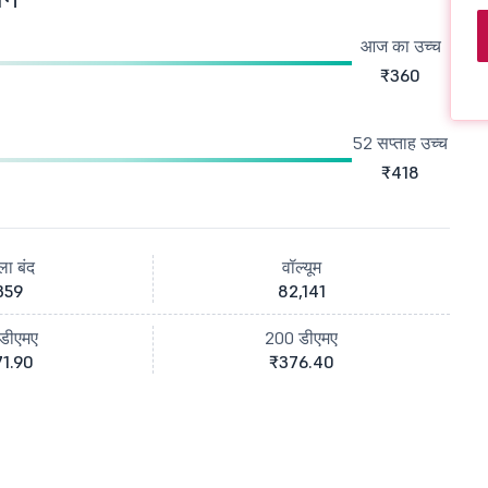
आज का उच्च
₹360
52 सप्ताह उच्च
₹418
ला बंद
वॉल्यूम
359
82,141
डीएमए
200 डीएमए
1.90
₹376.40