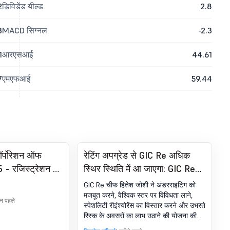
2
डिविडेंड यील्ड
2.8
3
MACD सिग्नल
-2.3
1
आरएसआई
44.61
7
एमएफआई
59.44
ॉर्पोरेशन ऑफ
रेटिंग अपग्रेड से GIC Re अधिक
 - रजिस्ट्रेशन के
स्थिर स्थिति में आ जाएगा: GIC Re
टिफिकेट. SEBI
CMD
GIC Re चीफ हितेश जोशी ने अंडरराइटिंग को
18 का 74(5)
मजबूत करने, वैश्विक स्तर पर विविधता लाने,
िन पहले
स्पेशलिटी रीइंश्योरेंस का विस्तार करने और उभरते
रिस्क के अवसरों का लाभ उठाने की योजना की
रूपरेखा दी है