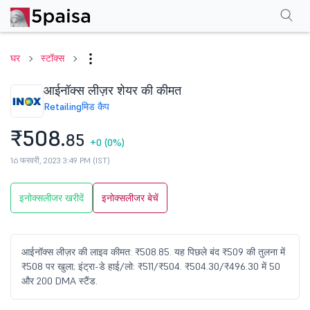
परफॉर्मेंस
फाइनेंशियल्स
तकनीकी
इवेंट
शेयरहोल्डिंग पैटर्न
अन्य
सामान्य प्रश्न
घर
स्टॉक्स
आईनॉक्स लीज़र शेयर की कीमत
Retailing
मिड कैप
₹508.
85
+0
(0%)
16 फरवरी, 2023 3:49 PM (IST)
इनोक्सलीजर खरीदें
इनोक्सलीजर बेचें
आईनॉक्स लीज़र की लाइव कीमत: ₹508.85. यह पिछले बंद ₹509 की तुलना में
₹508 पर खुला; इंट्रा-डे हाई/लो: ₹511/₹504. ₹504.30/₹496.30 में 50
और 200 DMA स्टैंड.