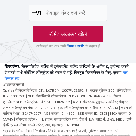
+91
डीमैट अकाउंट खोलें
आगे बढ़ने पर, आप सभी
नियम व शर्तों*
से सहमत हैं
डिस्क्लेमर:
सिक्योरिटीज़ मार्केट में इन्वेस्टमेंट मार्केट जोखिमों के अधीन है, इन्वेस्ट करने
से पहले सभी संबंधित डॉक्यूमेंट को ध्यान से पढ़ें. विस्तृत डिस्क्लेमर के लिए, कृपया
यहां
क्लिक करें
.
अधिक जानकारी
5paisa कैपिटल लिमिटेड. CIN: L67190MH2007PLC289249 | स्टॉक ब्रोकर SEBI रजिस्ट्रेशन:
INZ000010231 | SEBI डिपॉजिटरी रजिस्ट्रेशन: IN DP CDSL: IN-DP-192-2016 | रिसर्च
एनालिस्ट SEBI रजिस्ट्रेशन. नं.: INH000025188 | AMFI-रजिस्टर्ड म्यूचुअल फंड डिस्ट्रीब्यूटर |
AMFI रजिस्ट्रेशन नंबर: ARN-104096 | शुरुआती रजिस्ट्रेशन की तारीख: 30/07/2015 | ARN की
वर्तमान वैधता : 30/07/2027 | NSE सदस्य ID: 14300 | BSE सदस्य ID: 6363 | MCX सदस्य ID:
55945 | रजिस्टर्ड एड्रेस - IIFL हाउस, सन इन्फोटेक पार्क, रोड नं. 16V, प्लॉट नं. B-23, MIDC, ठाणे
इंडस्ट्रियल एरिया, वाघले एस्टेट, ठाणे, महाराष्ट्र - 400604
*ब्रोकरेज फ्लैट फीस / निष्पादित ऑर्डर के आधार पर लगाई जाएगी, प्रतिशत आधार पर नहीं.