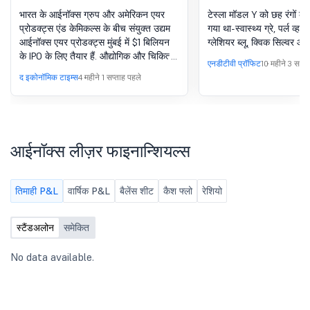
की नियुक्ति
पहली टेस्ला EV: 'यह आ
भारत के आईनॉक्स ग्रुप और अमेरिकन एयर
टेस्ला मॉडल Y को छह रंगों के
मस्क'
प्रोडक्ट्स एंड केमिकल्स के बीच संयुक्त उद्यम
गया था-स्वास्थ्य ग्रे, पर्ल व्हा
आईनॉक्स एयर प्रोडक्ट्स मुंबई में $1 बिलियन
ग्लेशियर ब्लू, क्विक सिल्वर और
के IPO के लिए तैयार हैं. औद्योगिक और चिकित्सा
एनडीटीवी प्रॉफिट
10 महीने 3 सप्ता
गैस निर्माता ने ऑफर को मैनेज करने के लिए
द इकोनॉमिक टाइम्स
4 महीने 1 सप्ताह पहले
कोटक, जेपी मॉर्गन और सिटी को नियुक्त किया
है.
आईनॉक्स लीज़र फाइनान्शियल्स
तिमाही P&L
वार्षिक P&L
बैलेंस शीट
कैश फ्लो
रेशियो
स्टैंडअलोन
समेकित
No data available.