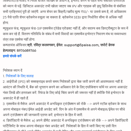
सिक्योरिटीज़ मार्केट में निवेश बाजार जोखिम के अधीन है, इन्वेस्ट करने से पहले सभी संबंधित दस्तावेज़ों
को ध्यान से पढ़ें. डिजिटल अकाउंट तभी खोला जाएगा जब IPV और ग्राहक की ड्यू डिलिजेंस से संबंधित
सभी प्रक्रियाएं पूरी हो जाएंगी. अगर शेयर का बिक्री/खरीद मूल्य ₹10/- या उससे कम है, तो अधिकतम
25 पैसे प्रति शेयर ब्रोकरेज वसूला जा सकता है. ब्रोकरेज SEBI द्वारा निर्धारित सीमा से अधिक नहीं
होगा.
म्यूचुअल फंड, म्यूचुअल फंड-SIP एक्सचेंज ट्रेडेड प्रोडक्ट नहीं हैं, और सदस्य बस डिस्ट्रीब्यूटर के रूप में
काम कर रहे हैं. वितरण गतिविधि के संबंध में सभी विवादों का एक्सचेंज इन्वेस्टर निवारण मंच या मध्यस्थता
तंत्र तक एक्सेस नहीं होगा.
कम्प्लायंस ऑफिसर:
श्री. रविंद्र कलवणकर, ईमेल: support@5paisa.com, सपोर्ट डेस्क
हेल्पलाइन: 8976689766
हमसे संपर्क करें
निवेशक ध्यान दें
1.
निवेशकों के लिए सलाह
2. आईपीओ (IPO) को सब्सक्राइब करते समय निवेशकों द्वारा चेक जारी करने की आवश्यकता नहीं है.
आवंटन की स्थिति में, बैंक को भुगतान करने का अधिकार देने के लिए एप्लीकेशन फॉर्म पर अपना अकाउंट
नंबर लिखें और हस्ताक्षर करें. रिफंड के लिए कोई चिंता करने की जरूरत नहीं है क्योंकि पैसे इन्वेस्टर के
अकाउंट में ही रहते हैं.
3. एक्सचेंज से मैसेज: अपने अकाउंट में अनधिकृत ट्रांज़ैक्शन को रोकें --> अपने स्टॉक ब्रोकर के साथ
अपना मोबाइल नंबर/ईमेल आईडी अपडेट करें. दिन के अंत में एक्सचेंज से अपने मोबाइल/ईमेल पर सीधे
अपने ट्रांज़ैक्शन की जानकारी प्राप्त करें. इन्वेस्टर के हित में जारी.
4. डिपॉज़िटरी से मैसेज: a) अपने डीमैट अकाउंट में अनधिकृत ट्रांज़ैक्शन को रोकें --> अपने डिपॉज़िटरी
पार्टिसिपेंट के साथ अपना मोबाइल नंबर अपडेट करें. निवेशकों के हित में जारी किए गए उसी दिन